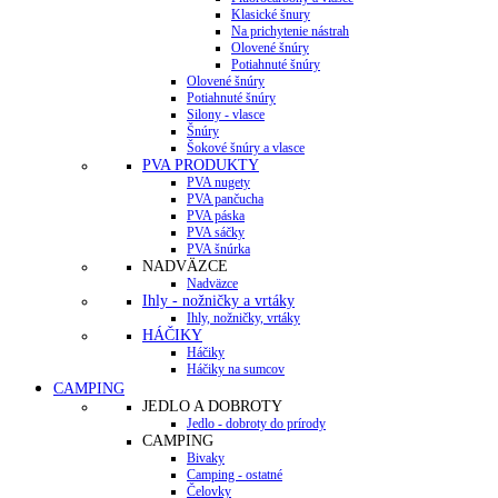
Klasické šnury
Na prichytenie nástrah
Olovené šnúry
Potiahnuté šnúry
Olovené šnúry
Potiahnuté šnúry
Silony - vlasce
Šnúry
Šokové šnúry a vlasce
PVA PRODUKTY
PVA nugety
PVA pančucha
PVA páska
PVA sáčky
PVA šnúrka
NADVÄZCE
Nadväzce
Ihly - nožničky a vrtáky
Ihly, nožničky, vrtáky
HÁČIKY
Háčiky
Háčiky na sumcov
CAMPING
JEDLO A DOBROTY
Jedlo - dobroty do prírody
CAMPING
Bivaky
Camping - ostatné
Čelovky