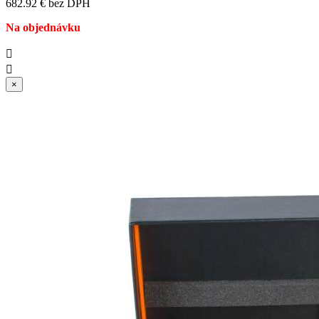
682.92 € bez DPH
Na objednávku


×