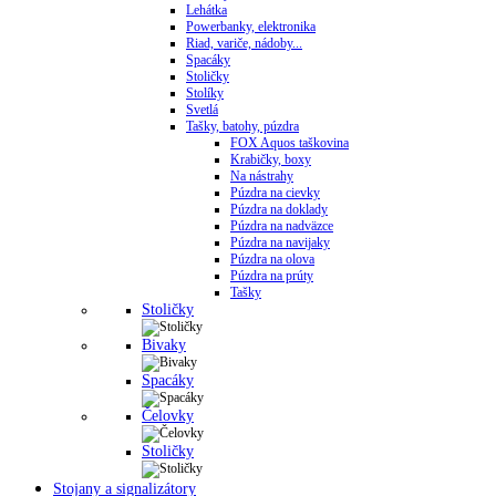
Lehátka
Powerbanky, elektronika
Riad, variče, nádoby...
Spacáky
Stoličky
Stolíky
Svetlá
Tašky, batohy, púzdra
FOX Aquos taškovina
Krabičky, boxy
Na nástrahy
Púzdra na cievky
Púzdra na doklady
Púzdra na nadväzce
Púzdra na navijaky
Púzdra na olova
Púzdra na prúty
Tašky
Stoličky
Bivaky
Spacáky
Čelovky
Stoličky
Stojany a signalizátory