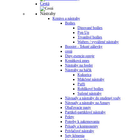
Cestá
Nástrahy
Krmivo a nástrahy
Boilies
Dipované boilies
Pop Up
Trvanlivé boilies
Wafters / vyvážené nástrahy
Booster - Tekuté zálievky
cestá
Dipy-esencie-spreje
Krmítková zmes
Nástrahy na feeder
Nástrahy na háčik
Kukurica
Mäkčené nástrahy
Puffi
Rohlíkové boilies
Sušené nástrahy
Návnady a nástrahy do studenej vody
Návnady a nástrahy na Amury
Obaľovacie pasty
Partikel-partiklové nástrahy
Pelety
Potreby k zakrmovaniu
Prísady a komponenty
Prívlačové nástrahy
Sety kŕmenia