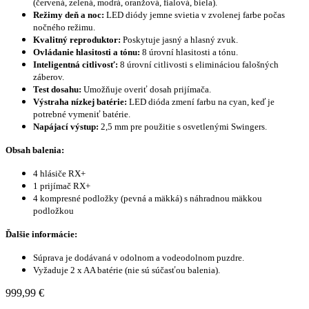
(červená, zelená, modrá, oranžová, fialová, biela).
Režimy deň a noc:
LED diódy jemne svietia v zvolenej farbe počas
nočného režimu.
Kvalitný reproduktor:
Poskytuje jasný a hlasný zvuk.
Ovládanie hlasitosti a tónu:
8 úrovní hlasitosti a tónu.
Inteligentná citlivosť:
8 úrovní citlivosti s elimináciou falošných
záberov.
Test dosahu:
Umožňuje overiť dosah prijímača.
Výstraha nízkej batérie:
LED dióda zmení farbu na cyan, keď je
potrebné vymeniť batérie.
Napájací výstup:
2,5 mm pre použitie s osvetlenými Swingers.
Obsah balenia:
4 hlásiče RX+
1 prijímač RX+
4 kompresné podložky (pevná a mäkká) s náhradnou mäkkou
podložkou
Ďalšie informácie:
Súprava je dodávaná v odolnom a vodeodolnom puzdre.
Vyžaduje 2 x AA batérie (nie sú súčasťou balenia).
999,99 €