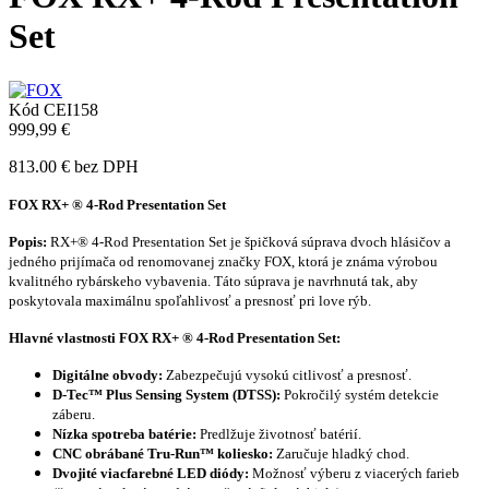
Set
Kód
CEI158
999,99 €
813.00 € bez DPH
FOX RX+ ® 4-Rod Presentation Set
Popis:
RX+® 4-Rod Presentation Set je špičková súprava dvoch hlásičov a
jedného prijímača od renomovanej značky FOX, ktorá je známa výrobou
kvalitného rybárskeho vybavenia. Táto súprava je navrhnutá tak, aby
poskytovala maximálnu spoľahlivosť a presnosť pri love rýb.
Hlavné vlastnosti
FOX RX+ ® 4-Rod Presentation Set
:
Digitálne obvody:
Zabezpečujú vysokú citlivosť a presnosť.
D-Tec™ Plus Sensing System (DTSS):
Pokročilý systém detekcie
záberu.
Nízka spotreba batérie:
Predlžuje životnosť batérií.
CNC obrábané Tru-Run™ koliesko:
Zaručuje hladký chod.
Dvojité viacfarebné LED diódy:
Možnosť výberu z viacerých farieb