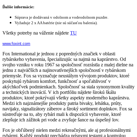
Ďalšie informácie:
Súprava je dodávaná v odolnom a vodeodolnom puzdre.
Vyžaduje 2 x AA batérie (nie sú súčasťou balenia).
Všetky potreby na váženie nájdete
TU
www.foxint.com
Fox International je jednou z popredných značiek v oblasti
rybárskeho vybavenia, špecializujúc sa najmä na kaprárstvo. Od
svojho vzniku v roku 1967 sa spoločnosť rozrástla z malej dielne na
jednu z najväčších a najinovatívnejších spoločností v rybárskom
priemysle. Fox sa vyznačuje neustálym vývojom produktov, ktoré
poskytujú rybárom komfort, funkčnosť a spoľahlivosť v
akýchkoľvek podmienkach. Spoločnosť sa stala synonymom kvality
a technických inovácií. V ich portfóliu nájdete širokú škálu
produktov, ktoré pokrývajú všetky aspekty moderného kaprárstva.
Medzi ich najznámejšie produkty patria bivaky, lehátka, prúty,
navijaky, signalizátory záberov a široký sortiment doplnkov. Fox sa
sústreďuje na to, aby rybári mali k dispozícii vybavenie, ktoré
zlepšuje ich zážitok pri vode a zvyšuje šance na úspešný lov.
Fox je obľúbený nielen medzi rekreačnými, ale aj profesionálnymi
rybármi. Každý produkt prechádza prísnymi testami a kontrolou