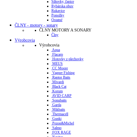
Šiltovky, čapice
Rybárska obuv
Rukavice
Ponožky
Ostatné
ČLNY - motory - sonary
ČLNY MOTORY A SONARY
Člny
Výrobcovia
Výrobcovia
Aqua
Flacarp
Hotovky z plechovky
MEUS
CC Moore
Vagner Fishing
Raptor Baits
Mivardi
Black Cat
Korum
AVID CARP
Sonubaits
Garda
Mikbaits
Thermacell
Gunki
Pezon&Michel
Salmo
FOX RAGE
Navitas