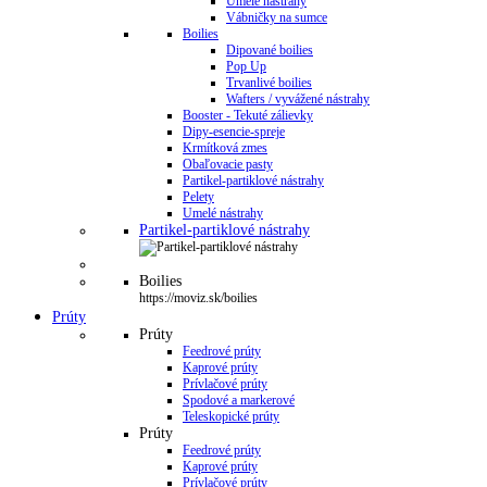
Umelé nástrahy
Vábničky na sumce
Boilies
Dipované boilies
Pop Up
Trvanlivé boilies
Wafters / vyvážené nástrahy
Booster - Tekuté zálievky
Dipy-esencie-spreje
Krmítková zmes
Obaľovacie pasty
Partikel-partiklové nástrahy
Pelety
Umelé nástrahy
Partikel-partiklové nástrahy
Boilies
https://moviz.sk/boilies
Prúty
Prúty
Feedrové prúty
Kaprové prúty
Prívlačové prúty
Spodové a markerové
Teleskopické prúty
Prúty
Feedrové prúty
Kaprové prúty
Prívlačové prúty