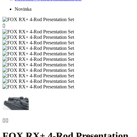
Novinka



FOX RX+ 4-Rod Presentation