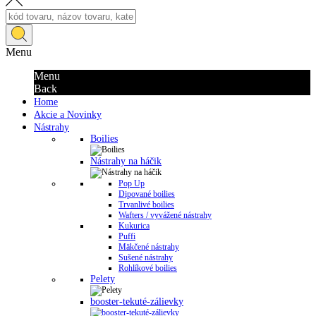
Menu
Menu
Back
Home
Akcie a Novinky
Nástrahy
Boilies
Nástrahy na háčik
Pop Up
Dipované boilies
Trvanlivé boilies
Wafters / vyvážené nástrahy
Kukurica
Puffi
Mäkčené nástrahy
Sušené nástrahy
Rohlíkové boilies
Pelety
booster-tekuté-zálievky