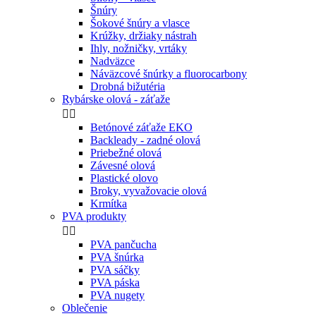
Šnúry
Šokové šnúry a vlasce
Krúžky, držiaky nástrah
Ihly, nožničky, vrtáky
Nadväzce
Náväzcové šnúrky a fluorocarbony
Drobná bižutéria
Rybárske olová - záťaže


Betónové záťaže EKO
Backleady - zadné olová
Priebežné olová
Závesné olová
Plastické olovo
Broky, vyvažovacie olová
Krmítka
PVA produkty


PVA pančucha
PVA šnúrka
PVA sáčky
PVA páska
PVA nugety
Oblečenie