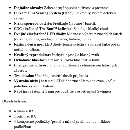
Digitálne obvody:
Zabezpečujú vysokú citlivosť a presnosť.
D-Tec™ Plus Sensing System (DTSS):
Pokročilý systém detekcie
záberu.
Nízka spotreba batérie:
Predlžuje životnosť batérií.
CNC obrábané Tru-Run™ koliesko:
Zaručuje hladký chod.
Dvojité viacfarebné LED diódy:
Možnosť výberu z viacerých farieb
(červená, zelená, modrá, oranžová, fialová, biela).
Režimy deň a noc:
LED diódy jemne svietia v zvolenej farbe počas
nočného režimu.
Kvalitný reproduktor:
Poskytuje jasný a hlasný zvuk.
Ovládanie hlasitosti a tónu:
8 úrovní hlasitosti a tónu.
Inteligentná citlivosť:
8 úrovní citlivosti s elimináciou falošných
záberov.
Test dosahu:
Umožňuje overiť dosah prijímača.
Výstraha nízkej batérie:
LED dióda zmení farbu na cyan, keď je
potrebné vymeniť batérie.
Napájací výstup:
2,5 mm pre použitie s osvetlenými Swingers.
Obsah balenia:
4 hlásiče RX+
1 prijímač RX+
4 kompresné podložky (pevná a mäkká) s náhradnou mäkkou
podložkou