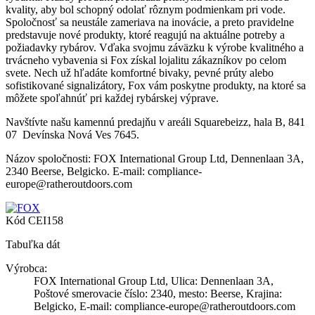
kvality, aby bol schopný odolať rôznym podmienkam pri vode.
Spoločnosť sa neustále zameriava na inovácie, a preto pravidelne
predstavuje nové produkty, ktoré reagujú na aktuálne potreby a
požiadavky rybárov. Vďaka svojmu záväzku k výrobe kvalitného a
trvácneho vybavenia si Fox získal lojalitu zákazníkov po celom
svete. Nech už hľadáte komfortné bivaky, pevné prúty alebo
sofistikované signalizátory, Fox vám poskytne produkty, na ktoré sa
môžete spoľahnúť pri každej rybárskej výprave.
Navštívte našu kamennú predajňu v areáli Squarebeizz, hala B, 841
07 Devínska Nová Ves 7645.
Názov spoločnosti: FOX International Group Ltd, Dennenlaan 3A,
2340 Beerse, Belgicko. E-mail: compliance-
europe@ratheroutdoors.com
Kód
CEI158
Tabuľka dát
Výrobca:
FOX International Group Ltd, Ulica: Dennenlaan 3A,
Poštové smerovacie číslo: 2340, mesto: Beerse, Krajina:
Belgicko, E-mail: compliance-europe@ratheroutdoors.com