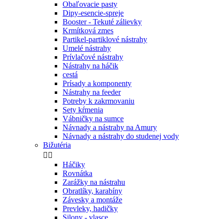
Obaľovacie pasty
Dipy-esencie-spreje
Booster - Tekuté zálievky
Krmítková zmes
Partikel-partiklové nástrahy
Umelé nástrahy
Prívlačové nástrahy
Nástrahy na háčik
cestá
Prísady a komponenty
Nástrahy na feeder
Potreby k zakrmovaniu
Sety kŕmenia
Vábničky na sumce
Návnady a nástrahy na Amury
Návnady a nástrahy do studenej vody
Bižutéria


Háčiky
Rovnátka
Zarážky na nástrahu
Obratlíky, karabíny
Závesky a montáže
Prevleky, hadičky
Silony - vlasce