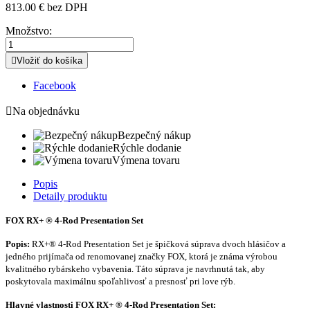
813.00 € bez DPH
Množstvo:

Vložiť do košíka
Facebook

Na objednávku
Bezpečný nákup
Rýchle dodanie
Výmena tovaru
Popis
Detaily produktu
FOX RX+ ® 4-Rod Presentation Set
Popis:
RX+® 4-Rod Presentation Set je špičková súprava dvoch hlásičov a
jedného prijímača od renomovanej značky FOX, ktorá je známa výrobou
kvalitného rybárskeho vybavenia. Táto súprava je navrhnutá tak, aby
poskytovala maximálnu spoľahlivosť a presnosť pri love rýb.
Hlavné vlastnosti
FOX RX+ ® 4-Rod Presentation Set
: