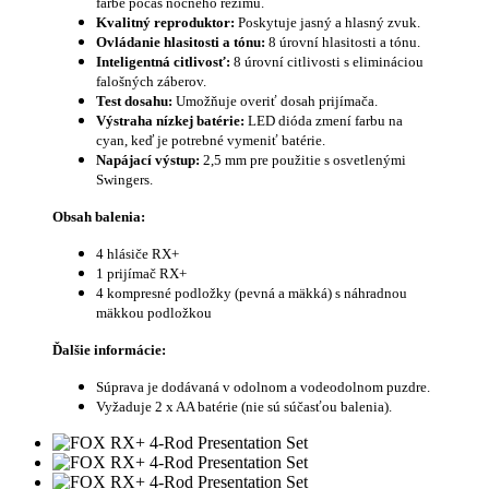
farbe počas nočného režimu.
Kvalitný reproduktor:
Poskytuje jasný a hlasný zvuk.
Ovládanie hlasitosti a tónu:
8 úrovní hlasitosti a tónu.
Inteligentná citlivosť:
8 úrovní citlivosti s elimináciou
falošných záberov.
Test dosahu:
Umožňuje overiť dosah prijímača.
Výstraha nízkej batérie:
LED dióda zmení farbu na
cyan, keď je potrebné vymeniť batérie.
Napájací výstup:
2,5 mm pre použitie s osvetlenými
Swingers.
Obsah balenia:
4 hlásiče RX+
1 prijímač RX+
4 kompresné podložky (pevná a mäkká) s náhradnou
mäkkou podložkou
Ďalšie informácie:
Súprava je dodávaná v odolnom a vodeodolnom puzdre.
Vyžaduje 2 x AA batérie (nie sú súčasťou balenia).