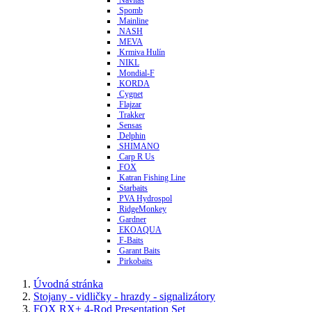
Spomb
Mainline
NASH
MEVA
Krmiva Hulín
NIKL
Mondial-F
KORDA
Cygnet
Flajzar
Trakker
Sensas
Delphin
SHIMANO
Carp R Us
FOX
Katran Fishing Line
Starbaits
PVA Hydrospol
RidgeMonkey
Gardner
EKOAQUA
F-Baits
Garant Baits
Pirkobaits
Úvodná stránka
Stojany - vidličky - hrazdy - signalizátory
FOX RX+ 4-Rod Presentation Set