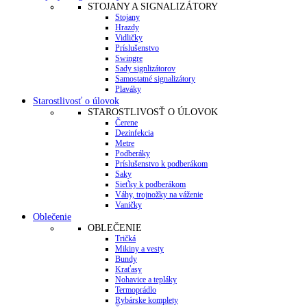
STOJANY A SIGNALIZÁTORY
Stojany
Hrazdy
Vidličky
Príslušenstvo
Swingre
Sady signlizátorov
Samostatné signalizátory
Plaváky
Starostlivosť o úlovok
STAROSTLIVOSŤ O ÚLOVOK
Čerene
Dezinfekcia
Metre
Podberáky
Príslušenstvo k podberákom
Saky
Sieťky k podberákom
Váhy, trojnožky na váženie
Vaničky
Oblečenie
OBLEČENIE
Tričká
Mikiny a vesty
Bundy
Kraťasy
Nohavice a tepláky
Termoprádlo
Rybárske komplety