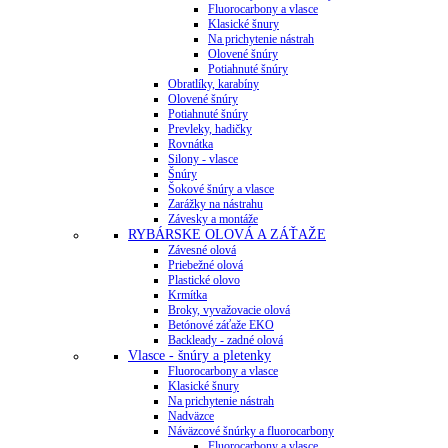
Fluorocarbony a vlasce
Klasické šnury
Na prichytenie nástrah
Olovené šnúry
Potiahnuté šnúry
Obratlíky, karabíny
Olovené šnúry
Potiahnuté šnúry
Prevleky, hadičky
Rovnátka
Silony - vlasce
Šnúry
Šokové šnúry a vlasce
Zarážky na nástrahu
Závesky a montáže
RYBÁRSKE OLOVÁ A ZÁŤAŽE
Závesné olová
Priebežné olová
Plastické olovo
Krmítka
Broky, vyvažovacie olová
Betónové záťaže EKO
Backleady - zadné olová
Vlasce - šnúry a pletenky
Fluorocarbony a vlasce
Klasické šnury
Na prichytenie nástrah
Nadväzce
Náväzcové šnúrky a fluorocarbony
Fluorocarbony a vlasce