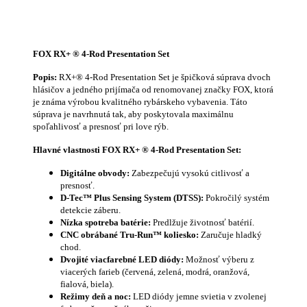
FOX RX+ ® 4-Rod Presentation Set
Popis:
RX+® 4-Rod Presentation Set je špičková súprava dvoch
hlásičov a jedného prijímača od renomovanej značky FOX, ktorá
je známa výrobou kvalitného rybárskeho vybavenia. Táto
súprava je navrhnutá tak, aby poskytovala maximálnu
spoľahlivosť a presnosť pri love rýb.
Hlavné vlastnosti
FOX RX+ ® 4-Rod Presentation Set
:
Digitálne obvody:
Zabezpečujú vysokú citlivosť a
presnosť.
D-Tec™ Plus Sensing System (DTSS):
Pokročilý systém
detekcie záberu.
Nízka spotreba batérie:
Predlžuje životnosť batérií.
CNC obrábané Tru-Run™ koliesko:
Zaručuje hladký
chod.
Dvojité viacfarebné LED diódy:
Možnosť výberu z
viacerých farieb (červená, zelená, modrá, oranžová,
fialová, biela).
Režimy deň a noc:
LED diódy jemne svietia v zvolenej