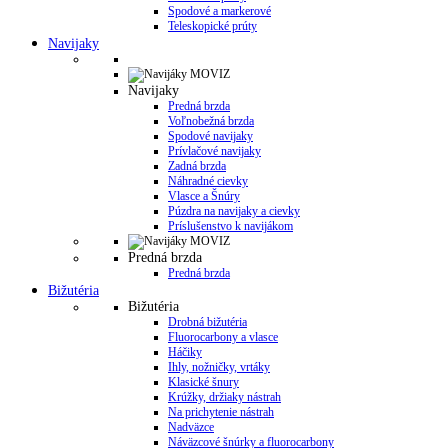
Spodové a markerové
Teleskopické prúty
Navijaky
Navijaky
Predná brzda
Voľnobežná brzda
Spodové navijaky
Prívlačové navijaky
Zadná brzda
Náhradné cievky
Vlasce a Šnúry
Púzdra na navijaky a cievky
Príslušenstvo k navijákom
Predná brzda
Predná brzda
Bižutéria
Bižutéria
Drobná bižutéria
Fluorocarbony a vlasce
Háčiky
Ihly, nožničky, vrtáky
Klasické šnury
Krúžky, držiaky nástrah
Na prichytenie nástrah
Nadväzce
Náväzcové šnúrky a fluorocarbony