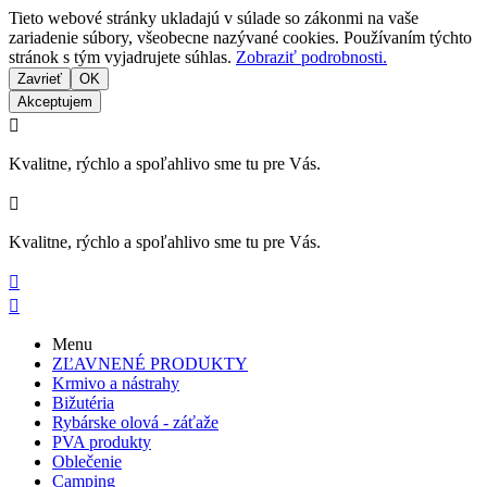
Tieto webové stránky ukladajú v súlade so zákonmi na vaše
zariadenie súbory, všeobecne nazývané cookies. Používaním týchto
stránok s tým vyjadrujete súhlas.
Zobraziť podrobnosti.
Zavrieť
OK
Akceptujem

Kvalitne, rýchlo a spoľahlivo sme tu pre Vás.

Kvalitne, rýchlo a spoľahlivo sme tu pre Vás.


Menu
ZĽAVNENÉ PRODUKTY
Krmivo a nástrahy
Bižutéria
Rybárske olová - záťaže
PVA produkty
Oblečenie
Camping