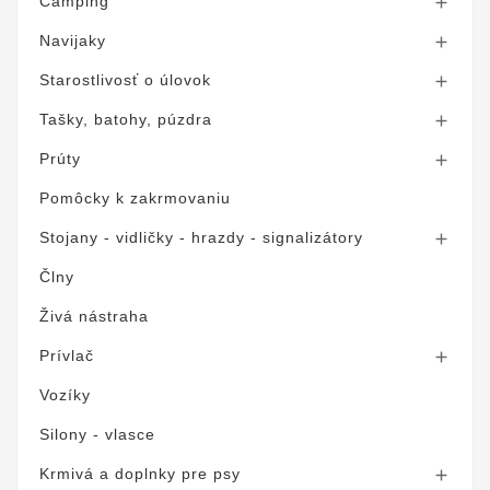
Camping

Navijaky

Starostlivosť o úlovok

Tašky, batohy, púzdra

Prúty

Pomôcky k zakrmovaniu
Stojany - vidličky - hrazdy - signalizátory

Člny
Živá nástraha
Prívlač

Vozíky
Silony - vlasce
Krmivá a doplnky pre psy
