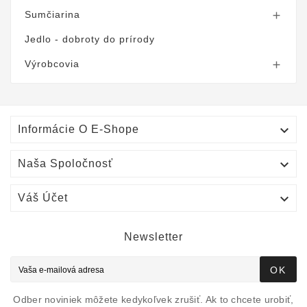
Sumčiarina

Jedlo - dobroty do prírody
Výrobcovia


Informácie O E-Shope

Naša Spoločnosť

Váš Účet
Newsletter
OK
Odber noviniek môžete kedykoľvek zrušiť. Ak to chcete urobiť,