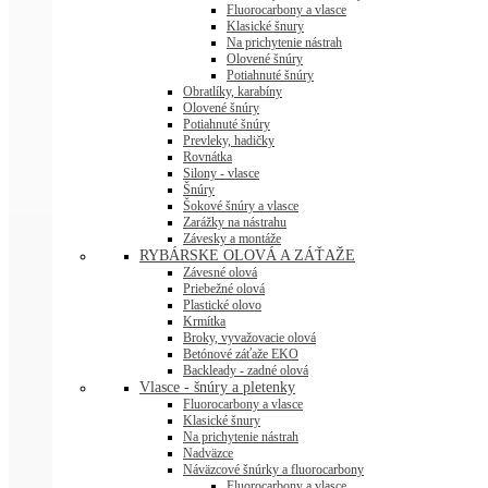
Fluorocarbony a vlasce
Klasické šnury
Na prichytenie nástrah
Olovené šnúry
Potiahnuté šnúry
Obratlíky, karabíny
Olovené šnúry
Potiahnuté šnúry
Prevleky, hadičky
Rovnátka
Silony - vlasce
Šnúry
Šokové šnúry a vlasce
Zarážky na nástrahu
Závesky a montáže
RYBÁRSKE OLOVÁ A ZÁŤAŽE
Závesné olová
Priebežné olová
Plastické olovo
Krmítka
Broky, vyvažovacie olová
Betónové záťaže EKO
Backleady - zadné olová
Vlasce - šnúry a pletenky
Fluorocarbony a vlasce
Klasické šnury
Na prichytenie nástrah
Nadväzce
Náväzcové šnúrky a fluorocarbony
Fluorocarbony a vlasce