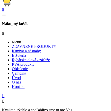
0
Nákupný košík
0
Menu
ZĽAVNENÉ PRODUKTY
Krmivo a nástrahy
Bižutéria
Rybárske olová - záťaže
PVA produkty
Oblečenie
Camping
Úvod
O nás
Kontakt


Kvalitne, rýchlo a spoľahlivo sme tu pre Vás.