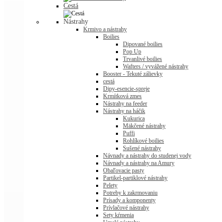
Cestá
Nástrahy
Krmivo a nástrahy
Boilies
Dipované boilies
Pop Up
Trvanlivé boilies
Wafters / vyvážené nástrahy
Booster - Tekuté zálievky
cestá
Dipy-esencie-spreje
Krmítková zmes
Nástrahy na feeder
Nástrahy na háčik
Kukurica
Mäkčené nástrahy
Puffi
Rohlíkové boilies
Sušené nástrahy
Návnady a nástrahy do studenej vody
Návnady a nástrahy na Amury
Obaľovacie pasty
Partikel-partiklové nástrahy
Pelety
Potreby k zakrmovaniu
Prísady a komponenty
Prívlačové nástrahy
Sety kŕmenia