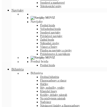
Spodové a markerové
Teleskopické prúty
Navijaky
Navijaky
Predná brzda
Voľnobežná brzda
Spodové navijaky
Prívlačové navijaky
Zadná brzda
Náhradné cievky
Vlasce a Šnúry
Púzdra na navijaky a cievky
Príslušenstvo k navijákom
Predná brzda
Predná brzda
Bižutéria
Bižutéria
Drobná bižutéria
Fluorocarbony a vlasce
Háčiky
Ihly, nožničky, vrtáky
Klasické šnury
Krúžky, držiaky nástrah
Na prichytenie nástrah
Nadväzce
Náväzcové šnúrky a fluorocarbony