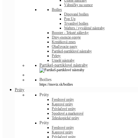
Umelé nástrahy
Vábničky na sumce
Boilies
Dipované boilies
Pop Up
Trvanlivé boilies
Wafters / vyvážené nástrahy
Booster - Tekuté zálievky
Dipy-esencie-spreje
Krmítková zmes
Obaľovacie pasty
Partikel-partiklové nástrahy
Pelety
Umelé nástrahy
Partikel-partiklové nástrahy
Boilies
https://moviz.sk/boilies
Prúty
Prúty
Feedrové prúty
Kaprové prúty
Prívlačové prúty
Spodové a markerové
Teleskopické prúty
Prúty
Feedrové prúty
Kaprové prúty
Prívlačové prúty