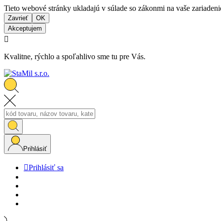
Tieto webové stránky ukladajú v súlade so zákonmi na vaše zariadeni
Zavrieť
OK
Akceptujem

Kvalitne, rýchlo a spoľahlivo sme tu pre Vás.
Prihlásiť

Prihlásiť sa