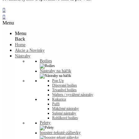


Menu
Menu
Back
Home
Akcie a Novinky
Nástrahy
Boilies
Nástrahy na háčik
Pop Up
Dipované boilies
Trvanlivé boilies
Wafters / vyvážené nástrahy
Kukurica
Puffi
Mäkčené nástrahy
Sušené nástrahy
Rohlíkové boilies
Pelety
booster-tekuté-zálievky