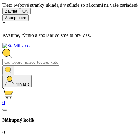
Tieto webové stránky ukladajú v súlade so zákonmi na vaše zariadeni
Zavrieť
OK
Akceptujem

Kvalitne, rýchlo a spoľahlivo sme tu pre Vás.
Prihlásiť
0
Nákupný košík
0