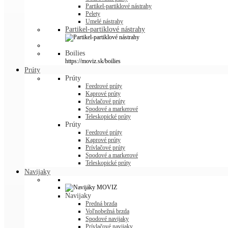
Partikel-partiklové nástrahy
Pelety
Umelé nástrahy
Partikel-partiklové nástrahy
Boilies
https://moviz.sk/boilies
Prúty
Prúty
Feedrové prúty
Kaprové prúty
Prívlačové prúty
Spodové a markerové
Teleskopické prúty
Prúty
Feedrové prúty
Kaprové prúty
Prívlačové prúty
Spodové a markerové
Teleskopické prúty
Navijaky
Navijaky
Predná brzda
Voľnobežná brzda
Spodové navijaky
Prívlačové navijaky