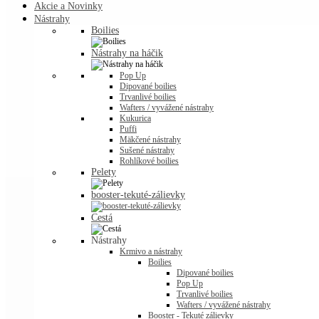
Akcie a Novinky
Nástrahy
Boilies
Nástrahy na háčik
Pop Up
Dipované boilies
Trvanlivé boilies
Wafters / vyvážené nástrahy
Kukurica
Puffi
Mäkčené nástrahy
Sušené nástrahy
Rohlíkové boilies
Pelety
booster-tekuté-zálievky
Cestá
Nástrahy
Krmivo a nástrahy
Boilies
Dipované boilies
Pop Up
Trvanlivé boilies
Wafters / vyvážené nástrahy
Booster - Tekuté zálievky