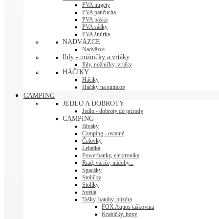
PVA nugety
PVA pančucha
PVA páska
PVA sáčky
PVA šnúrka
NADVÄZCE
Nadväzce
Ihly - nožničky a vrtáky
Ihly, nožničky, vrtáky
HÁČIKY
Háčiky
Háčiky na sumcov
CAMPING
JEDLO A DOBROTY
Jedlo - dobroty do prírody
CAMPING
Bivaky
Camping - ostatné
Čelovky
Lehátka
Powerbanky, elektronika
Riad, variče, nádoby...
Spacáky
Stoličky
Stolíky
Svetlá
Tašky, batohy, púzdra
FOX Aquos taškovina
Krabičky, boxy