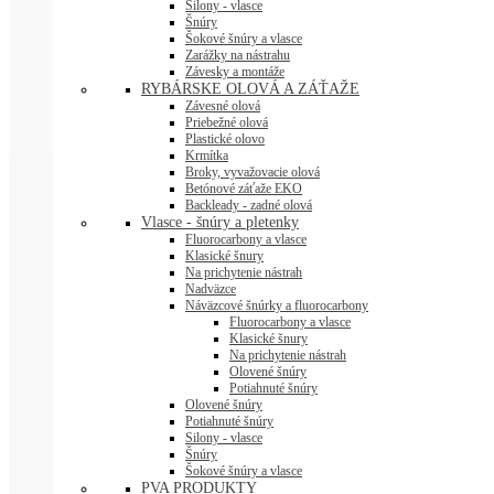
Silony - vlasce
Šnúry
Šokové šnúry a vlasce
Zarážky na nástrahu
Závesky a montáže
RYBÁRSKE OLOVÁ A ZÁŤAŽE
Závesné olová
Priebežné olová
Plastické olovo
Krmítka
Broky, vyvažovacie olová
Betónové záťaže EKO
Backleady - zadné olová
Vlasce - šnúry a pletenky
Fluorocarbony a vlasce
Klasické šnury
Na prichytenie nástrah
Nadväzce
Náväzcové šnúrky a fluorocarbony
Fluorocarbony a vlasce
Klasické šnury
Na prichytenie nástrah
Olovené šnúry
Potiahnuté šnúry
Olovené šnúry
Potiahnuté šnúry
Silony - vlasce
Šnúry
Šokové šnúry a vlasce
PVA PRODUKTY