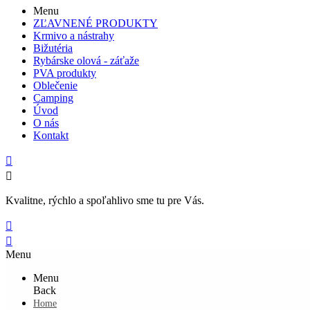
Menu
ZĽAVNENÉ PRODUKTY
Krmivo a nástrahy
Bižutéria
Rybárske olová - záťaže
PVA produkty
Oblečenie
Camping
Úvod
O nás
Kontakt


Kvalitne, rýchlo a spoľahlivo sme tu pre Vás.


Menu
Menu
Back
Home