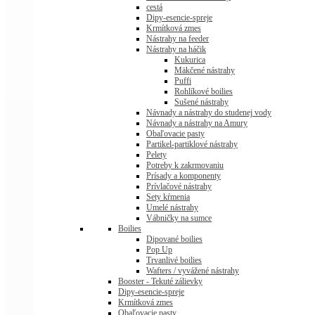
cestá
Dipy-esencie-spreje
Krmítková zmes
Nástrahy na feeder
Nástrahy na háčik
Kukurica
Mäkčené nástrahy
Puffi
Rohlíkové boilies
Sušené nástrahy
Návnady a nástrahy do studenej vody
Návnady a nástrahy na Amury
Obaľovacie pasty
Partikel-partiklové nástrahy
Pelety
Potreby k zakrmovaniu
Prísady a komponenty
Prívlačové nástrahy
Sety kŕmenia
Umelé nástrahy
Vábničky na sumce
Boilies
Dipované boilies
Pop Up
Trvanlivé boilies
Wafters / vyvážené nástrahy
Booster - Tekuté zálievky
Dipy-esencie-spreje
Krmítková zmes
Obaľovacie pasty