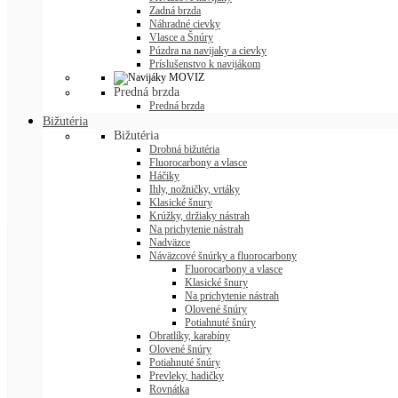
Zadná brzda
Náhradné cievky
Vlasce a Šnúry
Púzdra na navijaky a cievky
Príslušenstvo k navijákom
Predná brzda
Predná brzda
Bižutéria
Bižutéria
Drobná bižutéria
Fluorocarbony a vlasce
Háčiky
Ihly, nožničky, vrtáky
Klasické šnury
Krúžky, držiaky nástrah
Na prichytenie nástrah
Nadväzce
Náväzcové šnúrky a fluorocarbony
Fluorocarbony a vlasce
Klasické šnury
Na prichytenie nástrah
Olovené šnúry
Potiahnuté šnúry
Obratlíky, karabíny
Olovené šnúry
Potiahnuté šnúry
Prevleky, hadičky
Rovnátka