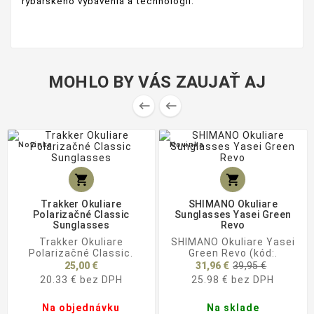
rybárskeho vybavenia a technológií.
MOHLO BY VÁS ZAUJAŤ AJ


Novinka
Novinka


Trakker Okuliare
SHIMANO Okuliare
Polarizačné Classic
Sunglasses Yasei Green
Sunglasses
Revo
Trakker Okuliare
SHIMANO Okuliare Yasei
Polarizačné Classic.
Green Revo (kód:.
Základn
25,00 €
31,96 €
39,95 €
cena
20.33 € bez DPH
25.98 € bez DPH
Na objednávku
Na sklade