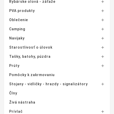
Rybárske olová - záťaže

PVA produkty

Oblečenie

Camping

Navijaky

Starostlivosť o úlovok

Tašky, batohy, púzdra

Prúty

Pomôcky k zakrmovaniu
Stojany - vidličky - hrazdy - signalizátory

Člny
Živá nástraha
Prívlač
