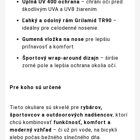
Úplná UV 400 ochrana
– chráni oči pred
škodlivým UVA a UVB žiarením.
Ľahký a odolný rám Grilamid TR90
–
ideálny pre celodenné nosenie.
Gumená vložka na nose
pre lepšiu
priľnavosť a komfort.
Športový wrap-around dizajn
– širšie
zorné pole a lepšia ochrana okolia očí.
Pre koho sú určené
Tieto okuliare sú skvelé pre
rybárov,
športovcov a outdoorových nadšencov
, ktorí
chcú kombinovať
funkčnosť, komfort a
moderný vzhľad
– či už pri vode, na bicykli
alebo počas bežného slnečného dňa.