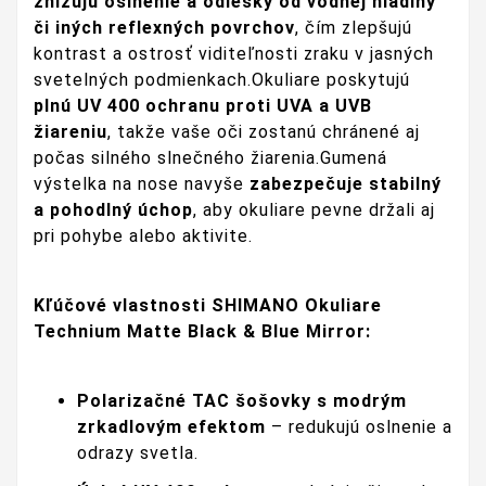
znižujú oslnenie a odlesky od vodnej hladiny
či iných reflexných povrchov
, čím zlepšujú
kontrast a ostrosť viditeľnosti zraku v jasných
svetelných podmienkach.Okuliare poskytujú
plnú UV 400 ochranu proti UVA a UVB
žiareniu
, takže vaše oči zostanú chránené aj
počas silného slnečného žiarenia.Gumená
výstelka na nose navyše
zabezpečuje stabilný
a pohodlný úchop
, aby okuliare pevne držali aj
pri pohybe alebo aktivite.
Kľúčové vlastnosti SHIMANO Okuliare
Technium Matte Black & Blue Mirror:
Polarizačné TAC šošovky s modrým
zrkadlovým efektom
– redukujú oslnenie a
odrazy svetla.