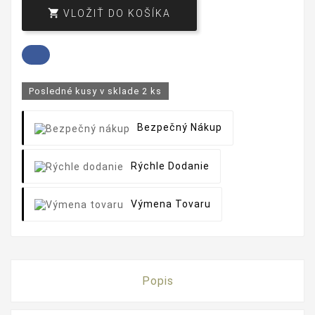

VLOŽIŤ DO KOŠÍKA
Posledné kusy v sklade
2 ks
Bezpečný Nákup
Rýchle Dodanie
Výmena Tovaru
Popis