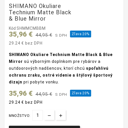
SHIMANO Okuliare
Technium Matte Black
& Blue Mirror
Kód
SHMMCMBBM
35,96 €
Zľava 20%
44,95 €
S DPH
29.24 € bez DPH
SHIMANO Okuliare Technium Matte Black & Blue
Mirror
sú výborným doplnkom pre rybárov a
outdoorových nadšencov, ktorí chcú
spoľahlivú
ochranu zraku, ostré videnie a štýlový športový
dizajn
pri pobyte vonku.
35,96 €
Zľava 20%
44,95 €
S DPH
29.24 € bez DPH
MNOŽSTVO: