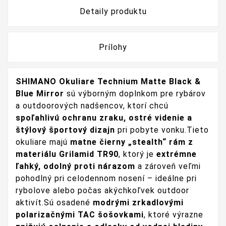
Detaily produktu
Prílohy
SHIMANO Okuliare Technium Matte Black &
Blue Mirror
sú výborným doplnkom pre rybárov
a outdoorových nadšencov, ktorí chcú
spoľahlivú ochranu zraku, ostré videnie a
štýlový športový dizajn
pri pobyte vonku.Tieto
okuliare majú
matne čierny „stealth“ rám z
materiálu Grilamid TR90
, ktorý je
extrémne
ľahký, odolný proti nárazom
a zároveň veľmi
pohodlný pri celodennom nosení – ideálne pri
rybolove alebo počas akýchkoľvek outdoor
aktivít.Sú osadené
modrými zrkadlovými
polarizačnými TAC šošovkami
, ktoré výrazne