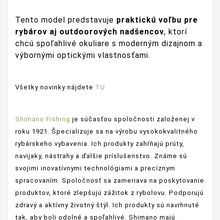
Tento model predstavuje
praktickú voľbu pre
rybárov aj outdoorových nadšencov
, ktorí
chcú spoľahlivé okuliare s moderným dizajnom a
výbornými optickými vlastnosťami.
Všetky novinky nájdete
TU
Shimano Fishing
je súčasťou spoločnosti založenej v
roku 1921. Špecializuje sa na výrobu vysokokvalitného
rybárskeho vybavenia. Ich produkty zahŕňajú prúty,
navijaky, nástrahy a ďalšie príslušenstvo. Známe sú
svojimi inovatívnymi technológiami a precíznym
spracovaním. Spoločnosť sa zameriava na poskytovanie
produktov, ktoré zlepšujú zážitok z rybolovu. Podporujú
zdravý a aktívny životný štýl. Ich produkty sú navrhnuté
tak, aby boli odolné a spoľahlivé. Shimano majú