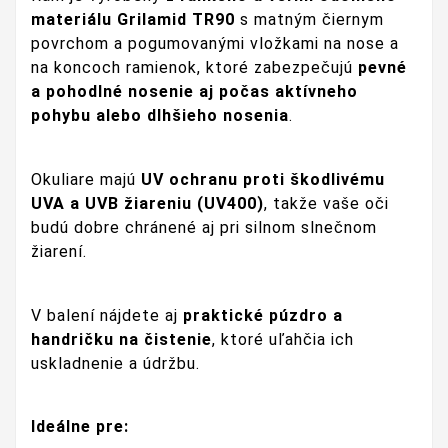
materiálu Grilamid TR90
s matným čiernym
povrchom a pogumovanými vložkami na nose a
na koncoch ramienok, ktoré zabezpečujú
pevné
a pohodlné nosenie aj počas aktívneho
pohybu alebo dlhšieho nosenia
.
Okuliare majú
UV ochranu proti škodlivému
UVA a UVB žiareniu (UV400)
, takže vaše oči
budú dobre chránené aj pri silnom slnečnom
žiarení.
V balení nájdete aj
praktické púzdro a
handričku na čistenie
, ktoré uľahčia ich
uskladnenie a údržbu.
Ideálne pre: