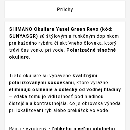
Prílohy
SHIMANO Okuliare Yasei Green Revo (kód:
SUNYASGR)
sú štýlovým a funkčným doplnkom
pre každého rybára či aktívneho človeka, ktorý
trávi čas vonku pri vode.
Polarizačné slnečné
okuliare.
Tieto okuliare sú vybavené
kvalitnými
polarizovanými šošovkami
, ktoré výrazne
eliminujú oslnenie a odlesky od vodnej hladiny
– vďaka tomu je viditeľnosť pod hladinou
čistejšia a kontrastnejšia, čo je obrovská výhoda
pri lokalizovaní rýb alebo prekážok vo vode.
Rám je vyrobený z
ľahkého a veľmi odolného