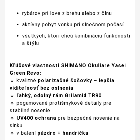
rybárov pri love z brehu alebo z člnu
aktívny pobyt vonku pri slnečnom počasí
všetkých, ktorí chcú kombináciu funkčnosti
a štýlu
Kľúčové vlastnosti SHIMANO Okuliare Yasei
Green Revo:
kvalitné
polarizačné šošovky – lepšia
🔹
viditeľnosť bez oslnenia
ľahký, odolný rám Grilamid TR90
🔹
pogumované protišmykové detaily pre
🔹
stabilné nosenie
UV400 ochrana
pre bezpečné nosenie na
🔹
slnku
v balení
púzdro + handrička
🔹