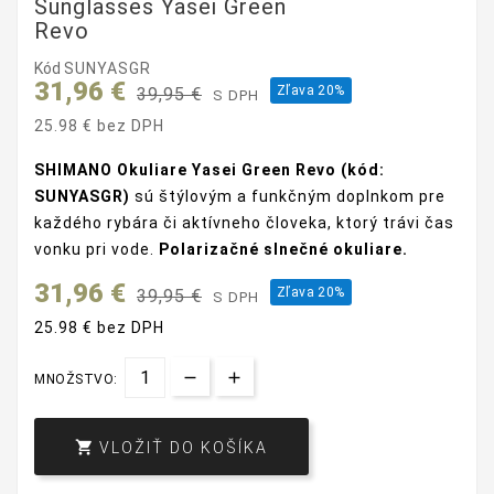
Sunglasses Yasei Green
Revo
Kód
SUNYASGR
31,96 €
Zľava 20%
39,95 €
S DPH
25.98 € bez DPH
SHIMANO Okuliare Yasei Green Revo (kód:
SUNYASGR)
sú štýlovým a funkčným doplnkom pre
každého rybára či aktívneho človeka, ktorý trávi čas
vonku pri vode.
Polarizačné slnečné okuliare.
31,96 €
Zľava 20%
39,95 €
S DPH
25.98 € bez DPH
MNOŽSTVO:

VLOŽIŤ DO KOŠÍKA