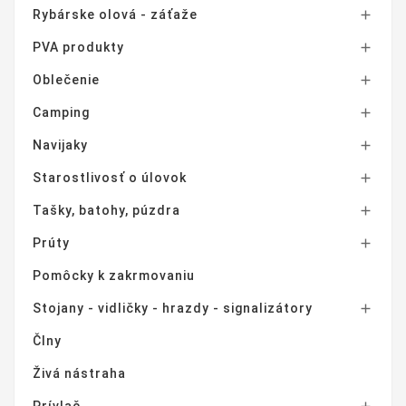
Rybárske olová - záťaže

PVA produkty

Oblečenie

Camping

Navijaky

Starostlivosť o úlovok

Tašky, batohy, púzdra

Prúty

Pomôcky k zakrmovaniu
Stojany - vidličky - hrazdy - signalizátory

Člny
Živá nástraha
Prívlač