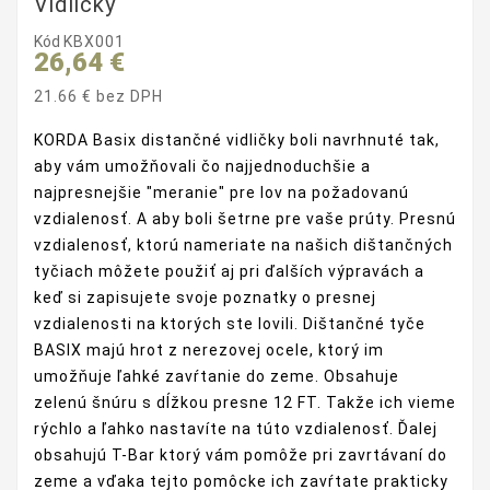
Vidličky
Kód
KBX001
26,64 €
21.66 € bez DPH
KORDA Basix distančné vidličky boli navrhnuté tak,
aby vám umožňovali čo najjednoduchšie a
najpresnejšie "meranie" pre lov na požadovanú
vzdialenosť. A aby boli šetrne pre vaše prúty. Presnú
vzdialenosť, ktorú nameriate na našich dištančných
tyčiach môžete použiť aj pri ďalších výpravách a
keď si zapisujete svoje poznatky o presnej
vzdialenosti na ktorých ste lovili. Dištančné tyče
BASIX majú hrot z nerezovej ocele, ktorý im
umožňuje ľahké zavŕtanie do zeme. Obsahuje
zelenú šnúru s dĺžkou presne 12 FT. Takže ich vieme
rýchlo a ľahko nastavíte na túto vzdialenosť. Ďalej
obsahujú T-Bar ktorý vám pomôže pri zavrtávaní do
zeme a vďaka tejto pomôcke ich zavŕtate prakticky