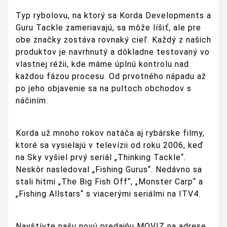
Typ rybolovu, na ktorý sa Korda Developments a
Guru Tackle zameriavajú, sa môže líšiť, ale pre
obe značky zostáva rovnaký cieľ.
Každý z našich
produktov je navrhnutý a dôkladne testovaný vo
vlastnej réžii, kde máme úplnú kontrolu nad
každou fázou procesu. Od prvotného nápadu až
po jeho objavenie sa na pultoch obchodov s
náčiním.
Korda už mnoho rokov natáča aj rybárske filmy,
ktoré sa vysielajú v televízii od roku 2006, keď
na Sky vyšiel prvý seriál „Thinking Tackle“.
Neskôr nasledoval „Fishing Gurus“. Nedávno sa
stali hitmi „The Big Fish Off“, „Monster Carp“ a
„Fishing Allstars“ s viacerými seriálmi na ITV4.
Navštívte našu novú predajňu MOVIZ na adrese