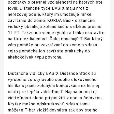
poznatky o presnej vzdialenosti na ktorých ste
lovili. Dištančné tyče BASIX majú hrot z
nerezovej ocele, ktorý im umožňuje ľahké
zavŕtanie do zeme. KORDA Basix distančné
vidličky obsahujú zelenú šnúru s dĺžkou presne
12 FT. Takže ich vieme rýchlo a ľahko nastavíte
na túto vzdialenosť. Ďalej obsahujú T-Bar ktorý
vám pomôže pri zavrtávaní do zeme a vďaka
tejto pomôcke ich zavŕtate prakticky do
akéhokoľvek typu povrchu.
Distančné vidličky BASIX Distance Stick sú
vyrobené zo štýlového šedého eloxovaného
hliníka s jasne zelenými koncovkami na hornej
časti pre lepšiu viditeľnosť. Najmä pri nízkej
viditeľnosti alebo pri použití v noci s čelovkou.
Krytky možno odskrutkovať, vďaka tomu
môžete T-bar vložiť dovnútra tak aby ste ho