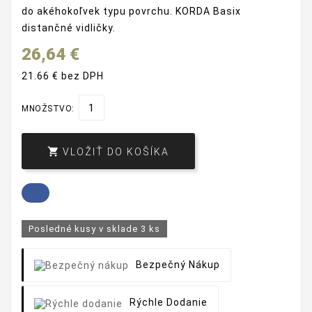
do akéhokoľvek typu povrchu.
KORDA Basix
distančné vidličky.
26,64 €
21.66 € bez DPH
MNOŽSTVO:

VLOŽIŤ DO KOŠÍKA
Posledné kusy v sklade
3 ks
Bezpečný Nákup
Rýchle Dodanie