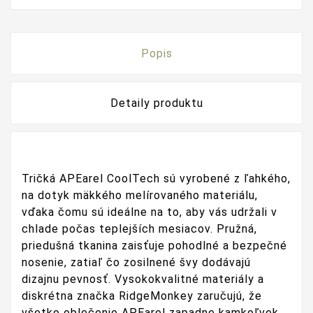
Popis
Detaily produktu
Tričká APEarel CoolTech sú vyrobené z ľahkého,
na dotyk mäkkého melírovaného materiálu,
vďaka čomu sú ideálne na to, aby vás udržali v
chlade počas teplejších mesiacov.
Pružná,
priedušná tkanina zaisťuje pohodlné a bezpečné
nosenie, zatiaľ čo zosilnené švy dodávajú
dizajnu pevnosť.
Vysokokvalitné materiály a
diskrétna značka RidgeMonkey zaručujú, že
všetko oblečenie APEarel zapadne kamkoľvek