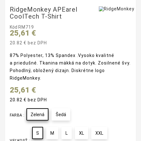
RidgeMonkey APEarel
CoolTech T-Shirt
Kód
RM719
25,61 €
20.82 € bez DPH
87% Polyester, 13% Spandex
.Vysoko kvalitné
a priedušné
.
Tkanina mäkká na dotyk
.
Zosilnené švy
.
Pohodlný, obložený dizajn
.
Diskrétne logo
RidgeMonkey
.
25,61 €
20.82 € bez DPH
Zelená
Šedá
FARBA :
S
M
L
XL
XXL
VEĽKOSŤ :