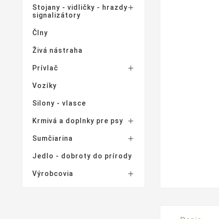
Stojany - vidličky - hrazdy -

signalizátory
Člny
Živá nástraha
Prívlač

Vozíky
Silony - vlasce
Krmivá a doplnky pre psy

Sumčiarina

Jedlo - dobroty do prírody
Výrobcovia
