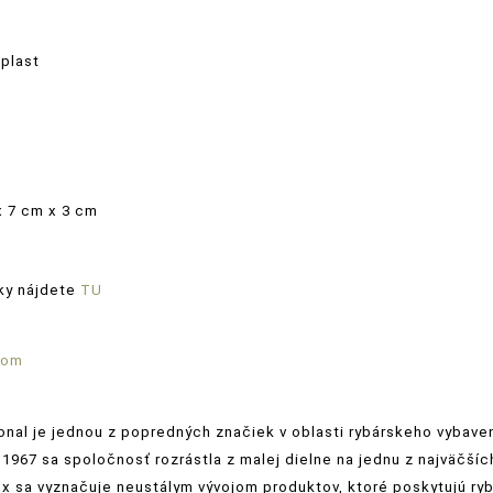
 plast
x 7 cm x 3 cm
ky nájdete
TU
com
ional je jednou z popredných značiek v oblasti rybárskeho vybaven
u 1967 sa spoločnosť rozrástla z malej dielne na jednu z najväčší
ox sa vyznačuje neustálym vývojom produktov, ktoré poskytujú ry