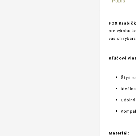
Popis
FOX Krabičk
pre výrobu k
vašich rybár
Kľúčové vla
Štyri r
Ideáln
Odolný 
Kompak
Materiál: