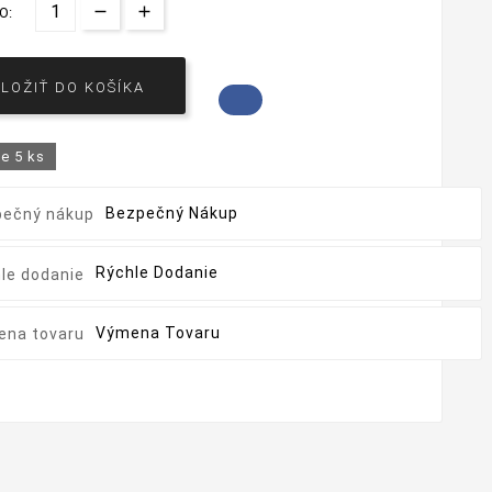
O:
VLOŽIŤ DO KOŠÍKA
de
5 ks
Bezpečný Nákup
Rýchle Dodanie
Výmena Tovaru