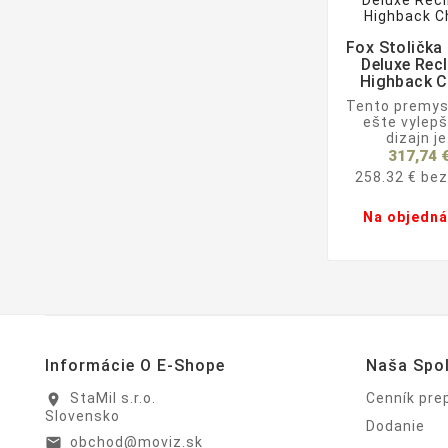
Fox Stolička

Deluxe Recl
Highback C
Tento premys
ešte vylep
dizajn je
317,74 
258.32 € be
Na objedn
Informácie O E-Shope
Naša Spo
StaMil s.r.o.
Cenník pre
location_on
Slovensko
Dodanie
obchod@moviz.sk
email