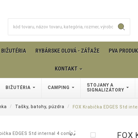
BIŽUTÉRIA
RYBÁRSKE OLOVÁ - ZÁŤAŽE
PVA PRODU
KONTAKT
STOJANY A
BIŽUTÉRIA
CAMPING
SIGNALIZÁTORY
nka
Tašky, batohy, púzdra
FOX Krabička EDGES Std inte

FOX 