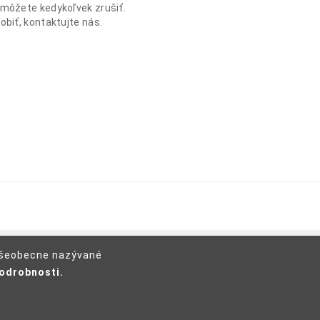
 môžete kedykoľvek zrušiť.
obiť, kontaktujte nás.
 všeobecne nazývané
podrobnosti.