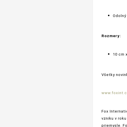
Odolný
Rozmery:
10 cm 
Všetky novin
www.foxint.
Fox Internat
vzniku v rok
priemysle. F