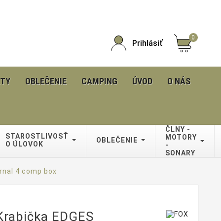
0
Prihlásiť
KTY
OBLEČENIE
CAMPING
ÚVOD
O NÁS
ČLNY -
STAROSTLIVOSŤ
MOTORY
OBLEČENIE
O ÚLOVOK
-
SONARY
rnal 4 comp box
Krabička EDGES