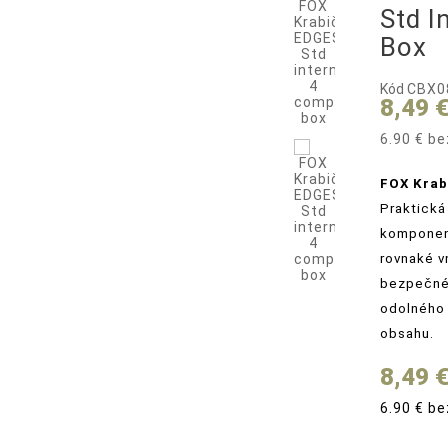
Std I
Box
Kód
CBX0
8,49 
6.90 € b
FOX Krab
Praktická
komponent
rovnaké v
bezpečné 
odolného 
obsahu.
8,49 
6.90 € b