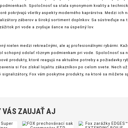
podmienkach. Spoločnosť sa stala synonymom kvality a technických
toré pokrývajú všetky aspekty moderného kaprárstva. Medzi ich naj
nalizátory záberov a široký sortiment doplnkov. Sa sústreďuje na to
zážitok pri vode a zvyšuje šance na úspešný lov.
ený nielen medzi rekreačnými, ale aj profesionálnymi rybármi. Ka
 bol schopný odolať rôznym podmienkam pri vode. Spoločnosť sa n
nové produkty, ktoré reagujú na aktuálne potreby a požiadavky ry
bavenia si Fox získal lojalitu zákazníkov po celom svete. Nech u
é signalizátory, Fox vám poskytne produkty, na ktoré sa môžete sp
 VÁS ZAUJAŤ AJ