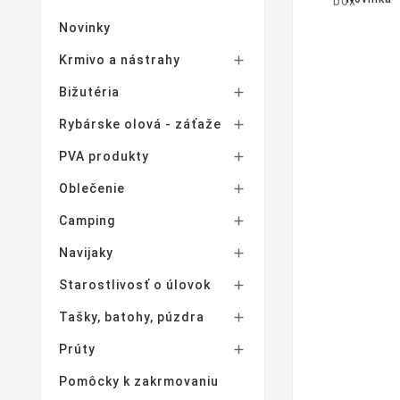
Novinky
Krmivo a nástrahy

Bižutéria

Rybárske olová - záťaže

PVA produkty

Oblečenie

Camping

Navijaky

Starostlivosť o úlovok

Tašky, batohy, púzdra

Prúty

Pomôcky k zakrmovaniu