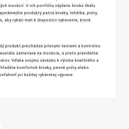
 inovácií. V ich portfóliu nájdete širokú škálu
známejšie produkty patria bivaky, lehátka, prúty,
, aby rybári mali k dispozícii vybavenie, ktoré
ždý produkt prechádza prísnymi testami a kontrolou
eustále zameriava na inovácie, a preto pravidelne
bárov. Vďaka svojmu záväzku k výrobe kvalitného a
ž hľadáte komfortné bivaky, pevné prúty alebo
oľahnúť pri každej rybárskej výprave.