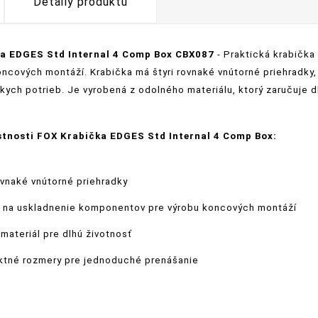
Detaily produktu
a EDGES Std Internal 4 Comp Box CBX087
- Praktická krabička
oncových montáží. Krabička má štyri rovnaké vnútorné priehradk
skych potrieb. Je vyrobená z odolného materiálu, ktorý zaručuje 
stnosti FOX Krabička EDGES Std Internal 4 Comp Box:
ovnaké vnútorné priehradky
a na uskladnenie komponentov pre výrobu koncových montáží
materiál pre dlhú životnosť
tné rozmery pre jednoduché prenášanie