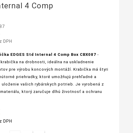
nternal 4 Comp
87
€
ez DPH
ička EDGES Std Internal 4 Comp Box CBX087
-
 krabička na drobnosti, ideálna na uskladnenie
ov pre výrobu koncových montáží. Krabička má štyri
nútorné priehradky, ktoré umožňujú prehľadné a
uloženie vašich rybárskych potrieb. Je vyrobená z
materiálu, ktorý zaručuje dlhú životnosť a ochranu
€
ez DPH