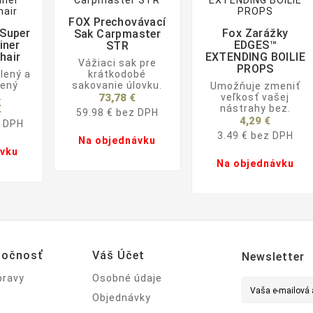
FOX Prechovávací


 Super
Fox Zarážky
Sak Carpmaster



iner
EDGES™
STR
hair
EXTENDING BOILIE
Vážiaci sak pre
PROPS
lený a
krátkodobé
šený
sakovanie úlovku.
Umožňuje zmeniť
.
73,78 €
veľkosť vašej
€
nástrahy bez.
59.98 € bez DPH
4,29 €
z DPH
3.49 € bez DPH
Na objednávku
ávku
Na objednávku
ločnosť
Váš Účet
Newsletter
pravy
Osobné údaje
Objednávky