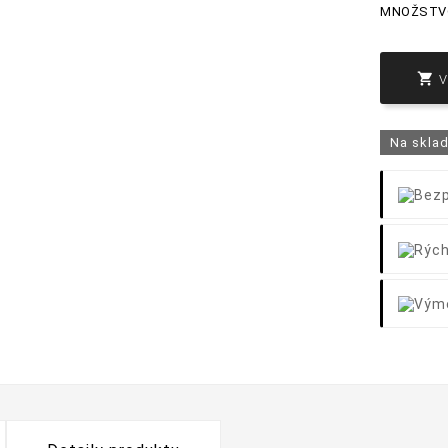
MNOŽSTV

Na skla