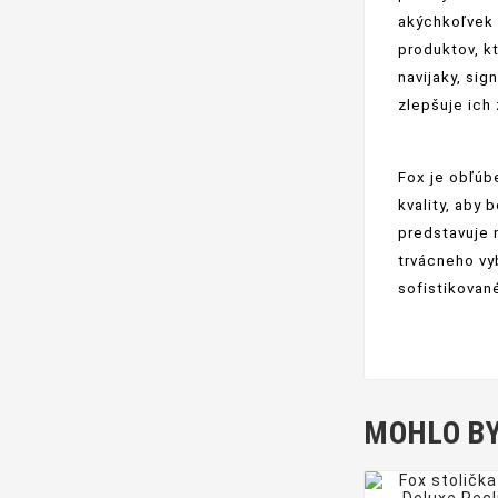
akýchkoľvek 
produktov, k
navijaky, sig
zlepšuje ich 
Fox je obľúb
kvality, aby
predstavuje 
trvácneho vy
sofistikovan
MOHLO BY