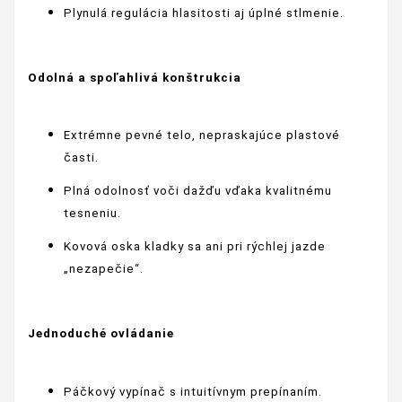
Plynulá regulácia hlasitosti aj úplné stlmenie.
Odolná a spoľahlivá konštrukcia
Extrémne pevné telo, nepraskajúce plastové
časti.
Plná odolnosť voči dažďu vďaka kvalitnému
tesneniu.
Kovová oska kladky sa ani pri rýchlej jazde
„nezapečie“.
Jednoduché ovládanie
Páčkový vypínač s intuitívnym prepínaním.