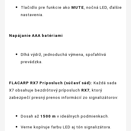
Tlačidlo pre funkcie ako
MUTE
, nočná LED, ďalšie
nastavenia.
Napájanie AAA batériami
Dlhá výdrž, jednoduchá výmena, spoľahlivá
prevádzka.
FLACARP RX7 Príposluch (súčasť sád):
Každá sada
X7 obsahuje bezdrôtový príposluch
RX7
, ktorý
zabezpečí presný prenos informácií zo signalizátorov:
Dosah až
1500 m
v ideálnych podmienkach.
Verne kopíruje farbu LED aj tón signalizátora.