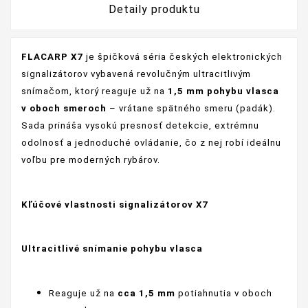
Detaily produktu
FLACARP X7
je špičková séria českých elektronických
signalizátorov vybavená revolučným ultracitlivým
snímačom, ktorý reaguje už na
1,5 mm pohybu vlasca
v oboch smeroch
– vrátane spätného smeru (padák).
Sada prináša vysokú presnosť detekcie, extrémnu
odolnosť a jednoduché ovládanie, čo z nej robí ideálnu
voľbu pre moderných rybárov.
Kľúčové vlastnosti signalizátorov X7
Ultracitlivé snímanie pohybu vlasca
Reaguje už na
cca 1,5 mm
potiahnutia v oboch