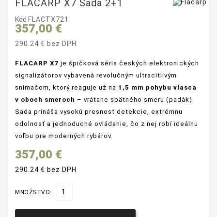
FLACARP X7 Sada 2+1
Kód
FLACTX721
357,00 €
290.24 € bez DPH
FLACARP X7
je špičková séria českých elektronických
signalizátorov vybavená revolučným ultracitlivým
snímačom, ktorý reaguje už na
1,5 mm pohybu vlasca
v oboch smeroch
– vrátane spätného smeru (padák).
Sada prináša vysokú presnosť detekcie, extrémnu
odolnosť a jednoduché ovládanie, čo z nej robí ideálnu
voľbu pre moderných rybárov.
357,00 €
290.24 € bez DPH
MNOŽSTVO: