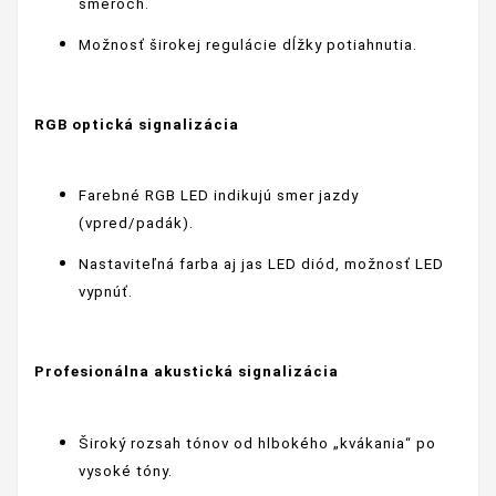
smeroch.
Možnosť širokej regulácie dĺžky potiahnutia.
RGB optická signalizácia
Farebné RGB LED indikujú smer jazdy
(vpred/padák).
Nastaviteľná farba aj jas LED diód, možnosť LED
vypnúť.
Profesionálna akustická signalizácia
Široký rozsah tónov od hlbokého „kvákania“ po
vysoké tóny.