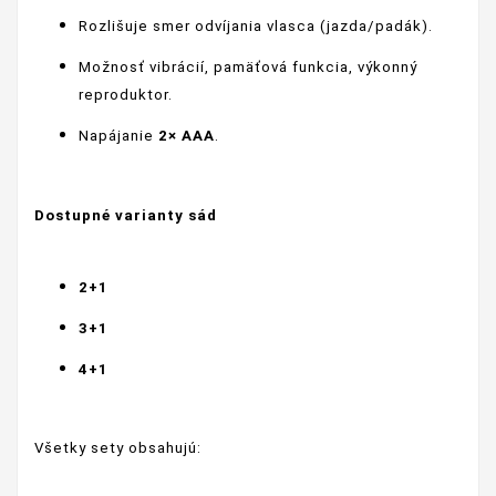
Rozlišuje smer odvíjania vlasca (jazda/padák).
Možnosť vibrácií, pamäťová funkcia, výkonný
reproduktor.
Napájanie
2× AAA
.
Dostupné varianty sád
2+1
3+1
4+1
Všetky sety obsahujú: