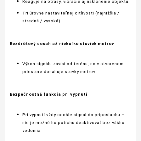
Reaguje na otrasy, vibrácie aj naklonenie objektu.
Tri úrovne nastaviteľnej citlivosti (najnižšia /
stredná / vysoká).
Bezdrôtový dosah až niekoľko stoviek metrov
Výkon signálu závisí od terénu, no v otvorenom
priestore dosahuje stovky metrov.
Bezpečnostná funkcia pri vypnutí
Pri vypnutí vždy odošle signál do príposluchu –
nie je možné ho potichu deaktivovať bez vášho
vedomia.