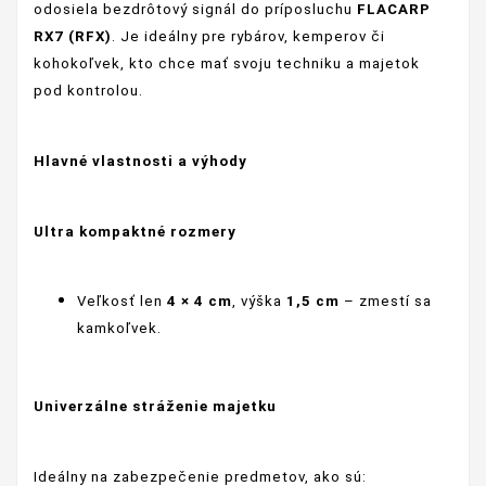
odosiela bezdrôtový signál do príposluchu
FLACARP
RX7 (RFX)
. Je ideálny pre rybárov, kemperov či
kohokoľvek, kto chce mať svoju techniku a majetok
pod kontrolou.
Hlavné vlastnosti a výhody
Ultra kompaktné rozmery
Veľkosť len
4 × 4 cm
, výška
1,5 cm
– zmestí sa
kamkoľvek.
Univerzálne stráženie majetku
Ideálny na zabezpečenie predmetov, ako sú: