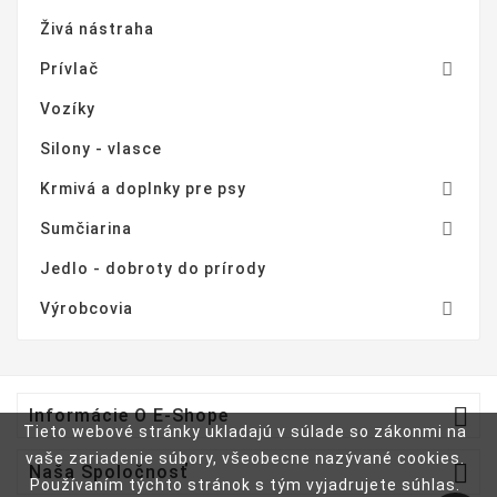
Živá nástraha

Prívlač
Vozíky
Silony - vlasce

Krmivá a doplnky pre psy

Sumčiarina
Jedlo - dobroty do prírody

Výrobcovia

Informácie O E-Shope
Tieto webové stránky ukladajú v súlade so zákonmi na
vaše zariadenie súbory, všeobecne nazývané cookies.

Naša Spoločnosť
Používaním týchto stránok s tým vyjadrujete súhlas.