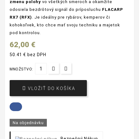
zmenu polohy
vo všetkých smeroch a okamžite
odosiela bezdrôtový signál do príposluchu
FLACARP
RX7 (RFX)
. Je ideálny pre rybárov, kemperov či
kohokoľvek, kto chce mať svoju techniku a majetok
pod kontrolou.
62,00 €
50.41 € bez DPH
MNOŽSTVO:

VLOŽIŤ DO KOŠÍKA
Na objednávku
Bezpečný Nákup