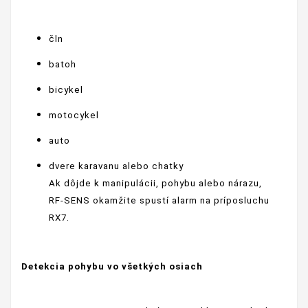
čln
batoh
bicykel
motocykel
auto
dvere karavanu alebo chatky
Ak dôjde k manipulácii, pohybu alebo nárazu,
RF‑SENS okamžite spustí alarm na príposluchu
RX7.
Detekcia pohybu vo všetkých osiach