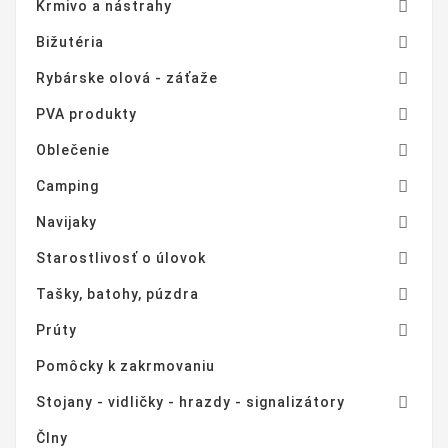

Krmivo a nástrahy

Bižutéria

Rybárske olová - záťaže

PVA produkty

Oblečenie

Camping

Navijaky

Starostlivosť o úlovok

Tašky, batohy, púzdra

Prúty
Pomôcky k zakrmovaniu

Stojany - vidličky - hrazdy - signalizátory
Člny