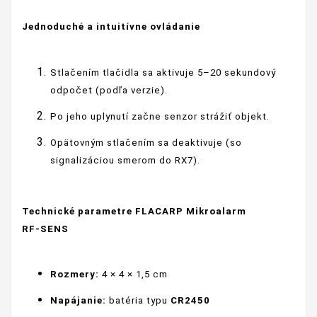
Jednoduché a intuitívne ovládanie
Stlačením tlačidla sa aktivuje 5–20 sekundový
odpočet (podľa verzie).
Po jeho uplynutí začne senzor strážiť objekt.
Opätovným stlačením sa deaktivuje (so
signalizáciou smerom do RX7).
Technické parametre FLACARP Mikroalarm
RF‑SENS
Rozmery:
4 × 4 × 1,5 cm
Napájanie:
batéria typu
CR2450