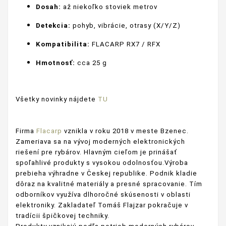
Dosah:
až niekoľko stoviek metrov
Detekcia:
pohyb, vibrácie, otrasy (X/Y/Z)
Kompatibilita:
FLACARP RX7 / RFX
Hmotnosť:
cca 25 g
Všetky novinky nájdete
TU
Firma
Flacarp
vznikla v roku 2018 v meste Bzenec.
Zameriava sa na vývoj moderných elektronických
riešení pre rybárov. Hlavným cieľom je prinášať
spoľahlivé produkty s vysokou odolnosťou.Výroba
prebieha výhradne v Českej republike. Podnik kladie
dôraz na kvalitné materiály a presné spracovanie. Tím
odborníkov využíva dlhoročné skúsenosti v oblasti
elektroniky. Zakladateľ Tomáš Flajzar pokračuje v
tradícii špičkovej techniky.