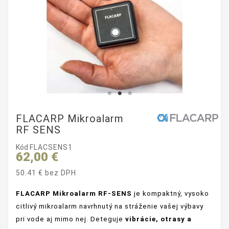
FLACARP Mikroalarm
RF SENS
Kód
FLACSENS1
62,00 €
50.41 € bez DPH
FLACARP Mikroalarm RF‑SENS
je kompaktný, vysoko
citlivý mikroalarm navrhnutý na stráženie vašej výbavy
pri vode aj mimo nej. Deteguje
vibrácie, otrasy a