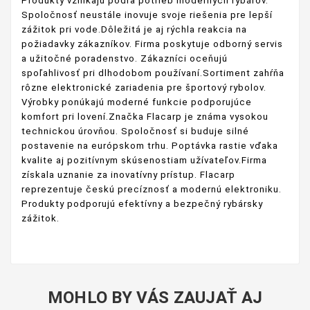
Produkty vznikajú podľa potrieb moderných rybárov.
Spoločnosť neustále inovuje svoje riešenia pre lepší
zážitok pri vode.Dôležitá je aj rýchla reakcia na
požiadavky zákazníkov. Firma poskytuje odborný servis
a užitočné poradenstvo. Zákazníci oceňujú
spoľahlivosť pri dlhodobom používaní.Sortiment zahŕňa
rôzne elektronické zariadenia pre športový rybolov.
Výrobky ponúkajú moderné funkcie podporujúce
komfort pri lovení.Značka Flacarp je známa vysokou
technickou úrovňou. Spoločnosť si buduje silné
postavenie na európskom trhu. Poptávka rastie vďaka
kvalite aj pozitívnym skúsenostiam užívateľov.Firma
získala uznanie za inovatívny prístup. Flacarp
reprezentuje českú precíznosť a modernú elektroniku.
Produkty podporujú efektívny a bezpečný rybársky
zážitok.
MOHLO BY VÁS ZAUJAŤ AJ