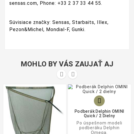
sensas.com,
Phone: +33 2 37 33 44 55.
Súvisiace značky: Sensas, Starbaits, Illex,
Pezon&Michel, Mondial-F, Gunki.
MOHLO BY VÁS ZAUJAŤ AJ



Podberák Delphin OMINI
Quick / 2 Dielny
Po úspešnom modeli
podberáku Delphin
Omega.