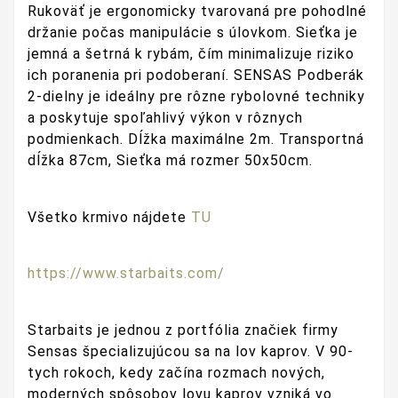
Rukoväť je ergonomicky tvarovaná pre pohodlné
držanie počas manipulácie s úlovkom. Sieťka je
jemná a šetrná k rybám, čím minimalizuje riziko
ich poranenia pri podoberaní. SENSAS Podberák
2-dielny je ideálny pre rôzne rybolovné techniky
a poskytuje spoľahlivý výkon v rôznych
podmienkach. Dĺžka maximálne 2m. Transportná
dĺžka 87cm, Sieťka má rozmer 50x50cm.
Všetko krmivo nájdete
TU
https://www.starbaits.com/
Starbaits je jednou z portfólia značiek firmy
Sensas špecializujúcou sa na lov kaprov. V 90-
tych rokoch, kedy začína rozmach nových,
moderných spôsobov lovu kaprov vzniká vo