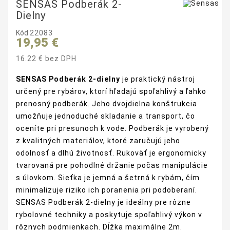
SENSAS Podberák 2-
Dielny
Kód
22083
19,95 €
16.22 € bez DPH
SENSAS Podberák 2-dielny
je praktický nástroj
určený pre rybárov, ktorí hľadajú spoľahlivý a ľahko
prenosný podberák. Jeho dvojdielna konštrukcia
umožňuje jednoduché skladanie a transport, čo
oceníte pri presunoch k vode. Podberák je vyrobený
z kvalitných materiálov, ktoré zaručujú jeho
odolnosť a dlhú životnosť. Rukoväť je ergonomicky
tvarovaná pre pohodlné držanie počas manipulácie
s úlovkom. Sieťka je jemná a šetrná k rybám, čím
minimalizuje riziko ich poranenia pri podoberaní.
SENSAS Podberák 2-dielny je ideálny pre rôzne
rybolovné techniky a poskytuje spoľahlivý výkon v
rôznych podmienkach. Dĺžka maximálne 2m.