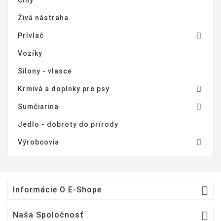
Člny
Živá nástraha

Prívlač
Vozíky
Silony - vlasce

Krmivá a doplnky pre psy

Sumčiarina
Jedlo - dobroty do prírody

Výrobcovia

Informácie O E-Shope

Naša Spoločnosť