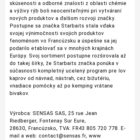
skúsenosti a odborné znalosti z oblasti chémie
a výživy rýb boli neoceniteľnými pri vytváraní
nových produktov a ďalšom rozvoji značky.
Postupne sa značka Starbaits stala vďaka
svojej výnimočnosti svojich produktov
fenoménom vo Francúzsku a úspešne sa jej
podarilo etablovať sa v mnohých krajinách
Európy. Svoj sortiment postupne rozširovala až
do takej šírky, že Starbaits značka ponúka v
súčasnosti kompletný ucelený program pre lov
kaprov od návnad, nástrah, cez bižutériu,
vnadiace pomôcky až po kemping vrátane
bivakov.
Výrobca:
SENSAS SAS,
25 rue Jean
Riedberger,
Fontenay Sur Eure,
28630,
Francúzsko,
TVA: FR43 805 720 778.
E-
mail a web: contact@sensas.fr, www.