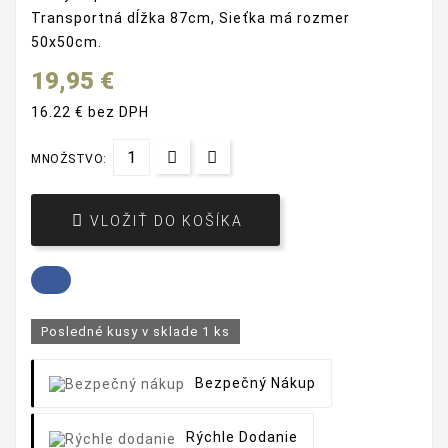
Transportná dĺžka 87cm, Sieťka má rozmer
50x50cm.
19,95 €
16.22 € bez DPH
MNOŽSTVO:

VLOŽIŤ DO KOŠÍKA
Posledné kusy v sklade
1 ks
Bezpečný Nákup
Rýchle Dodanie