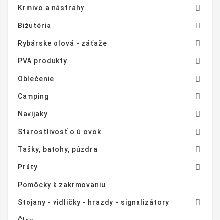

Krmivo a nástrahy

Bižutéria

Rybárske olová - záťaže

PVA produkty

Oblečenie

Camping

Navijaky

Starostlivosť o úlovok

Tašky, batohy, púzdra

Prúty
Pomôcky k zakrmovaniu

Stojany - vidličky - hrazdy - signalizátory