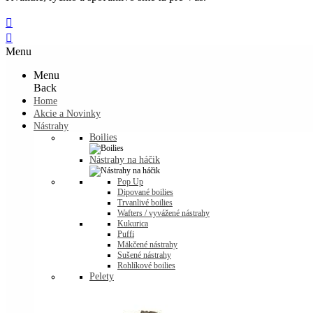


Menu
Menu
Back
Home
Akcie a Novinky
Nástrahy
Boilies
Nástrahy na háčik
Pop Up
Dipované boilies
Trvanlivé boilies
Wafters / vyvážené nástrahy
Kukurica
Puffi
Mäkčené nástrahy
Sušené nástrahy
Rohlíkové boilies
Pelety