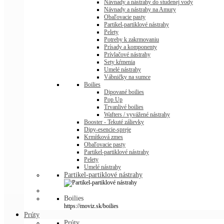
Návnady a nástrahy do studenej vody
Návnady a nástrahy na Amury
Obaľovacie pasty
Partikel-partiklové nástrahy
Pelety
Potreby k zakrmovaniu
Prísady a komponenty
Prívlačové nástrahy
Sety kŕmenia
Umelé nástrahy
Vábničky na sumce
Boilies
Dipované boilies
Pop Up
Trvanlivé boilies
Wafters / vyvážené nástrahy
Booster - Tekuté zálievky
Dipy-esencie-spreje
Krmítková zmes
Obaľovacie pasty
Partikel-partiklové nástrahy
Pelety
Umelé nástrahy
Partikel-partiklové nástrahy
Boilies
https://moviz.sk/boilies
Prúty
Prúty