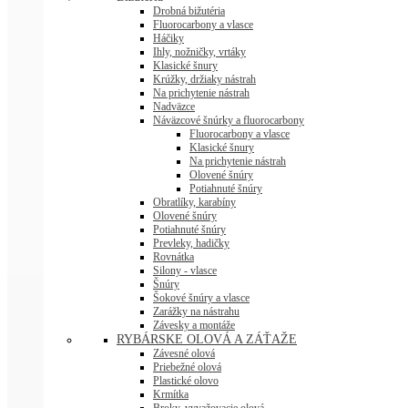
Drobná bižutéria
Fluorocarbony a vlasce
Háčiky
Ihly, nožničky, vrtáky
Klasické šnury
Krúžky, držiaky nástrah
Na prichytenie nástrah
Nadväzce
Náväzcové šnúrky a fluorocarbony
Fluorocarbony a vlasce
Klasické šnury
Na prichytenie nástrah
Olovené šnúry
Potiahnuté šnúry
Obratlíky, karabíny
Olovené šnúry
Potiahnuté šnúry
Prevleky, hadičky
Rovnátka
Silony - vlasce
Šnúry
Šokové šnúry a vlasce
Zarážky na nástrahu
Závesky a montáže
RYBÁRSKE OLOVÁ A ZÁŤAŽE
Závesné olová
Priebežné olová
Plastické olovo
Krmítka
Broky, vyvažovacie olová