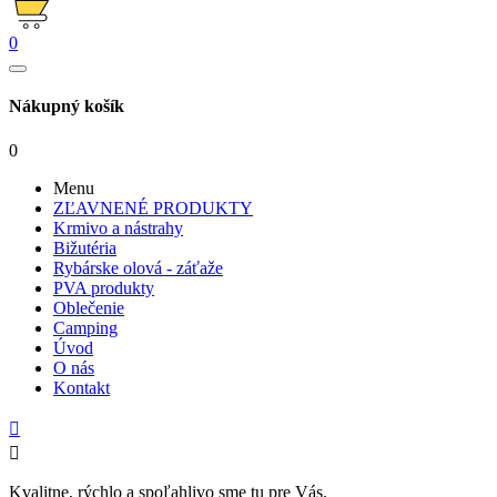
0
Nákupný košík
0
Menu
ZĽAVNENÉ PRODUKTY
Krmivo a nástrahy
Bižutéria
Rybárske olová - záťaže
PVA produkty
Oblečenie
Camping
Úvod
O nás
Kontakt


Kvalitne, rýchlo a spoľahlivo sme tu pre Vás.