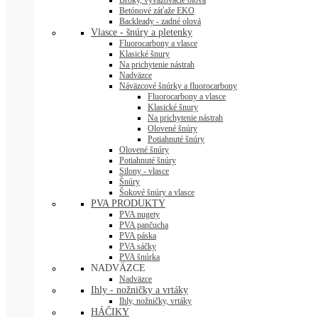
Betónové záťaže EKO
Backleady - zadné olová
Vlasce - šnúry a pletenky
Fluorocarbony a vlasce
Klasické šnury
Na prichytenie nástrah
Nadväzce
Náväzcové šnúrky a fluorocarbony
Fluorocarbony a vlasce
Klasické šnury
Na prichytenie nástrah
Olovené šnúry
Potiahnuté šnúry
Olovené šnúry
Potiahnuté šnúry
Silony - vlasce
Šnúry
Šokové šnúry a vlasce
PVA PRODUKTY
PVA nugety
PVA pančucha
PVA páska
PVA sáčky
PVA šnúrka
NADVÄZCE
Nadväzce
Ihly - nožničky a vrtáky
Ihly, nožničky, vrtáky
HÁČIKY