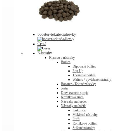
booster-tekuté-zálievky
Cestá
Nástrahy
Krmivo a nástrahy
Boilies
Dipované boilies
Pop Up
Trvanlivé boilies
Wafters / vyvážené nástrahy
Booster - Tekuté zálievky
cestá
Dipy-esencie-spreje
Krmítková zmes
Nástrahy na feeder
Nástrahy na háčik
Kukurica
Mäkčené nástrahy
Puffi
Rohlíkové boilies
Sušené nástrahy