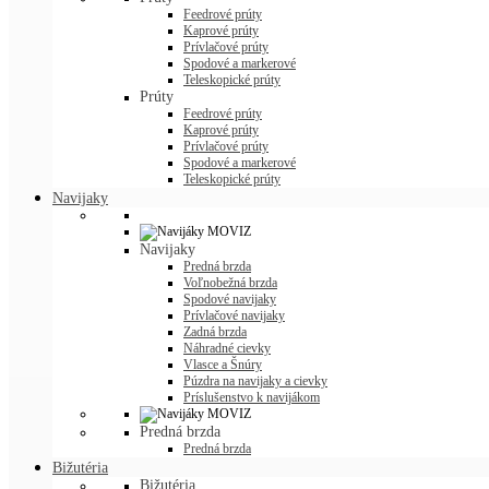
Feedrové prúty
Kaprové prúty
Prívlačové prúty
Spodové a markerové
Teleskopické prúty
Prúty
Feedrové prúty
Kaprové prúty
Prívlačové prúty
Spodové a markerové
Teleskopické prúty
Navijaky
Navijaky
Predná brzda
Voľnobežná brzda
Spodové navijaky
Prívlačové navijaky
Zadná brzda
Náhradné cievky
Vlasce a Šnúry
Púzdra na navijaky a cievky
Príslušenstvo k navijákom
Predná brzda
Predná brzda
Bižutéria
Bižutéria