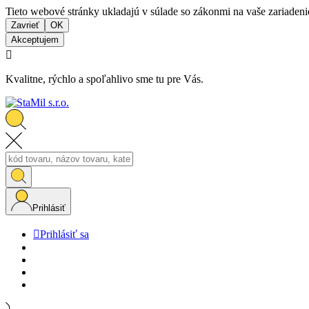
Tieto webové stránky ukladajú v súlade so zákonmi na vaše zariadeni
Zavrieť
OK
Akceptujem

Kvalitne, rýchlo a spoľahlivo sme tu pre Vás.
Prihlásiť

Prihlásiť sa