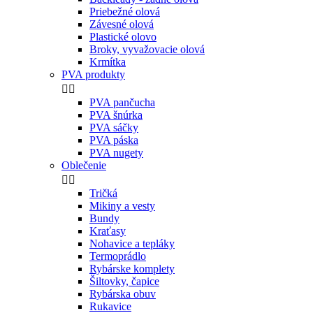
Priebežné olová
Závesné olová
Plastické olovo
Broky, vyvažovacie olová
Krmítka
PVA produkty


PVA pančucha
PVA šnúrka
PVA sáčky
PVA páska
PVA nugety
Oblečenie


Tričká
Mikiny a vesty
Bundy
Kraťasy
Nohavice a tepláky
Termoprádlo
Rybárske komplety
Šiltovky, čapice
Rybárska obuv
Rukavice