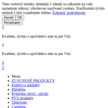
Tieto webové stránky ukladajú v súlade so zákonmi na vaše
zariadenie súbory, všeobecne nazývané cookies. Používaním týchto
stránok s tým vyjadrujete súhlas.
Zobraziť podrobnosti.
Zavrieť
OK
Akceptujem

Kvalitne, rýchlo a spoľahlivo sme tu pre Vás.

Kvalitne, rýchlo a spoľahlivo sme tu pre Vás.


Menu
ZĽAVNENÉ PRODUKTY
Krmivo a nástrahy
Bižutéria
Rybárske olová - záťaže
PVA produkty
Oblečenie
Camping