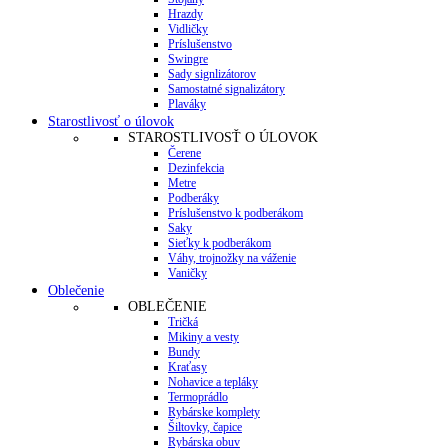
Hrazdy
Vidličky
Príslušenstvo
Swingre
Sady signlizátorov
Samostatné signalizátory
Plaváky
Starostlivosť o úlovok
STAROSTLIVOSŤ O ÚLOVOK
Čerene
Dezinfekcia
Metre
Podberáky
Príslušenstvo k podberákom
Saky
Sieťky k podberákom
Váhy, trojnožky na váženie
Vaničky
Oblečenie
OBLEČENIE
Tričká
Mikiny a vesty
Bundy
Kraťasy
Nohavice a tepláky
Termoprádlo
Rybárske komplety
Šiltovky, čapice
Rybárska obuv