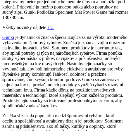
integrovaný meter pre jednoduché meranie úlovku a podložku pod
kolená. Pripevniť ju možno pomocou pútka alebo popruhov na
suchý zips. Gunki Podložka Specimen Mat Power Game má rozmer
130x30 cm.
Všetky novinky nájdete
TU
Gunki
je dynamická značka špecializujúca sa na výrobu moderného
vybavenia pre športový rybolov. Značka je známa svojím dôrazom
na kvalitu, inováciu a štýl. Sortiment produktov je navrhnutý tak,
aby splnil potreby aj tých najnáročnejších rybárov. Firma ponúka
široký výber nástrah, prútov, navijakov a príslušenstva, určených
predovšetkým na lov dravých rýb. Nástrahy tejto značky sú
vyvinuté tak, aby boli mimoriadne efektívne a atraktívne pre ryby.
Rybárske prúty kombinujú ľahkosť, odolnosť a precízne
spracovanie, čím zvyšujú komfort pri love. Gunki sa zameriava
najmä na lov na prívlač, no ich produkty využijú rybári s rôznymi
technikami lovu. Firma kladie dôraz na použitie inovatívnych
materiálov a technológií, ktoré zlepšujú výkon každého produktu.
Produkty tejto značky sú testované profesionálnymi rybármi, aby
splnili očakávania zákazníkov.
Značka si získala popularitu medzi športovými rybármi, ktorí
oceňujú spoľahlivosť a atraktívny dizajn jej produktov. Sortiment
zahŕňa aj príslušenstvo, ako sú tašky, kufríky a doplnky, ktoré