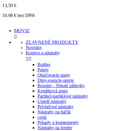
13,50 €
10.98 € bez DPH
MOVIZ

ZĽAVNENÉ PRODUKTY
Novinky
Krmivo a nástrahy


Boilies
Pelety
Obaľovacie pasty
Dipy-esencie-spreje
Booster - Tekuté zálievky
Krmítková zmes
Partikel-partiklové nástrahy
Umelé nástrahy
Prívlačové nástrahy
Nástrahy na háčik
cestá
Prísady a komponenty
Nástrahy na feeder