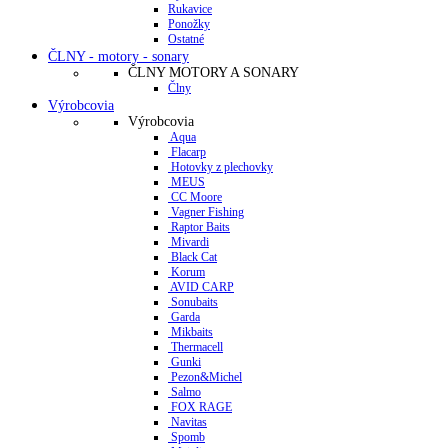
Rukavice
Ponožky
Ostatné
ČLNY - motory - sonary
ČLNY MOTORY A SONARY
Člny
Výrobcovia
Výrobcovia
Aqua
Flacarp
Hotovky z plechovky
MEUS
CC Moore
Vagner Fishing
Raptor Baits
Mivardi
Black Cat
Korum
AVID CARP
Sonubaits
Garda
Mikbaits
Thermacell
Gunki
Pezon&Michel
Salmo
FOX RAGE
Navitas
Spomb