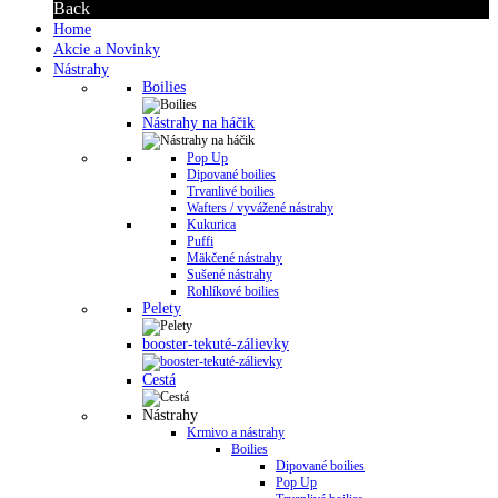
Back
Home
Akcie a Novinky
Nástrahy
Boilies
Nástrahy na háčik
Pop Up
Dipované boilies
Trvanlivé boilies
Wafters / vyvážené nástrahy
Kukurica
Puffi
Mäkčené nástrahy
Sušené nástrahy
Rohlíkové boilies
Pelety
booster-tekuté-zálievky
Cestá
Nástrahy
Krmivo a nástrahy
Boilies
Dipované boilies
Pop Up