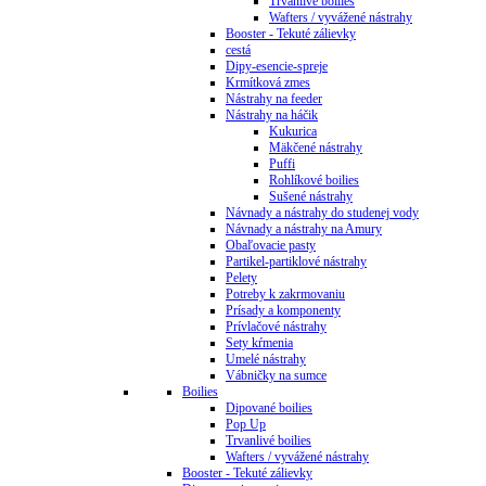
Trvanlivé boilies
Wafters / vyvážené nástrahy
Booster - Tekuté zálievky
cestá
Dipy-esencie-spreje
Krmítková zmes
Nástrahy na feeder
Nástrahy na háčik
Kukurica
Mäkčené nástrahy
Puffi
Rohlíkové boilies
Sušené nástrahy
Návnady a nástrahy do studenej vody
Návnady a nástrahy na Amury
Obaľovacie pasty
Partikel-partiklové nástrahy
Pelety
Potreby k zakrmovaniu
Prísady a komponenty
Prívlačové nástrahy
Sety kŕmenia
Umelé nástrahy
Vábničky na sumce
Boilies
Dipované boilies
Pop Up
Trvanlivé boilies
Wafters / vyvážené nástrahy
Booster - Tekuté zálievky