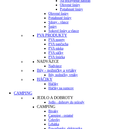
Na prichytenie nástrah
Olovené šnúry
Potiahnuté šnúry
Olovené šnúry
Potiahnuté šnúry
Silony - vlasce
Šnúry
Šokové šnúry a vlasce
PVA PRODUKTY
PVA nugety
PVA pančucha
PVA páska
PVA sáčky
PVA šnúrka
NADVÄZCE
Nadväzce
Ihly - nožničky a vrtáky
Ihly, nožničky, vrtáky
HÁČIKY
Háčiky
Háčiky na sumcov
CAMPING
JEDLO A DOBROTY
Jedlo - dobroty do prírody
CAMPING
Bivaky
Camping - ostatné
Čelovky
Lehátka
Powerbanky, elektronika