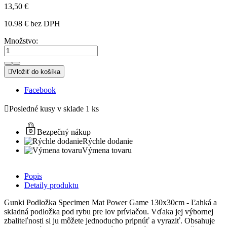
13,50 €
10.98 € bez DPH
Množstvo:

Vložiť do košíka
Facebook

Posledné kusy v sklade
1 ks
Bezpečný nákup
Rýchle dodanie
Výmena tovaru
Popis
Detaily produktu
Gunki Podložka Specimen Mat Power Game 130x30cm - Ľahká a
skladná podložka pod rybu pre lov prívlačou. Vďaka jej výbornej
zbaliteľnosti si ju môžete jednoducho pripnúť a vyraziť. Obsahuje