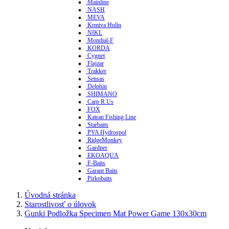
Mainline
NASH
MEVA
Krmiva Hulín
NIKL
Mondial-F
KORDA
Cygnet
Flajzar
Trakker
Sensas
Delphin
SHIMANO
Carp R Us
FOX
Katran Fishing Line
Starbaits
PVA Hydrospol
RidgeMonkey
Gardner
EKOAQUA
F-Baits
Garant Baits
Pirkobaits
Úvodná stránka
Starostlivosť o úlovok
Gunki Podložka Specimen Mat Power Game 130x30cm