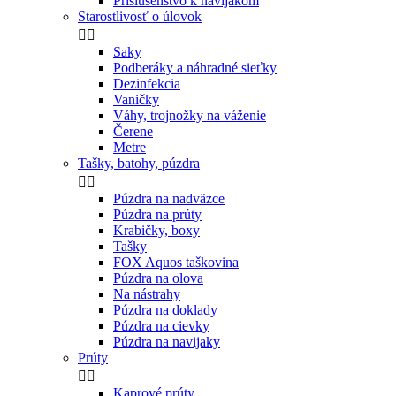
Príslušenstvo k navijákom
Starostlivosť o úlovok


Saky
Podberáky a náhradné sieťky
Dezinfekcia
Vaničky
Váhy, trojnožky na váženie
Čerene
Metre
Tašky, batohy, púzdra


Púzdra na nadväzce
Púzdra na prúty
Krabičky, boxy
Tašky
FOX Aquos taškovina
Púzdra na olova
Na nástrahy
Púzdra na doklady
Púzdra na cievky
Púzdra na navijaky
Prúty


Kaprové prúty