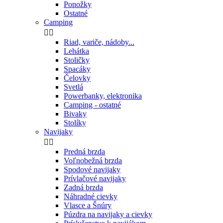
Ponožky
Ostatné
Camping


Riad, variče, nádoby...
Lehátka
Stoličky
Spacáky
Čelovky
Svetlá
Powerbanky, elektronika
Camping - ostatné
Bivaky
Stolíky
Navijaky


Predná brzda
Voľnobežná brzda
Spodové navijaky
Prívlačové navijaky
Zadná brzda
Náhradné cievky
Vlasce a Šnúry
Púzdra na navijaky a cievky