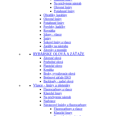
Na prichytenie nástrah
Olovené šnúry
Potiahnuté šnúry
Obratlíky, karabíny
Olovené šnúry
Potiahnuté šnúry
Prevleky, hadičky
Rovnátka
Silony - vlasce
Šnúry
Šokové šnúry a vlasce
Zarážky na nástrahu
Závesky a montáže
RYBÁRSKE OLOVÁ A ZÁŤAŽE
Závesné olová
Priebežné olová
Plastické olovo
Krmítka
Broky, vyvažovacie olová
Betónové záťaže EKO
Backleady - zadné olová
Vlasce - šnúry a pletenky
Fluorocarbony a vlasce
Klasické šnury
Na prichytenie nástrah
Nadväzce
Náväzcové šnúrky a fluorocarbony
Fluorocarbony a vlasce
Klasické šnury