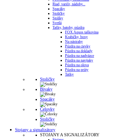
Riad, variče, nádoby...
Spacáky
Stoličky
Stolíky
Svetlá
Tašky, batohy, púzdra
FOX Aquos taškovina
Krabičky, boxy
Na nástrahy
Púzdra na cievky
Púzdra na doklady
Púzdra na nadväzce
Púzdra na navijaky
Púzdra na olova
Púzdra na prúty
Tašky
Stoličky
Bivaky
Spacáky
Čelovky
Stoličky
Stojany a signalizátory
STOJANY A SIGNALIZÁTORY
Stojany