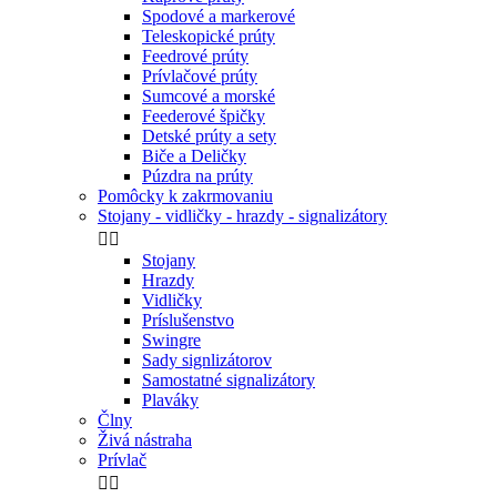
Spodové a markerové
Teleskopické prúty
Feedrové prúty
Prívlačové prúty
Sumcové a morské
Feederové špičky
Detské prúty a sety
Biče a Deličky
Púzdra na prúty
Pomôcky k zakrmovaniu
Stojany - vidličky - hrazdy - signalizátory


Stojany
Hrazdy
Vidličky
Príslušenstvo
Swingre
Sady signlizátorov
Samostatné signalizátory
Plaváky
Člny
Živá nástraha
Prívlač

