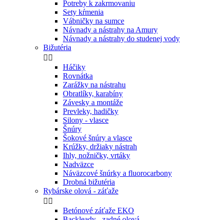
Potreby k zakrmovaniu
Sety kŕmenia
Vábničky na sumce
Návnady a nástrahy na Amury
Návnady a nástrahy do studenej vody
Bižutéria


Háčiky
Rovnátka
Zarážky na nástrahu
Obratlíky, karabíny
Závesky a montáže
Prevleky, hadičky
Silony - vlasce
Šnúry
Šokové šnúry a vlasce
Krúžky, držiaky nástrah
Ihly, nožničky, vrtáky
Nadväzce
Náväzcové šnúrky a fluorocarbony
Drobná bižutéria
Rybárske olová - záťaže


Betónové záťaže EKO
Backleady - zadné olová