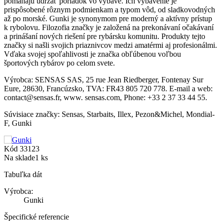
pomáhajú udržať poriadok vo výbave. Ich vybavenie je
prispôsobené rôznym podmienkam a typom vôd, od sladkovodných
až po morské. Gunki je synonymom pre moderný a aktívny prístup
k rybolovu. Filozofia značky je založená na prekonávaní očakávaní
a prinášaní nových riešení pre rybársku komunitu. Produkty tejto
značky si našli svojich priaznivcov medzi amatérmi aj profesionálmi.
Vďaka svojej spoľahlivosti je značka obľúbenou voľbou
športových rybárov po celom svete.
Výrobca:
SENSAS SAS,
25 rue Jean Riedberger,
Fontenay Sur
Eure, 28630,
Francúzsko,
TVA: FR43 805 720 778.
E-mail a web:
contact@sensas.fr, www. sensas.com,
Phone: +33 2 37 33 44 55.
Súvisiace značky: Sensas, Starbaits, Illex, Pezon&Michel, Mondial-
F, Gunki
Kód
33123
Na sklade
1 ks
Tabuľka dát
Výrobca:
Gunki
Špecifické referencie