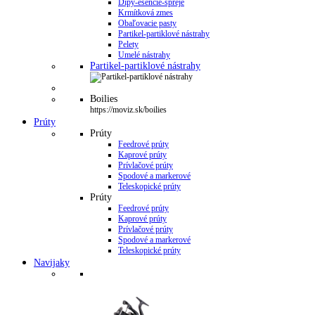
Dipy-esencie-spreje
Krmítková zmes
Obaľovacie pasty
Partikel-partiklové nástrahy
Pelety
Umelé nástrahy
Partikel-partiklové nástrahy
Boilies
https://moviz.sk/boilies
Prúty
Prúty
Feedrové prúty
Kaprové prúty
Prívlačové prúty
Spodové a markerové
Teleskopické prúty
Prúty
Feedrové prúty
Kaprové prúty
Prívlačové prúty
Spodové a markerové
Teleskopické prúty
Navijaky