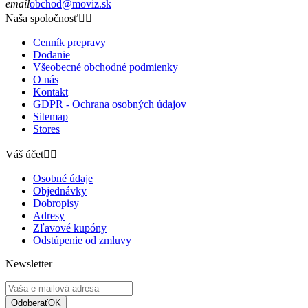
email
obchod@moviz.sk
Naša spoločnosť


Cenník prepravy
Dodanie
Všeobecné obchodné podmienky
O nás
Kontakt
GDPR - Ochrana osobných údajov
Sitemap
Stores
Váš účet


Osobné údaje
Objednávky
Dobropisy
Adresy
Zľavové kupóny
Odstúpenie od zmluvy
Newsletter
Odoberať
OK