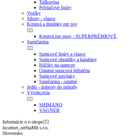
Taškovina
Prívlačové šnúry
Vozíky
Silony - vlasce
Krmivá a doplnky pre psy


Krmivá pre psov - SUPERPRÉMIOVÉ
Sumčiarina


Sumcové šnúry a vlasce
Sumcové obratlíky a karabiny
Háčiky na sumcov
Ostatná sumcová bižutéria
Sumcové navijaky
Sumčarina - ostatné
Jedlo - dobroty do prírody
Výrobcovia


SHIMANO
VAGNER
Informácie o e-shope


location_on
StaMil s.r.o.
Slovensko