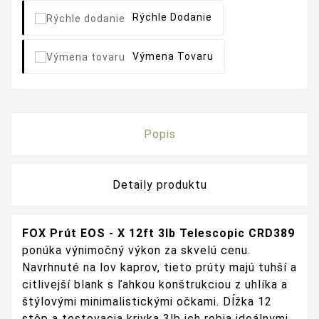
Rýchle Dodanie
Výmena Tovaru
Popis
Detaily produktu
FOX Prút EOS - X 12ft 3lb Telescopic CRD389
ponúka výnimočný výkon za skvelú cenu.
Navrhnuté na lov kaprov, tieto prúty majú tuhší a
citlivejší blank s ľahkou konštrukciou z uhlíka a
štýlovými minimalistickými očkami. Dĺžka 12
stôp a testovacia krivka 3lb ich robia ideálnymi