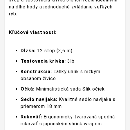
na dlhé hody a jednoduché zvládanie veľkých
rýb.
Kľúčové vlastnosti:
Dĺžka:
12 stôp (3,6 m)
Testovacia krivka:
3lb
Konštrukcia:
Ľahký uhlík s nízkym
obsahom živice
Očká:
Minimalistická sada Slik očiek
Sedlo navijaka:
Kvalitné sedlo navijaka s
priemerom 18 mm
Rukoväť:
Ergonomicky tvarovaná spodná
rukoväť s japonským shrink wrapom