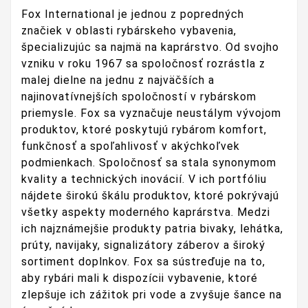
Fox International je jednou z popredných
značiek v oblasti rybárskeho vybavenia,
špecializujúc sa najmä na kaprárstvo. Od svojho
vzniku v roku 1967 sa spoločnosť rozrástla z
malej dielne na jednu z najväčších a
najinovatívnejších spoločností v rybárskom
priemysle. Fox sa vyznačuje neustálym vývojom
produktov, ktoré poskytujú rybárom komfort,
funkčnosť a spoľahlivosť v akýchkoľvek
podmienkach. Spoločnosť sa stala synonymom
kvality a technických inovácií. V ich portfóliu
nájdete širokú škálu produktov, ktoré pokrývajú
všetky aspekty moderného kaprárstva. Medzi
ich najznámejšie produkty patria bivaky, lehátka,
prúty, navijaky, signalizátory záberov a široký
sortiment doplnkov. Fox sa sústreďuje na to,
aby rybári mali k dispozícii vybavenie, ktoré
zlepšuje ich zážitok pri vode a zvyšuje šance na