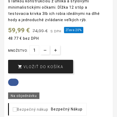
s ľahkou konštrukciou z uhlíka a štýlovými
minimalistickými očkami. Dĺžka 12 stôp a
testovacia krivka 3lb ich robia ideálnymi na dlhé
hody a jednoduché zvládanie veľkých rýb.
59,99 €
Zľava 20%
74,99 €
S DPH
48.77 € bez DPH
MNOŽSTVO:

VLOŽIŤ DO KOŠÍKA
Na objednávku
Bezpečný Nákup