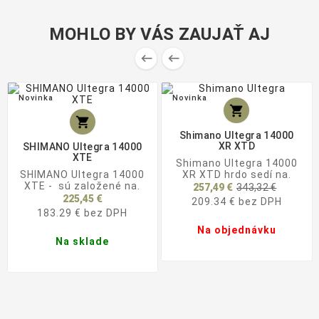
MOHLO BY VÁS ZAUJAŤ AJ


Novinka
Novinka


Shimano Ultegra 14000
XR XTD
SHIMANO Ultegra 14000
XTE
Shimano Ultegra 14000
SHIMANO Ultegra 14000
XR XTD hrdo sedí na.
Základ
XTE - sú založené na.
257,49 €
343,32 €
cena
225,45 €
209.34 € bez DPH
183.29 € bez DPH
Na objednávku
Na sklade