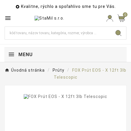
Kvalitne, rýchlo a spoľahlivo sme tu pre Vás.

0

MENU
Úvodná stránka
Prúty
FOX Prút EOS - X 12ft 3lb
Telescopic