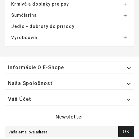
Krmivá a doplnky pre psy

Sumčiarina

Jedlo - dobroty do prírody
Výrobcovia


Informácie O E-Shope

Naša Spoločnosť

Váš Účet
Newsletter
OK