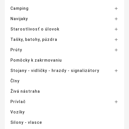
Camping

Navijaky

Starostlivosť o úlovok

Tašky, batohy, púzdra

Prúty

Pomôcky k zakrmovaniu
Stojany - vidličky - hrazdy - signalizátory

Člny
Živá nástraha
Prívlač

Vozíky
Silony - vlasce