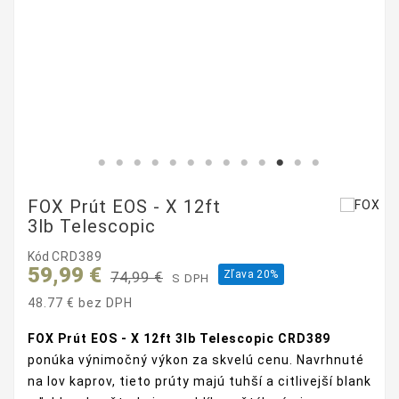
FOX Prút EOS - X 12ft
3lb Telescopic
Kód
CRD389
59,99 €
Zľava 20%
74,99 €
S DPH
48.77 € bez DPH
FOX Prút EOS - X 12ft 3lb Telescopic CRD389
ponúka výnimočný výkon za skvelú cenu. Navrhnuté
na lov kaprov, tieto prúty majú tuhší a citlivejší blank