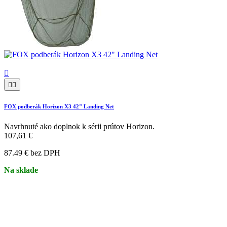



FOX podberák Horizon X3 42" Landing Net
Navrhnuté ako doplnok k sérii prútov Horizon.
107,61 €
87.49 € bez DPH
Na sklade