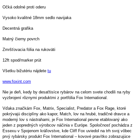
Očká odolné proti oderu
Vysoko kvalitné 18mm sedlo navijaka
Decentná grafika
Matný čierny povrch
Zmršťovacia fólia na rukoväti
12ft spod/marker prút
Všetku bižutériu nájdete
tu
www.foxint.com
Nie je deň, kedy by desaťtisíce rybárov na celom svete chodili na ryby
vyzbrojení rôznymi produktmi z portfólia Fox International.
Vďaka značkám Fox, Matrix, Specialist, Predator a Fox Rage, ktoré
pokrývajú disciplíny ako kapor, Match, lov na hrubé, tradičné dravce a
moderný lov s nástrahami, je Fox International pevne etablovaný ako
jeden z popredných výrobcov náčinia v Európe. Spoločnosť pochádza z
Essexu v Spojenom kráľovstve, kde Cliff Fox uviedol na trh svoj vôbec
prvý rybársky produkt Fox International – kovové pravítko zobrazujúce