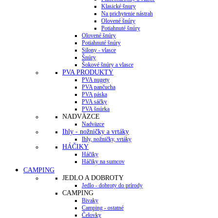
Klasické šnury
Na prichytenie nástrah
Olovené šnúry
Potiahnuté šnúry
Olovené šnúry
Potiahnuté šnúry
Silony - vlasce
Šnúry
Šokové šnúry a vlasce
PVA PRODUKTY
PVA nugety
PVA pančucha
PVA páska
PVA sáčky
PVA šnúrka
NADVÄZCE
Nadväzce
Ihly - nožničky a vrtáky
Ihly, nožničky, vrtáky
HÁČIKY
Háčiky
Háčiky na sumcov
CAMPING
JEDLO A DOBROTY
Jedlo - dobroty do prírody
CAMPING
Bivaky
Camping - ostatné
Čelovky