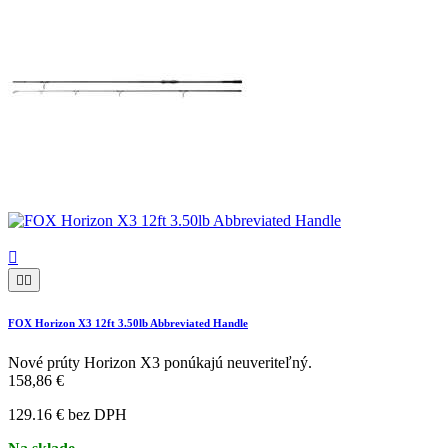



FOX Horizon X3 12ft 3.50lb Abbreviated Handle
Nové prúty Horizon X3 ponúkajú neuveriteľný.
158,86 €
129.16 € bez DPH