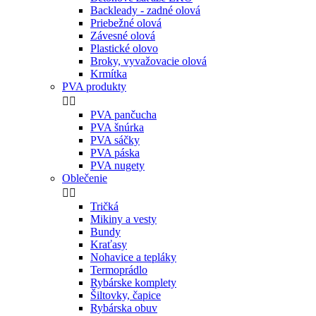
Backleady - zadné olová
Priebežné olová
Závesné olová
Plastické olovo
Broky, vyvažovacie olová
Krmítka
PVA produkty


PVA pančucha
PVA šnúrka
PVA sáčky
PVA páska
PVA nugety
Oblečenie


Tričká
Mikiny a vesty
Bundy
Kraťasy
Nohavice a tepláky
Termoprádlo
Rybárske komplety
Šiltovky, čapice
Rybárska obuv