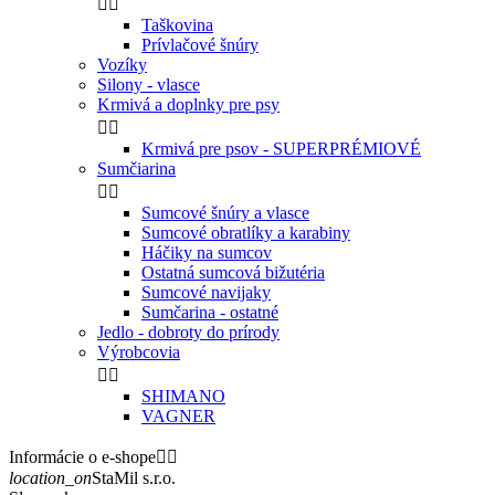


Taškovina
Prívlačové šnúry
Vozíky
Silony - vlasce
Krmivá a doplnky pre psy


Krmivá pre psov - SUPERPRÉMIOVÉ
Sumčiarina


Sumcové šnúry a vlasce
Sumcové obratlíky a karabiny
Háčiky na sumcov
Ostatná sumcová bižutéria
Sumcové navijaky
Sumčarina - ostatné
Jedlo - dobroty do prírody
Výrobcovia


SHIMANO
VAGNER
Informácie o e-shope


location_on
StaMil s.r.o.