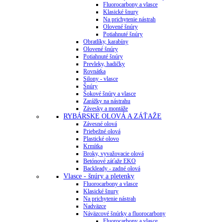
Fluorocarbony a vlasce
Klasické šnury
Na prichytenie nástrah
Olovené šnúry
Potiahnuté šnúry
Obratlíky, karabíny
Olovené šnúry
Potiahnuté šnúry
Prevleky, hadičky
Rovnátka
Silony - vlasce
Šnúry
Šokové šnúry a vlasce
Zarážky na nástrahu
Závesky a montáže
RYBÁRSKE OLOVÁ A ZÁŤAŽE
Závesné olová
Priebežné olová
Plastické olovo
Krmítka
Broky, vyvažovacie olová
Betónové záťaže EKO
Backleady - zadné olová
Vlasce - šnúry a pletenky
Fluorocarbony a vlasce
Klasické šnury
Na prichytenie nástrah
Nadväzce
Náväzcové šnúrky a fluorocarbony
Fluorocarbony a vlasce