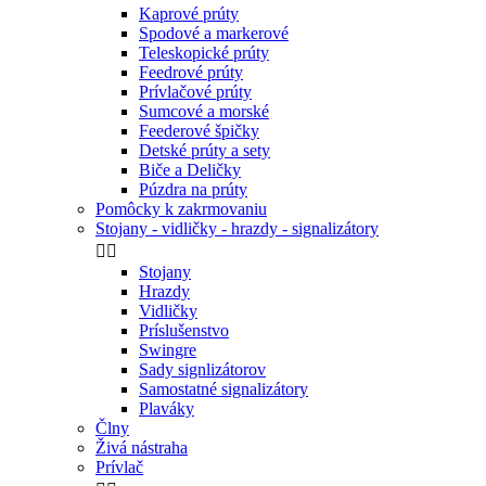
Kaprové prúty
Spodové a markerové
Teleskopické prúty
Feedrové prúty
Prívlačové prúty
Sumcové a morské
Feederové špičky
Detské prúty a sety
Biče a Deličky
Púzdra na prúty
Pomôcky k zakrmovaniu
Stojany - vidličky - hrazdy - signalizátory


Stojany
Hrazdy
Vidličky
Príslušenstvo
Swingre
Sady signlizátorov
Samostatné signalizátory
Plaváky
Člny
Živá nástraha
Prívlač