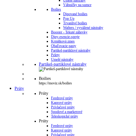
Umelé nástrahy
Vábničky na sumce
Boilies
Dipované boilies
Pop Up
Trvanlivé boilies
Wafters / vyvážené nástrahy
Booster - Tekuté zálievky
Dipy-esencie-spreje
Krmítková zmes
Obaľovacie pasty
Partikel-partiklové nástrahy
Pelety
Umelé nástrahy
Partikel-partiklové nástrahy
Boilies
https://moviz.sk/boilies
Prúty
Prúty
Feedrové prúty
Kaprové prúty
Prívlačové prúty
Spodové a markerové
Teleskopické prúty
Prúty
Feedrové prúty
Kaprové prúty
Prívlačové prúty