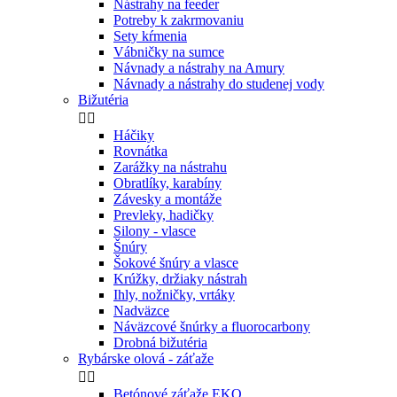
Nástrahy na feeder
Potreby k zakrmovaniu
Sety kŕmenia
Vábničky na sumce
Návnady a nástrahy na Amury
Návnady a nástrahy do studenej vody
Bižutéria


Háčiky
Rovnátka
Zarážky na nástrahu
Obratlíky, karabíny
Závesky a montáže
Prevleky, hadičky
Silony - vlasce
Šnúry
Šokové šnúry a vlasce
Krúžky, držiaky nástrah
Ihly, nožničky, vrtáky
Nadväzce
Náväzcové šnúrky a fluorocarbony
Drobná bižutéria
Rybárske olová - záťaže


Betónové záťaže EKO