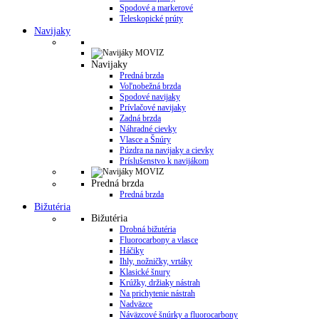
Spodové a markerové
Teleskopické prúty
Navijaky
Navijaky
Predná brzda
Voľnobežná brzda
Spodové navijaky
Prívlačové navijaky
Zadná brzda
Náhradné cievky
Vlasce a Šnúry
Púzdra na navijaky a cievky
Príslušenstvo k navijákom
Predná brzda
Predná brzda
Bižutéria
Bižutéria
Drobná bižutéria
Fluorocarbony a vlasce
Háčiky
Ihly, nožničky, vrtáky
Klasické šnury
Krúžky, držiaky nástrah
Na prichytenie nástrah
Nadväzce
Náväzcové šnúrky a fluorocarbony