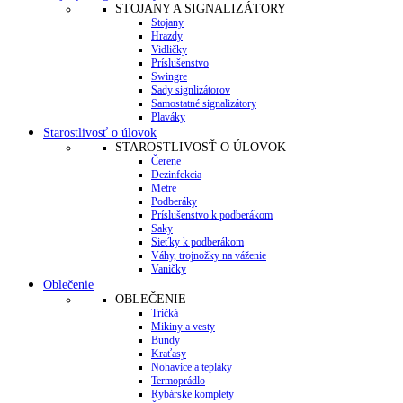
STOJANY A SIGNALIZÁTORY
Stojany
Hrazdy
Vidličky
Príslušenstvo
Swingre
Sady signlizátorov
Samostatné signalizátory
Plaváky
Starostlivosť o úlovok
STAROSTLIVOSŤ O ÚLOVOK
Čerene
Dezinfekcia
Metre
Podberáky
Príslušenstvo k podberákom
Saky
Sieťky k podberákom
Váhy, trojnožky na váženie
Vaničky
Oblečenie
OBLEČENIE
Tričká
Mikiny a vesty
Bundy
Kraťasy
Nohavice a tepláky
Termoprádlo
Rybárske komplety