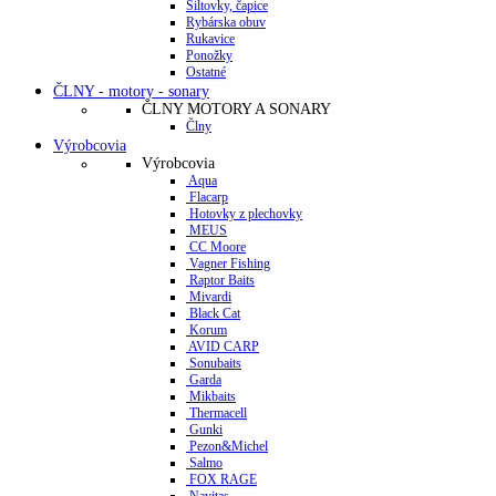
Šiltovky, čapice
Rybárska obuv
Rukavice
Ponožky
Ostatné
ČLNY - motory - sonary
ČLNY MOTORY A SONARY
Člny
Výrobcovia
Výrobcovia
Aqua
Flacarp
Hotovky z plechovky
MEUS
CC Moore
Vagner Fishing
Raptor Baits
Mivardi
Black Cat
Korum
AVID CARP
Sonubaits
Garda
Mikbaits
Thermacell
Gunki
Pezon&Michel
Salmo
FOX RAGE
Navitas