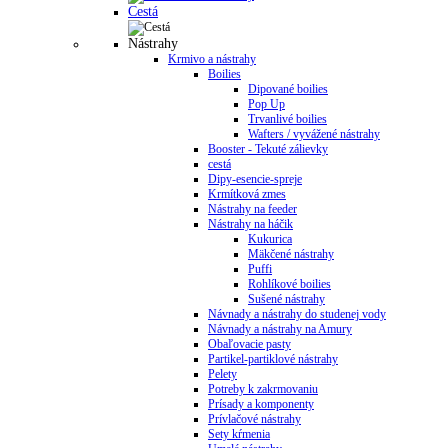
Cestá
Nástrahy
Krmivo a nástrahy
Boilies
Dipované boilies
Pop Up
Trvanlivé boilies
Wafters / vyvážené nástrahy
Booster - Tekuté zálievky
cestá
Dipy-esencie-spreje
Krmítková zmes
Nástrahy na feeder
Nástrahy na háčik
Kukurica
Mäkčené nástrahy
Puffi
Rohlíkové boilies
Sušené nástrahy
Návnady a nástrahy do studenej vody
Návnady a nástrahy na Amury
Obaľovacie pasty
Partikel-partiklové nástrahy
Pelety
Potreby k zakrmovaniu
Prísady a komponenty
Prívlačové nástrahy
Sety kŕmenia