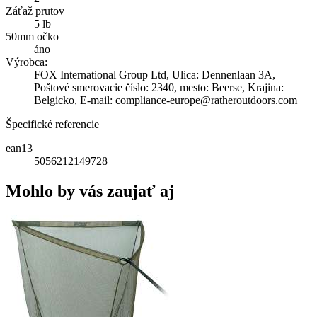
Záťaž prutov
5 lb
50mm očko
áno
Výrobca:
FOX International Group Ltd, Ulica: Dennenlaan 3A,
Poštové smerovacie číslo: 2340, mesto: Beerse, Krajina:
Belgicko, E-mail: compliance-europe@ratheroutdoors.com
Špecifické referencie
ean13
5056212149728
Mohlo by vás zaujať aj