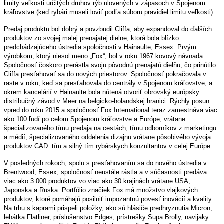
limity veľkosti určitých druhov rýb ulovených v zápasoch v Spojenom
kráľovstve (keď rybári museli loviť podľa súboru pravidiel limitu veľkosti).
Predaj produktu bol dobrý a povzbudil Cliffa, aby expandoval do ďalších
produktov zo svojej malej prenajatej dielne, ktorá bola blízko
predchádzajúceho ústredia spoločnosti v Hainaulte, Essex. Prvým
výrobkom, ktorý niesol meno „Fox“, bol v roku 1967 kovový návnada.
Spoločnosť čoskoro prerástla svoju pôvodnú prenajatú dielňu, čo prinútilo
Cliffa presťahovať sa do nových priestorov. Spoločnosť pokračovala v
raste v roku, keď sa presťahovala do centrály v Spojenom kráľovstve, a
okrem kancelárií v Hainaulte bola nútená otvoriť obrovský európsky
distribučný závod v Meer na belgicko-holandskej hranici. Rýchly posun
vpred do roku 2015 a spoločnosť Fox International teraz zamestnáva viac
ako 100 ľudí po celom Spojenom kráľovstve a Európe, vrátane
špecializovaného tímu predaja na cestách, tímu odborníkov z marketingu
a médií, špecializovaného oddelenia dizajnu vrátane pôsobivého vývoja
produktov CAD. tím a silný tím rybárskych konzultantov v celej Európe.
V posledných rokoch, spolu s presťahovaním sa do nového ústredia v
Brentwood, Essex, spoločnosť neustále rástla a v súčasnosti predáva
viac ako 3 000 produktov vo viac ako 30 krajinách vrátane USA,
Japonska a Ruska. Portfólio značiek Fox má množstvo vlajkových
produktov, ktoré pomáhajú posilniť impozantnú povesť inovácií a kvality.
Na trhu s kaprami prispeli položky, ako sú hlásiče predhryznutia Micron,
lehátka Flatliner, príslušenstvo Edges, prístrešky Supa Brolly, navijaky