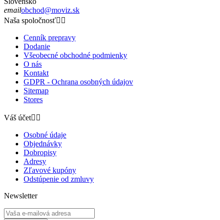
Slovensko
email
obchod@moviz.sk
Naša spoločnosť


Cenník prepravy
Dodanie
Všeobecné obchodné podmienky
O nás
Kontakt
GDPR - Ochrana osobných údajov
Sitemap
Stores
Váš účet


Osobné údaje
Objednávky
Dobropisy
Adresy
Zľavové kupóny
Odstúpenie od zmluvy
Newsletter