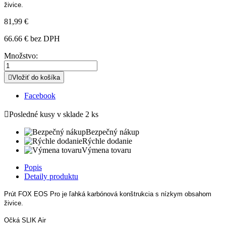
živice.
81,99 €
66.66 € bez DPH
Množstvo:

Vložiť do košíka
Facebook

Posledné kusy v sklade
2 ks
Bezpečný nákup
Rýchle dodanie
Výmena tovaru
Popis
Detaily produktu
Prút FOX EOS Pro je ľahká karbónová konštrukcia s nízkym obsahom
živice.
Očká SLIK Air