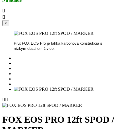
Na sklade


×
Prút FOX EOS Pro je ľahká karbónová konštrukcia s
nízkym obsahom živice.


FOX EOS PRO 12ft SPOD /