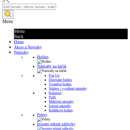
Menu
Menu
Back
Home
Akcie a Novinky
Nástrahy
Boilies
Nástrahy na háčik
Pop Up
Dipované boilies
Trvanlivé boilies
Wafters / vyvážené nástrahy
Kukurica
Puffi
Mäkčené nástrahy
Sušené nástrahy
Rohlíkové boilies
Pelety
booster-tekuté-zálievky