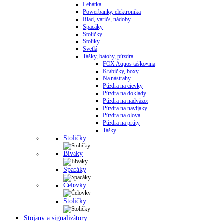
Lehátka
Powerbanky, elektronika
Riad, variče, nádoby...
Spacáky
Stoličky
Stolíky
Svetlá
Tašky, batohy, púzdra
FOX Aquos taškovina
Krabičky, boxy
Na nástrahy
Púzdra na cievky
Púzdra na doklady
Púzdra na nadväzce
Púzdra na navijaky
Púzdra na olova
Púzdra na prúty
Tašky
Stoličky
Bivaky
Spacáky
Čelovky
Stoličky
Stojany a signalizátory