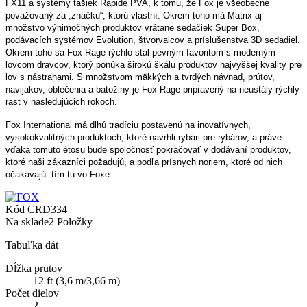
FX11 a systémy tašiek Rapide PVA, k tomu, že Fox je všeobecne
považovaný za „značku“, ktorú vlastní. Okrem toho má Matrix aj
množstvo výnimočných produktov vrátane sedačiek Super Box,
podávacích systémov Evolution, štvorvalcov a príslušenstva 3D sedadiel.
Okrem toho sa Fox Rage rýchlo stal pevným favoritom s moderným
lovcom dravcov, ktorý ponúka širokú škálu produktov najvyššej kvality pre
lov s nástrahami. S množstvom mäkkých a tvrdých návnad, prútov,
navijakov, oblečenia a batožiny je Fox Rage pripravený na neustály rýchly
rast v nasledujúcich rokoch.
Fox International má dlhú tradíciu postavenú na inovatívnych,
vysokokvalitných produktoch, ktoré navrhli rybári pre rybárov, a práve
vďaka tomuto étosu bude spoločnosť pokračovať v dodávaní produktov,
ktoré naši zákazníci požadujú, a podľa prísnych noriem, ktoré od nich
očakávajú. tím tu vo Foxe...
Kód
CRD334
Na sklade
2 Položky
Tabuľka dát
Dĺžka prutov
12 ft (3,6 m/3,66 m)
Počet dielov
2