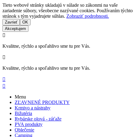
Tieto webové stránky ukladajú v súlade so zákonmi na vaše
zariadenie súbory, všeobecne nazývané cookies. Používaním týchto
stránok s tým vyjadrujete súhlas.
Zobraziť podrobnosti.
Zavrieť
OK
Akceptujem

Kvalitne, rýchlo a spoľahlivo sme tu pre Vás.

Kvalitne, rýchlo a spoľahlivo sme tu pre Vás.


Menu
ZĽAVNENÉ PRODUKTY
Krmivo a nástrahy
Bižutéria
Rybárske olová - záťaže
PVA produkty
Oblečenie
Camping