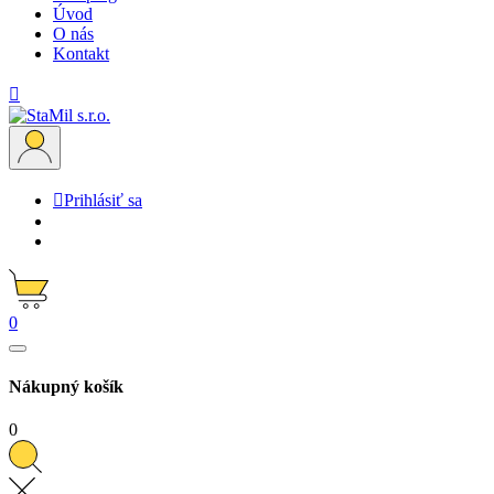
Úvod
O nás
Kontakt


Prihlásiť sa
0
Nákupný košík
0