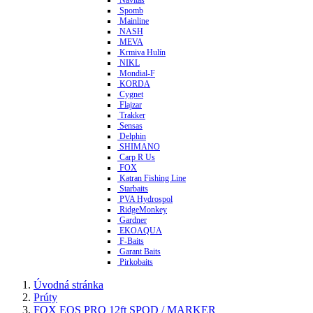
Spomb
Mainline
NASH
MEVA
Krmiva Hulín
NIKL
Mondial-F
KORDA
Cygnet
Flajzar
Trakker
Sensas
Delphin
SHIMANO
Carp R Us
FOX
Katran Fishing Line
Starbaits
PVA Hydrospol
RidgeMonkey
Gardner
EKOAQUA
F-Baits
Garant Baits
Pirkobaits
Úvodná stránka
Prúty
FOX EOS PRO 12ft SPOD / MARKER