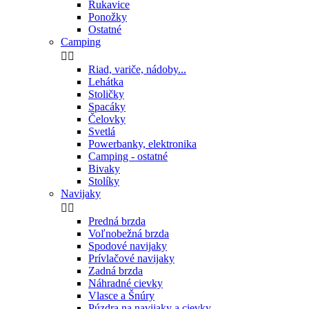
Rukavice
Ponožky
Ostatné
Camping


Riad, variče, nádoby...
Lehátka
Stoličky
Spacáky
Čelovky
Svetlá
Powerbanky, elektronika
Camping - ostatné
Bivaky
Stolíky
Navijaky


Predná brzda
Voľnobežná brzda
Spodové navijaky
Prívlačové navijaky
Zadná brzda
Náhradné cievky
Vlasce a Šnúry
Púzdra na navijaky a cievky