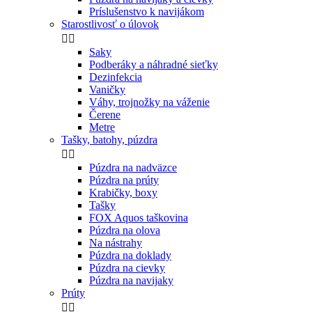
Príslušenstvo k navijákom
Starostlivosť o úlovok


Saky
Podberáky a náhradné sieťky
Dezinfekcia
Vaničky
Váhy, trojnožky na váženie
Čerene
Metre
Tašky, batohy, púzdra


Púzdra na nadväzce
Púzdra na prúty
Krabičky, boxy
Tašky
FOX Aquos taškovina
Púzdra na olova
Na nástrahy
Púzdra na doklady
Púzdra na cievky
Púzdra na navijaky
Prúty

