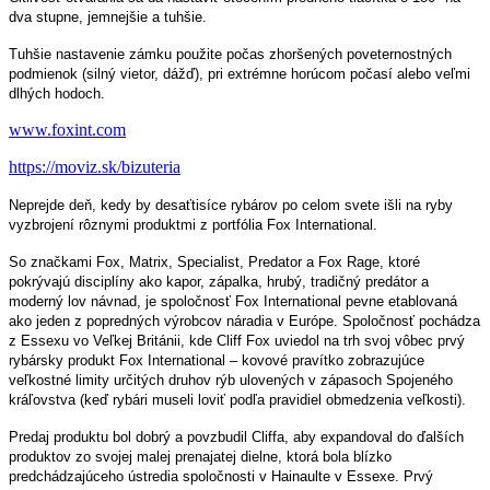
dva stupne, jemnejšie a tuhšie.
Tuhšie nastavenie zámku použite počas zhoršených poveternostných
podmienok (silný vietor, dážď), pri extrémne horúcom počasí alebo veľmi
dlhých hodoch.
www.foxint.com
https://moviz.sk/bizuteria
Neprejde deň, kedy by desaťtisíce rybárov po celom svete išli na ryby
vyzbrojení rôznymi produktmi z portfólia Fox International.
So značkami Fox, Matrix, Specialist, Predator a Fox Rage, ktoré
pokrývajú disciplíny ako kapor, zápalka, hrubý, tradičný predátor a
moderný lov návnad, je spoločnosť Fox International pevne etablovaná
ako jeden z popredných výrobcov náradia v Európe. Spoločnosť pochádza
z Essexu vo Veľkej Británii, kde Cliff Fox uviedol na trh svoj vôbec prvý
rybársky produkt Fox International – kovové pravítko zobrazujúce
veľkostné limity určitých druhov rýb ulovených v zápasoch Spojeného
kráľovstva (keď rybári museli loviť podľa pravidiel obmedzenia veľkosti).
Predaj produktu bol dobrý a povzbudil Cliffa, aby expandoval do ďalších
produktov zo svojej malej prenajatej dielne, ktorá bola blízko
predchádzajúceho ústredia spoločnosti v Hainaulte v Essexe. Prvý