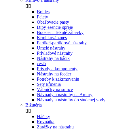
Krmivo a nástrahy


Boilies
Pelety
Obaľovacie pasty
Dipy-esencie-spreje
Booster - Tekuté zálievky
Krmítková zmes
Partikel-partiklové nástrahy
Umelé nástrahy
Prívlačové nástrahy
Nástrahy na háčik
cestá
Prísady a komponenty
Nástrahy na feeder
Potreby k zakrmovaniu
Sety kŕmenia
Vábničky na sumce
Návnady a nástrahy na Amury
Návnady a nástrahy do studenej vody
Bižutéria


Háčiky
Rovnátka
Zarážky na nástrahu