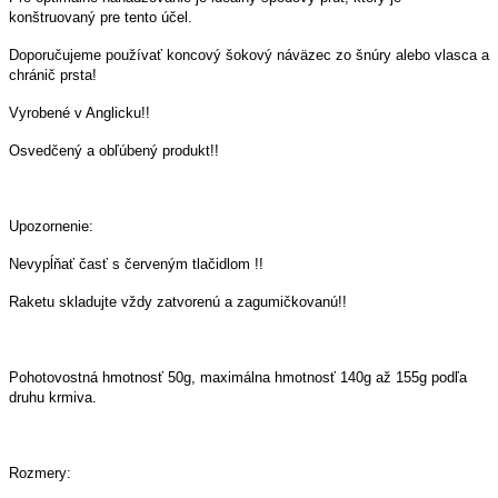
konštruovaný pre tento účel.
Doporučujeme používať koncový šokový náväzec zo šnúry alebo vlasca a
chránič prsta!
Vyrobené v Anglicku!!
Osvedčený a obľúbený produkt!!
Upozornenie:
Nevypĺňať časť s červeným tlačidlom !!
Raketu skladujte vždy zatvorenú a zagumičkovanú!!
Pohotovostná hmotnosť 50g, maximálna hmotnosť 140g až 155g podľa
druhu krmiva.
Rozmery: