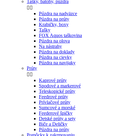
Tašky, batohy, púzdra


Púzdra na nadväzce
Púzdra na prúty
Krabičky, boxy
Tašky
FOX Aquos taškovina
Púzdra na olova
Na nástrahy
Púzdra na doklady
Púzdra na cievky
Púzdra na navijaky
Prúty


Kaprové prúty
Spodové a markerové
Teleskopické prúty
Feedrové prúty
Prívlačové prúty
Sumcové a morské
Feederové špičky
Detské prúty a sety
Biče a Deličky
Púzdra na prúty
Pomôcky k zakrmovaniu