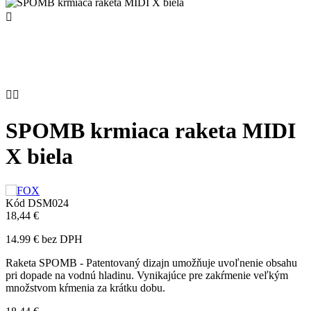



SPOMB krmiaca raketa MIDI
X biela
Kód
DSM024
18,44 €
14.99 € bez DPH
Raketa SPOMB - Patentovaný dizajn umožňuje uvoľnenie obsahu
pri dopade na vodnú hladinu. Vynikajúce pre zakŕmenie veľkým
množstvom kŕmenia za krátku dobu.