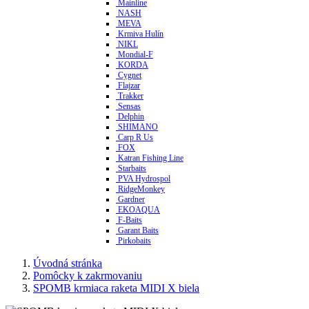
Mainline
NASH
MEVA
Krmiva Hulín
NIKL
Mondial-F
KORDA
Cygnet
Flajzar
Trakker
Sensas
Delphin
SHIMANO
Carp R Us
FOX
Katran Fishing Line
Starbaits
PVA Hydrospol
RidgeMonkey
Gardner
EKOAQUA
F-Baits
Garant Baits
Pirkobaits
Úvodná stránka
Pomôcky k zakrmovaniu
SPOMB krmiaca raketa MIDI X biela