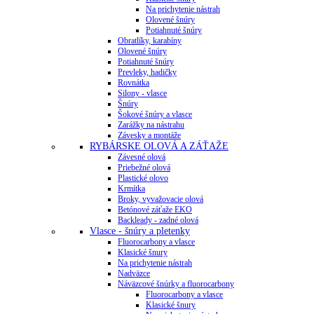
Na prichytenie nástrah
Olovené šnúry
Potiahnuté šnúry
Obratlíky, karabíny
Olovené šnúry
Potiahnuté šnúry
Prevleky, hadičky
Rovnátka
Silony - vlasce
Šnúry
Šokové šnúry a vlasce
Zarážky na nástrahu
Závesky a montáže
RYBÁRSKE OLOVÁ A ZÁŤAŽE
Závesné olová
Priebežné olová
Plastické olovo
Krmítka
Broky, vyvažovacie olová
Betónové záťaže EKO
Backleady - zadné olová
Vlasce - šnúry a pletenky
Fluorocarbony a vlasce
Klasické šnury
Na prichytenie nástrah
Nadväzce
Náväzcové šnúrky a fluorocarbony
Fluorocarbony a vlasce
Klasické šnury