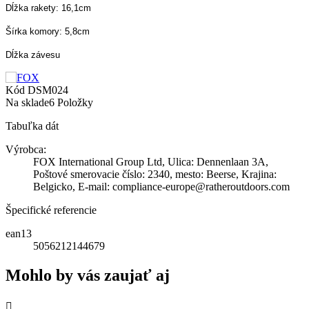
Dĺžka rakety: 16,1cm
Šírka komory: 5,8cm
Dĺžka závesu
Kód
DSM024
Na sklade
6 Položky
Tabuľka dát
Výrobca:
FOX International Group Ltd, Ulica: Dennenlaan 3A,
Poštové smerovacie číslo: 2340, mesto: Beerse, Krajina:
Belgicko, E-mail: compliance-europe@ratheroutdoors.com
Špecifické referencie
ean13
5056212144679
Mohlo by vás zaujať aj
