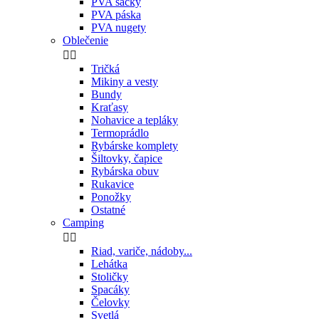
PVA sáčky
PVA páska
PVA nugety
Oblečenie


Tričká
Mikiny a vesty
Bundy
Kraťasy
Nohavice a tepláky
Termoprádlo
Rybárske komplety
Šiltovky, čapice
Rybárska obuv
Rukavice
Ponožky
Ostatné
Camping


Riad, variče, nádoby...
Lehátka
Stoličky
Spacáky
Čelovky
Svetlá