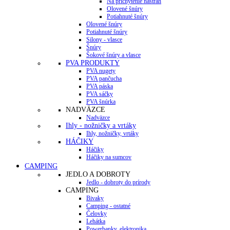
Na prichytenie nástrah
Olovené šnúry
Potiahnuté šnúry
Olovené šnúry
Potiahnuté šnúry
Silony - vlasce
Šnúry
Šokové šnúry a vlasce
PVA PRODUKTY
PVA nugety
PVA pančucha
PVA páska
PVA sáčky
PVA šnúrka
NADVÄZCE
Nadväzce
Ihly - nožničky a vrtáky
Ihly, nožničky, vrtáky
HÁČIKY
Háčiky
Háčiky na sumcov
CAMPING
JEDLO A DOBROTY
Jedlo - dobroty do prírody
CAMPING
Bivaky
Camping - ostatné
Čelovky
Lehátka
Powerbanky, elektronika