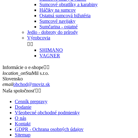
Sumcové obratlíky a karabiny
Háčiky na sumcov
Ostatná sumcová bižutéria
Sumcové navijaky
Sumčarina - ostatné
Jedlo - dobroty do prírody
Výrobcovia


SHIMANO
VAGNER
Informácie o e-shope


location_on
StaMil s.r.o.
Slovensko
email
obchod@moviz.sk
Naša spoločnosť


Cenník prepravy
Dodanie
Všeobecné obchodné podmienky
O nás
Kontakt
GDPR - Ochrana osobných údajov
Sitemap