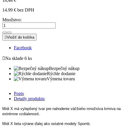
18,44 €
14.99 € bez DPH
Množstvo:

Vložiť do košíka
Facebook

Na sklade
6 ks
Bezpečný nákup
Rýchle dodanie
Výmena tovaru
Popis
Detaily produktu
Midi X má vylepšený tvar pre nahodenie väčšieho množstva krmiva na
extrémne vzdialenosti.
Midi X lieta výrane ďalej ako ostatné modely Spomb.