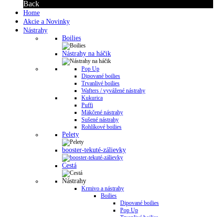
Back
Home
Akcie a Novinky
Nástrahy
Boilies
Nástrahy na háčik
Pop Up
Dipované boilies
Trvanlivé boilies
Wafters / vyvážené nástrahy
Kukurica
Puffi
Mäkčené nástrahy
Sušené nástrahy
Rohlíkové boilies
Pelety
booster-tekuté-zálievky
Cestá
Nástrahy
Krmivo a nástrahy
Boilies
Dipované boilies
Pop Up