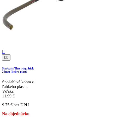



Starbaits Throwing Stick
24mm (kobra plast)
Spoľahlivá kobra z
ľahkého plastu.
Vďaka.
11,99 €
9.75 € bez DPH
Na objednávku