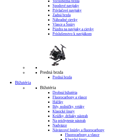
Voľnobežná brzda
Spodové navijaky
Prívlačové navijaky
Zadná brzda
Náhradné cievky
Vlasce a Šnúry
Púzdra na navijaky a cievky
Príslušenstvo k navijákom
Predná brzda
Predná brzda
Bižutéria
Bižutéria
Drobná bižutéria
Fluorocarbony a vlasce
Háčiky
Ihly, nožničky, vrtáky
Klasické šnury
Krúžky, držiaky nástrah
Na prichytenie nástrah
Nadväzce
Náväzcové šnúrky a fluorocarbony
Fluorocarbony a vlasce
Klasické šnury