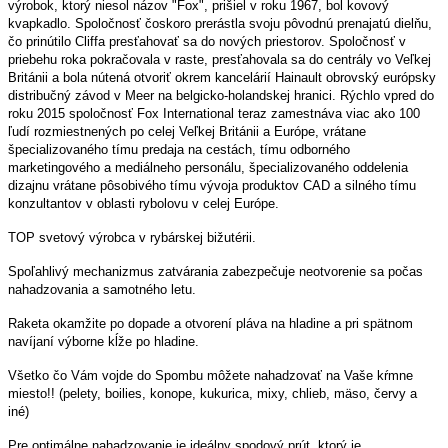
výrobok, ktorý niesol názov "Fox", prišiel v roku 1967, bol kovový
kvapkadlo. Spoločnosť čoskoro prerástla svoju pôvodnú prenajatú dielňu,
čo prinútilo Cliffa presťahovať sa do nových priestorov. Spoločnosť v
priebehu roka pokračovala v raste, presťahovala sa do centrály vo Veľkej
Británii a bola nútená otvoriť okrem kancelárií Hainault obrovský európsky
distribučný závod v Meer na belgicko-holandskej hranici. Rýchlo vpred do
roku 2015 spoločnosť Fox International teraz zamestnáva viac ako 100
ľudí rozmiestnených po celej Veľkej Británii a Európe, vrátane
špecializovaného tímu predaja na cestách, tímu odborného
marketingového a mediálneho personálu, špecializovaného oddelenia
dizajnu vrátane pôsobivého tímu vývoja produktov CAD a silného tímu
konzultantov v oblasti rybolovu v celej Európe.
TOP svetový výrobca v rybárskej bižutérii.
Spoľahlivý mechanizmus zatvárania zabezpečuje neotvorenie sa počas
nahadzovania a samotného letu.
Raketa okamžite po dopade a otvorení pláva na hladine a pri spätnom
navíjaní výborne kĺže po hladine.
Všetko čo Vám vojde do Spombu môžete nahadzovať na Vaše kŕmne
miesto!! (pelety, boilies, konope, kukurica, mixy, chlieb, mäso, červy a
iné)
Pre optimálne nahadzovanie je ideálny spodový prút, ktorý je