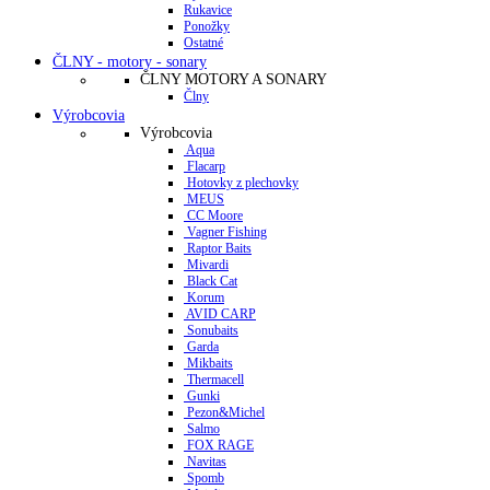
Rukavice
Ponožky
Ostatné
ČLNY - motory - sonary
ČLNY MOTORY A SONARY
Člny
Výrobcovia
Výrobcovia
Aqua
Flacarp
Hotovky z plechovky
MEUS
CC Moore
Vagner Fishing
Raptor Baits
Mivardi
Black Cat
Korum
AVID CARP
Sonubaits
Garda
Mikbaits
Thermacell
Gunki
Pezon&Michel
Salmo
FOX RAGE
Navitas
Spomb