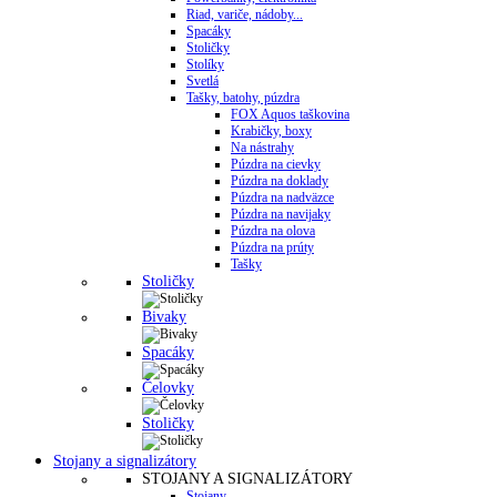
Riad, variče, nádoby...
Spacáky
Stoličky
Stolíky
Svetlá
Tašky, batohy, púzdra
FOX Aquos taškovina
Krabičky, boxy
Na nástrahy
Púzdra na cievky
Púzdra na doklady
Púzdra na nadväzce
Púzdra na navijaky
Púzdra na olova
Púzdra na prúty
Tašky
Stoličky
Bivaky
Spacáky
Čelovky
Stoličky
Stojany a signalizátory
STOJANY A SIGNALIZÁTORY
Stojany