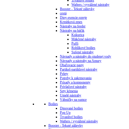
Trvanlivé boilies
Wafters / vyvážené nástrahy
Booster - Tekuté zálievky
cestá
Dipy-esencie-spreje
Krmítková zmes
Nástrahy na feeder
Nástrahy na háčik
Kukurica
Mäkčené nástrahy
Puffi
Rohlíkové boilies
Sušené nástrahy
Návnady a nástrahy do studenej vody
Návnady a nástrahy na Amury
Obaľovacie pasty
Partikel-partiklové nástrahy
Pelety
Potreby k zakrmovaniu
Prísady a komponenty
Prívlačové nástrahy
Sety kŕmenia
Umelé nástrahy
Vábničky na sumce
Boilies
Dipované boilies
Pop Up
Trvanlivé boilies
Wafters / vyvážené nástrahy
Booster - Tekuté zálievky