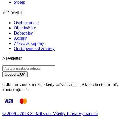
Stores
Váš účet


Osobné údaje
Objednávky
Dobropisy
Adresy
Zľavové kupóny
Odstúpenie od zmluvy
Newsletter
Odoberať
OK
Odber noviniek môžete kedykoľvek zrušiť. Ak to chcete urobiť,
kontaktujte nás.
© 2009 - 2023 StaMil s.r.o. Všetky Práva Vyhradené