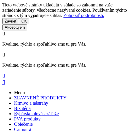
Tieto webové stránky ukladajú v súlade so zákonmi na vaše
zariadenie súbory, všeobecne nazývané cookies. Používaním týchto
stránok s tým vyjadrujete súhlas.
Zobraziť podrobnosti.
Zavrieť
OK
Akceptujem

Kvalitne, rýchlo a spoľahlivo sme tu pre Vás.

Kvalitne, rýchlo a spoľahlivo sme tu pre Vás.


Menu
ZĽAVNENÉ PRODUKTY
Krmivo a nástrahy
Bižutéria
Rybárske olová - záťaže
PVA produkty
Oblečenie
Camping