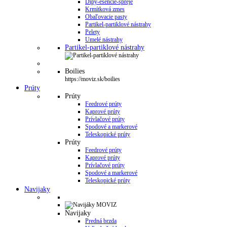
Dipy-esencie-spreje
Krmítková zmes
Obaľovacie pasty
Partikel-partiklové nástrahy
Pelety
Umelé nástrahy
Partikel-partiklové nástrahy
Boilies
https://moviz.sk/boilies
Prúty
Prúty
Feedrové prúty
Kaprové prúty
Prívlačové prúty
Spodové a markerové
Teleskopické prúty
Prúty
Feedrové prúty
Kaprové prúty
Prívlačové prúty
Spodové a markerové
Teleskopické prúty
Navijaky
Navijaky
Predná brzda