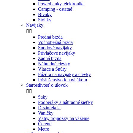
Powerbanky, elektronika
Camping - ostatné
Bivaky
Stolíky
Navijaky


Predná brzda
Voľnobežná brzda
Spodové navijaky
Prívlačové navijaky
Zadná brzda
Náhradné cievky
Vlasce a Šnúry
Púzdra na navijaky a cievky
Príslušenstvo k navijákom
Starostlivosť o úlovok


Saky
Podberáky a náhradné sieťky
Dezinfekcia
Vaničky
Váhy, trojnožky na váženie
Čerene
Metre