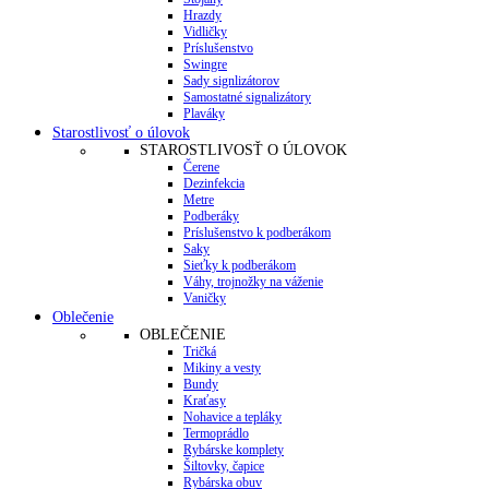
Hrazdy
Vidličky
Príslušenstvo
Swingre
Sady signlizátorov
Samostatné signalizátory
Plaváky
Starostlivosť o úlovok
STAROSTLIVOSŤ O ÚLOVOK
Čerene
Dezinfekcia
Metre
Podberáky
Príslušenstvo k podberákom
Saky
Sieťky k podberákom
Váhy, trojnožky na váženie
Vaničky
Oblečenie
OBLEČENIE
Tričká
Mikiny a vesty
Bundy
Kraťasy
Nohavice a tepláky
Termoprádlo
Rybárske komplety
Šiltovky, čapice
Rybárska obuv