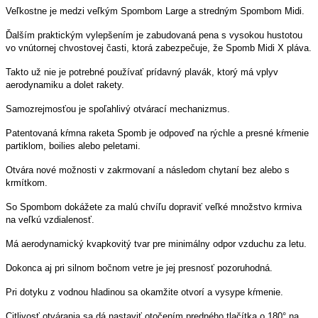
Veľkostne je medzi veľkým Spombom Large a stredným Spombom Midi.
Ďalším praktickým vylepšením je zabudovaná pena s vysokou hustotou
vo vnútornej chvostovej časti, ktorá zabezpečuje, že Spomb Midi X pláva.
Takto už nie je potrebné používať prídavný plavák, ktorý má vplyv
aerodynamiku a dolet rakety.
Samozrejmosťou je spoľahlivý otvárací mechanizmus.
Patentovaná kŕmna raketa Spomb je odpoveď na rýchle a presné kŕmenie
partiklom, boilies alebo peletami.
Otvára nové možnosti v zakrmovaní a následom chytaní bez alebo s
krmítkom.
So Spombom dokážete za malú chvíľu dopraviť veľké množstvo krmiva
na veľkú vzdialenosť.
Má aerodynamický kvapkovitý tvar pre minimálny odpor vzduchu za letu.
Dokonca aj pri silnom bočnom vetre je jej presnosť pozoruhodná.
Pri dotyku z vodnou hladinou sa okamžite otvorí a vysype kŕmenie.
Citlivosť otvárania sa dá nastaviť otočením predného tlačítka o 180° na