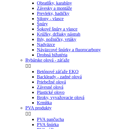
Obratlíky, karabíny
Závesky a montáže
Prevleky, hadičky
Silony - vlasce
Šnúry
Šokové šnúry a vlasce
Krúžky, držiaky nástrah
Ihly, nožničky, vrtáky
Nadväzce
Náväzcové šnúrky a fluorocarbony
Drobná bižutéria
Rybárske olová - záťaže


Betónové záťaže EKO
Backleady - zadné olová
Priebežné olová
Závesné olová
Plastické olovo
Broky, vyvažovacie olová
Krmítka
PVA produkty


PVA pančucha
PVA šnúrka