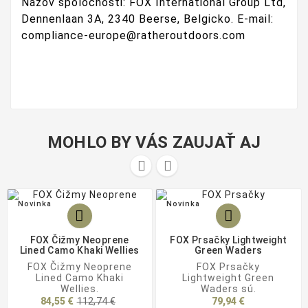
Názov spoločnosti: FOX International Group Ltd,
Dennenlaan 3A, 2340 Beerse, Belgicko. E-mail:
compliance-europe@ratheroutdoors.com
MOHLO BY VÁS ZAUJAŤ AJ


Novinka
Novinka


FOX Čižmy Neoprene
FOX Prsačky Lightweight
Lined Camo Khaki Wellies
Green Waders
FOX Čižmy Neoprene
FOX Prsačky
Lined Camo Khaki
Lightweight Green
Wellies.
Waders sú.
Základná
84,55 €
112,74 €
79,94 €