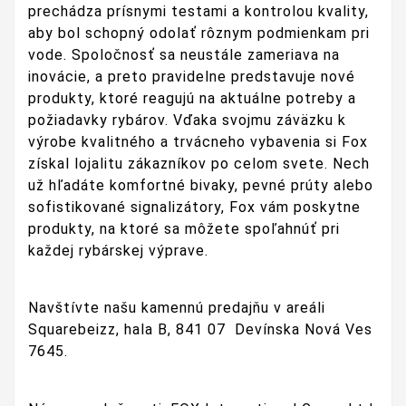
prechádza prísnymi testami a kontrolou kvality,
aby bol schopný odolať rôznym podmienkam pri
vode. Spoločnosť sa neustále zameriava na
inovácie, a preto pravidelne predstavuje nové
produkty, ktoré reagujú na aktuálne potreby a
požiadavky rybárov. Vďaka svojmu záväzku k
výrobe kvalitného a trvácneho vybavenia si Fox
získal lojalitu zákazníkov po celom svete. Nech
už hľadáte komfortné bivaky, pevné prúty alebo
sofistikované signalizátory, Fox vám poskytne
produkty, na ktoré sa môžete spoľahnúť pri
každej rybárskej výprave.
Navštívte našu kamennú predajňu v areáli
Squarebeizz, hala B, 841 07 Devínska Nová Ves
7645.