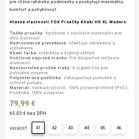
pre rôzne rybárske podmienky a poskytujú maximálny
komfort a pohyblivosť.
Hlavné vlastnosti FOX Prsačky
Khaki HD XL Waders:
Ťažké prsačky:
Vyrobené z odolných materiálov pre
dlhú životnosť.
Nadrozmerné prevedenie:
Uľahčuje obliekanie a
vyzliekanie.
Khaki farba:
Diskrétny a štýlový vzhľad.
Vnútorné náprsné vrecko:
Pre bezpečné uloženie
drobností.
Nastaviteľné pružné traky:
S logami Fox pre
pohodlné nosenie.
Polyesterová podšívka:
Zabezpečuje pohodlie a
voľnosť pohybu.
Materiál:
Vonkajší povrch: 100% polyvinylchlorid (PVC),
Podšívka: 100% polyester.
79,99 €
65.03 € bez DPH
41
42
43
44
45
46
VEĽKOSŤ :