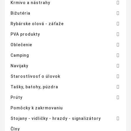

Krmivo a nástrahy

Bižutéria

Rybárske olová - záťaže

PVA produkty

Oblečenie

Camping

Navijaky

Starostlivosť o úlovok

Tašky, batohy, púzdra

Prúty
Pomôcky k zakrmovaniu

Stojany - vidličky - hrazdy - signalizátory
Člny