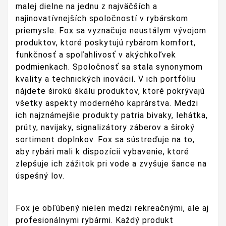
malej dielne na jednu z najväčších a
najinovatívnejších spoločností v rybárskom
priemysle. Fox sa vyznačuje neustálym vývojom
produktov, ktoré poskytujú rybárom komfort,
funkčnosť a spoľahlivosť v akýchkoľvek
podmienkach. Spoločnosť sa stala synonymom
kvality a technických inovácií. V ich portfóliu
nájdete širokú škálu produktov, ktoré pokrývajú
všetky aspekty moderného kaprárstva. Medzi
ich najznámejšie produkty patria bivaky, lehátka,
prúty, navijaky, signalizátory záberov a široký
sortiment doplnkov. Fox sa sústreďuje na to,
aby rybári mali k dispozícii vybavenie, ktoré
zlepšuje ich zážitok pri vode a zvyšuje šance na
úspešný lov.
Fox je obľúbený nielen medzi rekreačnými, ale aj
profesionálnymi rybármi. Každý produkt