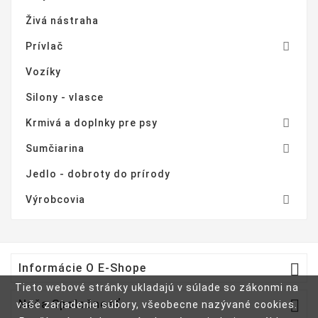
Živá nástraha

Prívlač
Vozíky
Silony - vlasce

Krmivá a doplnky pre psy

Sumčiarina
Jedlo - dobroty do prírody

Výrobcovia

Informácie O E-Shope
Tieto webové stránky ukladajú v súlade so zákonmi na

Naša Spoločnosť
vaše zariadenie súbory, všeobecne nazývané cookies.