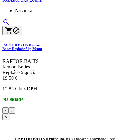
Novinka



RAPTOR BAITS Kŕmne
Bolies Repkáče 5kg 20mm
RAPTOR BAITS
Kŕmne Bolies
Repkáče 5kg sú.
19,50 €
15.85 € bez DPH
Na sklade
‹
›
×
RAPTOR BAITS Kŕmne Bolies
sú ideálnou návnadou pre