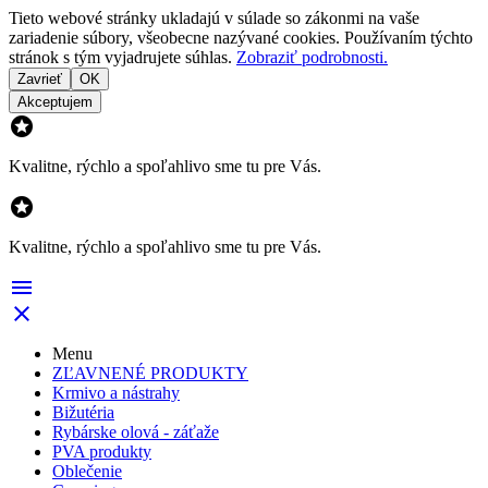
Tieto webové stránky ukladajú v súlade so zákonmi na vaše
zariadenie súbory, všeobecne nazývané cookies. Používaním týchto
stránok s tým vyjadrujete súhlas.
Zobraziť podrobnosti.
Zavrieť
OK
Akceptujem

Kvalitne, rýchlo a spoľahlivo sme tu pre Vás.

Kvalitne, rýchlo a spoľahlivo sme tu pre Vás.


Menu
ZĽAVNENÉ PRODUKTY
Krmivo a nástrahy
Bižutéria
Rybárske olová - záťaže
PVA produkty
Oblečenie