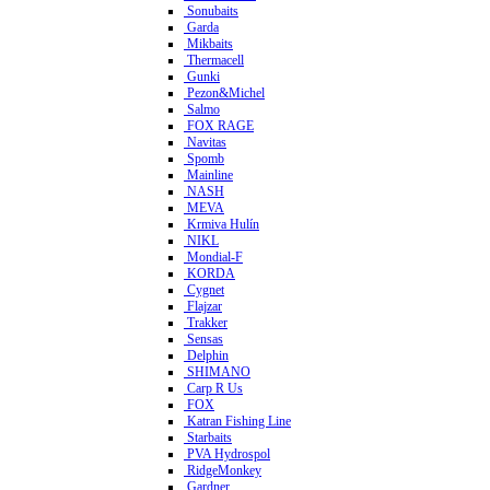
Sonubaits
Garda
Mikbaits
Thermacell
Gunki
Pezon&Michel
Salmo
FOX RAGE
Navitas
Spomb
Mainline
NASH
MEVA
Krmiva Hulín
NIKL
Mondial-F
KORDA
Cygnet
Flajzar
Trakker
Sensas
Delphin
SHIMANO
Carp R Us
FOX
Katran Fishing Line
Starbaits
PVA Hydrospol
RidgeMonkey
Gardner