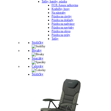
Tašky, batohy, púzdra
FOX Aquos taškovina
Krabičky, boxy
Na nástrahy
Púzdra na cievky
Púzdra na doklady
Púzdra na nadväzce
Púzdra na navijaky
Púzdra na olova
Púzdra na prúty
Tašky
Stoličky
Bivaky
Spacáky
Čelovky
Stoličky