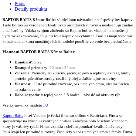
Popis
Detaily produktu
RAPTOR BAITS Kŕmne Bolies
sú ideálnou návnadou pre úspešný lov kaprov.
Tieto boilies sú vyrobené z kvalitných prírodných surovín a neobsahujú žiadne
umelé arómy. Vďaka svojmu zloženiu sú Raptor boilies vhodné na menšie aj
vydatné zakrmovanie, čo je pri love kaprov nevyhnutné. Boilies majú výbornú
konzistenciu, ktorá umožňuje ich dlhodobé použitie vo vode bez predmáčania.
Vlastnosti
RAPTOR BAITS Kŕmne Bolies
:
Hmotnosť
: 5 kg
Dostupné priemery
: 20 mm a 24mm
Zloženie
: Pšeničný, kukuričný, jačný, sójový a repkový extrakt, hrubý
proteín, pšeničné otruby, rastlinný olej a ďalšie tajné suroviny
Vlastnosti
: Čisté prírodné zloženie, bez umelých aróm, ideálne nielen
na zakrmovanie
Doba rozpadu
: v teplej vode 3-5 hodín – závislé od aktivity rýb
Všetky novinky nájdete
TU
Raptor Baits
Josef Vicenec je česká firma so sídlom v Babiciach. Firma sa
špecializuje na výrobu kvalitných boilies. Založená bola Josefom Vicencom,
ktorý je vášnivý rybár. Firma vznikla s cieľom ponúkať kvalitné návnady.
Používajú len prírodné suroviny. Produkty sú bez umelých aróm a farbív. Firma