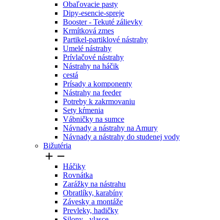
Obaľovacie pasty
Dipy-esencie-spreje
Booster - Tekuté zálievky
Krmítková zmes
Partikel-partiklové nástrahy
Umelé nástrahy
Prívlačové nástrahy
Nástrahy na háčik
cestá
Prísady a komponenty
Nástrahy na feeder
Potreby k zakrmovaniu
Sety kŕmenia
Vábničky na sumce
Návnady a nástrahy na Amury
Návnady a nástrahy do studenej vody
Bižutéria


Háčiky
Rovnátka
Zarážky na nástrahu
Obratlíky, karabíny
Závesky a montáže
Prevleky, hadičky
Silony - vlasce