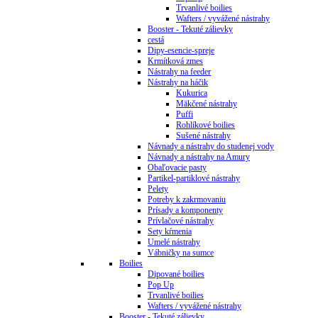
Trvanlivé boilies
Wafters / vyvážené nástrahy
Booster - Tekuté zálievky
cestá
Dipy-esencie-spreje
Krmítková zmes
Nástrahy na feeder
Nástrahy na háčik
Kukurica
Mäkčené nástrahy
Puffi
Rohlíkové boilies
Sušené nástrahy
Návnady a nástrahy do studenej vody
Návnady a nástrahy na Amury
Obaľovacie pasty
Partikel-partiklové nástrahy
Pelety
Potreby k zakrmovaniu
Prísady a komponenty
Prívlačové nástrahy
Sety kŕmenia
Umelé nástrahy
Vábničky na sumce
Boilies
Dipované boilies
Pop Up
Trvanlivé boilies
Wafters / vyvážené nástrahy
Booster - Tekuté zálievky