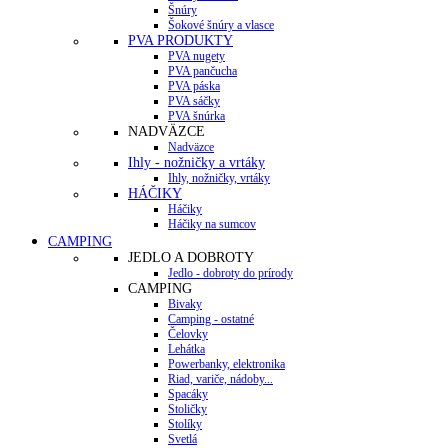
Šnúry
Šokové šnúry a vlasce
PVA PRODUKTY
PVA nugety
PVA pančucha
PVA páska
PVA sáčky
PVA šnúrka
NADVÄZCE
Nadväzce
Ihly - nožničky a vrtáky
Ihly, nožničky, vrtáky
HÁČIKY
Háčiky
Háčiky na sumcov
CAMPING
JEDLO A DOBROTY
Jedlo - dobroty do prírody
CAMPING
Bivaky
Camping - ostatné
Čelovky
Lehátka
Powerbanky, elektronika
Riad, variče, nádoby...
Spacáky
Stoličky
Stolíky
Svetlá