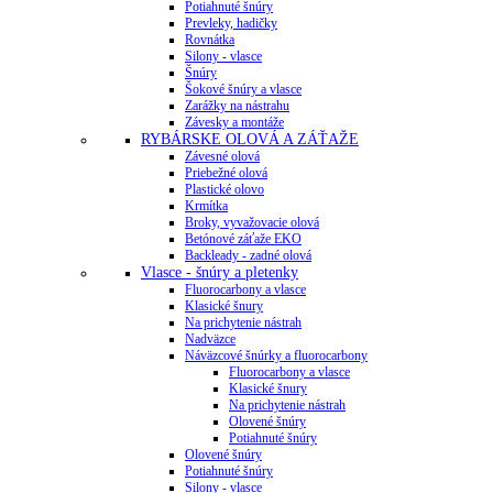
Potiahnuté šnúry
Prevleky, hadičky
Rovnátka
Silony - vlasce
Šnúry
Šokové šnúry a vlasce
Zarážky na nástrahu
Závesky a montáže
RYBÁRSKE OLOVÁ A ZÁŤAŽE
Závesné olová
Priebežné olová
Plastické olovo
Krmítka
Broky, vyvažovacie olová
Betónové záťaže EKO
Backleady - zadné olová
Vlasce - šnúry a pletenky
Fluorocarbony a vlasce
Klasické šnury
Na prichytenie nástrah
Nadväzce
Náväzcové šnúrky a fluorocarbony
Fluorocarbony a vlasce
Klasické šnury
Na prichytenie nástrah
Olovené šnúry
Potiahnuté šnúry
Olovené šnúry
Potiahnuté šnúry
Silony - vlasce