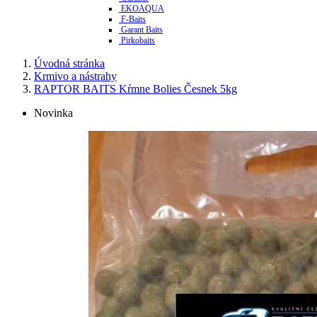
EKOAQUA
F-Baits
Garant Baits
Pirkobaits
Úvodná stránka
Krmivo a nástrahy
RAPTOR BAITS Kŕmne Bolies Česnek 5kg
Novinka