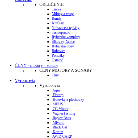
OBLEČENIE
Tričká
Mikiny a vesty
Bundy
Kraťasy
Nohavice a tepláky
Termoprádlo
Rybárske komplety
Šiltovky, čapice
Rybárska obuv
Rukavice
Ponožky
Ostatné
ČLNY - motory - sonary
ČLNY MOTORY A SONARY
Člny
Výrobcovia
Výrobcovia
Aqua
Flacarp
Hotovky z plechovky
MEUS
CC Moore
Vagner Fishing
Raptor Baits
Mivardi
Black Cat
Korum
AVID CARP