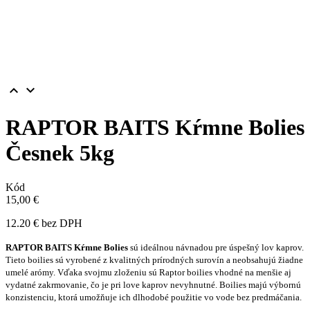


RAPTOR BAITS Kŕmne Bolies
Česnek 5kg
Kód
15,00 €
12.20 € bez DPH
RAPTOR BAITS Kŕmne Bolies
sú ideálnou návnadou pre úspešný lov kaprov.
Tieto boilies sú vyrobené z kvalitných prírodných surovín a neobsahujú žiadne
umelé arómy. Vďaka svojmu zloženiu sú Raptor boilies vhodné na menšie aj
vydatné zakrmovanie, čo je pri love kaprov nevyhnutné. Boilies majú výbornú
konzistenciu, ktorá umožňuje ich dlhodobé použitie vo vode bez predmáčania.