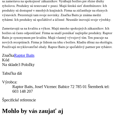
sa zameriava na spokojnosť zákazníkov. Vyrábajú boilies pre rôzne druhy
rybolovu. Produkty sú testované v praxi. Majú širokú sieť distribútorov. Ich
produkty sú dostupné v mnohých krajinách. Firma sa zúčastňuje na rôznych
výstavách. Prezentujú tam svoje novinky. Značka Baits je známa medzi
rybármi. Ich produkty sú spoľahlivé a účinné. Neustále inovujú svoje výrobky.
Zameriavajú sa na kvalitu a výkon. Majú mnoho spokojných zákazníkov. Ich
boilies sú často odporúčané. Firma sa snaží ponúkať najlepšie produkty. Raptor
Baits je synonymom pre kvalitu. Majú vlastný vývojový tím. Ten pracuje na
nových receptúrach. Firma je lídrom na trhu s boilies. Kladiu dôraz na ekológiu.
Používajú recyklovateľné obaly. Raptor Baits je spoľahlivý partner pre rybárov.
Značka
Raptor Baits
Kód
Na sklade
3 Položky
Tabuľka dát
Výrobca:
Raptor Baits, Josef Vicenec Babice 72 785 01 Šternberk tel:
603 148 207
Špecifické referencie
Mohlo by vás zaujať aj