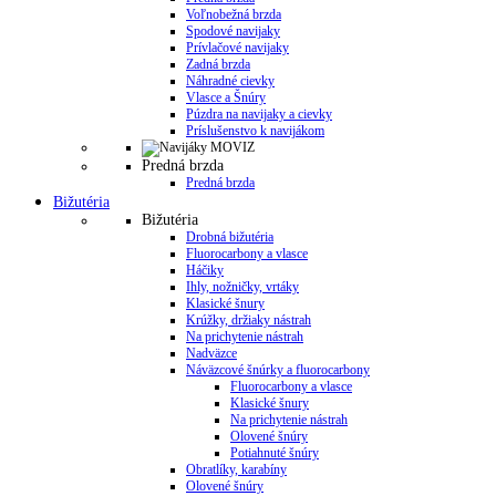
Voľnobežná brzda
Spodové navijaky
Prívlačové navijaky
Zadná brzda
Náhradné cievky
Vlasce a Šnúry
Púzdra na navijaky a cievky
Príslušenstvo k navijákom
Predná brzda
Predná brzda
Bižutéria
Bižutéria
Drobná bižutéria
Fluorocarbony a vlasce
Háčiky
Ihly, nožničky, vrtáky
Klasické šnury
Krúžky, držiaky nástrah
Na prichytenie nástrah
Nadväzce
Náväzcové šnúrky a fluorocarbony
Fluorocarbony a vlasce
Klasické šnury
Na prichytenie nástrah
Olovené šnúry
Potiahnuté šnúry
Obratlíky, karabíny
Olovené šnúry