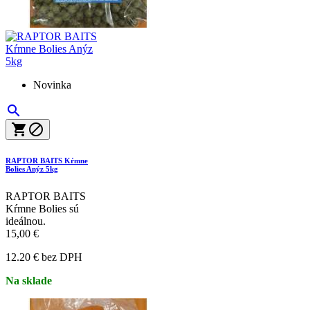
Novinka



RAPTOR BAITS Kŕmne
Bolies Anýz 5kg
RAPTOR BAITS
Kŕmne Bolies sú
ideálnou.
15,00 €
12.20 € bez DPH
Na sklade