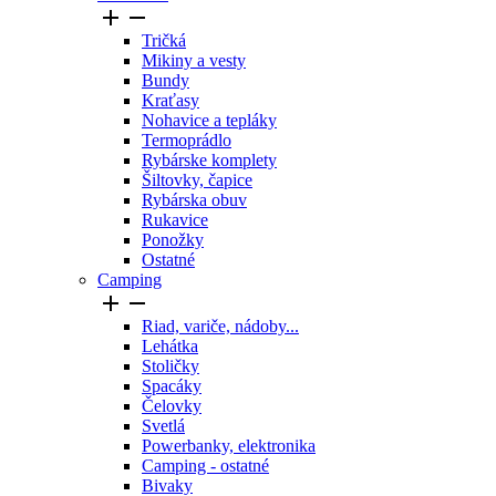


Tričká
Mikiny a vesty
Bundy
Kraťasy
Nohavice a tepláky
Termoprádlo
Rybárske komplety
Šiltovky, čapice
Rybárska obuv
Rukavice
Ponožky
Ostatné
Camping


Riad, variče, nádoby...
Lehátka
Stoličky
Spacáky
Čelovky
Svetlá
Powerbanky, elektronika
Camping - ostatné
Bivaky