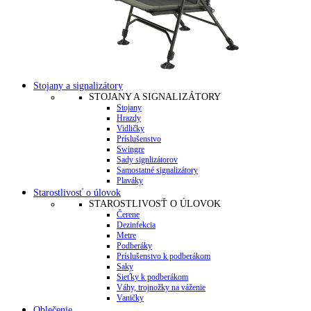
Stojany a signalizátory
STOJANY A SIGNALIZÁTORY
Stojany
Hrazdy
Vidličky
Príslušenstvo
Swingre
Sady signlizátorov
Samostatné signalizátory
Plaváky
Starostlivosť o úlovok
STAROSTLIVOSŤ O ÚLOVOK
Čerene
Dezinfekcia
Metre
Podberáky
Príslušenstvo k podberákom
Saky
Sieťky k podberákom
Váhy, trojnožky na váženie
Vaničky
Oblečenie