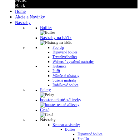
Back
Home
Akcie a Novinky
Nástrahy
Boilies
Nástrahy na háčik
Pop Up
Dipované boilies
Trvanlivé boilies
Wafters / vyvážené nástrahy
Kukurica
Puffi
Mäkčené nástrahy
Sušené nástrahy
Rohlíkové boilies
Pelety
booster-tekuté-zálievky
Cestá
Nástrahy
Krmivo a nástrahy
Boilies
Dipované boilies
Pop Up