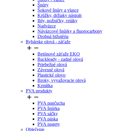
Šnúry
Šokové šnúry a vlasce
Krúžky, držiaky nástrah
Ihly, nožničky, vrtáky
Nadväzce
Náväzcové šnúrky a fluorocarbony
Drobná bižutéria
Rybárske olová - záťaže


Betónové záťaže EKO
Backleady - zadné olová
Priebežné olová
Závesné olová
Plastické olovo
Broky, vyvažovacie olová
Krmítka
PVA produkty


PVA pančucha
PVA šnúrka
PVA sáčky
PVA páska
PVA nugety
Oblečenie