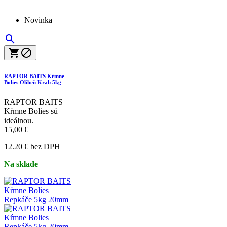
Novinka



RAPTOR BAITS Kŕmne
Bolies Oliheň Krab 5kg
RAPTOR BAITS
Kŕmne Bolies sú
ideálnou.
15,00 €
12.20 € bez DPH
Na sklade