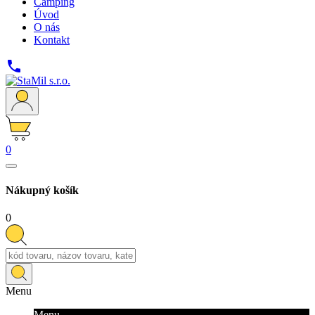
Camping
Úvod
O nás
Kontakt

0
Nákupný košík
0
Menu
Menu