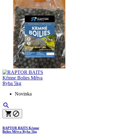
Novinka



RAPTOR BAITS Kŕmne
Bolies Mŕtva Ryba 5kg