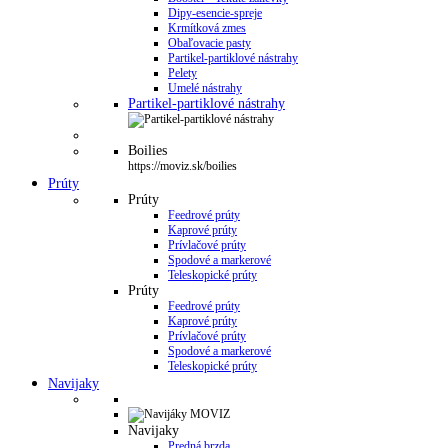
Dipy-esencie-spreje
Krmítková zmes
Obaľovacie pasty
Partikel-partiklové nástrahy
Pelety
Umelé nástrahy
Partikel-partiklové nástrahy
Boilies
https://moviz.sk/boilies
Prúty
Prúty
Feedrové prúty
Kaprové prúty
Prívlačové prúty
Spodové a markerové
Teleskopické prúty
Prúty
Feedrové prúty
Kaprové prúty
Prívlačové prúty
Spodové a markerové
Teleskopické prúty
Navijaky
Navijaky
Predná brzda