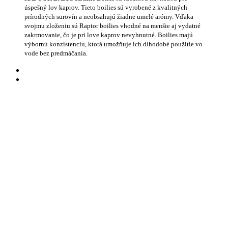
úspešný lov kaprov. Tieto boilies sú vyrobené z kvalitných
prírodných surovín a neobsahujú žiadne umelé arómy. Vďaka
svojmu zloženiu sú Raptor boilies vhodné na menšie aj vydatné
zakrmovanie, čo je pri love kaprov nevyhnutné. Boilies majú
výbornú konzistenciu, ktorá umožňuje ich dlhodobé použitie vo
vode bez predmáčania.