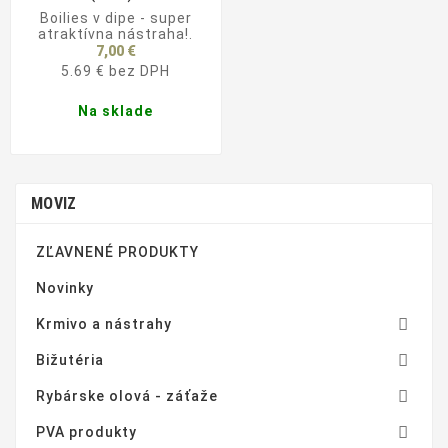
Boilies v dipe - super
atraktívna nástraha!.
7,00 €
5.69 € bez DPH
Na sklade
MOVIZ
ZĽAVNENÉ PRODUKTY
Novinky

Krmivo a nástrahy

Bižutéria

Rybárske olová - záťaže

PVA produkty