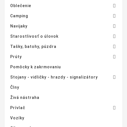

Oblečenie

Camping

Navijaky

Starostlivosť o úlovok

Tašky, batohy, púzdra

Prúty
Pomôcky k zakrmovaniu

Stojany - vidličky - hrazdy - signalizátory
Člny
Živá nástraha

Prívlač
Vozíky