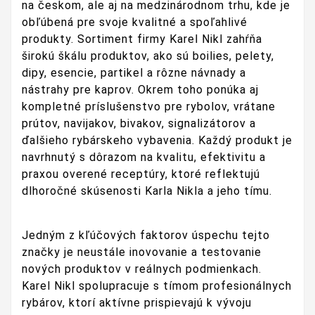
na českom, ale aj na medzinárodnom trhu, kde je
obľúbená pre svoje kvalitné a spoľahlivé
produkty. Sortiment firmy Karel Nikl zahŕňa
širokú škálu produktov, ako sú boilies, pelety,
dipy, esencie, partikel a rôzne návnady a
nástrahy pre kaprov. Okrem toho ponúka aj
kompletné príslušenstvo pre rybolov, vrátane
prútov, navijakov, bivakov, signalizátorov a
ďalšieho rybárskeho vybavenia. Každý produkt je
navrhnutý s dôrazom na kvalitu, efektivitu a
praxou overené receptúry, ktoré reflektujú
dlhoročné skúsenosti Karla Nikla a jeho tímu.
Jedným z kľúčových faktorov úspechu tejto
značky je neustále inovovanie a testovanie
nových produktov v reálnych podmienkach.
Karel Nikl spolupracuje s tímom profesionálnych
rybárov, ktorí aktívne prispievajú k vývoju