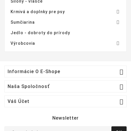
Silony - vlasce

Krmivá a doplnky pre psy

Sumčiarina
Jedlo - dobroty do prírody

Výrobcovia

Informácie O E-Shope

Naša Spoločnosť

Váš Účet
Newsletter