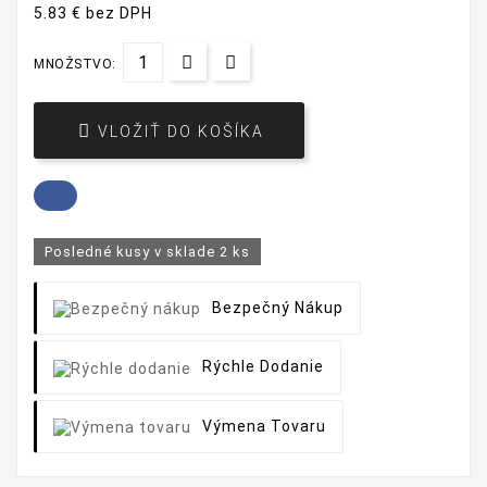
5.83 € bez DPH
MNOŽSTVO:

VLOŽIŤ DO KOŠÍKA
Posledné kusy v sklade
2 ks
Bezpečný Nákup
Rýchle Dodanie
Výmena Tovaru