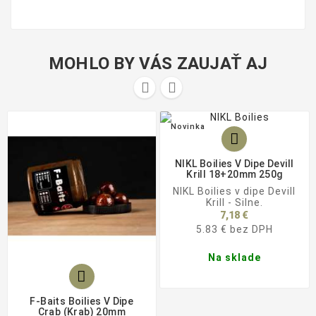
MOHLO BY VÁS ZAUJAŤ AJ


Novinka

NIKL Boilies V Dipe Devill
Krill 18+20mm 250g
NIKL Boilies v dipe Devill
Krill - Silne.
7,18 €
5.83 € bez DPH
Na sklade

F-Baits Boilies V Dipe
Crab (Krab) 20mm