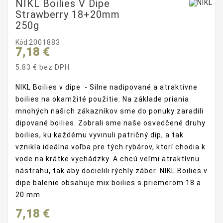
NIKL Boilies V Dipe
Strawberry 18+20mm
250g
Kód
2001883
7,18 €
5.83 € bez DPH
NIKL Boilies v dipe -
Silne nadipované a atraktívne
boilies na okamžité použitie. Na základe priania
mnohých našich zákazníkov sme do ponuky zaradili
dipované boilies. Zobrali sme naše osvedčené druhy
boilies, ku každému vyvinuli patričný dip, a tak
vznikla ideálna voľba pre tých rybárov, ktorí chodia k
vode na krátke vychádzky. A chcú veľmi atraktívnu
nástrahu, tak aby docielili rýchly záber. NIKL Boilies v
dipe balenie obsahuje mix boilies s priemerom 18 a
20 mm.
7,18 €