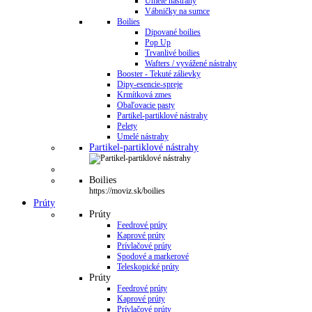
Umelé nástrahy
Vábničky na sumce
Boilies
Dipované boilies
Pop Up
Trvanlivé boilies
Wafters / vyvážené nástrahy
Booster - Tekuté zálievky
Dipy-esencie-spreje
Krmítková zmes
Obaľovacie pasty
Partikel-partiklové nástrahy
Pelety
Umelé nástrahy
Partikel-partiklové nástrahy
Boilies
https://moviz.sk/boilies
Prúty
Prúty
Feedrové prúty
Kaprové prúty
Prívlačové prúty
Spodové a markerové
Teleskopické prúty
Prúty
Feedrové prúty
Kaprové prúty
Prívlačové prúty