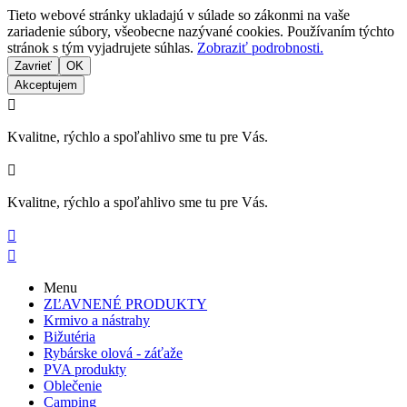
Tieto webové stránky ukladajú v súlade so zákonmi na vaše
zariadenie súbory, všeobecne nazývané cookies. Používaním týchto
stránok s tým vyjadrujete súhlas.
Zobraziť podrobnosti.
Zavrieť
OK
Akceptujem

Kvalitne, rýchlo a spoľahlivo sme tu pre Vás.

Kvalitne, rýchlo a spoľahlivo sme tu pre Vás.


Menu
ZĽAVNENÉ PRODUKTY
Krmivo a nástrahy
Bižutéria
Rybárske olová - záťaže
PVA produkty
Oblečenie
Camping