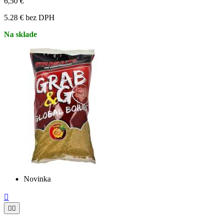
6,50 €
5.28 € bez DPH
Na sklade
Novinka


