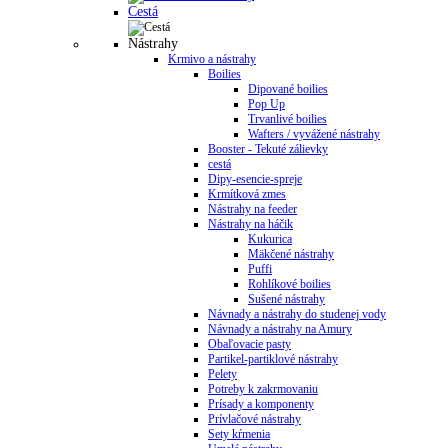
Cestá
Nástrahy
Krmivo a nástrahy
Boilies
Dipované boilies
Pop Up
Trvanlivé boilies
Wafters / vyvážené nástrahy
Booster - Tekuté zálievky
cestá
Dipy-esencie-spreje
Krmítková zmes
Nástrahy na feeder
Nástrahy na háčik
Kukurica
Mäkčené nástrahy
Puffi
Rohlíkové boilies
Sušené nástrahy
Návnady a nástrahy do studenej vody
Návnady a nástrahy na Amury
Obaľovacie pasty
Partikel-partiklové nástrahy
Pelety
Potreby k zakrmovaniu
Prísady a komponenty
Prívlačové nástrahy
Sety kŕmenia