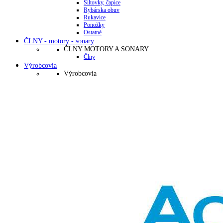
Šiltovky, čapice
Rybárska obuv
Rukavice
Ponožky
Ostatné
ČLNY - motory - sonary
ČLNY MOTORY A SONARY
Člny
Výrobcovia
Výrobcovia