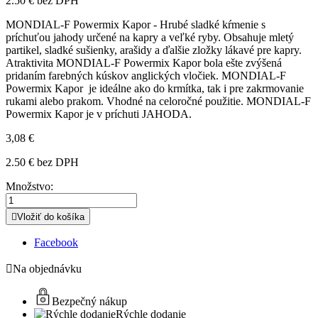
2.50 € bez DPH
MONDIAL-F Powermix Kapor - Hrubé sladké kŕmenie s
príchuťou jahody určené na kapry a veľké ryby. Obsahuje mletý
partikel, sladké sušienky, arašidy a ďalšie zložky lákavé pre kapry.
Atraktivita
MONDIAL-F Powermix Kapor bola ešte zvýšená
pridaním farebných kúskov anglických vločiek. MONDIAL-F
Powermix Kapor je ideálne ako do krmítka, tak i pre zakrmovanie
rukami alebo prakom. Vhodné na celoročné použitie. MONDIAL-F
Powermix Kapor je v príchuti JAHODA.
3,08 €
2.50 € bez DPH
Množstvo:

Vložiť do košíka
Facebook

Na objednávku
Bezpečný nákup
Rýchle dodanie