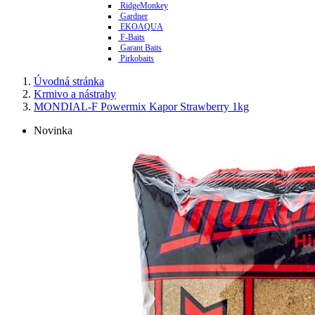
RidgeMonkey
Gardner
EKOAQUA
F-Baits
Garant Baits
Pirkobaits
Úvodná stránka
Krmivo a nástrahy
MONDIAL-F Powermix Kapor Strawberry 1kg
Novinka