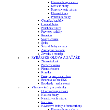
Fluorocarbony a vlasce
Klasické šnury
Na prichytenie nástrah
Olovené šnúry
Potiahnuté šnúry
Obratlíky, karabíny
Olovené šnúry
Potiahnuté šnúry
Prevleky, hadičky
Rovnátka
Silony - vlasce
Šnúry
Šokové šnúry a vlasce
Zarážky na nástrahu
Závesky a montáže
RYBÁRSKE OLOVÁ A ZÁŤAŽE
Závesné olová
Priebežné olová
Plastické olovo
Krmítka
Broky, vyvažovacie olová
Betónové záťaže EKO
Backleady - zadné olová
Vlasce - šnúry a pletenky
Fluorocarbony a vlasce
Klasické šnury
Na prichytenie nástrah
Nadväzce
Náväzcové šnúrky a fluorocarbony
Fluorocarbony a vlasce