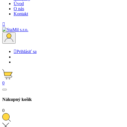
Úvod
O nás
Kontakt


Prihlásiť sa
0
Nákupný košík
0