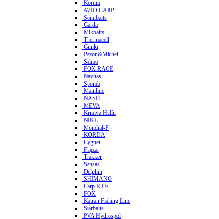
Korum
AVID CARP
Sonubaits
Garda
Mikbaits
Thermacell
Gunki
Pezon&Michel
Salmo
FOX RAGE
Navitas
Spomb
Mainline
NASH
MEVA
Krmiva Hulín
NIKL
Mondial-F
KORDA
Cygnet
Flajzar
Trakker
Sensas
Delphin
SHIMANO
Carp R Us
FOX
Katran Fishing Line
Starbaits
PVA Hydrospol