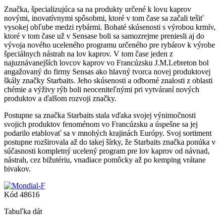
Značka, špecializujúca sa na produkty určené k lovu kaprov
novými, inovatívnymi spôsobmi, ktoré v tom čase sa začali tešiť
vysokej obľube medzi rybármi. Bohaté skúsenosti s výrobou krmív,
ktoré v tom čase už v Sensase boli sa samozrejme preniesli aj do
vývoja nového uceleného programu určeného pre rybárov k výrobe
špeciálnych nástrah na lov kaprov. V tom čase jeden z
najuznávanejších lovcov kaprov vo Francúzsku J.M.Lebreton bol
angažovaný do firmy Sensas ako hlavný tvorca novej produktovej
škály značky Starbaits. Jeho skúsenosti a odborné znalosti z oblasti
chémie a výživy rýb boli neoceniteľnými pri vytváraní nových
produktov a ďalšom rozvoji značky.
Postupne sa značka Starbaits stala vďaka svojej výnimočnosti
svojich produktov fenoménom vo Francúzsku a úspešne sa jej
podarilo etablovať sa v mnohých krajinách Európy. Svoj sortiment
postupne rozširovala až do takej šírky, že Starbaits značka ponúka v
súčasnosti kompletný ucelený program pre lov kaprov od návnad,
nástrah, cez bižutériu, vnadiace pomôcky až po kemping vrátane
bivakov.
Kód
48616
Tabuľka dát