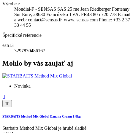
Výrobca:
Mondial-F - SENSAS SAS 25 rue Jean Riedberger Fontenay
Sur Eure, 28630 Francúzsko TVA: FR43 805 720 778 E-mail
a web: contact@sensas.fr, www. sensas.com Phone: +33 2 37
33 44 55
Špecifické referencie
ean13
3297830486167
Mohlo by vás zaujať aj
Novinka



STARBAITS Method Mix Global Banana Cream 1,8kg
Starbaits Method Mix Global je hrubé sladké.