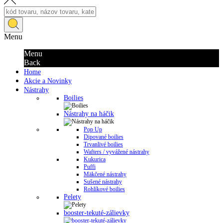
Menu
Menu
Back
Home
Akcie a Novinky
Nástrahy
Boilies
Nástrahy na háčik
Pop Up
Dipované boilies
Trvanlivé boilies
Wafters / vyvážené nástrahy
Kukurica
Puffi
Mäkčené nástrahy
Sušené nástrahy
Rohlíkové boilies
Pelety
booster-tekuté-zálievky