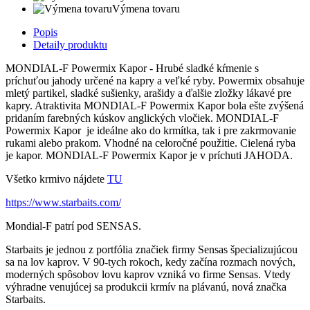
Výmena tovaru
Popis
Detaily produktu
MONDIAL-F Powermix Kapor - Hrubé sladké kŕmenie s
príchuťou jahody určené na kapry a veľké ryby. Powermix obsahuje
mletý partikel, sladké sušienky, arašidy a ďalšie zložky lákavé pre
kapry. Atraktivita MONDIAL-F Powermix Kapor bola ešte zvýšená
pridaním farebných kúskov anglických vločiek. MONDIAL-F
Powermix Kapor je ideálne ako do krmítka, tak i pre zakrmovanie
rukami alebo prakom. Vhodné na celoročné použitie. Cielená ryba
je kapor. MONDIAL-F Powermix Kapor je v príchuti JAHODA.
Všetko krmivo nájdete
TU
https://www.starbaits.com/
Mondial-F patrí pod SENSAS.
Starbaits je jednou z portfólia značiek firmy Sensas špecializujúcou
sa na lov kaprov. V 90-tych rokoch, kedy začína rozmach nových,
moderných spôsobov lovu kaprov vzniká vo firme Sensas. Vtedy
výhradne venujúcej sa produkcii krmív na plávanú, nová značka
Starbaits.