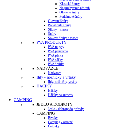
Klasické šnury
Na prichytenie nástrah
Olovené šnúry
Potiahnuté šnúry
Olovené šnúry
Potiahnuté šnúry
Silony - vlasce
Šnúry
Šokové šnúry a vlasce
PVA PRODUKTY
PVA nugety
PVA pančucha
PVA páska
PVA sáčky
PVA šnúrka
NADVÄZCE
Nadväzce
Ihly - nožničky a vrtáky
Ihly, nožničky, vrtáky
HÁČIKY
Háčiky
Háčiky na sumcov
CAMPING
JEDLO A DOBROTY
Jedlo - dobroty do prírody
CAMPING
Bivaky
Camping - ostatné
Čelovky