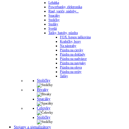
Lehátka
Powerbanky, elektronika
Riad, variče, nádoby...
Spacáky
Stoličky
Stolíky
Svetlá
Tašky, batohy, púzdra
FOX Aquos taškovina
Krabičky, boxy
Na nástrahy
Púzdra na cievky
Púzdra na doklady
Púzdra na nadväzce
Púzdra na navijaky
Púzdra na olova
Púzdra na prúty
Tašky
Stoličky
Bivaky
Spacáky
Čelovky
Stoličky
Stojany a signalizátory