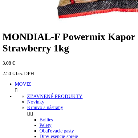
MONDIAL-F Powermix Kapor
Strawberry 1kg
3,08 €
2.50 € bez DPH
MOVIZ

ZĽAVNENÉ PRODUKTY
Novinky
Krmivo a nástrahy


Boilies
Pelety
Obaľovacie pasty
Dipy-esencie-spreje