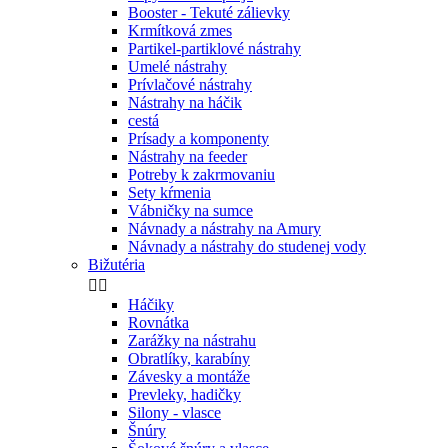
Booster - Tekuté zálievky
Krmítková zmes
Partikel-partiklové nástrahy
Umelé nástrahy
Prívlačové nástrahy
Nástrahy na háčik
cestá
Prísady a komponenty
Nástrahy na feeder
Potreby k zakrmovaniu
Sety kŕmenia
Vábničky na sumce
Návnady a nástrahy na Amury
Návnady a nástrahy do studenej vody
Bižutéria


Háčiky
Rovnátka
Zarážky na nástrahu
Obratlíky, karabíny
Závesky a montáže
Prevleky, hadičky
Silony - vlasce
Šnúry