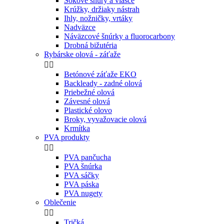
Šokové šnúry a vlasce
Krúžky, držiaky nástrah
Ihly, nožničky, vrtáky
Nadväzce
Náväzcové šnúrky a fluorocarbony
Drobná bižutéria
Rybárske olová - záťaže


Betónové záťaže EKO
Backleady - zadné olová
Priebežné olová
Závesné olová
Plastické olovo
Broky, vyvažovacie olová
Krmítka
PVA produkty


PVA pančucha
PVA šnúrka
PVA sáčky
PVA páska
PVA nugety
Oblečenie


Tričká