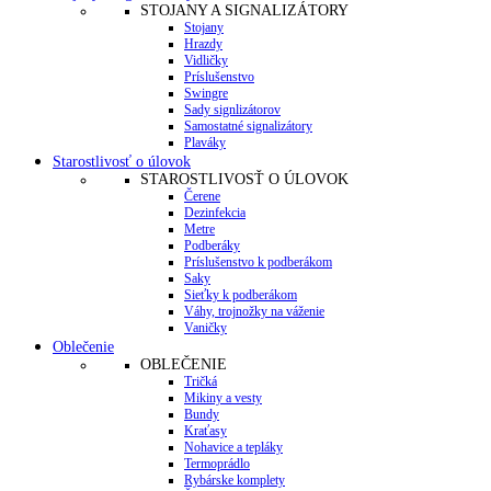
STOJANY A SIGNALIZÁTORY
Stojany
Hrazdy
Vidličky
Príslušenstvo
Swingre
Sady signlizátorov
Samostatné signalizátory
Plaváky
Starostlivosť o úlovok
STAROSTLIVOSŤ O ÚLOVOK
Čerene
Dezinfekcia
Metre
Podberáky
Príslušenstvo k podberákom
Saky
Sieťky k podberákom
Váhy, trojnožky na váženie
Vaničky
Oblečenie
OBLEČENIE
Tričká
Mikiny a vesty
Bundy
Kraťasy
Nohavice a tepláky
Termoprádlo
Rybárske komplety