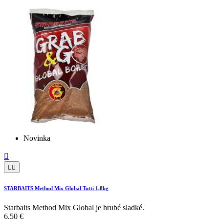
Novinka



STARBAITS Method Mix Global Tutti 1,8kg
Starbaits Method Mix Global je hrubé sladké.
6,50 €