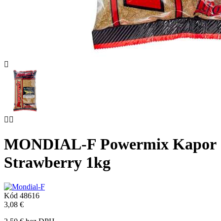



MONDIAL-F Powermix Kapor
Strawberry 1kg
Kód
48616
3,08 €