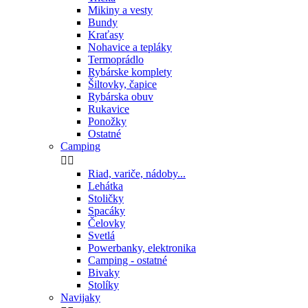
Mikiny a vesty
Bundy
Kraťasy
Nohavice a tepláky
Termoprádlo
Rybárske komplety
Šiltovky, čapice
Rybárska obuv
Rukavice
Ponožky
Ostatné
Camping


Riad, variče, nádoby...
Lehátka
Stoličky
Spacáky
Čelovky
Svetlá
Powerbanky, elektronika
Camping - ostatné
Bivaky
Stolíky
Navijaky