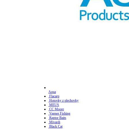
Aqua
Flacarp
Hotovky z plechovky
MEUS
CC Moore
Vagner Fishing
Raptor Baits
Mivardi
Black Cat