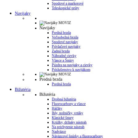
Spodové a markerové
Teleskopické prúty
Navijaky
Navijaky
Predná brzda
Voľnobežná brzda
Spodové navijaky
Prívlačové navijaky
Zadná brzda
Náhradné cievky
Vlasce a Šnúry
Púzdra na navijaky a cievky
Príslušenstvo k navijákom
Predná brzda
Predná brzda
Bižutéria
Bižutéria
Drobná bižutéria
Fluorocarbony a vlasce
Háčiky
Ihly, nožničky, vrtáky
Klasické šnury
Krúžky, držiaky nástrah
Na prichytenie nástrah
Nadväzce
Náväzcové šnúrky a fluorocarbony