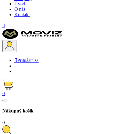
Úvod
O nás
Kontakt


Prihlásiť sa
0
Nákupný košík
0