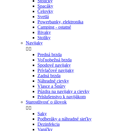
Stoličky
Spacáky
Čelovky
Svetlá
Powerbanky, elektronika
Camping - ostatné
Bivaky
Stolíky
Navijaky


Predná brzda
Voľnobežná brzda
Spodové navijaky
Prívlačové navijaky
Zadná brzda
Náhradné cievky
Vlasce a Šnúry
Púzdra na navijaky a cievky
Príslušenstvo k navijákom
Starostlivosť o úlovok


Saky
Podberáky a náhradné sieťky
Dezinfekcia
Vaničky