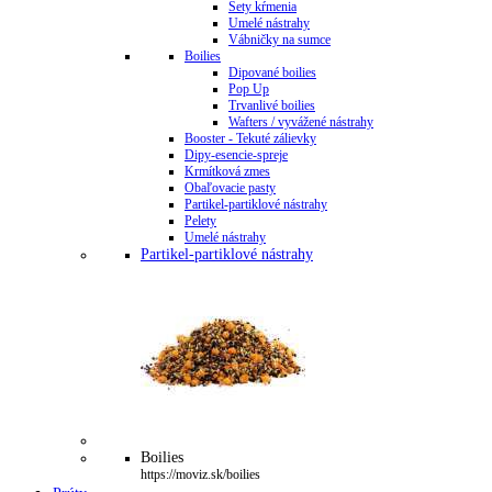
Sety kŕmenia
Umelé nástrahy
Vábničky na sumce
Boilies
Dipované boilies
Pop Up
Trvanlivé boilies
Wafters / vyvážené nástrahy
Booster - Tekuté zálievky
Dipy-esencie-spreje
Krmítková zmes
Obaľovacie pasty
Partikel-partiklové nástrahy
Pelety
Umelé nástrahy
Partikel-partiklové nástrahy
Boilies
https://moviz.sk/boilies