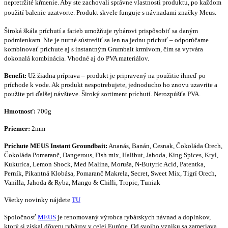
nepretržité kŕmenie. Aby ste zachovali správne vlastnosti produktu, po každom
použití balenie uzatvorte. Produkt skvele funguje s návnadami značky Meus.
Široká škála príchutí a farieb umožňuje rybárovi prispôsobiť sa daným
podmienkam. Nie je nutné sústrediť sa len na jednu príchuť – odporúčame
kombinovať príchute aj s instantným Grumbait krmivom, čím sa vytvára
dokonalá kombinácia. Vhodné aj do PVA materiálov.
Benefit:
Už žiadna príprava – produkt je pripravený na použitie ihneď po
príchode k vode. Ak produkt nespotrebujete, jednoducho ho znovu uzavrite a
použite pri ďalšej návšteve. Široký sortiment príchutí. Nerozpúšťa PVA.
Hmotnosť:
700g
Priemer:
2mm
Príchute
MEUS Instant Groundbait
:
Ananás, Banán, Cesnak, Čokoláda Orech,
Čokoláda Pomaranč, Dangerous, Fish mix, Halibut, Jahoda, King Spices, Kryl,
Kukurica, Lemon Shock, Med Malina, Moruša, N-Butyric Acid, Patentka,
Perník, Pikantná Klobása, Pomaranč Makrela, Secret, Sweet Mix, Tigrí Orech,
Vanilla, Jahoda & Ryba, Mango & Chilli, Tropic, Tuniak
Všetky novinky nájdete
TU
Spoločnosť
MEUS
je renomovaný výrobca rybárskych návnad a doplnkov,
ktorý si získal dôveru rybárov v celej Európe. Od svojho vzniku sa zameriava