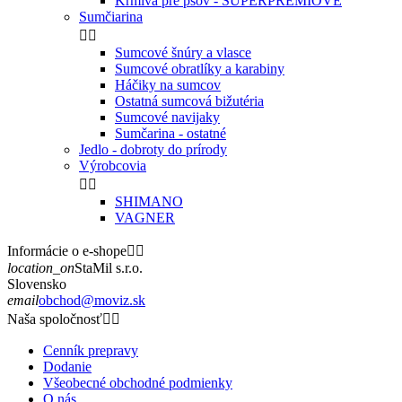
Krmivá pre psov - SUPERPRÉMIOVÉ
Sumčiarina


Sumcové šnúry a vlasce
Sumcové obratlíky a karabiny
Háčiky na sumcov
Ostatná sumcová bižutéria
Sumcové navijaky
Sumčarina - ostatné
Jedlo - dobroty do prírody
Výrobcovia


SHIMANO
VAGNER
Informácie o e-shope


location_on
StaMil s.r.o.
Slovensko
email
obchod@moviz.sk
Naša spoločnosť


Cenník prepravy
Dodanie
Všeobecné obchodné podmienky
O nás