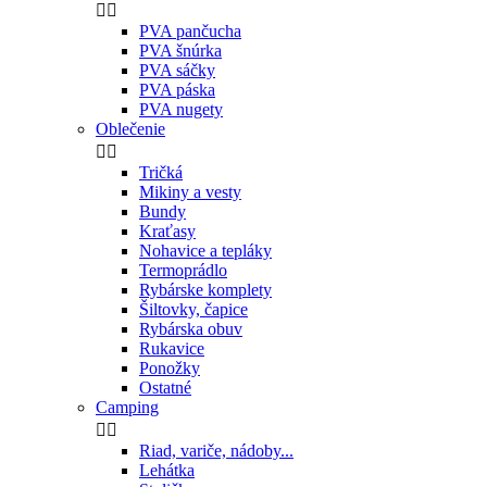


PVA pančucha
PVA šnúrka
PVA sáčky
PVA páska
PVA nugety
Oblečenie


Tričká
Mikiny a vesty
Bundy
Kraťasy
Nohavice a tepláky
Termoprádlo
Rybárske komplety
Šiltovky, čapice
Rybárska obuv
Rukavice
Ponožky
Ostatné
Camping


Riad, variče, nádoby...
Lehátka