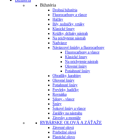
Bižutéria
Bižutéria
Drobná bižutéria
Fluorocarbony a vlasce
Háčiky
Ihly, nožničky, vrtáky
Klasické šnury
Krúžky, držiaky nástrah
Na prichytenie nástrah
Nadväzce
Náväzcové šnúrky a fluorocarbony
Fluorocarbony a vlasce
Klasické šnury
Na prichytenie nástrah
Olovené šnúry
Potiahnuté šnúry
Obratlíky, karabíny
Olovené šnúry
Potiahnuté šnúry
Prevleky, hadičky
Rovnátka
Silony - vlasce
Šnúry
Šokové šnúry a vlasce
Zarážky na nástrahu
Závesky a montáže
RYBÁRSKE OLOVÁ A ZÁŤAŽE
Závesné olová
Priebežné olová
Plastické olovo