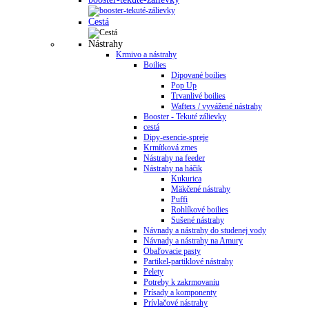
Cestá
Nástrahy
Krmivo a nástrahy
Boilies
Dipované boilies
Pop Up
Trvanlivé boilies
Wafters / vyvážené nástrahy
Booster - Tekuté zálievky
cestá
Dipy-esencie-spreje
Krmítková zmes
Nástrahy na feeder
Nástrahy na háčik
Kukurica
Mäkčené nástrahy
Puffi
Rohlíkové boilies
Sušené nástrahy
Návnady a nástrahy do studenej vody
Návnady a nástrahy na Amury
Obaľovacie pasty
Partikel-partiklové nástrahy
Pelety
Potreby k zakrmovaniu
Prísady a komponenty
Prívlačové nástrahy