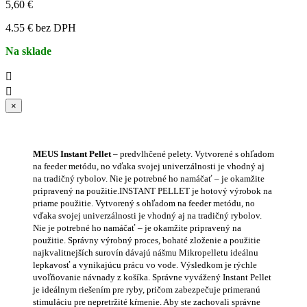
5,60 €
4.55 € bez DPH
Na sklade


×
MEUS Instant Pellet
– predvlhčené pelety. Vytvorené s ohľadom
na feeder metódu, no vďaka svojej univerzálnosti je vhodný aj
na tradičný rybolov. Nie je potrebné ho namáčať – je okamžite
pripravený na použitie.
INSTANT PELLET je hotový výrobok na
priame použitie. Vytvorený s ohľadom na feeder metódu, no
vďaka svojej univerzálnosti je vhodný aj na tradičný rybolov.
Nie je potrebné ho namáčať – je okamžite pripravený na
použitie. Správny výrobný proces, bohaté zloženie a použitie
najkvalitnejších surovín dávajú nášmu Mikropelletu ideálnu
lepkavosť a vynikajúcu prácu vo vode. Výsledkom je rýchle
uvoľňovanie návnady z košíka. Správne vyvážený Instant Pellet
je ideálnym riešením pre ryby, pričom zabezpečuje primeranú
stimuláciu pre nepretržité kŕmenie. Aby ste zachovali správne