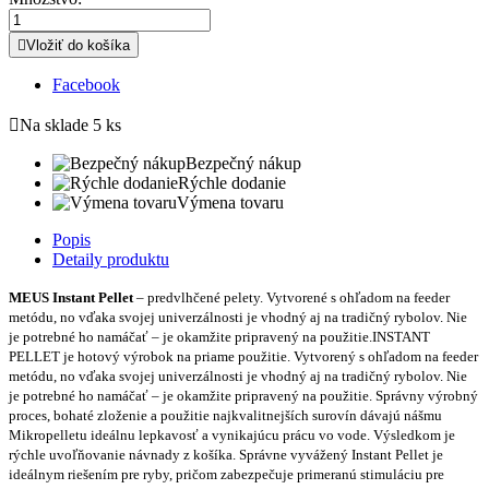

Vložiť do košíka
Facebook

Na sklade
5 ks
Bezpečný nákup
Rýchle dodanie
Výmena tovaru
Popis
Detaily produktu
MEUS Instant Pellet
– predvlhčené pelety. Vytvorené s ohľadom na feeder
metódu, no vďaka svojej univerzálnosti je vhodný aj na tradičný rybolov. Nie
je potrebné ho namáčať – je okamžite pripravený na použitie.
INSTANT
PELLET je hotový výrobok na priame použitie. Vytvorený s ohľadom na feeder
metódu, no vďaka svojej univerzálnosti je vhodný aj na tradičný rybolov. Nie
je potrebné ho namáčať – je okamžite pripravený na použitie. Správny výrobný
proces, bohaté zloženie a použitie najkvalitnejších surovín dávajú nášmu
Mikropelletu ideálnu lepkavosť a vynikajúcu prácu vo vode. Výsledkom je
rýchle uvoľňovanie návnady z košíka. Správne vyvážený Instant Pellet je
ideálnym riešením pre ryby, pričom zabezpečuje primeranú stimuláciu pre