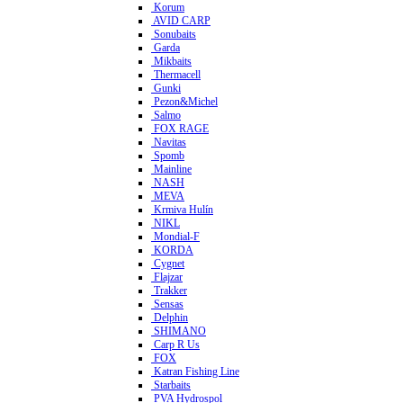
Korum
AVID CARP
Sonubaits
Garda
Mikbaits
Thermacell
Gunki
Pezon&Michel
Salmo
FOX RAGE
Navitas
Spomb
Mainline
NASH
MEVA
Krmiva Hulín
NIKL
Mondial-F
KORDA
Cygnet
Flajzar
Trakker
Sensas
Delphin
SHIMANO
Carp R Us
FOX
Katran Fishing Line
Starbaits
PVA Hydrospol