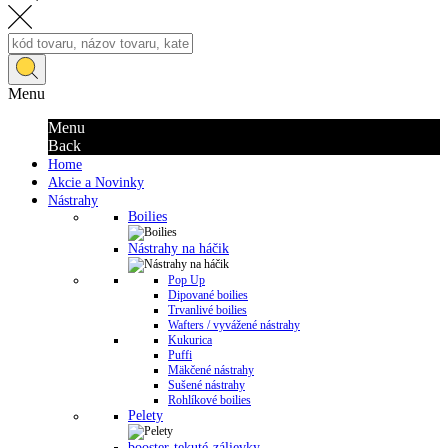
Menu
Menu
Back
Home
Akcie a Novinky
Nástrahy
Boilies
Nástrahy na háčik
Pop Up
Dipované boilies
Trvanlivé boilies
Wafters / vyvážené nástrahy
Kukurica
Puffi
Mäkčené nástrahy
Sušené nástrahy
Rohlíkové boilies
Pelety
booster-tekuté-zálievky