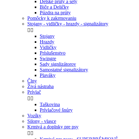
Detské prúty a sety
Biče a Deličky
Púzdra na prúty
Pomôcky k zakrmovaniu
Stojany - vidličky - hrazdy - signalizátory


Stojany
Hrazdy
Vidličky
Príslušenstvo
Swingre
Sady signlizátorov
Samostatné signalizátory
Plaváky
Člny
Živá nástraha
Prívlač


Taškovina
Prívlačové šnúry
Vozíky
Silony - vlasce
Krmivá a doplnky pre psy

