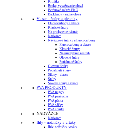
Krmítka
Broky, vyvažovacie olová
Betónové záťaže EKO
Backleady - zadné olová
Vlasce - šnúry a pletenky
Fluorocarbony a vlasce
Klasické šnury
Na prichytenie nástrah
Nadväzce
Náväzcové šnúrky a fluorocarbony
Fluorocarbony a vlasce
Klasické šnury
Na prichytenie nástrah
Olovené šnúry
Potiahnuté šnúry
Olovené šnúry
Potiahnuté šnúry
Silony - vlasce
Šnúry
Šokové šnúry a vlasce
PVA PRODUKTY
PVA nugety
PVA pančucha
PVA páska
PVA sáčky
PVA šnúrka
NADVÄZCE
Nadväzce
Ihly - nožničky a vrtáky
Ihly, nožničky, vrtáky