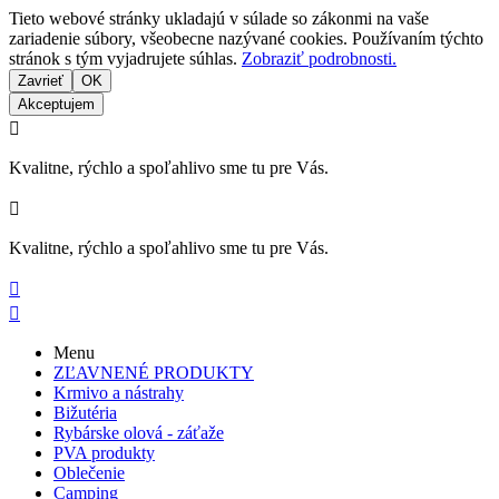
Tieto webové stránky ukladajú v súlade so zákonmi na vaše
zariadenie súbory, všeobecne nazývané cookies. Používaním týchto
stránok s tým vyjadrujete súhlas.
Zobraziť podrobnosti.
Zavrieť
OK
Akceptujem

Kvalitne, rýchlo a spoľahlivo sme tu pre Vás.

Kvalitne, rýchlo a spoľahlivo sme tu pre Vás.


Menu
ZĽAVNENÉ PRODUKTY
Krmivo a nástrahy
Bižutéria
Rybárske olová - záťaže
PVA produkty
Oblečenie
Camping