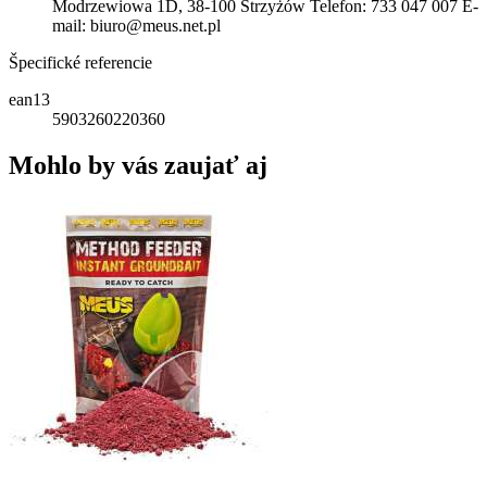
Modrzewiowa 1D, 38-100 Strzyżów Telefon: 733 047 007 E-
mail: biuro@meus.net.pl
Špecifické referencie
ean13
5903260220360
Mohlo by vás zaujať aj