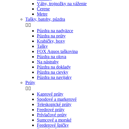
Váhy, trojnožky na váženie
Čerene
Metre
Tašky, batohy, púzdra


Púzdra na nadväzce
Púzdra na prúty
Krabičky, boxy
Tašky
FOX Aquos taškovina
Púzdra na olova
Na nástrahy
Púzdra na doklady
Púzdra na cievky
Púzdra na navijaky
Prúty


Kaprové prúty
Spodové a markerové
Teleskopické prúty
Feedrové prúty
Prívlačové prúty
Sumcové a morské
Feederové špičky