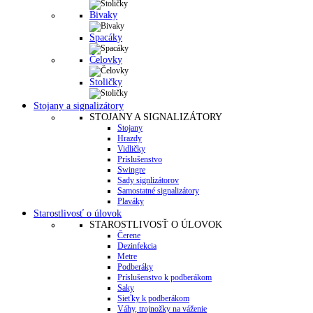
Bivaky
Spacáky
Čelovky
Stoličky
Stojany a signalizátory
STOJANY A SIGNALIZÁTORY
Stojany
Hrazdy
Vidličky
Príslušenstvo
Swingre
Sady signlizátorov
Samostatné signalizátory
Plaváky
Starostlivosť o úlovok
STAROSTLIVOSŤ O ÚLOVOK
Čerene
Dezinfekcia
Metre
Podberáky
Príslušenstvo k podberákom
Saky
Sieťky k podberákom
Váhy, trojnožky na váženie