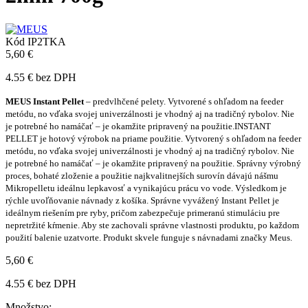
Kód
IP2TKA
5,60 €
4.55 € bez DPH
MEUS Instant Pellet
– predvlhčené pelety. Vytvorené s ohľadom na feeder
metódu, no vďaka svojej univerzálnosti je vhodný aj na tradičný rybolov. Nie
je potrebné ho namáčať – je okamžite pripravený na použitie.
INSTANT
PELLET je hotový výrobok na priame použitie. Vytvorený s ohľadom na feeder
metódu, no vďaka svojej univerzálnosti je vhodný aj na tradičný rybolov. Nie
je potrebné ho namáčať – je okamžite pripravený na použitie. Správny výrobný
proces, bohaté zloženie a použitie najkvalitnejších surovín dávajú nášmu
Mikropelletu ideálnu lepkavosť a vynikajúcu prácu vo vode. Výsledkom je
rýchle uvoľňovanie návnady z košíka. Správne vyvážený Instant Pellet je
ideálnym riešením pre ryby, pričom zabezpečuje primeranú stimuláciu pre
nepretržité kŕmenie. Aby ste zachovali správne vlastnosti produktu, po každom
použití balenie uzatvorte. Produkt skvele funguje s návnadami značky Meus.
5,60 €
4.55 € bez DPH
Množstvo: