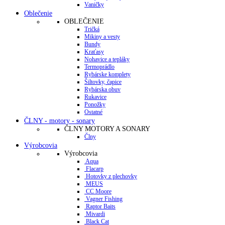
Vaničky
Oblečenie
OBLEČENIE
Tričká
Mikiny a vesty
Bundy
Kraťasy
Nohavice a tepláky
Termoprádlo
Rybárske komplety
Šiltovky, čapice
Rybárska obuv
Rukavice
Ponožky
Ostatné
ČLNY - motory - sonary
ČLNY MOTORY A SONARY
Člny
Výrobcovia
Výrobcovia
Aqua
Flacarp
Hotovky z plechovky
MEUS
CC Moore
Vagner Fishing
Raptor Baits
Mivardi
Black Cat