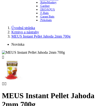
RidgeMonkey
Gardner
EKOAQUA
F-Baits
Garant Baits
Pirkobaits
Úvodná stránka
Krmivo a nástrahy
MEUS Instant Pellet Jahoda 2mm 700g
Novinka



MEUS Instant Pellet Jahoda
2mm 700g