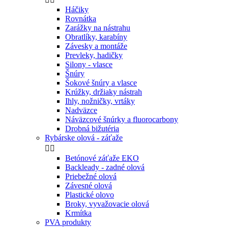
Háčiky
Rovnátka
Zarážky na nástrahu
Obratlíky, karabíny
Závesky a montáže
Prevleky, hadičky
Silony - vlasce
Šnúry
Šokové šnúry a vlasce
Krúžky, držiaky nástrah
Ihly, nožničky, vrtáky
Nadväzce
Náväzcové šnúrky a fluorocarbony
Drobná bižutéria
Rybárske olová - záťaže


Betónové záťaže EKO
Backleady - zadné olová
Priebežné olová
Závesné olová
Plastické olovo
Broky, vyvažovacie olová
Krmítka
PVA produkty