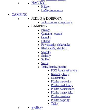
HÁČIKY
Háčiky
Háčiky na sumcov
CAMPING
JEDLO A DOBROTY
Jedlo - dobroty do prírody
CAMPING
Bivaky
Camping - ostatné
Čelovky
Lehátka
Powerbanky, elektronika
Riad, variče, nádoby...
Spacáky
Stoličky
Stolíky
Svetlá
Tašky, batohy, púzdra
FOX Aquos taškovina
Krabičky, boxy
Na nástrahy
Púzdra na cievky
Púzdra na doklady
Púzdra na nadväzce
Púzdra na navijaky
Púzdra na olova
Púzdra na prúty
Tašky
Stoličky