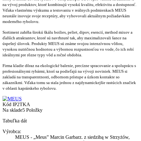
na vývoj produktov, ktoré kombinujú vysokú kvalitu, efektivitu a dostupnosť.
Vďaka vlastnému výskumu a testovaniu v reálnych podmienkach MEUS
neustále inovuje svoje receptúry, aby vyhovovali aktuálnym požiadavkám
moderného rybolovu.
Sortiment zahŕňa širokú škálu boilies, peliet, dipov, esencií, method mixov a
ďalších atraktantov, ktoré sú navrhnuté tak, aby maximalizovali šance na
úspešný úlovok. Produkty MEUS sú známe svojou intenzívnou vôňou,
vysokou nutričnou hodnotou a výbornou rozpustnosťou vo vode, čo ich robí
ideálnymi pre rôzne typy vôd a ročné obdobia.
Firma kladie dôraz na ekologické balenie, precízne spracovanie a spoluprácu s
profesionálnymi rybármi, ktorí sa podieľajú na vývoji noviniek. MEUS si
zakladá na transparentnosti, odbornom prístupe a úzkom kontakte so
zákazníkmi. Vďaka tomu sa stala jednou z najdynamickejšie rastúcich značiek
v oblasti kaprárskeho rybolovu.
Kód
IP2TKA
Na sklade
5 Položky
Tabuľka dát
Výrobca:
MEUS - „Meus” Marcin Garbarz. z siedzibą w Strzyżów,