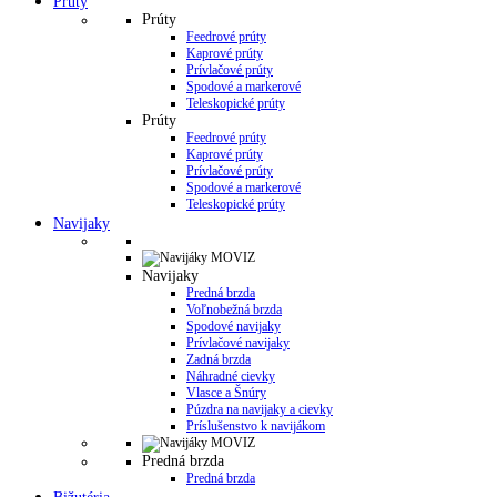
Prúty
Prúty
Feedrové prúty
Kaprové prúty
Prívlačové prúty
Spodové a markerové
Teleskopické prúty
Prúty
Feedrové prúty
Kaprové prúty
Prívlačové prúty
Spodové a markerové
Teleskopické prúty
Navijaky
Navijaky
Predná brzda
Voľnobežná brzda
Spodové navijaky
Prívlačové navijaky
Zadná brzda
Náhradné cievky
Vlasce a Šnúry
Púzdra na navijaky a cievky
Príslušenstvo k navijákom
Predná brzda
Predná brzda