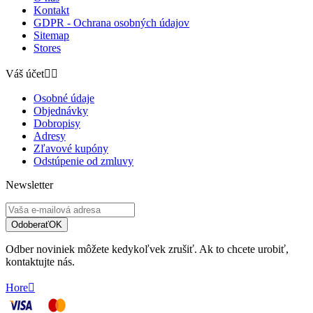
Kontakt
GDPR - Ochrana osobných údajov
Sitemap
Stores
Váš účet


Osobné údaje
Objednávky
Dobropisy
Adresy
Zľavové kupóny
Odstúpenie od zmluvy
Newsletter
Odoberať
OK
Odber noviniek môžete kedykoľvek zrušiť. Ak to chcete urobiť,
kontaktujte nás.
Hore
