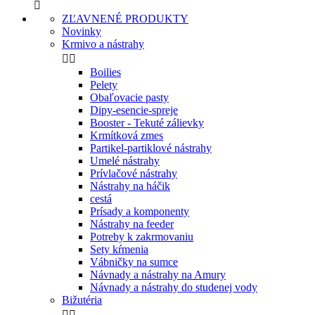

ZĽAVNENÉ PRODUKTY
Novinky
Krmivo a nástrahy


Boilies
Pelety
Obaľovacie pasty
Dipy-esencie-spreje
Booster - Tekuté zálievky
Krmítková zmes
Partikel-partiklové nástrahy
Umelé nástrahy
Prívlačové nástrahy
Nástrahy na háčik
cestá
Prísady a komponenty
Nástrahy na feeder
Potreby k zakrmovaniu
Sety kŕmenia
Vábničky na sumce
Návnady a nástrahy na Amury
Návnady a nástrahy do studenej vody
Bižutéria

