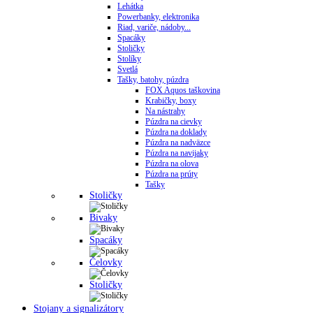
Lehátka
Powerbanky, elektronika
Riad, variče, nádoby...
Spacáky
Stoličky
Stolíky
Svetlá
Tašky, batohy, púzdra
FOX Aquos taškovina
Krabičky, boxy
Na nástrahy
Púzdra na cievky
Púzdra na doklady
Púzdra na nadväzce
Púzdra na navijaky
Púzdra na olova
Púzdra na prúty
Tašky
Stoličky
Bivaky
Spacáky
Čelovky
Stoličky
Stojany a signalizátory