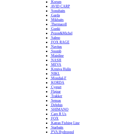
Korum
AVID CARP
Sonubaits
Garda
Mikbaits
Thermacell
Gunki
Pezon&Michel
Salmo
FOX RAGE
Navitas
Spomb
Mainline
NASH
MEVA
Krmiva Hulín
NIKL
Mondial-F
KORDA
Cygnet
Flajzar
Trakker
Sensas
Delphin
SHIMANO
Carp R Us
FOX
Katran Fishing Line
Starbaits
PVA Hydrospol