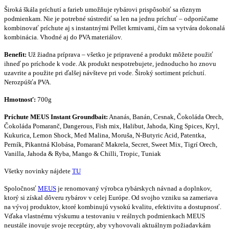
Široká škála príchutí a farieb umožňuje rybárovi prispôsobiť sa rôznym
podmienkam. Nie je potrebné sústrediť sa len na jednu príchuť – odporúčame
kombinovať príchute aj s instantnými Pellet krmivami, čím sa vytvára dokonalá
kombinácia. Vhodné aj do PVA materiálov.
Benefit:
Už žiadna príprava – všetko je pripravené a produkt môžete použiť
ihneď po príchode k vode. Ak produkt nespotrebujete, jednoducho ho znovu
uzavrite a použite pri ďalšej návšteve pri vode. Široký sortiment príchutí.
Nerozpúšťa PVA.
Hmotnosť:
700g
Príchute
MEUS Instant Groundbait
:
Ananás, Banán, Cesnak, Čokoláda Orech,
Čokoláda Pomaranč, Dangerous, Fish mix, Halibut, Jahoda, King Spices, Kryl,
Kukurica, Lemon Shock, Med Malina, Moruša, N-Butyric Acid, Patentka,
Perník, Pikantná Klobása, Pomaranč Makrela, Secret, Sweet Mix, Tigrí Orech,
Vanilla, Jahoda & Ryba, Mango & Chilli, Tropic, Tuniak
Všetky novinky nájdete
TU
Spoločnosť
MEUS
je renomovaný výrobca rybárskych návnad a doplnkov,
ktorý si získal dôveru rybárov v celej Európe. Od svojho vzniku sa zameriava
na vývoj produktov, ktoré kombinujú vysokú kvalitu, efektivitu a dostupnosť.
Vďaka vlastnému výskumu a testovaniu v reálnych podmienkach MEUS
neustále inovuje svoje receptúry, aby vyhovovali aktuálnym požiadavkám