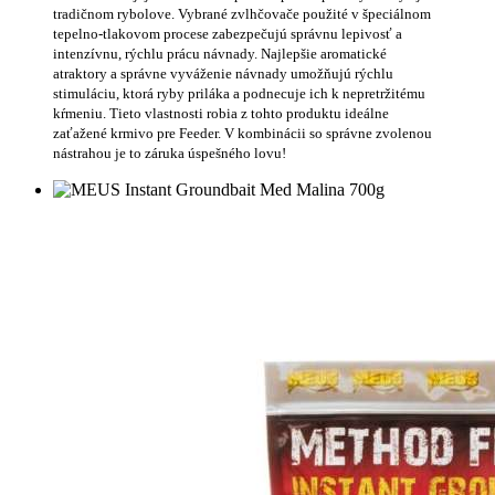
tradičnom rybolove. Vybrané zvlhčovače použité v špeciálnom
tepelno-tlakovom procese zabezpečujú správnu lepivosť a
intenzívnu, rýchlu prácu návnady. Najlepšie aromatické
atraktory a správne vyváženie návnady umožňujú rýchlu
stimuláciu, ktorá ryby priláka a podnecuje ich k nepretržitému
kŕmeniu. Tieto vlastnosti robia z tohto produktu ideálne
zaťažené krmivo pre Feeder. V kombinácii so správne zvolenou
nástrahou je to záruka úspešného lovu!