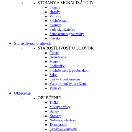
STOJANY A SIGNALIZÁTORY
Stojany
Hrazdy
Vidličky
Príslušenstvo
Swingre
Sady signlizátorov
Samostatné signalizátory
Plaváky
Starostlivosť o úlovok
STAROSTLIVOSŤ O ÚLOVOK
Čerene
Dezinfekcia
Metre
Podberáky
Príslušenstvo k podberákom
Saky
Sieťky k podberákom
Váhy, trojnožky na váženie
Vaničky
Oblečenie
OBLEČENIE
Tričká
Mikiny a vesty
Bundy
Kraťasy
Nohavice a tepláky
Termoprádlo
Rybárske komplety