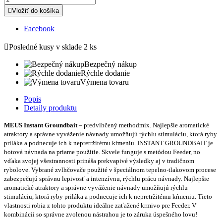

Vložiť do košíka
Facebook

Posledné kusy v sklade
2 ks
Bezpečný nákup
Rýchle dodanie
Výmena tovaru
Popis
Detaily produktu
MEUS Instant Groundbait
– predvlhčený methodmix. Najlepšie aromatické
atraktory a správne vyváženie návnady umožňujú rýchlu stimuláciu, ktorá ryby
priláka a podnecuje ich k nepretržitému kŕmeniu.
INSTANT GROUNDBAIT je
hotová návnada na priame použitie. Skvele funguje s metódou Feeder, no
vďaka svojej všestrannosti prináša prekvapivé výsledky aj v tradičnom
rybolove. Vybrané zvlhčovače použité v špeciálnom tepelno-tlakovom procese
zabezpečujú správnu lepivosť a intenzívnu, rýchlu prácu návnady. Najlepšie
aromatické atraktory a správne vyváženie návnady umožňujú rýchlu
stimuláciu, ktorá ryby priláka a podnecuje ich k nepretržitému kŕmeniu. Tieto
vlastnosti robia z tohto produktu ideálne zaťažené krmivo pre Feeder. V
kombinácii so správne zvolenou nástrahou je to záruka úspešného lovu!