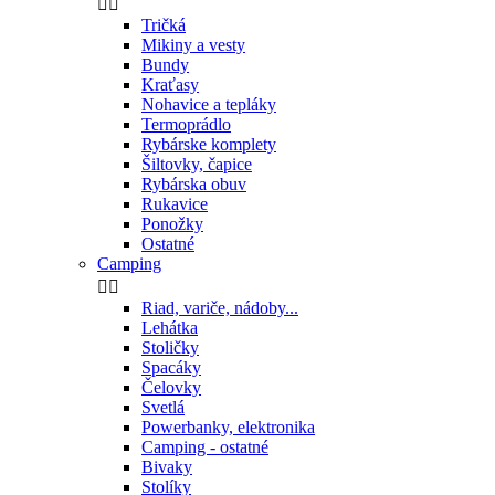


Tričká
Mikiny a vesty
Bundy
Kraťasy
Nohavice a tepláky
Termoprádlo
Rybárske komplety
Šiltovky, čapice
Rybárska obuv
Rukavice
Ponožky
Ostatné
Camping


Riad, variče, nádoby...
Lehátka
Stoličky
Spacáky
Čelovky
Svetlá
Powerbanky, elektronika
Camping - ostatné
Bivaky
Stolíky