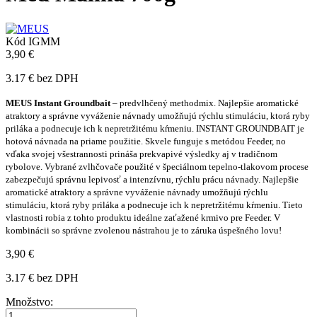
Kód
IGMM
3,90 €
3.17 € bez DPH
MEUS Instant Groundbait
– predvlhčený methodmix. Najlepšie aromatické
atraktory a správne vyváženie návnady umožňujú rýchlu stimuláciu, ktorá ryby
priláka a podnecuje ich k nepretržitému kŕmeniu.
INSTANT GROUNDBAIT je
hotová návnada na priame použitie. Skvele funguje s metódou Feeder, no
vďaka svojej všestrannosti prináša prekvapivé výsledky aj v tradičnom
rybolove. Vybrané zvlhčovače použité v špeciálnom tepelno-tlakovom procese
zabezpečujú správnu lepivosť a intenzívnu, rýchlu prácu návnady. Najlepšie
aromatické atraktory a správne vyváženie návnady umožňujú rýchlu
stimuláciu, ktorá ryby priláka a podnecuje ich k nepretržitému kŕmeniu. Tieto
vlastnosti robia z tohto produktu ideálne zaťažené krmivo pre Feeder. V
kombinácii so správne zvolenou nástrahou je to záruka úspešného lovu!
3,90 €
3.17 € bez DPH
Množstvo: