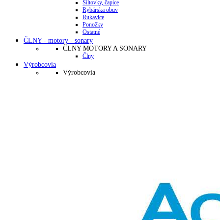
Šiltovky, čapice
Rybárska obuv
Rukavice
Ponožky
Ostatné
ČLNY - motory - sonary
ČLNY MOTORY A SONARY
Člny
Výrobcovia
Výrobcovia