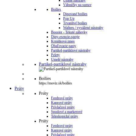
Umelé nástrahy
Vábničky na sumce
Boilies
Dipované boilies
Pop Up
Trvanlivé boilies
Wafters / vyvážené nástrahy
Booster - Tekuté zálievky
Dipy-esencie-spreje
Krmítková zmes
Obaľovacie pasty
Partikel-partiklové nástrahy
Pelety
Umelé nástrahy
Partikel-partiklové nástrahy
Boilies
https://moviz.sk/boilies
Prúty
Prúty
Feedrové prúty
Kaprové prúty
Prívlačové prúty
Spodové a markerové
Teleskopické prúty
Prúty
Feedrové prúty
Kaprové prúty
Prívlačové prúty