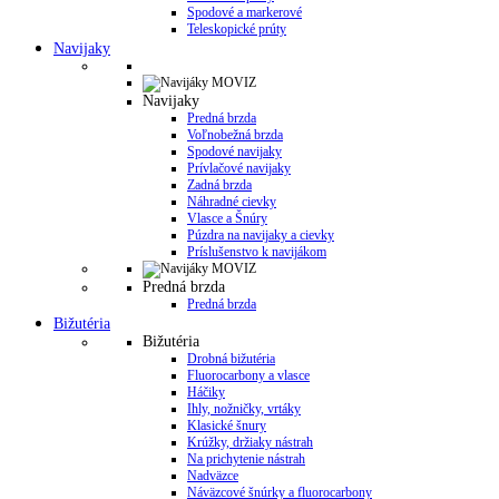
Spodové a markerové
Teleskopické prúty
Navijaky
Navijaky
Predná brzda
Voľnobežná brzda
Spodové navijaky
Prívlačové navijaky
Zadná brzda
Náhradné cievky
Vlasce a Šnúry
Púzdra na navijaky a cievky
Príslušenstvo k navijákom
Predná brzda
Predná brzda
Bižutéria
Bižutéria
Drobná bižutéria
Fluorocarbony a vlasce
Háčiky
Ihly, nožničky, vrtáky
Klasické šnury
Krúžky, držiaky nástrah
Na prichytenie nástrah
Nadväzce
Náväzcové šnúrky a fluorocarbony