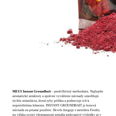
MEUS Instant Groundbait
– predvlhčený methodmix. Najlepšie
aromatické atraktory a správne vyváženie návnady umožňujú
rýchlu stimuláciu, ktorá ryby priláka a podnecuje ich k
nepretržitému kŕmeniu.
INSTANT GROUNDBAIT je hotová
návnada na priame použitie. Skvele funguje s metódou Feeder,
no vďaka svojej všestrannosti prináša prekvapivé výsledky aj v