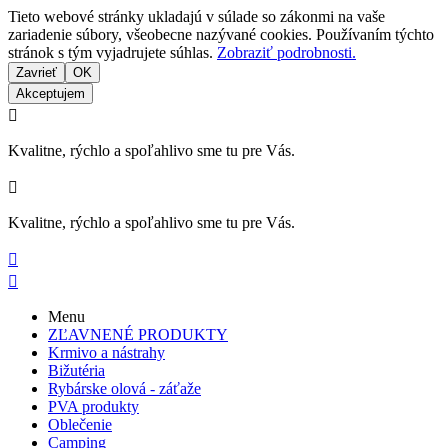
Tieto webové stránky ukladajú v súlade so zákonmi na vaše
zariadenie súbory, všeobecne nazývané cookies. Používaním týchto
stránok s tým vyjadrujete súhlas.
Zobraziť podrobnosti.
Zavrieť
OK
Akceptujem

Kvalitne, rýchlo a spoľahlivo sme tu pre Vás.

Kvalitne, rýchlo a spoľahlivo sme tu pre Vás.


Menu
ZĽAVNENÉ PRODUKTY
Krmivo a nástrahy
Bižutéria
Rybárske olová - záťaže
PVA produkty
Oblečenie
Camping