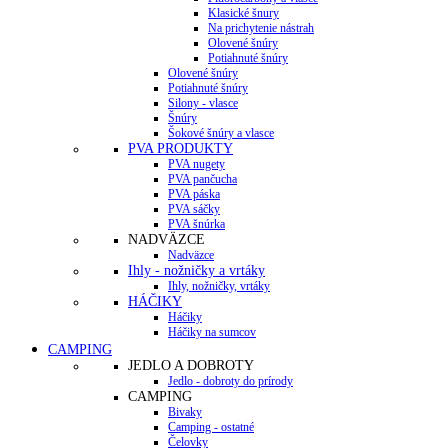
Klasické šnury
Na prichytenie nástrah
Olovené šnúry
Potiahnuté šnúry
Olovené šnúry
Potiahnuté šnúry
Silony - vlasce
Šnúry
Šokové šnúry a vlasce
PVA PRODUKTY
PVA nugety
PVA pančucha
PVA páska
PVA sáčky
PVA šnúrka
NADVÄZCE
Nadväzce
Ihly - nožničky a vrtáky
Ihly, nožničky, vrtáky
HÁČIKY
Háčiky
Háčiky na sumcov
CAMPING
JEDLO A DOBROTY
Jedlo - dobroty do prírody
CAMPING
Bivaky
Camping - ostatné
Čelovky