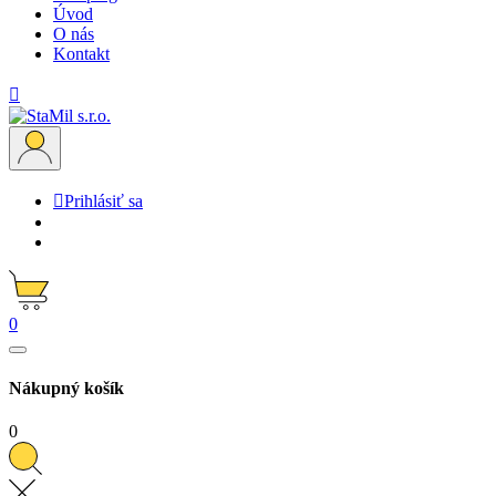
Úvod
O nás
Kontakt


Prihlásiť sa
0
Nákupný košík
0