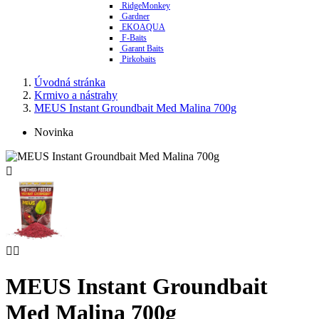
RidgeMonkey
Gardner
EKOAQUA
F-Baits
Garant Baits
Pirkobaits
Úvodná stránka
Krmivo a nástrahy
MEUS Instant Groundbait Med Malina 700g
Novinka



MEUS Instant Groundbait
Med Malina 700g