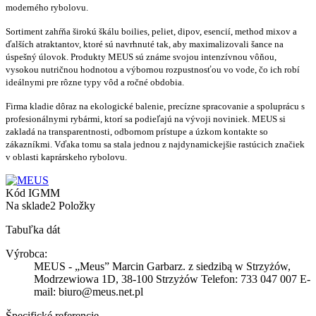
moderného rybolovu.
Sortiment zahŕňa širokú škálu boilies, peliet, dipov, esencií, method mixov a
ďalších atraktantov, ktoré sú navrhnuté tak, aby maximalizovali šance na
úspešný úlovok. Produkty MEUS sú známe svojou intenzívnou vôňou,
vysokou nutričnou hodnotou a výbornou rozpustnosťou vo vode, čo ich robí
ideálnymi pre rôzne typy vôd a ročné obdobia.
Firma kladie dôraz na ekologické balenie, precízne spracovanie a spoluprácu s
profesionálnymi rybármi, ktorí sa podieľajú na vývoji noviniek. MEUS si
zakladá na transparentnosti, odbornom prístupe a úzkom kontakte so
zákazníkmi. Vďaka tomu sa stala jednou z najdynamickejšie rastúcich značiek
v oblasti kaprárskeho rybolovu.
Kód
IGMM
Na sklade
2 Položky
Tabuľka dát
Výrobca:
MEUS - „Meus” Marcin Garbarz. z siedzibą w Strzyżów,
Modrzewiowa 1D, 38-100 Strzyżów Telefon: 733 047 007 E-
mail: biuro@meus.net.pl
Špecifické referencie