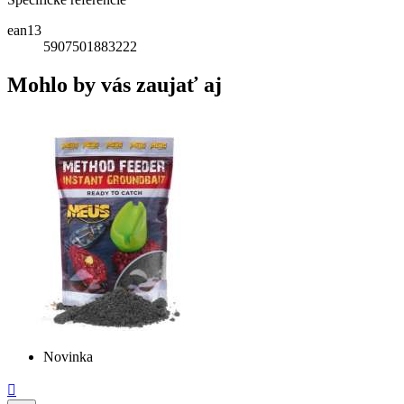
ean13
5907501883222
Mohlo by vás zaujať aj
Novinka
