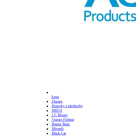
Aqua
Flacarp
Hotovky z plechovky
MEUS
CC Moore
Vagner Fishing
Raptor Baits
Mivardi
Black Cat