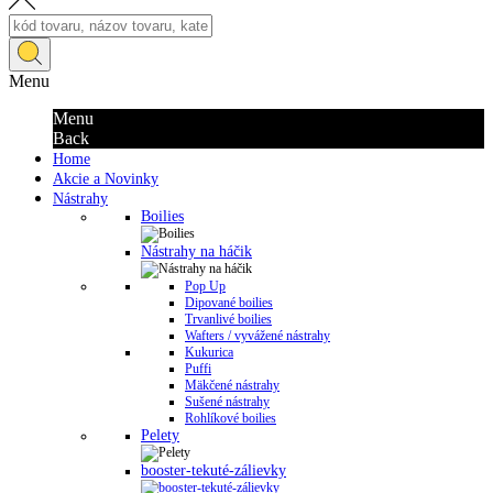
Menu
Menu
Back
Home
Akcie a Novinky
Nástrahy
Boilies
Nástrahy na háčik
Pop Up
Dipované boilies
Trvanlivé boilies
Wafters / vyvážené nástrahy
Kukurica
Puffi
Mäkčené nástrahy
Sušené nástrahy
Rohlíkové boilies
Pelety
booster-tekuté-zálievky