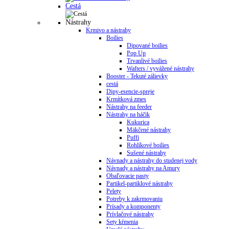
Cestá
Nástrahy
Krmivo a nástrahy
Boilies
Dipované boilies
Pop Up
Trvanlivé boilies
Wafters / vyvážené nástrahy
Booster - Tekuté zálievky
cestá
Dipy-esencie-spreje
Krmítková zmes
Nástrahy na feeder
Nástrahy na háčik
Kukurica
Mäkčené nástrahy
Puffi
Rohlíkové boilies
Sušené nástrahy
Návnady a nástrahy do studenej vody
Návnady a nástrahy na Amury
Obaľovacie pasty
Partikel-partiklové nástrahy
Pelety
Potreby k zakrmovaniu
Prísady a komponenty
Prívlačové nástrahy
Sety kŕmenia