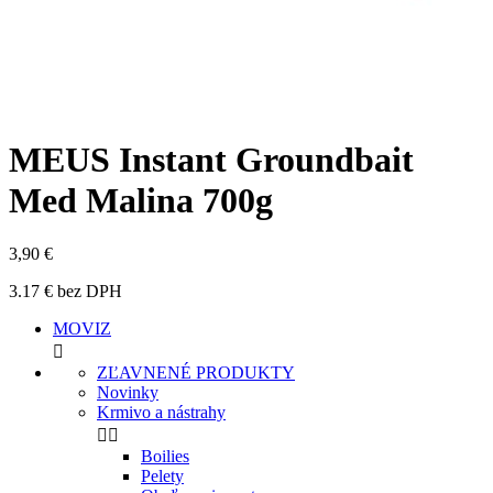
MEUS Instant Groundbait
Med Malina 700g
3,90 €
3.17 € bez DPH
MOVIZ

ZĽAVNENÉ PRODUKTY
Novinky
Krmivo a nástrahy


Boilies
Pelety