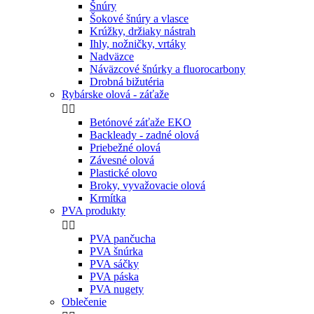
Šnúry
Šokové šnúry a vlasce
Krúžky, držiaky nástrah
Ihly, nožničky, vrtáky
Nadväzce
Náväzcové šnúrky a fluorocarbony
Drobná bižutéria
Rybárske olová - záťaže


Betónové záťaže EKO
Backleady - zadné olová
Priebežné olová
Závesné olová
Plastické olovo
Broky, vyvažovacie olová
Krmítka
PVA produkty


PVA pančucha
PVA šnúrka
PVA sáčky
PVA páska
PVA nugety
Oblečenie