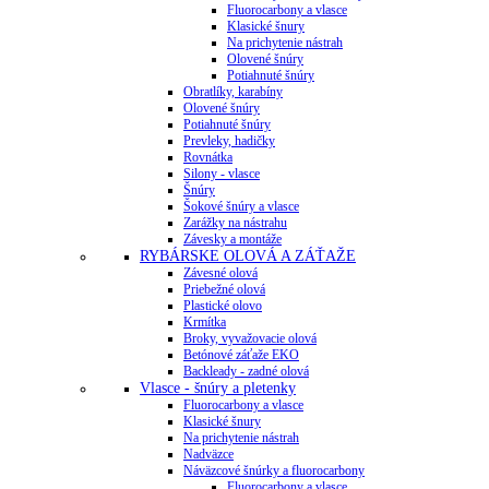
Fluorocarbony a vlasce
Klasické šnury
Na prichytenie nástrah
Olovené šnúry
Potiahnuté šnúry
Obratlíky, karabíny
Olovené šnúry
Potiahnuté šnúry
Prevleky, hadičky
Rovnátka
Silony - vlasce
Šnúry
Šokové šnúry a vlasce
Zarážky na nástrahu
Závesky a montáže
RYBÁRSKE OLOVÁ A ZÁŤAŽE
Závesné olová
Priebežné olová
Plastické olovo
Krmítka
Broky, vyvažovacie olová
Betónové záťaže EKO
Backleady - zadné olová
Vlasce - šnúry a pletenky
Fluorocarbony a vlasce
Klasické šnury
Na prichytenie nástrah
Nadväzce
Náväzcové šnúrky a fluorocarbony
Fluorocarbony a vlasce