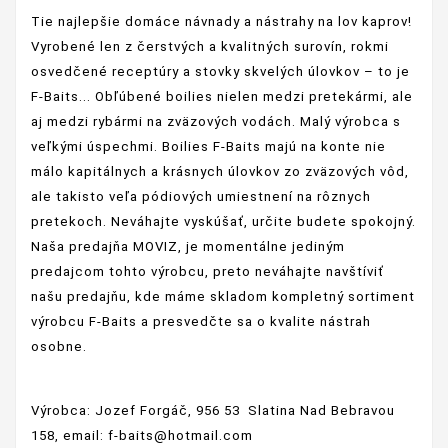
Tie najlepšie domáce návnady a nástrahy na lov kaprov!
Vyrobené len z čerstvých a kvalitných surovín, rokmi
osvedčené receptúry a stovky skvelých úlovkov – to je
F-Baits... Obľúbené boilies nielen medzi pretekármi, ale
aj medzi rybármi na zväzových vodách. Malý výrobca s
veľkými úspechmi. Boilies F-Baits majú na konte nie
málo kapitálnych a krásnych úlovkov zo zväzových vôd,
ale takisto veľa pódiových umiestnení na rôznych
pretekoch. Neváhajte vyskúšať, určite budete spokojný.
Naša predajňa MOVIZ, je momentálne jediným
predajcom tohto výrobcu, preto neváhajte navštíviť
našu predajňu, kde máme skladom kompletný sortiment
výrobcu F-Baits a presvedčte sa o kvalite nástrah
osob
ne.
Výrobca: Jozef Forgáč, 956 53 Slatina Nad Bebravou
158, email: f-baits@hotmail.com