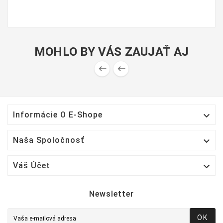
MOHLO BY VÁS ZAUJAŤ AJ



Informácie O E-Shope

Naša Spoločnosť

Váš Účet
Newsletter
OK