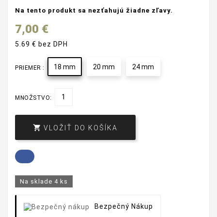
Na tento produkt sa nezťahujú žiadne zľavy.
7,00 €
5.69 € bez DPH
18 mm
20 mm
24 mm
PRIEMER :
MNOŽSTVO:

VLOŽIŤ DO KOŠÍKA
Na sklade
4 ks
Bezpečný Nákup