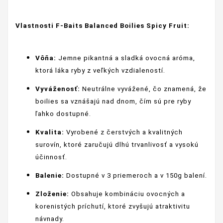
Vlastnosti F-Baits Balanced Boilies Spicy Fruit:
Vôňa:
Jemne pikantná a sladká ovocná aróma,
ktorá láka ryby z veľkých vzdialeností.
Vyváženosť:
Neutrálne vyvážené, čo znamená, že
boilies sa vznášajú nad dnom, čím sú pre ryby
ľahko dostupné.
Kvalita:
Vyrobené z čerstvých a kvalitných
surovín, ktoré zaručujú dlhú trvanlivosť a vysokú
účinnosť.
Balenie:
Dostupné v 3 priemeroch a v 150g balení.
Zloženie:
Obsahuje kombináciu ovocných a
korenistých príchutí, ktoré zvyšujú atraktivitu
návnady.