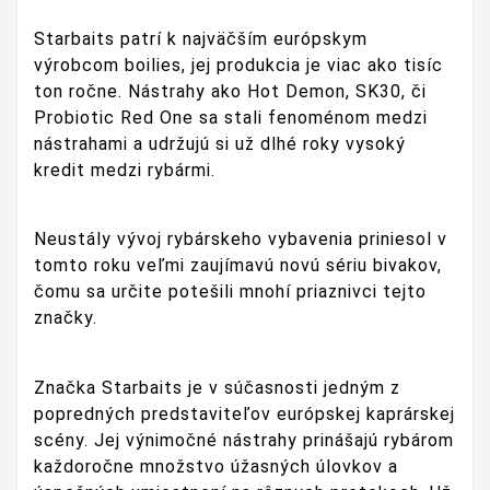
Starbaits patrí k najväčším európskym
výrobcom boilies, jej produkcia je viac ako tisíc
ton ročne. Nástrahy ako Hot Demon, SK30, či
Probiotic Red One sa stali fenoménom medzi
nástrahami a udržujú si už dlhé roky vysoký
kredit medzi rybármi.
Neustály vývoj rybárskeho vybavenia priniesol v
tomto roku veľmi zaujímavú novú sériu bivakov,
čomu sa určite potešili mnohí priaznivci tejto
značky.
Značka Starbaits je v súčasnosti jedným z
popredných predstaviteľov európskej kaprárskej
scény. Jej výnimočné nástrahy prinášajú rybárom
každoročne množstvo úžasných úlovkov a