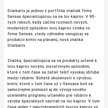
Starbaits je jednou z portfólia značiek firmy
Sensas špecializujúcou sa na lov kaprov. V 90-
tych rokoch, kedy začína rozmach nových,
moderných spôsobov lovu kaprov vzniká vo
firme Sensas, vtedy výhradne venujúcej sa
produkcii krmív na plávanú, nová značka
Starbaits.
Značka, špecializujúca sa na produkty určené k
lovu kaprov novými, inovatívnymi spôsobmi,
ktoré v tom čase sa začali tešiť vysokej obľube
medzi rybármi. Bohaté skúsenosti s výrobou
krmív, ktoré v tom čase už v Sensase boli sa
samozrejme preniesli aj do vývoja nového
uceleného programu určeného pre rybárov k
výrobe špeciálnych nástrah na lov kaprov. V tom
čase jeden z najuznávanejších lovcov kaprov vo