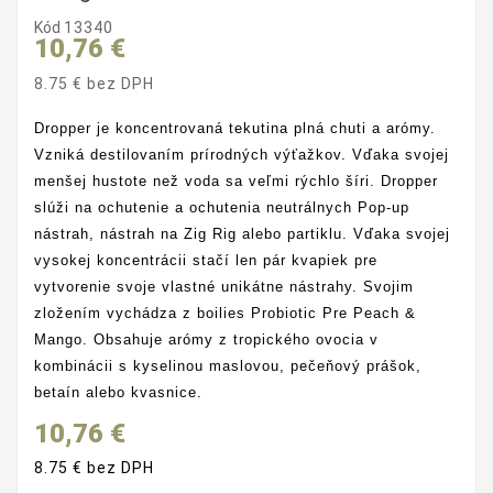
Kód
13340
10,76 €
8.75 € bez DPH
Dropper je koncentrovaná tekutina plná chuti a arómy.
Vzniká destilovaním prírodných výťažkov. Vďaka svojej
menšej hustote než voda sa veľmi rýchlo šíri. Dropper
slúži na ochutenie a ochutenia neutrálnych Pop-up
nástrah, nástrah na Zig Rig alebo partiklu. Vďaka svojej
vysokej koncentrácii stačí len pár kvapiek pre
vytvorenie svoje vlastné unikátne nástrahy. Svojim
zložením vychádza z boilies Probiotic Pre Peach &
Mango. Obsahuje arómy z tropického ovocia v
kombinácii s kyselinou maslovou, pečeňový prášok,
betaín alebo kvasnice.
10,76 €
8.75 € bez DPH