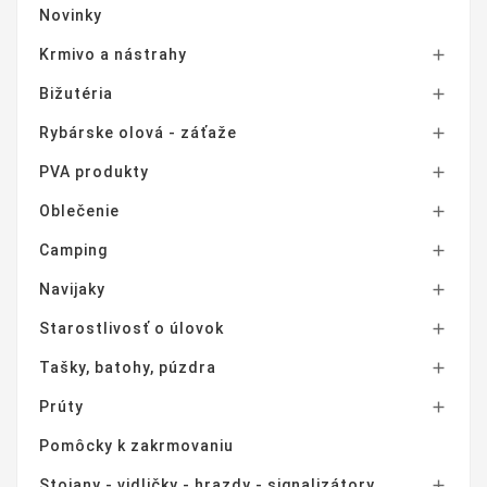
Novinky
Krmivo a nástrahy

Bižutéria

Rybárske olová - záťaže

PVA produkty

Oblečenie

Camping

Navijaky

Starostlivosť o úlovok

Tašky, batohy, púzdra

Prúty

Pomôcky k zakrmovaniu
Stojany - vidličky - hrazdy - signalizátory
