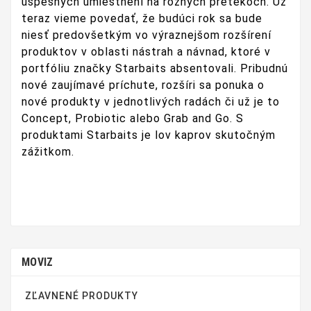
úspešných umiestnení na rôznych pretekoch. Už
teraz vieme povedať, že budúci rok sa bude
niesť predovšetkým vo výraznejšom rozšírení
produktov v oblasti nástrah a návnad, ktoré v
portfóliu značky Starbaits absentovali. Pribudnú
nové zaujímavé príchute, rozšíri sa ponuka o
nové produkty v jednotlivých radách či už je to
Concept, Probiotic alebo Grab and Go. S
produktami Starbaits je lov kaprov skutočným
zážitkom.
MOVIZ
ZĽAVNENÉ PRODUKTY