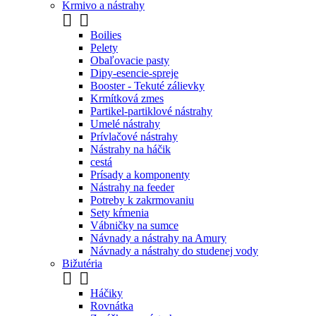
Krmivo a nástrahy


Boilies
Pelety
Obaľovacie pasty
Dipy-esencie-spreje
Booster - Tekuté zálievky
Krmítková zmes
Partikel-partiklové nástrahy
Umelé nástrahy
Prívlačové nástrahy
Nástrahy na háčik
cestá
Prísady a komponenty
Nástrahy na feeder
Potreby k zakrmovaniu
Sety kŕmenia
Vábničky na sumce
Návnady a nástrahy na Amury
Návnady a nástrahy do studenej vody
Bižutéria


Háčiky
Rovnátka