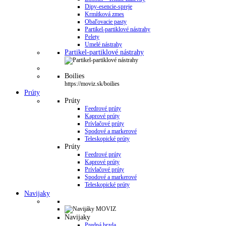
Dipy-esencie-spreje
Krmítková zmes
Obaľovacie pasty
Partikel-partiklové nástrahy
Pelety
Umelé nástrahy
Partikel-partiklové nástrahy
Boilies
https://moviz.sk/boilies
Prúty
Prúty
Feedrové prúty
Kaprové prúty
Prívlačové prúty
Spodové a markerové
Teleskopické prúty
Prúty
Feedrové prúty
Kaprové prúty
Prívlačové prúty
Spodové a markerové
Teleskopické prúty
Navijaky
Navijaky
Predná brzda