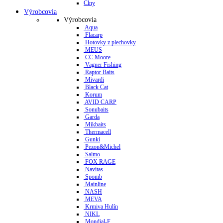
Člny
Výrobcovia
Výrobcovia
Aqua
Flacarp
Hotovky z plechovky
MEUS
CC Moore
Vagner Fishing
Raptor Baits
Mivardi
Black Cat
Korum
AVID CARP
Sonubaits
Garda
Mikbaits
Thermacell
Gunki
Pezon&Michel
Salmo
FOX RAGE
Navitas
Spomb
Mainline
NASH
MEVA
Krmiva Hulín
NIKL
Mondial-F