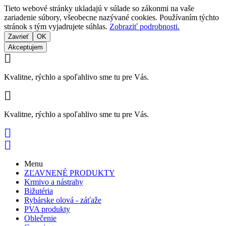
Tieto webové stránky ukladajú v súlade so zákonmi na vaše
zariadenie súbory, všeobecne nazývané cookies. Používaním týchto
stránok s tým vyjadrujete súhlas.
Zobraziť podrobnosti.
Zavrieť
OK
Akceptujem

Kvalitne, rýchlo a spoľahlivo sme tu pre Vás.

Kvalitne, rýchlo a spoľahlivo sme tu pre Vás.


Menu
ZĽAVNENÉ PRODUKTY
Krmivo a nástrahy
Bižutéria
Rybárske olová - záťaže
PVA produkty
Oblečenie