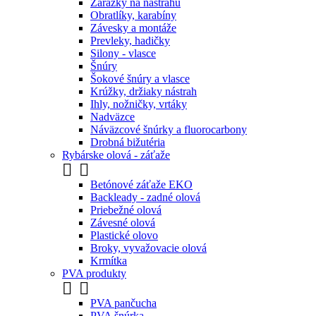
Zarážky na nástrahu
Obratlíky, karabíny
Závesky a montáže
Prevleky, hadičky
Silony - vlasce
Šnúry
Šokové šnúry a vlasce
Krúžky, držiaky nástrah
Ihly, nožničky, vrtáky
Nadväzce
Náväzcové šnúrky a fluorocarbony
Drobná bižutéria
Rybárske olová - záťaže


Betónové záťaže EKO
Backleady - zadné olová
Priebežné olová
Závesné olová
Plastické olovo
Broky, vyvažovacie olová
Krmítka
PVA produkty


PVA pančucha
PVA šnúrka