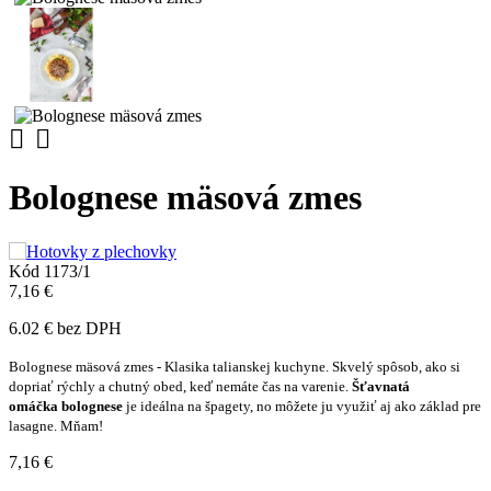


Bolognese mäsová zmes
Kód
1173/1
7,16 €
6.02 € bez DPH
Bolognese mäsová zmes - Klasika talianskej kuchyne. Skvelý spôsob, ako si
dopriať rýchly a chutný obed, keď nemáte čas na varenie.
Šťavnatá
omáčka
bolognese
je ideálna na špagety, no môžete ju využiť aj ako základ pre
lasagne. Mňam!
7,16 €