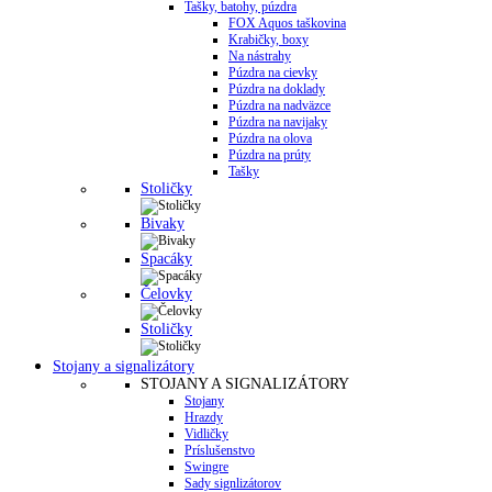
Tašky, batohy, púzdra
FOX Aquos taškovina
Krabičky, boxy
Na nástrahy
Púzdra na cievky
Púzdra na doklady
Púzdra na nadväzce
Púzdra na navijaky
Púzdra na olova
Púzdra na prúty
Tašky
Stoličky
Bivaky
Spacáky
Čelovky
Stoličky
Stojany a signalizátory
STOJANY A SIGNALIZÁTORY
Stojany
Hrazdy
Vidličky
Príslušenstvo
Swingre
Sady signlizátorov