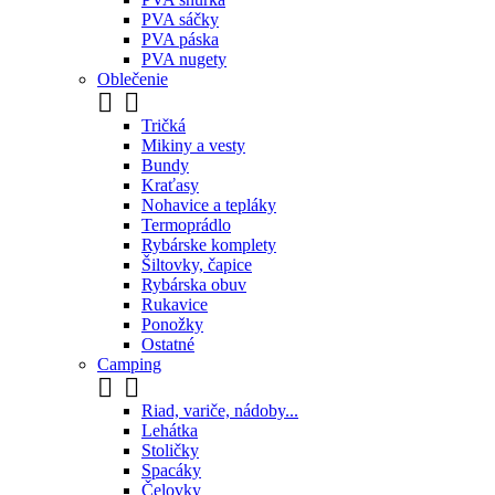
PVA sáčky
PVA páska
PVA nugety
Oblečenie


Tričká
Mikiny a vesty
Bundy
Kraťasy
Nohavice a tepláky
Termoprádlo
Rybárske komplety
Šiltovky, čapice
Rybárska obuv
Rukavice
Ponožky
Ostatné
Camping


Riad, variče, nádoby...
Lehátka
Stoličky
Spacáky
Čelovky