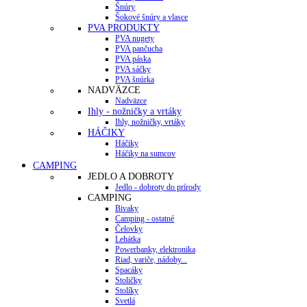
Šnúry
Šokové šnúry a vlasce
PVA PRODUKTY
PVA nugety
PVA pančucha
PVA páska
PVA sáčky
PVA šnúrka
NADVÄZCE
Nadväzce
Ihly - nožničky a vrtáky
Ihly, nožničky, vrtáky
HÁČIKY
Háčiky
Háčiky na sumcov
CAMPING
JEDLO A DOBROTY
Jedlo - dobroty do prírody
CAMPING
Bivaky
Camping - ostatné
Čelovky
Lehátka
Powerbanky, elektronika
Riad, variče, nádoby...
Spacáky
Stoličky
Stolíky
Svetlá