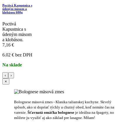
Poctivá Kapustnica s
údeným mäsom a
klobásou 600g
Poctivá
Kapustnica s
údeným mäsom
a klobásou.
7,16 €
6.02 € bez DPH
Na sklade
‹
›
×
Bolognese mäsová zmes - Klasika talianskej kuchyne. Skvelý
spôsob, ako si dopriať rýchly a chutný obed, keď nemáte čas na
varenie.
Šťavnatá omáčka
bolognese
je ideálna na špagety, no
môžete ju využiť aj ako základ pre lasagne. Mňam!