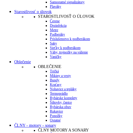
Samostatné signalizátory
Plaváky
Starostlivosť o úlovok
STAROSTLIVOSŤ O ÚLOVOK
Čerene
Dezinfekcia
Metre
Podberáky
Príslušenstvo k podberákom
Saky
Sieťky k podberákom
Váhy, trojnožky na váženie
Vaničky
Oblečenie
OBLEČENIE
Tričká
Mikiny a vesty
Bundy
Kraťasy
Nohavice a tepláky
Termoprádlo
Rybárske komplety
Šiltovky, čapice
Rybárska obuv
Rukavice
Ponožky
Ostatné
ČLNY - motory - sonary
ČLNY MOTORY A SONARY