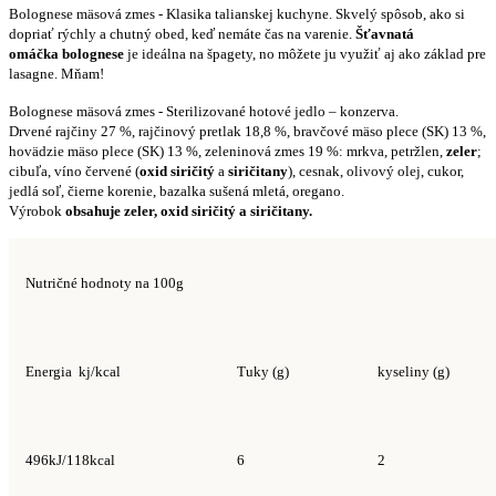
Bolognese mäsová zmes - Klasika talianskej kuchyne. Skvelý spôsob, ako si
dopriať rýchly a chutný obed, keď nemáte čas na varenie.
Šťavnatá
omáčka
bolognese
je ideálna na špagety, no môžete ju využiť aj ako základ pre
lasagne. Mňam!
Bolognese mäsová zmes -
Sterilizované hotové jedlo – konzerva.
Drvené rajčiny 27 %, rajčinový pretlak 18,8 %, bravčové mäso plece (SK) 13 %,
hovädzie mäso plece (SK) 13 %, zeleninová zmes 19 %: mrkva, petržlen,
zeler
;
cibuľa, víno červené (
oxid
siričitý
a
siričitany
), cesnak, olivový olej, cukor,
jedlá soľ, čierne korenie, bazalka sušená mletá, oregano.
Výrobok
obsahuje zeler, oxid siričitý a siričitany.
Nutričné hodnoty na 100g
Energia kj/kcal
Tuky (g)
kyseliny (g)
496kJ/118kcal
6
2