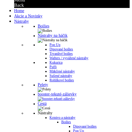
Back
Home
Akcie a Novinky
Nástrahy
Boilies
Nástrahy na háčik
Pop Up
Dipované boilies
Trvanlivé boilies
Wafters / vyvážené nástrahy
Kukurica
Puffi
Mäkčené nástrahy
Sušené nástrahy
Rohlíkové boilies
Pelety
booster-tekuté-zálievky
Cestá
Nástrahy
Krmivo a nástrahy
Boilies
Dipované boilies
Pop Up