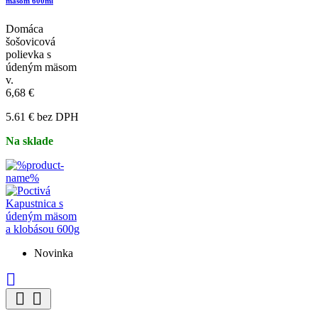
mäsom 600ml
Domáca
šošovicová
polievka s
údeným mäsom
v.
6,68 €
5.61 € bez DPH
Na sklade
Novinka


