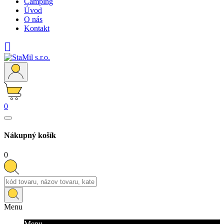
Camping
Úvod
O nás
Kontakt

0
Nákupný košík
0
Menu
Menu