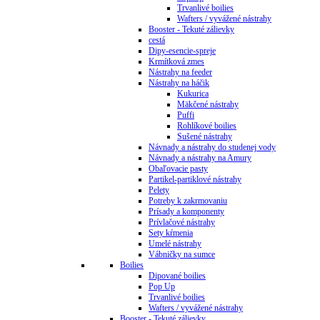
Trvanlivé boilies
Wafters / vyvážené nástrahy
Booster - Tekuté zálievky
cestá
Dipy-esencie-spreje
Krmítková zmes
Nástrahy na feeder
Nástrahy na háčik
Kukurica
Mäkčené nástrahy
Puffi
Rohlíkové boilies
Sušené nástrahy
Návnady a nástrahy do studenej vody
Návnady a nástrahy na Amury
Obaľovacie pasty
Partikel-partiklové nástrahy
Pelety
Potreby k zakrmovaniu
Prísady a komponenty
Prívlačové nástrahy
Sety kŕmenia
Umelé nástrahy
Vábničky na sumce
Boilies
Dipované boilies
Pop Up
Trvanlivé boilies
Wafters / vyvážené nástrahy
Booster - Tekuté zálievky