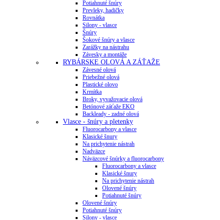
Potiahnuté šnúry
Prevleky, hadičky
Rovnátka
Silony - vlasce
Šnúry
Šokové šnúry a vlasce
Zarážky na nástrahu
Závesky a montáže
RYBÁRSKE OLOVÁ A ZÁŤAŽE
Závesné olová
Priebežné olová
Plastické olovo
Krmítka
Broky, vyvažovacie olová
Betónové záťaže EKO
Backleady - zadné olová
Vlasce - šnúry a pletenky
Fluorocarbony a vlasce
Klasické šnury
Na prichytenie nástrah
Nadväzce
Náväzcové šnúrky a fluorocarbony
Fluorocarbony a vlasce
Klasické šnury
Na prichytenie nástrah
Olovené šnúry
Potiahnuté šnúry
Olovené šnúry
Potiahnuté šnúry
Silony - vlasce