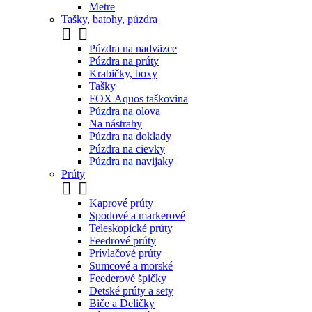
Metre
Tašky, batohy, púzdra


Púzdra na nadväzce
Púzdra na prúty
Krabičky, boxy
Tašky
FOX Aquos taškovina
Púzdra na olova
Na nástrahy
Púzdra na doklady
Púzdra na cievky
Púzdra na navijaky
Prúty


Kaprové prúty
Spodové a markerové
Teleskopické prúty
Feedrové prúty
Prívlačové prúty
Sumcové a morské
Feederové špičky
Detské prúty a sety
Biče a Deličky