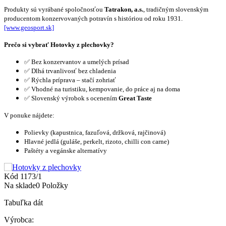
Produkty sú vyrábané spoločnosťou
Tatrakon, a.s.
, tradičným slovenským
producentom konzervovaných potravín s históriou od roku 1931.
[www.geosport.sk]
Prečo si vybrať Hotovky z plechovky?
✅
Bez konzervantov a umelých prísad
✅
Dlhá trvanlivosť bez chladenia
✅
Rýchla príprava – stačí zohriať
✅
Vhodné na turistiku, kempovanie, do práce aj na doma
✅
Slovenský výrobok s ocenením
Great Taste
V ponuke nájdete:
Polievky (kapustnica, fazuľová, držková, rajčinová)
Hlavné jedlá (guláše, perkelt, rizoto, chilli con carne)
Paštéty a vegánske alternatívy
Kód
1173/1
Na sklade
0 Položky
Tabuľka dát
Výrobca: