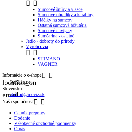


Sumcové šnúry a vlasce
Sumcové obratlíky a karabiny
Háčiky na sumcov
Ostatná sumcová bižutéria
Sumcové navijaky
Sumčarina - ostatné
Jedlo - dobroty do prírody
Výrobcovia


SHIMANO
VAGNER


Informácie o e-shope
location_on
StaMil s.r.o.
Slovensko
email
obchod@moviz.sk


Naša spoločnosť
Cenník prepravy
Dodanie
Všeobecné obchodné podmienky
O nás