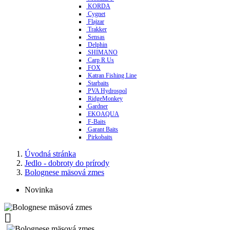
KORDA
Cygnet
Flajzar
Trakker
Sensas
Delphin
SHIMANO
Carp R Us
FOX
Katran Fishing Line
Starbaits
PVA Hydrospol
RidgeMonkey
Gardner
EKOAQUA
F-Baits
Garant Baits
Pirkobaits
Úvodná stránka
Jedlo - dobroty do prírody
Bolognese mäsová zmes
Novinka
