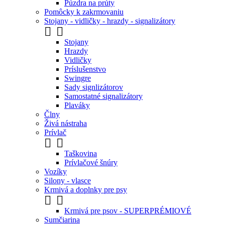
Púzdra na prúty
Pomôcky k zakrmovaniu
Stojany - vidličky - hrazdy - signalizátory


Stojany
Hrazdy
Vidličky
Príslušenstvo
Swingre
Sady signlizátorov
Samostatné signalizátory
Plaváky
Člny
Živá nástraha
Prívlač


Taškovina
Prívlačové šnúry
Vozíky
Silony - vlasce
Krmivá a doplnky pre psy


Krmivá pre psov - SUPERPRÉMIOVÉ
Sumčiarina