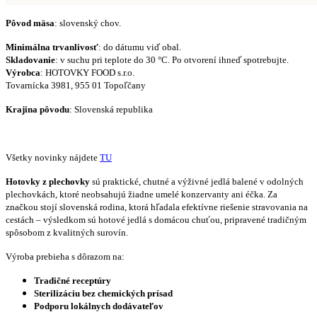
Pôvod mäsa
: slovenský chov.
Minimálna trvanlivosť
: do dátumu viď obal.
Skladovanie
: v suchu pri teplote do 30 °C. Po otvorení ihneď spotrebujte.
Výrobca
: HOTOVKY FOOD s.r.o.
Tovarnícka 3981, 955 01 Topoľčany
Krajina pôvodu
: Slovenská republika
Všetky novinky nájdete
TU
Hotovky z plechovky
sú praktické, chutné a výživné jedlá balené v odolných
plechovkách, ktoré neobsahujú žiadne umelé konzervanty ani éčka. Za
značkou stojí slovenská rodina, ktorá hľadala efektívne riešenie stravovania na
cestách – výsledkom sú hotové jedlá s domácou chuťou, pripravené tradičným
spôsobom z kvalitných surovín.
Výroba prebieha s dôrazom na:
Tradičné receptúry
Sterilizáciu bez chemických prísad
Podporu lokálnych dodávateľov