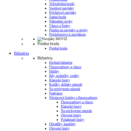
Voľnobežná brzda
Spodové navijaky
Prívlačové navijaky
Zadná brzda
Náhradné cievky
Vlasce a Šnúry
Púzdra na navijaky a cievky
Príslušenstvo k navijákom
Predná brzda
Predná brzda
Bižutéria
Bižutéria
Drobná bižutéria
Fluorocarbony a vlasce
Háčiky
Ihly, nožničky, vrtáky
Klasické šnury
Krúžky, držiaky nástrah
Na prichytenie nástrah
Nadväzce
Náväzcové šnúrky a fluorocarbony
Fluorocarbony a vlasce
Klasické šnury
Na prichytenie nástrah
Olovené šnúry
Potiahnuté šnúry
Obratlíky, karabíny
Olovené šnúry