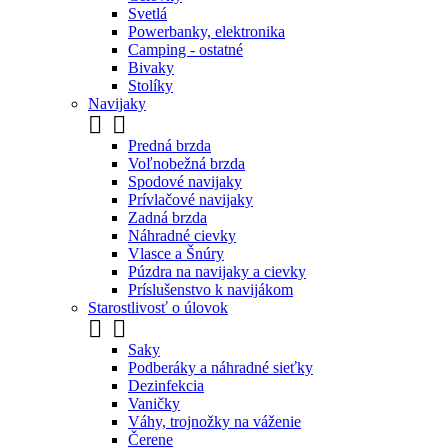
Svetlá
Powerbanky, elektronika
Camping - ostatné
Bivaky
Stolíky
Navijaky


Predná brzda
Voľnobežná brzda
Spodové navijaky
Prívlačové navijaky
Zadná brzda
Náhradné cievky
Vlasce a Šnúry
Púzdra na navijaky a cievky
Príslušenstvo k navijákom
Starostlivosť o úlovok


Saky
Podberáky a náhradné sieťky
Dezinfekcia
Vaničky
Váhy, trojnožky na váženie
Čerene