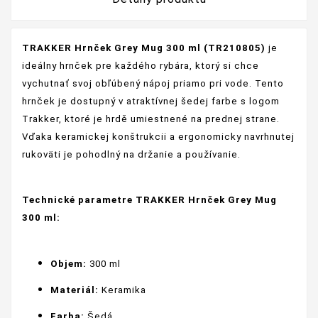
TRAKKER Hrnček Grey Mug 300 ml (TR210805)
je
ideálny hrnček pre každého rybára, ktorý si chce
vychutnať svoj obľúbený nápoj priamo pri vode. Tento
hrnček je dostupný v atraktívnej šedej farbe s logom
Trakker, ktoré je hrdě umiestnené na prednej strane.
Vďaka keramickej konštrukcii a ergonomicky navrhnutej
rukoväti je pohodlný na držanie a používanie.
Technické parametre TRAKKER Hrnček Grey Mug
300 ml:
Objem:
300 ml
Materiál:
Keramika
Farba:
Šedá