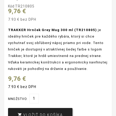
Kód
TR210805
9,76 €
7.93 € bez DPH
TRAKKER Hrnček Grey Mug 300 ml (TR210805)
je
ideálny hrnček pre každého rybára, ktorý si chce
vychutnať svoj obľúbený nápoj priamo pri vode. Tento
hrnček je dostupný v atraktívnej šedej farbe s logom
Trakker, ktoré je hrdě umiestnené na prednej strane.
Vďaka keramickej konštrukcii a ergonomicky navrhnutej
rukoväti je pohodlný na držanie a používanie.
9,76 €
7.93 € bez DPH
MNOŽSTVO:

VLOŽIŤ DO KOŠÍKA