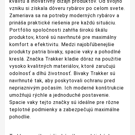
kvalitu a inovatívny dizajn produktov. Od svojho
vzniku si získala dôveru rybárov po celom svete.
Zameriava sa na potreby moderných rybárov a
prináša praktické riešenia pre každú situáciu.
Portfólio spoločnosti zahŕňa širokú škálu
produktov, ktoré sú navrhnuté pre maximálny
komfort a efektivitu. Medzi najobľúbenejšie
produkty patria bivaky, spacie vaky a pohodlné
kreslá. Značka Trakker kladie dôraz na použitie
vysoko kvalitných materiálov, ktoré zaručujú
odolnosť a dlhú životnosť. Bivaky Trakker sú
navrhnuté tak, aby poskytovali ochranu pred
nepriaznivým počasím. Ich moderné konštrukcie
umožňujú rýchle a jednoduché postavenie.
Spacie vaky tejto značky sú ideálne pre rôzne
teplotné podmienky a zabezpečujú maximálne
pohodlie.