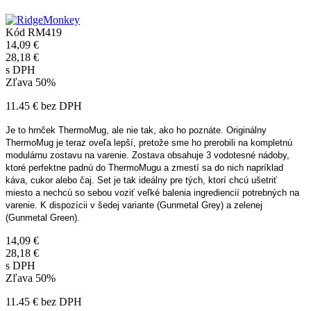
Kód
RM419
14,09 €
28,18 €
s DPH
Zľava 50%
11.45 € bez DPH
Je to hrnček ThermoMug, ale nie tak, ako ho poznáte. Originálny
ThermoMug je teraz oveľa lepší, pretože sme ho prerobili na kompletnú
modulárnu zostavu na varenie. Zostava obsahuje 3 vodotesné nádoby,
ktoré perfektne padnú do ThermoMugu a zmestí sa do nich napríklad
káva, cukor alebo čaj. Set je tak ideálny pre tých, ktorí chcú ušetriť
miesto a nechcú so sebou voziť veľké balenia ingrediencií potrebných na
varenie. K dispozícii v šedej variante (Gunmetal Grey) a zelenej
(Gunmetal Green).
14,09 €
28,18 €
s DPH
Zľava 50%
11.45 € bez DPH