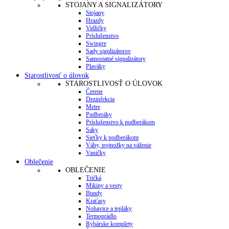
STOJANY A SIGNALIZÁTORY
Stojany
Hrazdy
Vidličky
Príslušenstvo
Swingre
Sady signlizátorov
Samostatné signalizátory
Plaváky
Starostlivosť o úlovok
STAROSTLIVOSŤ O ÚLOVOK
Čerene
Dezinfekcia
Metre
Podberáky
Príslušenstvo k podberákom
Saky
Sieťky k podberákom
Váhy, trojnožky na váženie
Vaničky
Oblečenie
OBLEČENIE
Tričká
Mikiny a vesty
Bundy
Kraťasy
Nohavice a tepláky
Termoprádlo
Rybárske komplety