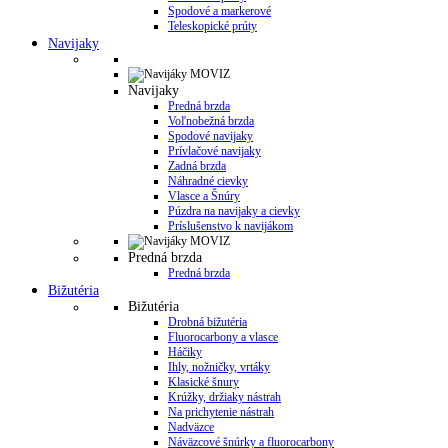
Spodové a markerové
Teleskopické prúty
Navijaky
Navijaky
Predná brzda
Voľnobežná brzda
Spodové navijaky
Prívlačové navijaky
Zadná brzda
Náhradné cievky
Vlasce a Šnúry
Púzdra na navijaky a cievky
Príslušenstvo k navijákom
Predná brzda
Predná brzda
Bižutéria
Bižutéria
Drobná bižutéria
Fluorocarbony a vlasce
Háčiky
Ihly, nožničky, vrtáky
Klasické šnury
Krúžky, držiaky nástrah
Na prichytenie nástrah
Nadväzce
Náväzcové šnúrky a fluorocarbony