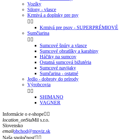
Vozíky
Silony - vlasce
Krmivá a doplnky pre psy


Krmivá pre psov - SUPERPRÉMIOVÉ
Sumčiarina


Sumcové šnúry a vlasce
Sumcové obratlíky a karabiny
Háčiky na sumcov
Ostatná sumcová bižutéria
Sumcové navijaky
Sumčarina - ostatné
Jedlo - dobroty do prírody
Výrobcovia


SHIMANO
VAGNER
Informácie o e-shope


location_on
StaMil s.r.o.
Slovensko
email
obchod@moviz.sk
Naša spoločnosť

