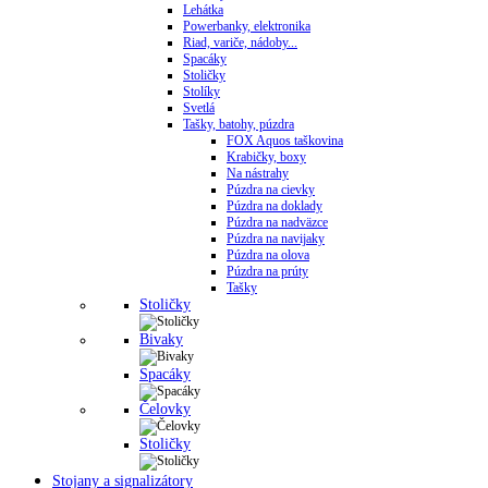
Lehátka
Powerbanky, elektronika
Riad, variče, nádoby...
Spacáky
Stoličky
Stolíky
Svetlá
Tašky, batohy, púzdra
FOX Aquos taškovina
Krabičky, boxy
Na nástrahy
Púzdra na cievky
Púzdra na doklady
Púzdra na nadväzce
Púzdra na navijaky
Púzdra na olova
Púzdra na prúty
Tašky
Stoličky
Bivaky
Spacáky
Čelovky
Stoličky
Stojany a signalizátory