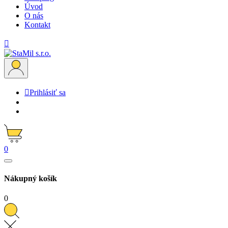
Úvod
O nás
Kontakt


Prihlásiť sa
0
Nákupný košík
0