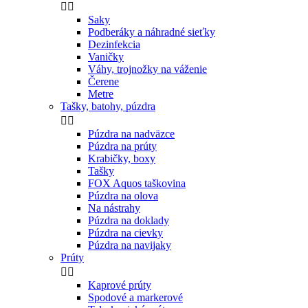


Saky
Podberáky a náhradné sieťky
Dezinfekcia
Vaničky
Váhy, trojnožky na váženie
Čerene
Metre
Tašky, batohy, púzdra


Púzdra na nadväzce
Púzdra na prúty
Krabičky, boxy
Tašky
FOX Aquos taškovina
Púzdra na olova
Na nástrahy
Púzdra na doklady
Púzdra na cievky
Púzdra na navijaky
Prúty


Kaprové prúty
Spodové a markerové