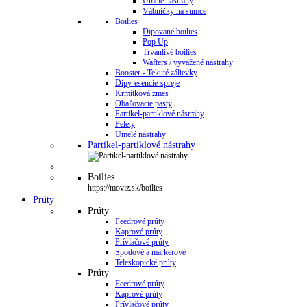
Umelé nástrahy
Vábničky na sumce
Boilies
Dipované boilies
Pop Up
Trvanlivé boilies
Wafters / vyvážené nástrahy
Booster - Tekuté zálievky
Dipy-esencie-spreje
Krmítková zmes
Obaľovacie pasty
Partikel-partiklové nástrahy
Pelety
Umelé nástrahy
Partikel-partiklové nástrahy
Boilies
https://moviz.sk/boilies
Prúty
Prúty
Feedrové prúty
Kaprové prúty
Prívlačové prúty
Spodové a markerové
Teleskopické prúty
Prúty
Feedrové prúty
Kaprové prúty
Prívlačové prúty