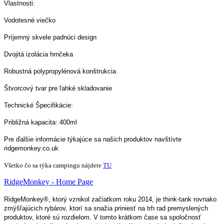
Vlastnosti:
Vodotesné viečko
Príjemný skvele padnúci design
Dvojitá izolácia hrnčeka
Robustná polypropylénová konštrukcia
Štvorcový tvar pre ľahké skladovanie
Technické Špecifikácie:
Približná kapacita: 400ml
Pre ďalšie informácie týkajúce sa našich produktov navštívte
ridgemonkey.co.uk
Všetko čo sa týka campingu nájdete
TU
RidgeMonkey - Home Page
RidgeMonkey®, ktorý vznikol začiatkom roku 2014, je think-tank rovnako
zmýšľajúcich rybárov, ktorí sa snažia priniesť na trh rad premyslených
produktov, ktoré sú rozdielom. V tomto krátkom čase sa spoločnosť