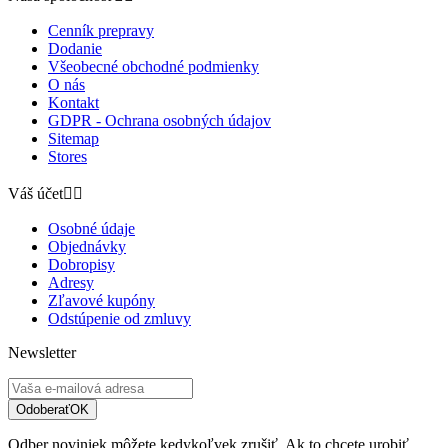
Cenník prepravy
Dodanie
Všeobecné obchodné podmienky
O nás
Kontakt
GDPR - Ochrana osobných údajov
Sitemap
Stores
Váš účet


Osobné údaje
Objednávky
Dobropisy
Adresy
Zľavové kupóny
Odstúpenie od zmluvy
Newsletter
Odoberať
OK
Odber noviniek môžete kedykoľvek zrušiť. Ak to chcete urobiť,