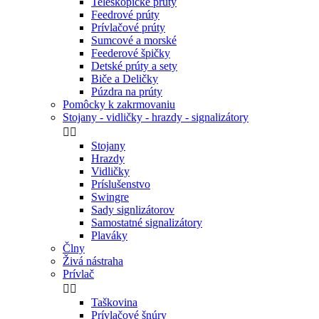
Teleskopické prúty
Feedrové prúty
Prívlačové prúty
Sumcové a morské
Feederové špičky
Detské prúty a sety
Biče a Deličky
Púzdra na prúty
Pomôcky k zakrmovaniu
Stojany - vidličky - hrazdy - signalizátory


Stojany
Hrazdy
Vidličky
Príslušenstvo
Swingre
Sady signlizátorov
Samostatné signalizátory
Plaváky
Člny
Živá nástraha
Prívlač


Taškovina
Prívlačové šnúry