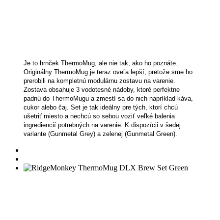
Je to hrnček ThermoMug, ale nie tak, ako ho poznáte.
Originálny ThermoMug je teraz oveľa lepší, pretože sme ho
prerobili na kompletnú modulárnu zostavu na varenie.
Zostava obsahuje 3 vodotesné nádoby, ktoré perfektne
padnú do ThermoMugu a zmestí sa do nich napríklad káva,
cukor alebo čaj. Set je tak ideálny pre tých, ktorí chcú
ušetriť miesto a nechcú so sebou voziť veľké balenia
ingrediencií potrebných na varenie. K dispozícii v šedej
variante (Gunmetal Grey) a zelenej (Gunmetal Green).