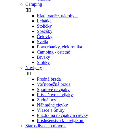
Camping


Riad, variče, nádoby...
Lehátka
Stoličky
Spacáky
Čelovky
Svetlá
Powerbanky, elektronika
Camping - ostatné
Bivaky
Stolíky
Navijaky


Predná brzda
Voľnobežná brzda
Spodové navijaky
Prívlačové navijaky
Zadná brzda
Náhradné cievky
Vlasce a Šnúry
Púzdra na navijaky a cievky
Príslušenstvo k navijákom
Starostlivosť o úlovok