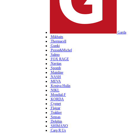
Garda
Mikbaits
Thermacell
Gunki
Pezon&Michel
Salmo
FOX RAGE
Navitas
Spomb
Mainline
NASH
MEVA
Krmiva Hulín
NIKL
Mondial-F
KORDA
Cygnet
Flajzar
Trakker
Sensas
Delphin
SHIMANO
Carp R Us