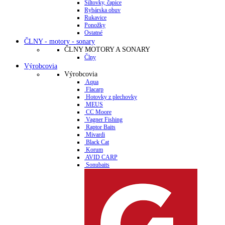
Šiltovky, čapice
Rybárska obuv
Rukavice
Ponožky
Ostatné
ČLNY - motory - sonary
ČLNY MOTORY A SONARY
Člny
Výrobcovia
Výrobcovia
Aqua
Flacarp
Hotovky z plechovky
MEUS
CC Moore
Vagner Fishing
Raptor Baits
Mivardi
Black Cat
Korum
AVID CARP
Sonubaits