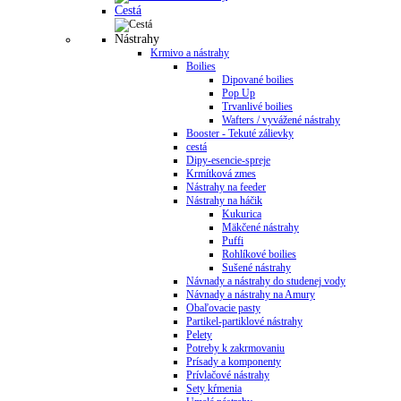
Cestá
Nástrahy
Krmivo a nástrahy
Boilies
Dipované boilies
Pop Up
Trvanlivé boilies
Wafters / vyvážené nástrahy
Booster - Tekuté zálievky
cestá
Dipy-esencie-spreje
Krmítková zmes
Nástrahy na feeder
Nástrahy na háčik
Kukurica
Mäkčené nástrahy
Puffi
Rohlíkové boilies
Sušené nástrahy
Návnady a nástrahy do studenej vody
Návnady a nástrahy na Amury
Obaľovacie pasty
Partikel-partiklové nástrahy
Pelety
Potreby k zakrmovaniu
Prísady a komponenty
Prívlačové nástrahy
Sety kŕmenia