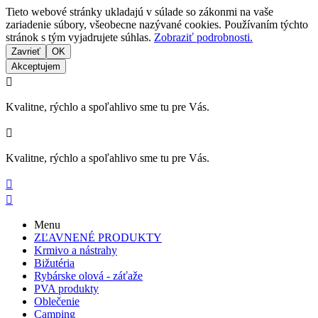
Tieto webové stránky ukladajú v súlade so zákonmi na vaše
zariadenie súbory, všeobecne nazývané cookies. Používaním týchto
stránok s tým vyjadrujete súhlas.
Zobraziť podrobnosti.
Zavrieť
OK
Akceptujem

Kvalitne, rýchlo a spoľahlivo sme tu pre Vás.

Kvalitne, rýchlo a spoľahlivo sme tu pre Vás.


Menu
ZĽAVNENÉ PRODUKTY
Krmivo a nástrahy
Bižutéria
Rybárske olová - záťaže
PVA produkty
Oblečenie
Camping