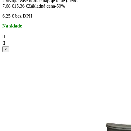
Udržujte vaše horúce nápoje teplé (alebo.
7,68 €
15,36 €
Základná cena
-50%
6.25 € bez DPH
Na sklade


×