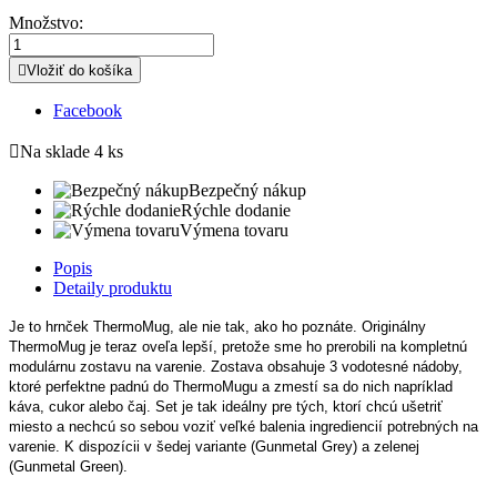
Množstvo:

Vložiť do košíka
Facebook

Na sklade
4 ks
Bezpečný nákup
Rýchle dodanie
Výmena tovaru
Popis
Detaily produktu
Je to hrnček ThermoMug, ale nie tak, ako ho poznáte. Originálny
ThermoMug je teraz oveľa lepší, pretože sme ho prerobili na kompletnú
modulárnu zostavu na varenie. Zostava obsahuje 3 vodotesné nádoby,
ktoré perfektne padnú do ThermoMugu a zmestí sa do nich napríklad
káva, cukor alebo čaj. Set je tak ideálny pre tých, ktorí chcú ušetriť
miesto a nechcú so sebou voziť veľké balenia ingrediencií potrebných na
varenie. K dispozícii v šedej variante (Gunmetal Grey) a zelenej
(Gunmetal Green).