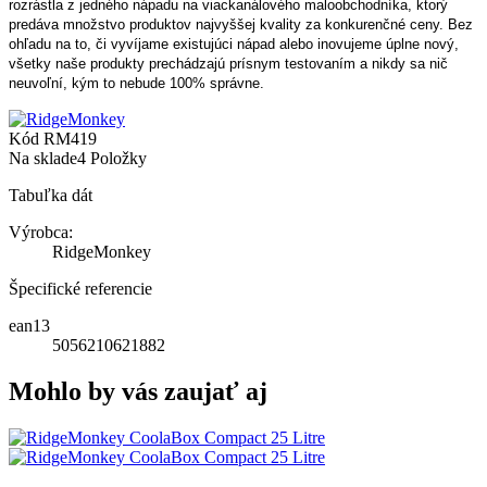
rozrástla z jedného nápadu na viackanálového maloobchodníka, ktorý
predáva množstvo produktov najvyššej kvality za konkurenčné ceny. Bez
ohľadu na to, či vyvíjame existujúci nápad alebo inovujeme úplne nový,
všetky naše produkty prechádzajú prísnym testovaním a nikdy sa nič
neuvoľní, kým to nebude 100% správne.
Kód
RM419
Na sklade
4 Položky
Tabuľka dát
Výrobca:
RidgeMonkey
Špecifické referencie
ean13
5056210621882
Mohlo by vás zaujať aj