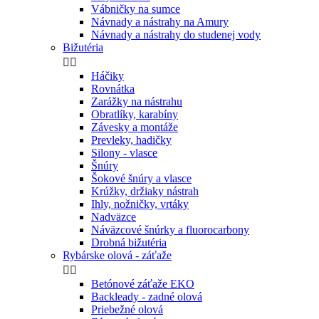
Vábničky na sumce
Návnady a nástrahy na Amury
Návnady a nástrahy do studenej vody
Bižutéria


Háčiky
Rovnátka
Zarážky na nástrahu
Obratlíky, karabíny
Závesky a montáže
Prevleky, hadičky
Silony - vlasce
Šnúry
Šokové šnúry a vlasce
Krúžky, držiaky nástrah
Ihly, nožničky, vrtáky
Nadväzce
Náväzcové šnúrky a fluorocarbony
Drobná bižutéria
Rybárske olová - záťaže


Betónové záťaže EKO
Backleady - zadné olová
Priebežné olová