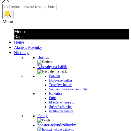
Menu
Menu
Back
Home
Akcie a Novinky
Nástrahy
Boilies
Nástrahy na háčik
Pop Up
Dipované boilies
Trvanlivé boilies
Wafters / vyvážené nástrahy
Kukurica
Puffi
Mäkčené nástrahy
Sušené nástrahy
Rohlíkové boilies
Pelety
booster-tekuté-zálievky