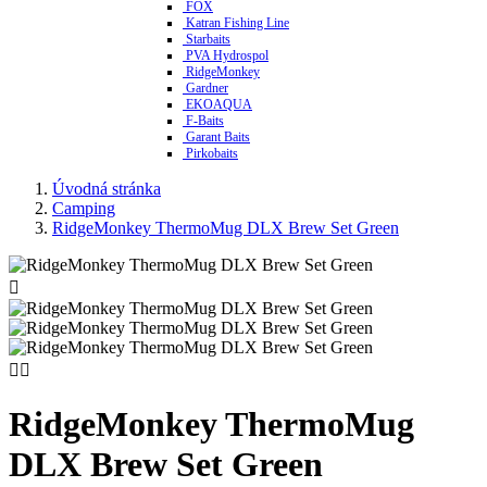
FOX
Katran Fishing Line
Starbaits
PVA Hydrospol
RidgeMonkey
Gardner
EKOAQUA
F-Baits
Garant Baits
Pirkobaits
Úvodná stránka
Camping
RidgeMonkey ThermoMug DLX Brew Set Green



RidgeMonkey ThermoMug
DLX Brew Set Green