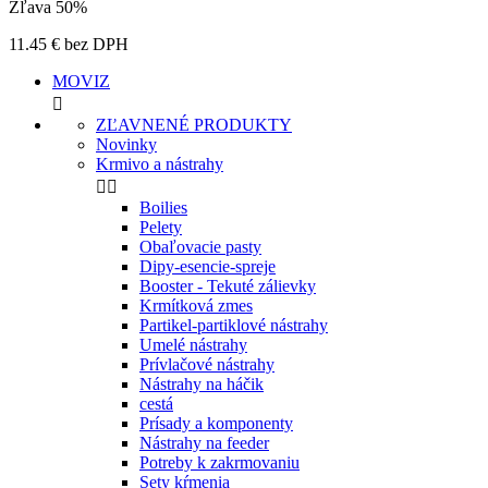
Zľava 50%
11.45 € bez DPH
MOVIZ

ZĽAVNENÉ PRODUKTY
Novinky
Krmivo a nástrahy


Boilies
Pelety
Obaľovacie pasty
Dipy-esencie-spreje
Booster - Tekuté zálievky
Krmítková zmes
Partikel-partiklové nástrahy
Umelé nástrahy
Prívlačové nástrahy
Nástrahy na háčik
cestá
Prísady a komponenty
Nástrahy na feeder
Potreby k zakrmovaniu
Sety kŕmenia