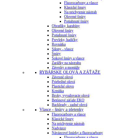
Fluorocarbony a vlasce
Klasické šnury
Na prichytenie nástrah
Olovené šnúry
Potiahnuté šnúry
Obratlíky, karabíny
Olovené šnúry
Potiahnuté šnúry
Prevleky, hadičky
Rovnátka
Silony - vlasce
Šnúry
Šokové šnúry a vlasce
Zarážky na nástrahu
Závesky a montáže
RYBÁRSKE OLOVÁ A ZÁŤAŽE
Závesné olová
Priebežné olová
Plastické olovo
Krmítka
Broky, vyvažovacie olová
Betónové záťaže EKO
Backleady - zadné olová
Vlasce - šnúry a pletenky
Fluorocarbony a vlasce
Klasické šnury
Na prichytenie nástrah
Nadväzce
Náväzcové šnúrky a fluorocarbony
Fluorocarbony a vlasce