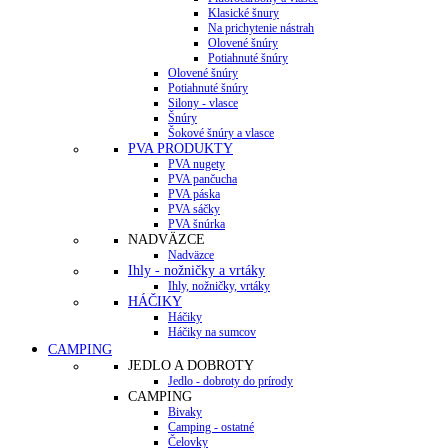
Klasické šnury
Na prichytenie nástrah
Olovené šnúry
Potiahnuté šnúry
Olovené šnúry
Potiahnuté šnúry
Silony - vlasce
Šnúry
Šokové šnúry a vlasce
PVA PRODUKTY
PVA nugety
PVA pančucha
PVA páska
PVA sáčky
PVA šnúrka
NADVÄZCE
Nadväzce
Ihly - nožničky a vrtáky
Ihly, nožničky, vrtáky
HÁČIKY
Háčiky
Háčiky na sumcov
CAMPING
JEDLO A DOBROTY
Jedlo - dobroty do prírody
CAMPING
Bivaky
Camping - ostatné
Čelovky