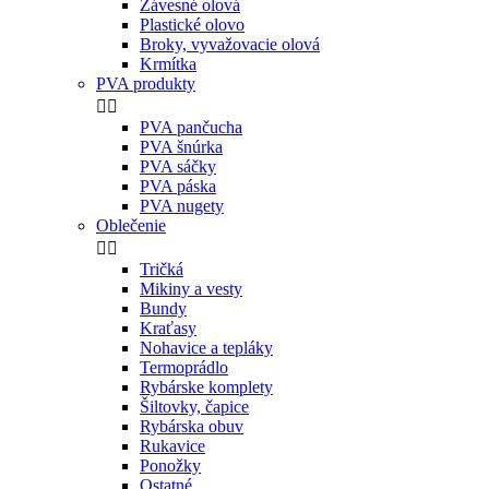
Závesné olová
Plastické olovo
Broky, vyvažovacie olová
Krmítka
PVA produkty


PVA pančucha
PVA šnúrka
PVA sáčky
PVA páska
PVA nugety
Oblečenie


Tričká
Mikiny a vesty
Bundy
Kraťasy
Nohavice a tepláky
Termoprádlo
Rybárske komplety
Šiltovky, čapice
Rybárska obuv
Rukavice
Ponožky
Ostatné