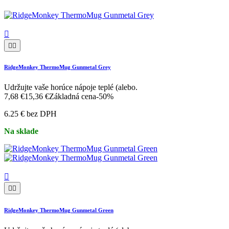



RidgeMonkey ThermoMug Gunmetal Grey
Udržujte vaše horúce nápoje teplé (alebo.
7,68 €
15,36 €
Základná cena
-50%
6.25 € bez DPH
Na sklade



RidgeMonkey ThermoMug Gunmetal Green