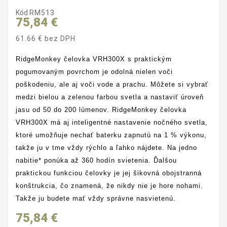
Kód
RM513
75,84 €
61.66 € bez DPH
RidgeMonkey čelovka VRH300X s praktickým
pogumovaným povrchom je odolná nielen voči
poškodeniu, ale aj voči vode a prachu. Môžete si vybrať
medzi bielou a zelenou farbou svetla a nastaviť úroveň
jasu od 50 do 200 lúmenov.
RidgeMonkey čelovka
VRH300X
má aj inteligentné nastavenie nočného svetla,
ktoré umožňuje nechať baterku zapnutú na 1 % výkonu,
takže ju v tme vždy rýchlo a ľahko nájdete. Na jedno
nabitie* ponúka až 360 hodín svietenia. Ďalšou
praktickou funkciou čelovky je jej šikovná obojstranná
konštrukcia, čo znamená, že nikdy nie je hore nohami.
Takže ju budete mať vždy správne nasvietenú.
75,84 €