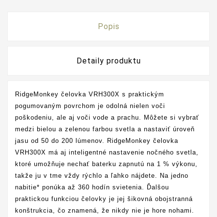
Popis
Detaily produktu
RidgeMonkey čelovka VRH300X s praktickým
pogumovaným povrchom je odolná nielen voči
poškodeniu, ale aj voči vode a prachu. Môžete si vybrať
medzi bielou a zelenou farbou svetla a nastaviť úroveň
jasu od 50 do 200 lúmenov.
RidgeMonkey čelovka
VRH300X
má aj inteligentné nastavenie nočného svetla,
ktoré umožňuje nechať baterku zapnutú na 1 % výkonu,
takže ju v tme vždy rýchlo a ľahko nájdete. Na jedno
nabitie* ponúka až 360 hodín svietenia. Ďalšou
praktickou funkciou čelovky je jej šikovná obojstranná
konštrukcia, čo znamená, že nikdy nie je hore nohami.