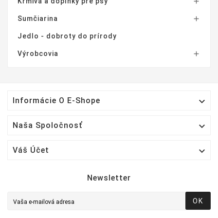
Krmivá a doplnky pre psy

Sumčiarina

Jedlo - dobroty do prírody
Výrobcovia


Informácie O E-Shope

Naša Spoločnosť

Váš Účet
Newsletter
OK