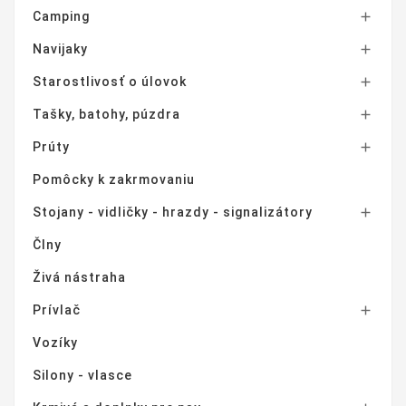
Camping

Navijaky

Starostlivosť o úlovok

Tašky, batohy, púzdra

Prúty

Pomôcky k zakrmovaniu
Stojany - vidličky - hrazdy - signalizátory

Člny
Živá nástraha
Prívlač

Vozíky
Silony - vlasce