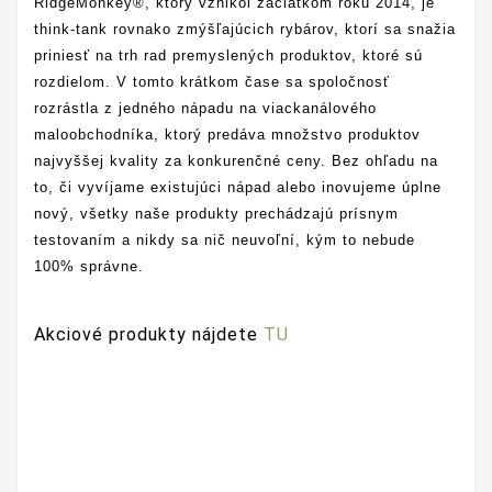
RidgeMonkey®, ktorý vznikol začiatkom roku 2014, je
think-tank rovnako zmýšľajúcich rybárov, ktorí sa snažia
priniesť na trh rad premyslených produktov, ktoré sú
rozdielom. V tomto krátkom čase sa spoločnosť
rozrástla z jedného nápadu na viackanálového
maloobchodníka, ktorý predáva množstvo produktov
najvyššej kvality za konkurenčné ceny. Bez ohľadu na
to, či vyvíjame existujúci nápad alebo inovujeme úplne
nový, všetky naše produkty prechádzajú prísnym
testovaním a nikdy sa nič neuvoľní, kým to nebude
100% správne.
Akciové produkty nájdete
TU