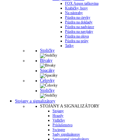
FOX Aquos taškovina
Krabičky, boxy
Na nástrahy
Púzdra na cievky
Púzdra na doklady
Púzdra na nadväzce
Púzdra na navijaky
Púzdra na olova
Púzdra na prúty
Tašky
Stoličky
Bivaky
Spacáky
Čelovky
Stoličky
Stojany a signalizátory
STOJANY A SIGNALIZÁTORY
Stojany
Hrazdy
Vidličky
Príslušenstvo
Swingre
Sady signlizátorov
Samostatné signalizátory