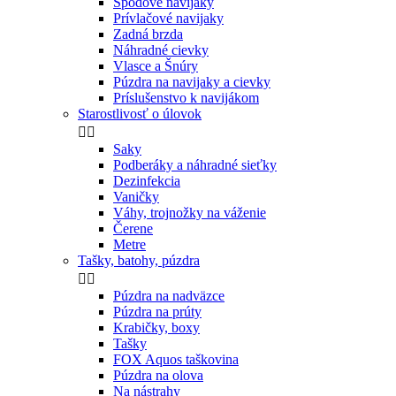
Priebežné olová
Závesné olová
Plastické olovo
Broky, vyvažovacie olová
Krmítka
PVA produkty


PVA pančucha
PVA šnúrka
PVA sáčky
PVA páska
PVA nugety
Oblečenie


Tričká
Mikiny a vesty
Bundy
Kraťasy
Nohavice a tepláky
Termoprádlo
Rybárske komplety
Šiltovky, čapice
Rybárska obuv
Rukavice