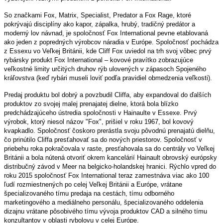
Ideálny zdroj na nabíjanie rôzneho elektrického príslušenstva na rybách
Kapacita: 307.2Wh / 26Ah @12V/96000mAh @3.2V
Cigaretový výstup: Output: 12V 13A max
Konektory: Dual USB, USB-C
Počet nabití mobilných zariadení: iPhone X / iPhone 8 Plus: Cca: 22-16
krát, iPhone 8: cca. 32-36 krát
Obsahuje batérie LiFePo4, ktoré sa viac hodia na vonkajšie použitie ako
Li-Polymer články, pretože sú viac konzistentné a dokážu udržať napätie
aj počas chladných teplôt
Veľké bivy svetlo na bočnej strane s Amber a White LED diódou
Tvarovaná noha na bočnej strane umožňuje posadenie na bočnej strane
stolíka, čím ušetrí toľko potrebné miesto
Dodávané s nabíjačkou, menič zásuvky
Štyri LED diódy indikujú zostávajúce napätie batérie (ak svietia všetky
štyri LED diódy = 100% nabitie, 1 led dióda = 25% zostávajúcej kapacity)