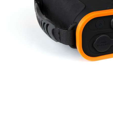
Obsahuje batérie LiFePo4, ktoré sa viac hodia na vonkajšie
použitie ako Li-Polymer články, pretože sú viac konzistentné
a dokážu udržať napätie aj počas chladných teplôt

