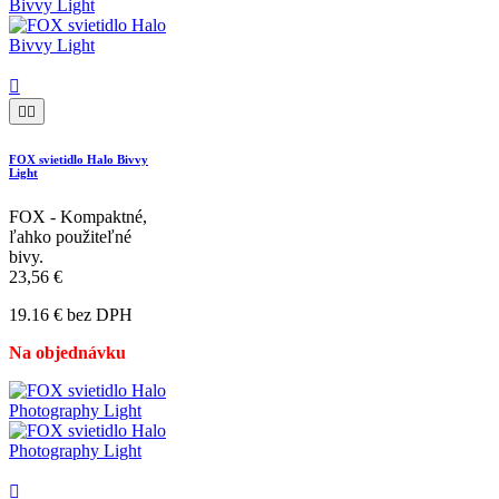
rybársky produkt Fox International – kovové pravítko zobrazujúce
veľkostné limity určitých druhov rýb ulovených v zápasoch Spojeného
kráľovstva (keď rybári museli loviť podľa pravidiel obmedzenia veľkosti).
Predaj produktu bol dobrý a povzbudil Cliffa, aby expandoval do ďalších
produktov zo svojej malej prenajatej dielne, ktorá bola blízko
predchádzajúceho ústredia spoločnosti v Hainaulte v Essexe. Prvý
výrobok, ktorý niesol názov "Fox", prišiel v roku 1967, bol kovový
kvapkadlo. Spoločnosť čoskoro prerástla svoju pôvodnú prenajatú dielňu,
čo prinútilo Cliffa presťahovať sa do nových priestorov. Spoločnosť v
priebehu roka pokračovala v raste, presťahovala sa do centrály vo Veľkej
Británii a bola nútená otvoriť okrem kancelárií Hainault obrovský európsky
distribučný závod v Meer na belgicko-holandskej hranici. Rýchlo vpred do
roku 2015 spoločnosť Fox International teraz zamestnáva viac ako 100
ľudí rozmiestnených po celej Veľkej Británii a Európe, vrátane
špecializovaného tímu predaja na cestách, tímu odborného
marketingového a mediálneho personálu, špecializovaného oddelenia
dizajnu vrátane pôsobivého tímu vývoja produktov CAD a silného tímu
konzultantov v oblasti rybolovu v celej Európe.
TOP svetový výrobca v rybárskej bižutérii.
Kód
CEI178
Na sklade
2 Položky