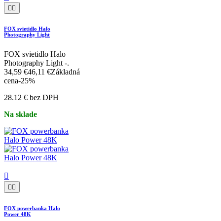
Tabuľka dát
Výrobca:
FOX International Group Ltd, Ulica: Dennenlaan 3A,
Poštové smerovacie číslo: 2340, mesto: Beerse, Krajina:
Belgicko, E-mail: compliance-europe@ratheroutdoors.com
Špecifické referencie
ean13
5056212127924
Mohlo by vás zaujať aj




