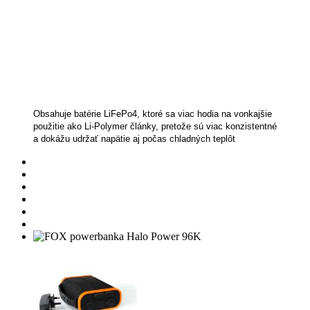
158.32 € bez DPH
Na sklade
‹
›
×