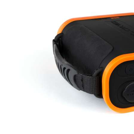
Photography Light -.
34,59 €
46,11 €
Základná
cena
-25%
28.12 € bez DPH
Na sklade



FOX powerbanka Halo
Power 48K
Obsahuje batérie
LiFePo4, ktoré sa
viac.
194,74 €