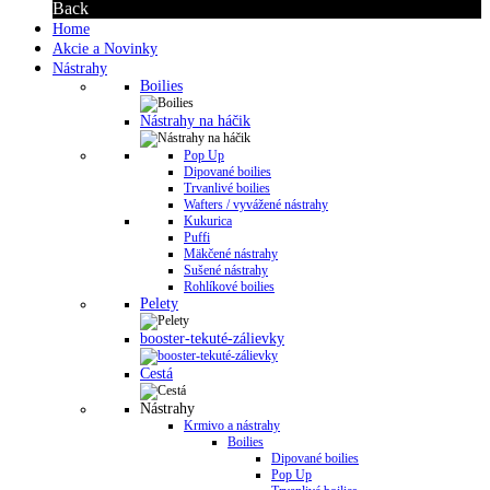
Back
Home
Akcie a Novinky
Nástrahy
Boilies
Nástrahy na háčik
Pop Up
Dipované boilies
Trvanlivé boilies
Wafters / vyvážené nástrahy
Kukurica
Puffi
Mäkčené nástrahy
Sušené nástrahy
Rohlíkové boilies
Pelety
booster-tekuté-zálievky
Cestá
Nástrahy
Krmivo a nástrahy
Boilies
Dipované boilies
Pop Up