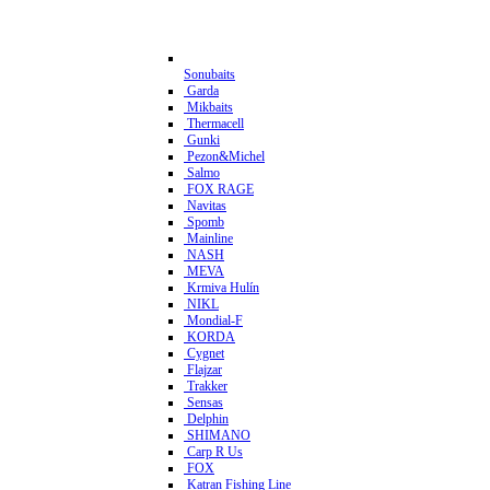
Sonubaits
Garda
Mikbaits
Thermacell
Gunki
Pezon&Michel
Salmo
FOX RAGE
Navitas
Spomb
Mainline
NASH
MEVA
Krmiva Hulín
NIKL
Mondial-F
KORDA
Cygnet
Flajzar
Trakker
Sensas
Delphin
SHIMANO
Carp R Us
FOX
Katran Fishing Line