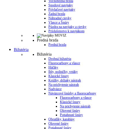
Voľnobežná brzda
Spodové navijaky
Prívlačové navijaky
Zadná brzda
Náhradné cievky
Vlasce a Šnúry
Púzdra na navijaky a cievky
Príslušenstvo k navijákom
Predná brzda
Predná brzda
Bižutéria
Bižutéria
Drobná bižutéria
Fluorocarbony a vlasce
Háčiky
Ihly, nožničky, vrtáky
Klasické šnury
Krúžky, držiaky nástrah
Na prichytenie nástrah
Nadväzce
Náväzcové šnúrky a fluorocarbony
Fluorocarbony a vlasce
Klasické šnury
Na prichytenie nástrah
Olovené šnúry
Potiahnuté šnúry
Obratlíky, karabíny
Olovené šnúry
Potiahnuté šnúry