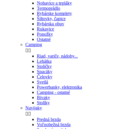
Potreby k zakrmovaniu
Sety kŕmenia
Vábničky na sumce
Návnady a nástrahy na Amury
Návnady a nástrahy do studenej vody
Bižutéria


Háčiky
Rovnátka
Zarážky na nástrahu
Obratlíky, karabíny
Závesky a montáže
Prevleky, hadičky
Silony - vlasce
Šnúry
Šokové šnúry a vlasce
Krúžky, držiaky nástrah
Ihly, nožničky, vrtáky
Nadväzce
Náväzcové šnúrky a fluorocarbony
Drobná bižutéria
Rybárske olová - záťaže


Betónové záťaže EKO
Backleady - zadné olová