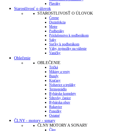
Plaváky
Starostlivosť o úlovok
STAROSTLIVOSŤ O ÚLOVOK
Čerene
Dezinfekcia
Metre
Podberáky
Príslušenstvo k podberákom
Saky
Sieťky k podberákom
Váhy, trojnožky na váženie
Vaničky
Oblečenie
OBLEČENIE
Tričká
Mikiny a vesty
Bundy
Kraťasy
Nohavice a tepláky
Termoprádlo
Rybárske komplety
Šiltovky, čapice
Rybárska obuv
Rukavice
Ponožky
Ostatné
ČLNY - motory - sonary
ČLNY MOTORY A SONARY
Člny