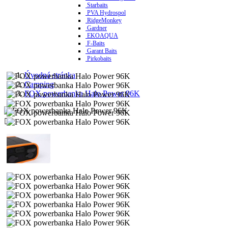
Starbaits
PVA Hydrospol
RidgeMonkey
Gardner
EKOAQUA
F-Baits
Garant Baits
Pirkobaits
Úvodná stránka
Camping
FOX powerbanka Halo Power 96K