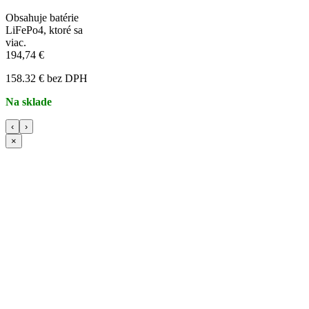
FOX svietidlo Halo Bivvy
Light
FOX - Kompaktné,
ľahko použiteľné
bivy.
23,56 €
19.16 € bez DPH
Na objednávku



FOX svietidlo Halo
Photography Light
FOX svietidlo Halo