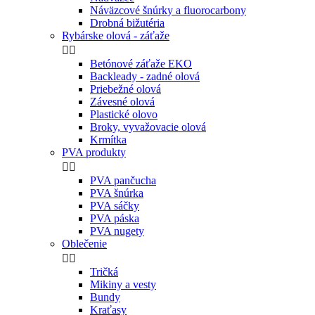
276,74 €
224.99 € bez DPH
MOVIZ

ZĽAVNENÉ PRODUKTY
Novinky
Krmivo a nástrahy


Boilies
Pelety
Obaľovacie pasty
Dipy-esencie-spreje
Booster - Tekuté zálievky
Krmítková zmes
Partikel-partiklové nástrahy
Umelé nástrahy
Prívlačové nástrahy
Nástrahy na háčik
cestá
Prísady a komponenty
Nástrahy na feeder