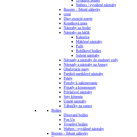
Trvanlivé boilies
Wafters / vyvážené nástrahy
Booster - Tekuté zálievky
cestá
Dipy-esencie-spreje
Krmítková zmes
Nástrahy na feeder
Nástrahy na háčik
Kukurica
Mäkčené nástrahy
Puffi
Rohlíkové boilies
Sušené nástrahy
Návnady a nástrahy do studenej vody
Návnady a nástrahy na Amury
Obaľovacie pasty
Partikel-partiklové nástrahy
Pelety
Potreby k zakrmovaniu
Prísady a komponenty
Prívlačové nástrahy
Sety kŕmenia
Umelé nástrahy
Vábničky na sumce
Boilies
Dipované boilies
Pop Up
Trvanlivé boilies
Wafters / vyvážené nástrahy
Booster - Tekuté zálievky