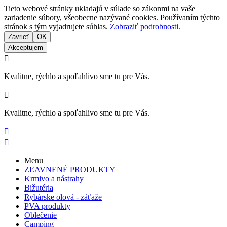
Tieto webové stránky ukladajú v súlade so zákonmi na vaše
zariadenie súbory, všeobecne nazývané cookies. Používaním týchto
stránok s tým vyjadrujete súhlas.
Zobraziť podrobnosti.
Zavrieť
OK
Akceptujem

Kvalitne, rýchlo a spoľahlivo sme tu pre Vás.

Kvalitne, rýchlo a spoľahlivo sme tu pre Vás.


Menu
ZĽAVNENÉ PRODUKTY
Krmivo a nástrahy
Bižutéria
Rybárske olová - záťaže
PVA produkty
Oblečenie
Camping