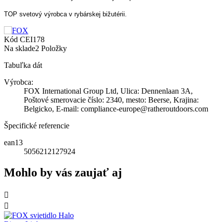
Rozmery: 209 mm x 157 mm x 72 mm
Váha: 3 kg
DC Input: 12-24V/2A max
USB-C vstup: DC5V/3A 9V/3A 15V/3A 20V/2.25A
USB-C Output: DC5V/3A 9V/3A 12V/3A 15V/3A 20.3V/3A
USB Output1: DC3.6-6.5V/3A 6.5-9V/2A 9-12V/1.5A
USB Output2: DC5V/2.4A
www.foxint.com
https://moviz.sk/bizuteria
Neprejde deň, kedy by desaťtisíce rybárov po celom svete išli na ryby
vyzbrojení rôznymi produktmi z portfólia Fox International.
So značkami Fox, Matrix, Specialist, Predator a Fox Rage, ktoré
pokrývajú disciplíny ako kapor, zápalka, hrubý, tradičný predátor a
moderný lov návnad, je spoločnosť Fox International pevne etablovaná
ako jeden z popredných výrobcov náradia v Európe. Spoločnosť pochádza
z Essexu vo Veľkej Británii, kde Cliff Fox uviedol na trh svoj vôbec prvý