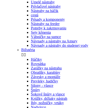
FOX powerbanka Halo Power
96K