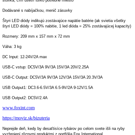
Obsahuje batérie LiFePo4, ktoré sa viac hodia na vonkajšie použitie ako
Li-Polymer články, pretože sú viac konzistentné a dokážu udržať napätie
aj počas chladných teplôt
276,74 €
224.99 € bez DPH
Množstvo:

Vložiť do košíka
Facebook

Posledné kusy v sklade
2 ks
Bezpečný nákup
Rýchle dodanie
Výmena tovaru
Popis
Detaily produktu