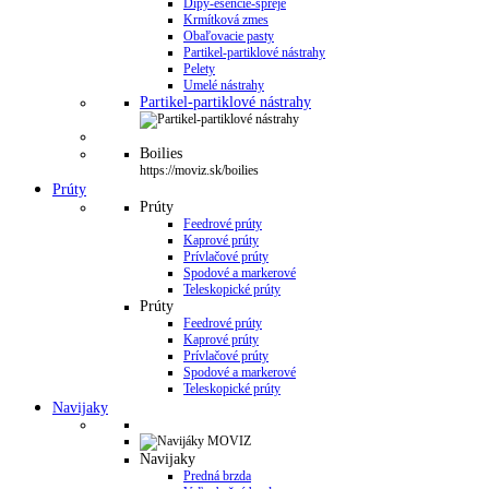
Dipy-esencie-spreje
Krmítková zmes
Obaľovacie pasty
Partikel-partiklové nástrahy
Pelety
Umelé nástrahy
Partikel-partiklové nástrahy
Boilies
https://moviz.sk/boilies
Prúty
Prúty
Feedrové prúty
Kaprové prúty
Prívlačové prúty
Spodové a markerové
Teleskopické prúty
Prúty
Feedrové prúty
Kaprové prúty
Prívlačové prúty
Spodové a markerové
Teleskopické prúty
Navijaky
Navijaky
Predná brzda