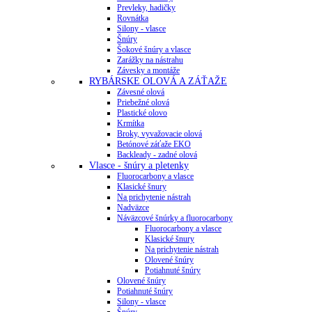
Prevleky, hadičky
Rovnátka
Silony - vlasce
Šnúry
Šokové šnúry a vlasce
Zarážky na nástrahu
Závesky a montáže
RYBÁRSKE OLOVÁ A ZÁŤAŽE
Závesné olová
Priebežné olová
Plastické olovo
Krmítka
Broky, vyvažovacie olová
Betónové záťaže EKO
Backleady - zadné olová
Vlasce - šnúry a pletenky
Fluorocarbony a vlasce
Klasické šnury
Na prichytenie nástrah
Nadväzce
Náväzcové šnúrky a fluorocarbony
Fluorocarbony a vlasce
Klasické šnury
Na prichytenie nástrah
Olovené šnúry
Potiahnuté šnúry
Olovené šnúry
Potiahnuté šnúry
Silony - vlasce
Šnúry