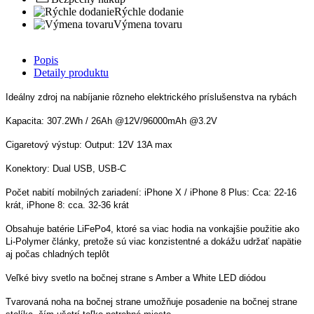


FOX powerbanka Halo Power
96K
Kód
CEI178
276,74 €
224.99 € bez DPH