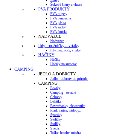
Šokové šnúry a vlasce
PVA PRODUKTY
PVA nugety
PVA pančucha
PVA páska
PVA sáčky
PVA šnúrka
NADVÄZCE
Nadväzce
Ihly - nožničky a vrtáky
Ihly, nožničky, vrtáky
HÁČIKY
Háčiky
Háčiky na sumcov
CAMPING
JEDLO A DOBROTY
Jedlo - dobroty do prírody
CAMPING
Bivaky
Camping - ostatné
Čelovky
Lehátka
Powerbanky, elektronika
Riad, variče, nádoby...
Spacáky
Stoličky
Stolíky
Svetlá
Tašky, batohy, púzdra