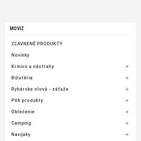
MOVIZ
ZĽAVNENÉ PRODUKTY
Novinky
Krmivo a nástrahy

Bižutéria

Rybárske olová - záťaže

PVA produkty

Oblečenie

Camping

Navijaky
