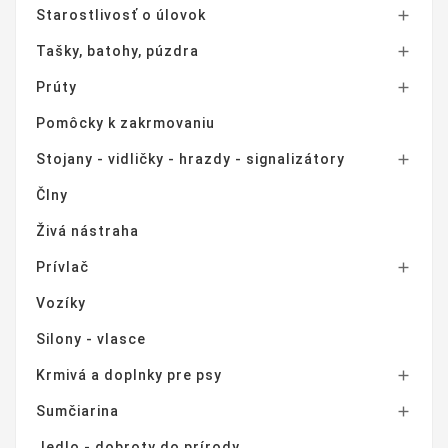
Starostlivosť o úlovok

Tašky, batohy, púzdra

Prúty

Pomôcky k zakrmovaniu
Stojany - vidličky - hrazdy - signalizátory

Člny
Živá nástraha
Prívlač

Vozíky
Silony - vlasce
Krmivá a doplnky pre psy

Sumčiarina

Jedlo - dobroty do prírody