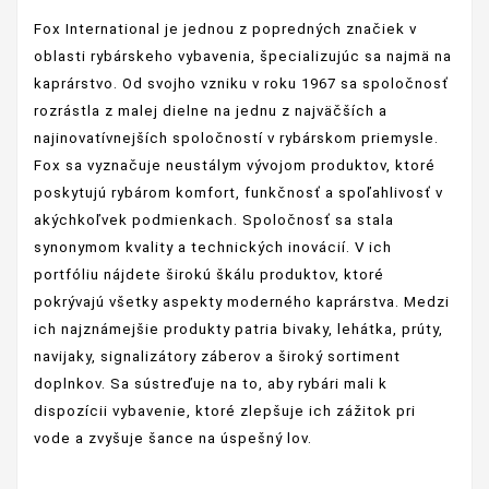
Fox International je jednou z popredných značiek v
oblasti rybárskeho vybavenia, špecializujúc sa najmä na
kaprárstvo. Od svojho vzniku v roku 1967 sa spoločnosť
rozrástla z malej dielne na jednu z najväčších a
najinovatívnejších spoločností v rybárskom priemysle.
Fox sa vyznačuje neustálym vývojom produktov, ktoré
poskytujú rybárom komfort, funkčnosť a spoľahlivosť v
akýchkoľvek podmienkach. Spoločnosť sa stala
synonymom kvality a technických inovácií. V ich
portfóliu nájdete širokú škálu produktov, ktoré
pokrývajú všetky aspekty moderného kaprárstva. Medzi
ich najznámejšie produkty patria bivaky, lehátka, prúty,
navijaky, signalizátory záberov a široký sortiment
doplnkov. Sa sústreďuje na to, aby rybári mali k
dispozícii vybavenie, ktoré zlepšuje ich zážitok pri
vode a zvyšuje šance na úspešný lov.