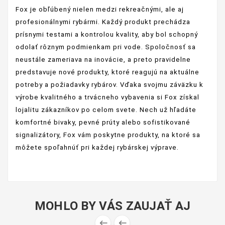
Fox je obľúbený nielen medzi rekreačnými, ale aj
profesionálnymi rybármi. Každý produkt prechádza
prísnymi testami a kontrolou kvality, aby bol schopný
odolať rôznym podmienkam pri vode. Spoločnosť sa
neustále zameriava na inovácie, a preto pravidelne
predstavuje nové produkty, ktoré reagujú na aktuálne
potreby a požiadavky rybárov. Vďaka svojmu záväzku k
výrobe kvalitného a trvácneho vybavenia si Fox získal
lojalitu zákazníkov po celom svete. Nech už hľadáte
komfortné bivaky, pevné prúty alebo sofistikované
signalizátory, Fox vám poskytne produkty, na ktoré sa
môžete spoľahnúť pri každej rybárskej výprave.
MOHLO BY VÁS ZAUJAŤ AJ

