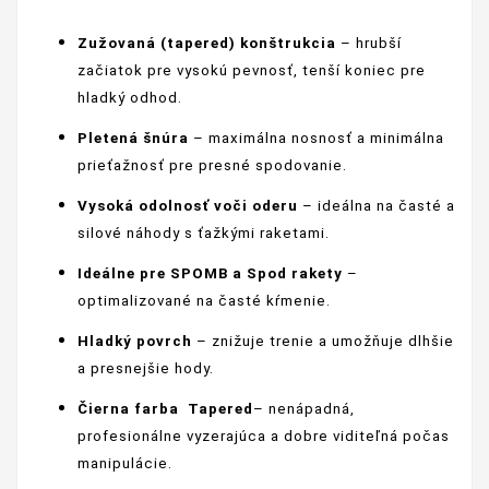
Zužovaná (tapered) konštrukcia
– hrubší
začiatok pre vysokú pevnosť, tenší koniec pre
hladký odhod.
Pletená šnúra
– maximálna nosnosť a minimálna
prieťažnosť pre presné spodovanie.
Vysoká odolnosť voči oderu
– ideálna na časté a
silové náhody s ťažkými raketami.
Ideálne pre SPOMB a Spod rakety
–
optimalizované na časté kŕmenie.
Hladký povrch
– znižuje trenie a umožňuje dlhšie
a presnejšie hody.
Čierna farba
Tapered
– nenápadná,
profesionálne vyzerajúca a dobre viditeľná počas
manipulácie.