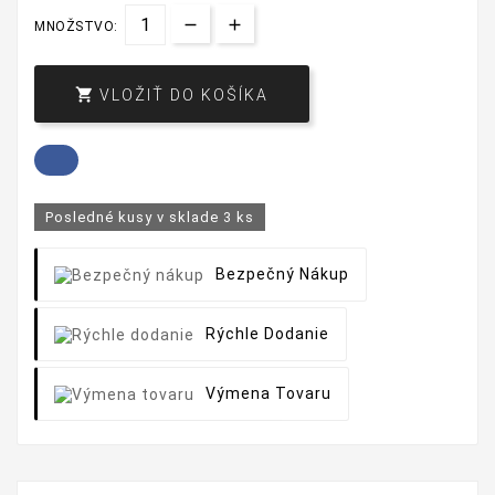
MNOŽSTVO:

VLOŽIŤ DO KOŠÍKA
Posledné kusy v sklade
3 ks
Bezpečný Nákup
Rýchle Dodanie
Výmena Tovaru