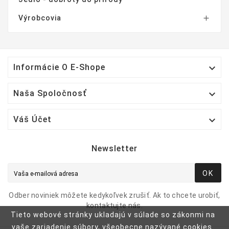
Výrobcovia


Informácie O E-Shope

Naša Spoločnosť

Váš Účet
Newsletter
OK
Odber noviniek môžete kedykoľvek zrušiť. Ak to chcete urobiť,
kontaktujte nás.
Tieto webové stránky ukladajú v súlade so zákonmi na
vaše zariadenie súbory, všeobecne nazývané cookies.