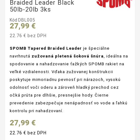
Braided Leader Black
50lb-20lb 3ks
Kód
DBL005
27,99 €
22.76 € bez DPH
SPOMB Tapered Braided Leader
je špeciálne
navrhnutá
zužovaná pletená šoková šnúra
, ideálna na
spodovanie a nahadzovanie ťažkých SPOMB rakiet na
veľké vzdialenosti. Vďaka zužovanej konštrukcii
poskytuje mimoriadnu pevnosť pri nárazoch, vysokú
odolnosť voči oderu a zároveň hladký prechod cez
očká prúta pre dlhšie, presnejšie hody. Čierne
prevedenie zabezpečuje nenápadnosť vo vode a ľahkú
kontrolu pri nahadzovaní.
27,99 €
22.76 € bez DPH