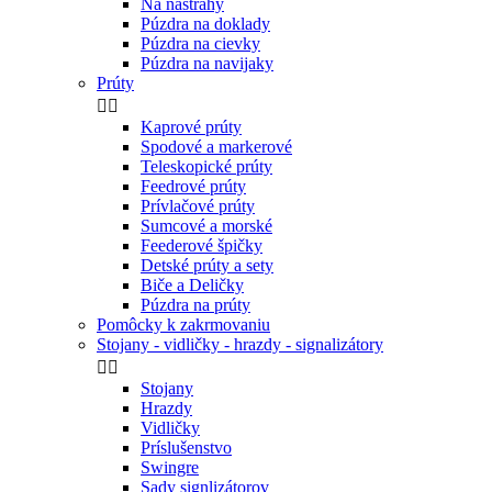
Na nástrahy
Púzdra na doklady
Púzdra na cievky
Púzdra na navijaky
Prúty


Kaprové prúty
Spodové a markerové
Teleskopické prúty
Feedrové prúty
Prívlačové prúty
Sumcové a morské
Feederové špičky
Detské prúty a sety
Biče a Deličky
Púzdra na prúty
Pomôcky k zakrmovaniu
Stojany - vidličky - hrazdy - signalizátory


Stojany
Hrazdy
Vidličky
Príslušenstvo
Swingre
Sady signlizátorov