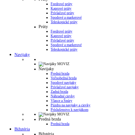
Feedrové prúty
Kaprové prúty
Prívlačové prúty
Spodové a markerové
Teleskopické prúty
Prúty
Feedrové prúty
Kaprové prúty
Prívlačové prúty
Spodové a markerové
Teleskopické prúty
Navijaky
Navijaky
Predná brzda
Voľnobežná brzda
Spodové navijaky
Prívlačové navijaky
Zadná brzda
Náhradné cievky
Vlasce a Šnúry
Púzdra na navijaky a cievky
Príslušenstvo k navijákom
Predná brzda
Predná brzda
Bižutéria
Bižutéria