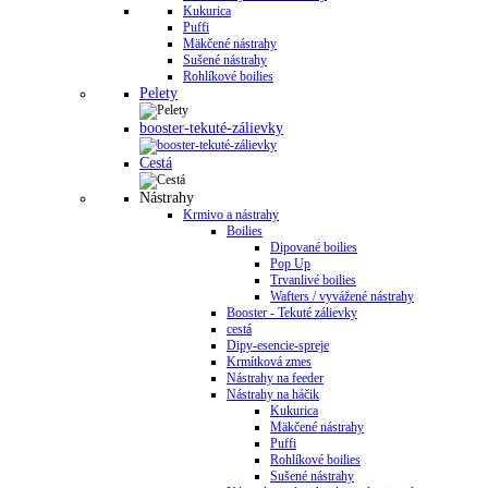
Kukurica
Puffi
Mäkčené nástrahy
Sušené nástrahy
Rohlíkové boilies
Pelety
booster-tekuté-zálievky
Cestá
Nástrahy
Krmivo a nástrahy
Boilies
Dipované boilies
Pop Up
Trvanlivé boilies
Wafters / vyvážené nástrahy
Booster - Tekuté zálievky
cestá
Dipy-esencie-spreje
Krmítková zmes
Nástrahy na feeder
Nástrahy na háčik
Kukurica
Mäkčené nástrahy
Puffi
Rohlíkové boilies
Sušené nástrahy