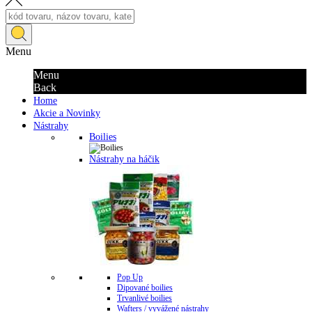
Menu
Menu
Back
Home
Akcie a Novinky
Nástrahy
Boilies
Nástrahy na háčik
Pop Up
Dipované boilies
Trvanlivé boilies
Wafters / vyvážené nástrahy