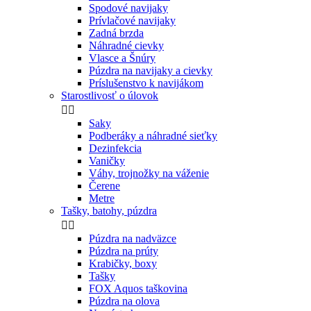
Spodové navijaky
Prívlačové navijaky
Zadná brzda
Náhradné cievky
Vlasce a Šnúry
Púzdra na navijaky a cievky
Príslušenstvo k navijákom
Starostlivosť o úlovok


Saky
Podberáky a náhradné sieťky
Dezinfekcia
Vaničky
Váhy, trojnožky na váženie
Čerene
Metre
Tašky, batohy, púzdra


Púzdra na nadväzce
Púzdra na prúty
Krabičky, boxy
Tašky
FOX Aquos taškovina
Púzdra na olova