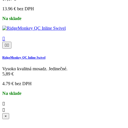
13.96 € bez DPH
Na sklade



RidgeMonkey QC Inline Swivel
Vysoko kvalitná mosadz. Jedinečné.
5,89 €
4.79 € bez DPH
Na sklade


×