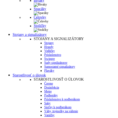
Bivaky
Spacáky
Čelovky
Stoličky
Stojany a signalizátory
STOJANY A SIGNALIZÁTORY
Stojany
Hrazdy
Vidličky
Príslušenstvo
Swingre
Sady signlizátorov
Samostatné signalizátory
Plaváky
Starostlivosť o úlovok
STAROSTLIVOSŤ O ÚLOVOK
Čerene
Dezinfekcia
Metre
Podberáky
Príslušenstvo k podberákom
Saky
Sieťky k podberákom
Váhy, trojnožky na váženie
Vaničky