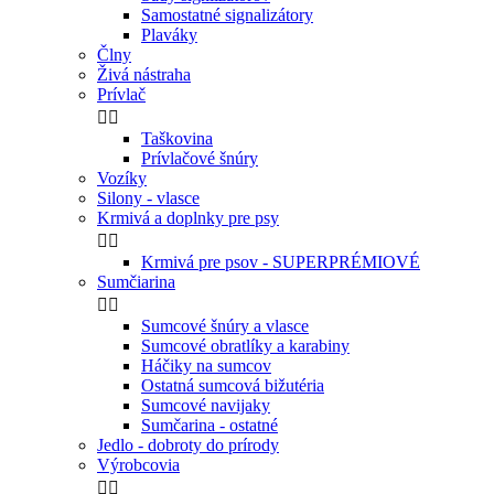
Samostatné signalizátory
Plaváky
Člny
Živá nástraha
Prívlač


Taškovina
Prívlačové šnúry
Vozíky
Silony - vlasce
Krmivá a doplnky pre psy


Krmivá pre psov - SUPERPRÉMIOVÉ
Sumčiarina


Sumcové šnúry a vlasce
Sumcové obratlíky a karabiny
Háčiky na sumcov
Ostatná sumcová bižutéria
Sumcové navijaky
Sumčarina - ostatné
Jedlo - dobroty do prírody
Výrobcovia

