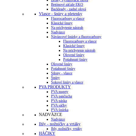
Betónové záťaže EKO
Backleady - zadné olová
Vlasce - šnúry a pletenky
Fluorocarbony a vlasce
Klasické šnury
Na prichytenie nástrah
Nadväzce
Náväzcové šnúrky a fluorocarbony
Fluorocarbony a vlasce
Klasické šnury
Na prichytenie nástrah
Olovené šnúry
Potiahnuté šnúry
Olovené šnúry
Potiahnuté šnúry
Silony - vlasce
Šnúry
Šokové šnúry a vlasce
PVA PRODUKTY
PVA nugety
PVA pančucha
PVA páska
PVA sáčky
PVA šnúrka
NADVÄZCE
Nadväzce
Ihly - nožničky a vrtáky
Ihly, nožničky, vrtáky
HÁČIKY