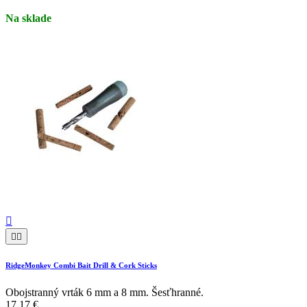
Na sklade



RidgeMonkey Combi Bait Drill & Cork Sticks
Obojstranný vrták 6 mm a 8 mm. Šesťhranné.
17,17 €