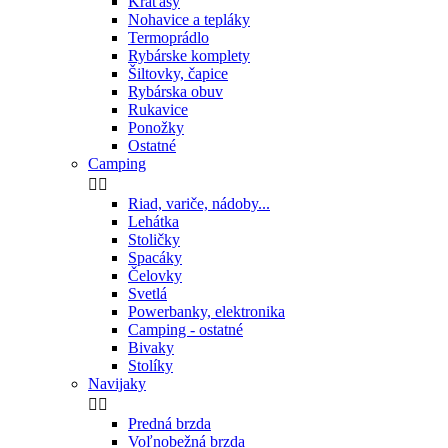
Kraťasy
Nohavice a tepláky
Termoprádlo
Rybárske komplety
Šiltovky, čapice
Rybárska obuv
Rukavice
Ponožky
Ostatné
Camping


Riad, variče, nádoby...
Lehátka
Stoličky
Spacáky
Čelovky
Svetlá
Powerbanky, elektronika
Camping - ostatné
Bivaky
Stolíky
Navijaky


Predná brzda
Voľnobežná brzda