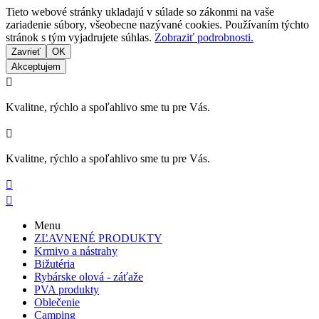
Tieto webové stránky ukladajú v súlade so zákonmi na vaše
zariadenie súbory, všeobecne nazývané cookies. Používaním týchto
stránok s tým vyjadrujete súhlas.
Zobraziť podrobnosti.
Zavrieť
OK
Akceptujem

Kvalitne, rýchlo a spoľahlivo sme tu pre Vás.

Kvalitne, rýchlo a spoľahlivo sme tu pre Vás.


Menu
ZĽAVNENÉ PRODUKTY
Krmivo a nástrahy
Bižutéria
Rybárske olová - záťaže
PVA produkty
Oblečenie
Camping