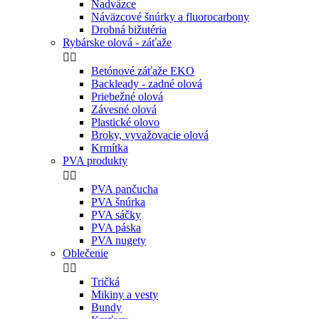
Nadväzce
Náväzcové šnúrky a fluorocarbony
Drobná bižutéria
Rybárske olová - záťaže


Betónové záťaže EKO
Backleady - zadné olová
Priebežné olová
Závesné olová
Plastické olovo
Broky, vyvažovacie olová
Krmítka
PVA produkty


PVA pančucha
PVA šnúrka
PVA sáčky
PVA páska
PVA nugety
Oblečenie


Tričká
Mikiny a vesty
Bundy