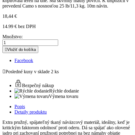
kopírovala terén na dne. Má škvrnitý matný povrch. K dispozícii v
prevedení Camo s nosnosťou 25 lb/11,3 kg. 10m návin.
18,44 €
14.99 € bez DPH
Množstvo:

Vložiť do košíka
Facebook

Posledné kusy v sklade
2 ks
Bezpečný nákup
Rýchle dodanie
Výmena tovaru
Popis
Detaily produktu
Extra pružný, spájateľný tkaný náväzcový materiál, ideálny, keď je
kritickým faktorom odolnosť proti oderu.
Dá sa spájať ako olovené
jadro pri zachovaní pružnosti potrebnej na bez námahy objatie