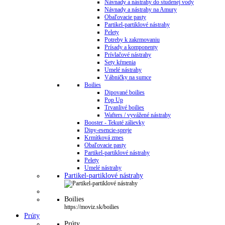
Návnady a nástrahy do studenej vody
Návnady a nástrahy na Amury
Obaľovacie pasty
Partikel-partiklové nástrahy
Pelety
Potreby k zakrmovaniu
Prísady a komponenty
Prívlačové nástrahy
Sety kŕmenia
Umelé nástrahy
Vábničky na sumce
Boilies
Dipované boilies
Pop Up
Trvanlivé boilies
Wafters / vyvážené nástrahy
Booster - Tekuté zálievky
Dipy-esencie-spreje
Krmítková zmes
Obaľovacie pasty
Partikel-partiklové nástrahy
Pelety
Umelé nástrahy
Partikel-partiklové nástrahy
Boilies
https://moviz.sk/boilies
Prúty
Prúty