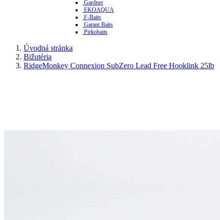
Gardner
EKOAQUA
F-Baits
Garant Baits
Pirkobaits
Úvodná stránka
Bižutéria
RidgeMonkey Connexion SubZero Lead Free Hooklink 25lb