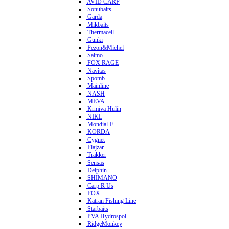
AVID CARP
Sonubaits
Garda
Mikbaits
Thermacell
Gunki
Pezon&Michel
Salmo
FOX RAGE
Navitas
Spomb
Mainline
NASH
MEVA
Krmiva Hulín
NIKL
Mondial-F
KORDA
Cygnet
Flajzar
Trakker
Sensas
Delphin
SHIMANO
Carp R Us
FOX
Katran Fishing Line
Starbaits
PVA Hydrospol
RidgeMonkey