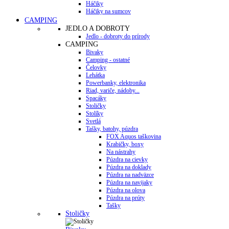
Háčiky
Háčiky na sumcov
CAMPING
JEDLO A DOBROTY
Jedlo - dobroty do prírody
CAMPING
Bivaky
Camping - ostatné
Čelovky
Lehátka
Powerbanky, elektronika
Riad, variče, nádoby...
Spacáky
Stoličky
Stolíky
Svetlá
Tašky, batohy, púzdra
FOX Aquos taškovina
Krabičky, boxy
Na nástrahy
Púzdra na cievky
Púzdra na doklady
Púzdra na nadväzce
Púzdra na navijaky
Púzdra na olova
Púzdra na prúty
Tašky
Stoličky