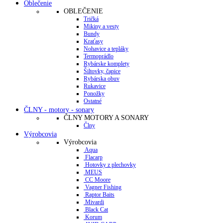
Oblečenie
OBLEČENIE
Tričká
Mikiny a vesty
Bundy
Kraťasy
Nohavice a tepláky
Termoprádlo
Rybárske komplety
Šiltovky, čapice
Rybárska obuv
Rukavice
Ponožky
Ostatné
ČLNY - motory - sonary
ČLNY MOTORY A SONARY
Člny
Výrobcovia
Výrobcovia
Aqua
Flacarp
Hotovky z plechovky
MEUS
CC Moore
Vagner Fishing
Raptor Baits
Mivardi
Black Cat
Korum