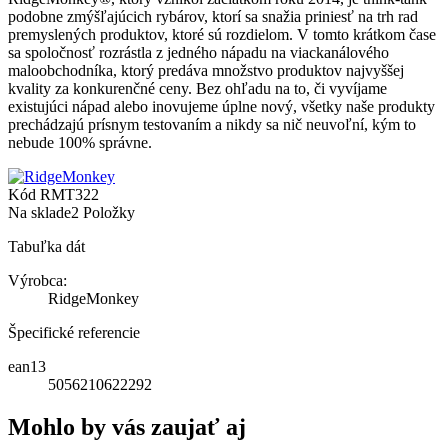
podobne zmýšľajúcich rybárov, ktorí sa snažia priniesť na trh rad
premyslených produktov, ktoré sú rozdielom.
V tomto krátkom čase
sa spoločnosť rozrástla z jedného nápadu na viackanálového
maloobchodníka, ktorý predáva množstvo produktov najvyššej
kvality za konkurenčné ceny. Bez ohľadu na to, či vyvíjame
existujúci nápad alebo inovujeme úplne nový, všetky naše produkty
prechádzajú prísnym testovaním a nikdy sa nič neuvoľní, kým to
nebude 100% správne.
Kód
RMT322
Na sklade
2 Položky
Tabuľka dát
Výrobca:
RidgeMonkey
Špecifické referencie
ean13
5056210622292
Mohlo by vás zaujať aj