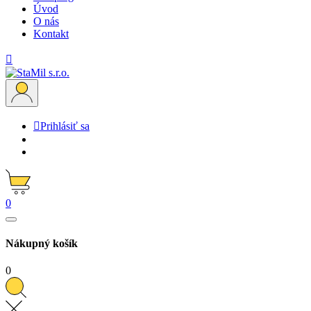
Úvod
O nás
Kontakt


Prihlásiť sa
0
Nákupný košík
0