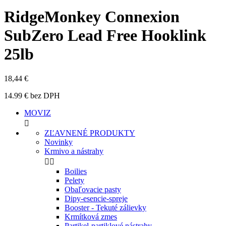
RidgeMonkey Connexion
SubZero Lead Free Hooklink
25lb
18,44 €
14.99 € bez DPH
MOVIZ

ZĽAVNENÉ PRODUKTY
Novinky
Krmivo a nástrahy


Boilies
Pelety
Obaľovacie pasty
Dipy-esencie-spreje
Booster - Tekuté zálievky
Krmítková zmes
Partikel-partiklové nástrahy