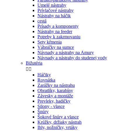
Umelé nástrahy
Prívlačové nástrahy
Nástrahy na háčik
cestá
Prísady a komponenty
Nástrahy na feeder
Potreby k zakrmovaniu
Sety kŕmenia
Vábničky na sumce
Návnady a nástrahy na Amury
Návnady a nástrahy do studenej vody
Bižutéria


Háčiky
Rovnátka
Zarážky na nástrahu
Obratlíky, karabíny
Závesky a montáže
Prevleky, hadičky
Silony - vlasce
Šnúry
Šokové šnúry a vlasce
Krúžky, držiaky nástrah
Ihly, nožničky, vrtáky