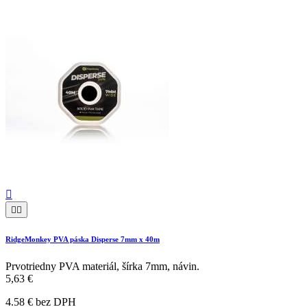



RidgeMonkey PVA páska Disperse 7mm x 40m
Prvotriedny PVA materiál, šírka 7mm, návin.
5,63 €
4.58 € bez DPH