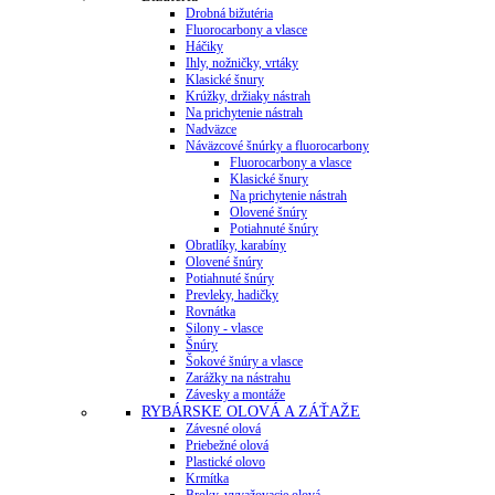
Drobná bižutéria
Fluorocarbony a vlasce
Háčiky
Ihly, nožničky, vrtáky
Klasické šnury
Krúžky, držiaky nástrah
Na prichytenie nástrah
Nadväzce
Náväzcové šnúrky a fluorocarbony
Fluorocarbony a vlasce
Klasické šnury
Na prichytenie nástrah
Olovené šnúry
Potiahnuté šnúry
Obratlíky, karabíny
Olovené šnúry
Potiahnuté šnúry
Prevleky, hadičky
Rovnátka
Silony - vlasce
Šnúry
Šokové šnúry a vlasce
Zarážky na nástrahu
Závesky a montáže
RYBÁRSKE OLOVÁ A ZÁŤAŽE
Závesné olová
Priebežné olová
Plastické olovo
Krmítka
Broky, vyvažovacie olová