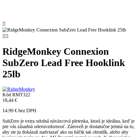



RidgeMonkey Connexion
SubZero Lead Free Hooklink
25lb
Kód
RMT322
18,44 €
14.99 € bez DPH
SubZero je extra odolná náväzcová pletenka, ktorá je ideálna, keď je
pre vás zásadná oderuvzdornosť. Zároveň je dostatočne jemná na to,
aby ste ju dokázali nadviazať ako na háčik tak obratlík, alebo aby