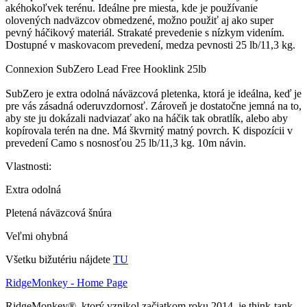
akéhokoľvek terénu.
Ideálne pre miesta, kde je používanie
olovených nadväzcov obmedzené, možno použiť aj ako super
pevný háčikový materiál.
Strakaté prevedenie s nízkym videním.
Dostupné v maskovacom prevedení, medza pevnosti 25 lb/11,3 kg.
Connexion SubZero Lead Free Hooklink 25lb
SubZero je extra odolná náväzcová pletenka, ktorá je ideálna, keď je
pre vás zásadná oderuvzdornosť. Zároveň je dostatočne jemná na to,
aby ste ju dokázali nadviazať ako na háčik tak obratlík, alebo aby
kopírovala terén na dne. Má škvrnitý matný povrch. K dispozícii v
prevedení Camo s nosnosťou 25 lb/11,3 kg. 10m návin.
Vlastnosti:
Extra odolná
Pletená náväzcová šnúra
Veľmi ohybná
Všetku bižutériu nájdete
TU
RidgeMonkey - Home Page
RidgeMonkey®, ktorý vznikol začiatkom roku 2014, je think-tank