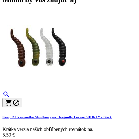



Carp´R´Us rovnátko Mouthsnagger Dragonfly Larvae SHORTY - Black
Krátka verzia našich obľúbených rovnátok na.
5,59 €