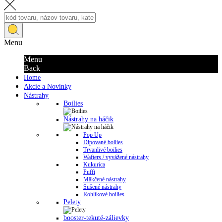
Menu
Menu
Back
Home
Akcie a Novinky
Nástrahy
Boilies
Nástrahy na háčik
Pop Up
Dipované boilies
Trvanlivé boilies
Wafters / vyvážené nástrahy
Kukurica
Puffi
Mäkčené nástrahy
Sušené nástrahy
Rohlíkové boilies
Pelety
booster-tekuté-zálievky