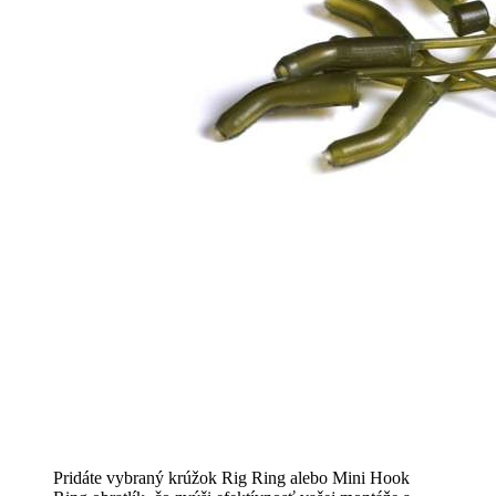
Pridáte vybraný krúžok Rig Ring alebo Mini Hook