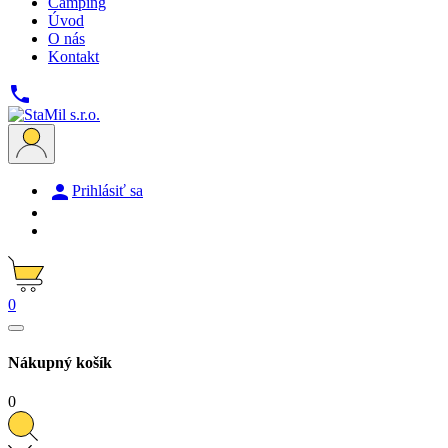
Camping
Úvod
O nás
Kontakt


Prihlásiť sa
0
Nákupný košík
0