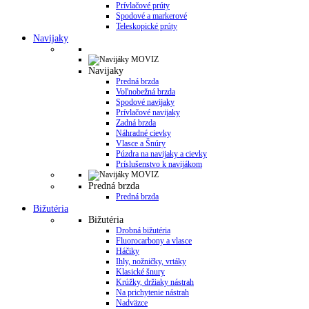
Prívlačové prúty
Spodové a markerové
Teleskopické prúty
Navijaky
Navijaky
Predná brzda
Voľnobežná brzda
Spodové navijaky
Prívlačové navijaky
Zadná brzda
Náhradné cievky
Vlasce a Šnúry
Púzdra na navijaky a cievky
Príslušenstvo k navijákom
Predná brzda
Predná brzda
Bižutéria
Bižutéria
Drobná bižutéria
Fluorocarbony a vlasce
Háčiky
Ihly, nožničky, vrtáky
Klasické šnury
Krúžky, držiaky nástrah
Na prichytenie nástrah
Nadväzce