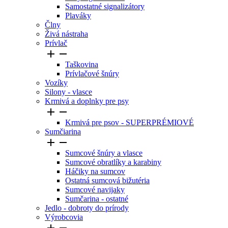
Samostatné signalizátory
Plaváky
Člny
Živá nástraha
Prívlač


Taškovina
Prívlačové šnúry
Vozíky
Silony - vlasce
Krmivá a doplnky pre psy


Krmivá pre psov - SUPERPRÉMIOVÉ
Sumčiarina


Sumcové šnúry a vlasce
Sumcové obratlíky a karabiny
Háčiky na sumcov
Ostatná sumcová bižutéria
Sumcové navijaky
Sumčarina - ostatné
Jedlo - dobroty do prírody
Výrobcovia