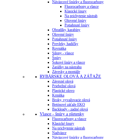
Náväzcové šnúrky a fluorocarbony
Fluorocarbony a vlasce
Klasické šnury
Na prichytenie nástrah
Olovené šnúry
Potiahnuté šnúry
Obratlíky, karabíny
Olovené šnúry
Potiahnuté šnúry
Prevleky, hadičky
Rovnátka
Silony - vlasce
Šnúry
Šokové šnúry a vlasce
Zarážky na nástrahu
Závesky a montáže
RYBÁRSKE OLOVÁ A ZÁŤAŽE
Závesné olová
Priebežné olová
Plastické olovo
Krmítka
Broky, vyvažovacie olová
Betónové záťaže EKO
Backleady - zadné olová
Vlasce - šnúry a pletenky
Fluorocarbony a vlasce
Klasické šnury
Na prichytenie nástrah
Nadväzce
Náväzcové šnúrky a fluorocarbony