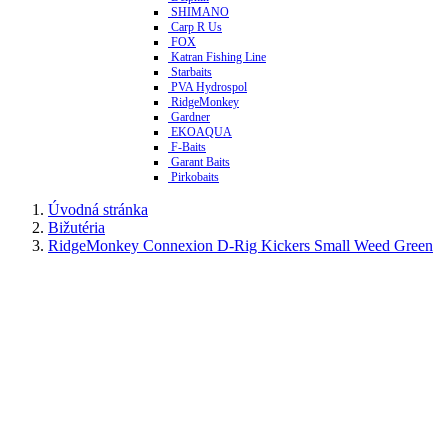
SHIMANO
Carp R Us
FOX
Katran Fishing Line
Starbaits
PVA Hydrospol
RidgeMonkey
Gardner
EKOAQUA
F-Baits
Garant Baits
Pirkobaits
Úvodná stránka
Bižutéria
RidgeMonkey Connexion D-Rig Kickers Small Weed Green