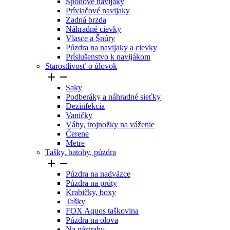
Spodové navijaky
Prívlačové navijaky
Zadná brzda
Náhradné cievky
Vlasce a Šnúry
Púzdra na navijaky a cievky
Príslušenstvo k navijákom
Starostlivosť o úlovok


Saky
Podberáky a náhradné sieťky
Dezinfekcia
Vaničky
Váhy, trojnožky na váženie
Čerene
Metre
Tašky, batohy, púzdra


Púzdra na nadväzce
Púzdra na prúty
Krabičky, boxy
Tašky
FOX Aquos taškovina
Púzdra na olova
Na nástrahy