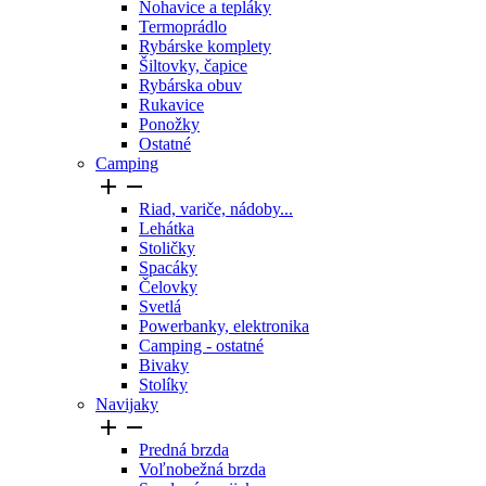
Nohavice a tepláky
Termoprádlo
Rybárske komplety
Šiltovky, čapice
Rybárska obuv
Rukavice
Ponožky
Ostatné
Camping


Riad, variče, nádoby...
Lehátka
Stoličky
Spacáky
Čelovky
Svetlá
Powerbanky, elektronika
Camping - ostatné
Bivaky
Stolíky
Navijaky


Predná brzda
Voľnobežná brzda