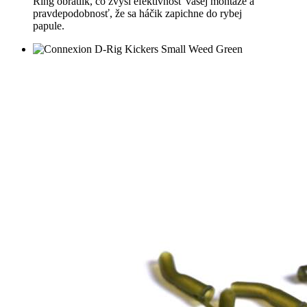
Ring obratlík, čo zvýši efektívnosť vašej montáže a
pravdepodobnosť, že sa háčik zapichne do rybej
papule.