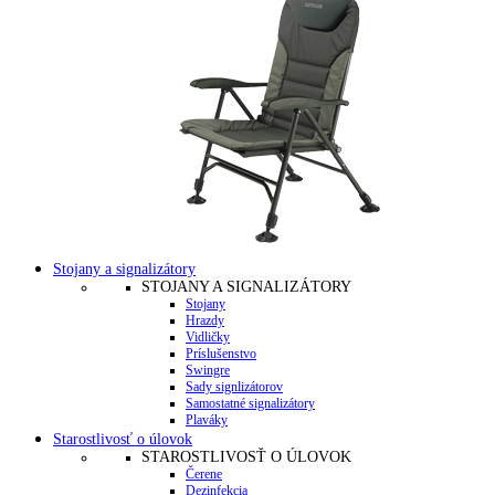
Stojany a signalizátory
STOJANY A SIGNALIZÁTORY
Stojany
Hrazdy
Vidličky
Príslušenstvo
Swingre
Sady signlizátorov
Samostatné signalizátory
Plaváky
Starostlivosť o úlovok
STAROSTLIVOSŤ O ÚLOVOK
Čerene
Dezinfekcia