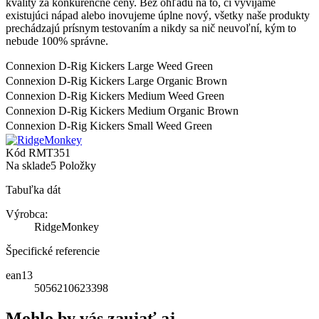
kvality za konkurenčné ceny. Bez ohľadu na to, či vyvíjame
existujúci nápad alebo inovujeme úplne nový, všetky naše produkty
prechádzajú prísnym testovaním a nikdy sa nič neuvoľní, kým to
nebude 100% správne.
Connexion D-Rig Kickers Large Weed Green
Connexion D-Rig Kickers Large Organic Brown
Connexion D-Rig Kickers Medium Weed Green
Connexion D-Rig Kickers Medium Organic Brown
Connexion D-Rig Kickers Small Weed Green
Kód
RMT351
Na sklade
5 Položky
Tabuľka dát
Výrobca:
RidgeMonkey
Špecifické referencie
ean13
5056210623398
Mohlo by vás zaujať aj