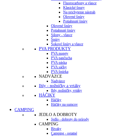
Fluorocarbony a vlasce
Klasické šnury
Na prichytenie nástrah
Olovené šnúry
Potiahnuté šnúry
Olovené šnúry
Potiahnuté šnúry
Silony - vlasce
Šnúry
Šokové šnúry a vlasce
PVA PRODUKTY
PVA nugety
PVA pančucha
PVA páska
PVA sáčky
PVA šnúrka
NADVÄZCE
Nadväzce
Ihly - nožničky a vrtáky
Ihly, nožničky, vrtáky
HÁČIKY
Háčiky
Háčiky na sumcov
CAMPING
JEDLO A DOBROTY
Jedlo - dobroty do prírody
CAMPING
Bivaky
Camping - ostatné