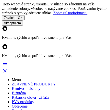
Tieto webové stránky ukladajú v súlade so zákonmi na vaše
zariadenie súbory, všeobecne nazývané cookies. Používaním týchto
stránok s tým vyjadrujete súhlas.
Zobraziť podrobnosti.
Zavrieť
OK
Akceptujem

Kvalitne, rýchlo a spoľahlivo sme tu pre Vás.

Kvalitne, rýchlo a spoľahlivo sme tu pre Vás.


Menu
ZĽAVNENÉ PRODUKTY
Krmivo a nástrahy
Bižutéria
Rybárske olová - záťaže
PVA produkty
Oblečenie