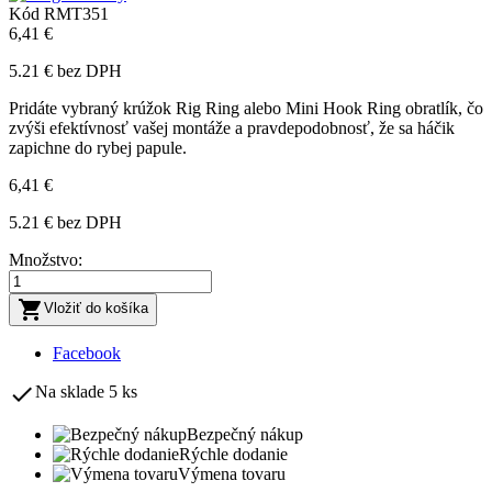
Kód
RMT351
6,41 €
5.21 € bez DPH
Pridáte vybraný krúžok Rig Ring alebo Mini Hook Ring obratlík, čo
zvýši efektívnosť vašej montáže a pravdepodobnosť, že sa háčik
zapichne do rybej papule.
6,41 €
5.21 € bez DPH
Množstvo:

Vložiť do košíka
Facebook

Na sklade
5 ks
Bezpečný nákup
Rýchle dodanie
Výmena tovaru