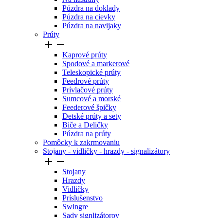
Púzdra na doklady
Púzdra na cievky
Púzdra na navijaky
Prúty


Kaprové prúty
Spodové a markerové
Teleskopické prúty
Feedrové prúty
Prívlačové prúty
Sumcové a morské
Feederové špičky
Detské prúty a sety
Biče a Deličky
Púzdra na prúty
Pomôcky k zakrmovaniu
Stojany - vidličky - hrazdy - signalizátory


Stojany
Hrazdy
Vidličky
Príslušenstvo
Swingre
Sady signlizátorov