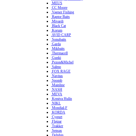
MEUS
CC Moore
Vagner Fishing
Raptor Baits
Mivardi
Black Cat
Korum
AVID CARP
Sonubaits
Garda
Mikbaits
Thermacell
Gunki
Pezon&Michel
Salmo
FOX RAGE
Navitas
Spomb
Mainline
NASH
MEVA
Krmiva Hulín
NIKL
Mondial-F
KORDA
Cygnet
Flajzar
Trakker
Sensas
Delphin