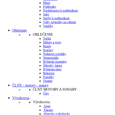
Metre
Podberáky
Príslušenstvo k podberákom
Saky
Sieťky k podberákom
Váhy, trojnožky na váženie
Vaničky
Oblečenie
OBLEČENIE
Tričká
Mikiny a vesty
Bundy
Kraťasy
Nohavice a tepláky
Termoprádlo
Rybárske komplety
Šiltovky, čapice
Rybárska obuv
Rukavice
Ponožky
Ostatné
ČLNY - motory - sonary
ČLNY MOTORY A SONARY
Člny
Výrobcovia
Výrobcovia
Aqua
Flacarp
Hotovky z plechovky