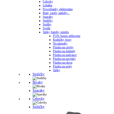
Čelovky
Lehátka
Powerbanky, elektronika
Riad, variče, nádoby...
Spacáky
Stoličky
Stolíky
Svetlá
Tašky, batohy, púzdra
FOX Aquos taškovina
Krabičky, boxy
Na nástrahy
Púzdra na cievky
Púzdra na doklady
Púzdra na nadväzce
Púzdra na navijaky
Púzdra na olova
Púzdra na prúty
Tašky
Stoličky
Bivaky
Spacáky
Čelovky
Stoličky