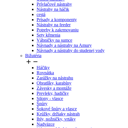
Prívlačové nástrahy
Nástrahy na háčik
cestá
Prísady a komponenty
Nástrahy na feeder
Potreby k zakrmovaniu
Sety kŕmenia
Vábničky na sumce
Návnady a nástrahy na Amury
Návnady a nástrahy do studenej vody
Bižutéria


Háčiky
Rovnátka
Zarážky na nástrahu
Obratlíky, karabíny
Závesky a montáže
Prevleky, hadičky
Silony - vlasce
Šnúry
Šokové šnúry a vlasce
Krúžky, držiaky nástrah
Ihly, nožničky, vrtáky
Nadväzce