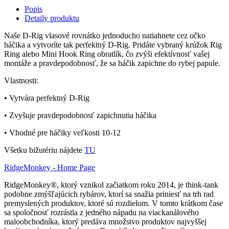
Popis
Detaily produktu
Naše D-Rig vlasové rovnátko jednoducho natiahnete cez očko
háčika a vytvoríte tak perfektný D-Rig. Pridáte vybraný krúžok Rig
Ring alebo Mini Hook Ring obratlík, čo zvýši efektívnosť vašej
montáže a pravdepodobnosť, že sa háčik zapichne do rybej papule.
Vlastnosti:
• Vytvára perfektný D-Rig
• Zvyšuje pravdepodobnosť zapichnutia háčika
• Vhodné pre háčiky veľkosti 10-12
Všetku bižutériu nájdete
TU
RidgeMonkey - Home Page
RidgeMonkey®, ktorý vznikol začiatkom roku 2014, je think-tank
podobne zmýšľajúcich rybárov, ktorí sa snažia priniesť na trh rad
premyslených produktov, ktoré sú rozdielom.
V tomto krátkom čase
sa spoločnosť rozrástla z jedného nápadu na viackanálového
maloobchodníka, ktorý predáva množstvo produktov najvyššej