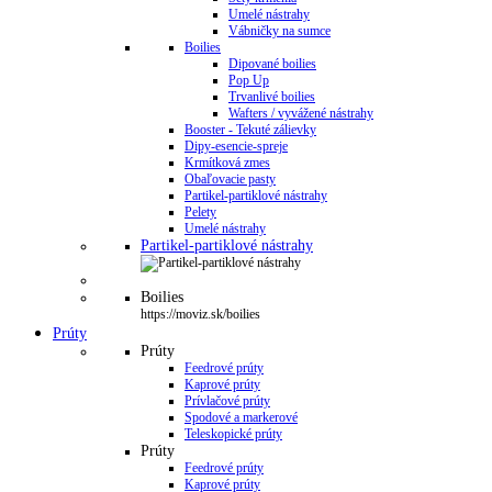
Umelé nástrahy
Vábničky na sumce
Boilies
Dipované boilies
Pop Up
Trvanlivé boilies
Wafters / vyvážené nástrahy
Booster - Tekuté zálievky
Dipy-esencie-spreje
Krmítková zmes
Obaľovacie pasty
Partikel-partiklové nástrahy
Pelety
Umelé nástrahy
Partikel-partiklové nástrahy
Boilies
https://moviz.sk/boilies
Prúty
Prúty
Feedrové prúty
Kaprové prúty
Prívlačové prúty
Spodové a markerové
Teleskopické prúty
Prúty
Feedrové prúty
Kaprové prúty