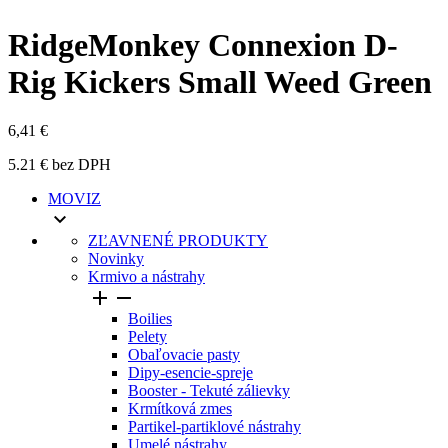
RidgeMonkey Connexion D-
Rig Kickers Small Weed Green
6,41 €
5.21 € bez DPH
MOVIZ

ZĽAVNENÉ PRODUKTY
Novinky
Krmivo a nástrahy


Boilies
Pelety
Obaľovacie pasty
Dipy-esencie-spreje
Booster - Tekuté zálievky
Krmítková zmes
Partikel-partiklové nástrahy
Umelé nástrahy