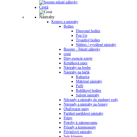
Cestá
Nástrahy
Krmivo a nástrahy
Boilies
Dipované boilies
Pop Up
Trvanlivé boilies
Wafters / vyvážené nástrahy
Booster - Tekuté zálievky
cestá
Dipy-esencie-spreje
Krmítková zmes
Nástrahy na feeder
Nástrahy na háčik
Kukurica
Mäkčené nástrahy
Puffi
Rohlíkové boilies
Sušené nástrahy
Návnady a nástrahy do studenej vody
Návnady a nástrahy na Amury
Obaľovacie pasty
Partikel-partiklové nástrahy
Pelety
Potreby k zakrmovaniu
Prísady a komponenty
Prívlačové nástrahy
Sety kŕmenia