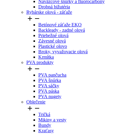
Náväzcové šnúrky a fluorocarbony
Drobná bižutéria
Rybárske olová - záťaže


Betónové záťaže EKO
Backleady - zadné olová
Priebežné olová
Závesné olová
Plastické olovo
Broky, vyvažovacie olová
Krmítka
PVA produkty


PVA pančucha
PVA šnúrka
PVA sáčky
PVA páska
PVA nugety
Oblečenie


Tričká
Mikiny a vesty
Bundy
Kraťasy