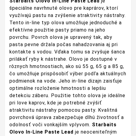
Starbaits Olovo In-Line Paste Lead
je
špeciálne navrhnuté olovo pre kaprárov, ktorí
využívajú pastu na zvýšenie atraktivity nástrahy.
Tento in-line typ olova umožňuje jednoduché a
efektívne použitie pasty priamo na jeho
povrchu. Povrch olova je upravený tak, aby
pasta pevne držala počas nahadzovania aj pri
kontakte s vodou. Vďaka tomu sa zvyšuje šanca
prilákať ryby k nástrahe. Olovo je dostupné v
rôznych hmotnostiach, ako sú 55 g, 65 g a 85 g,
čo umožňuje prispôsobiť výber podľa aktuálnych
podmienok na vode. Jeho in-line dizajn zaisťuje
optimálne rozloženie hmotnosti a lepšiu
detekciu záberu. Použitie tohto olova je ideálne
pri love kaprov, kde je potrebné zvýšiť
atraktivitu nástrahy pomocou pasty. Kvalitná
povrchová úprava zabezpečuje dlhú životnosť a
odolnosť voči vonkajším vplyvom.
Starbaits
Olovo In-Line Paste Lead
je neoceniteľným