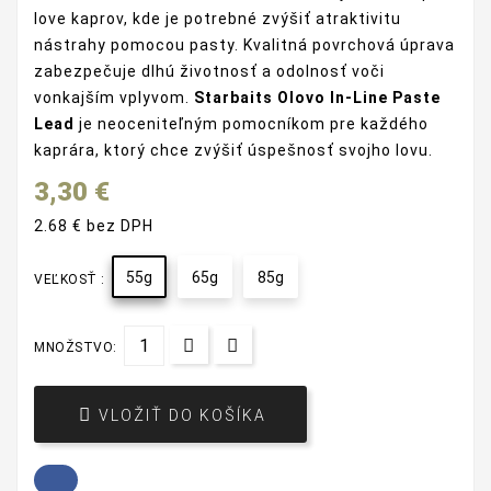
love kaprov, kde je potrebné zvýšiť atraktivitu
nástrahy pomocou pasty. Kvalitná povrchová úprava
zabezpečuje dlhú životnosť a odolnosť voči
vonkajším vplyvom.
Starbaits Olovo In-Line Paste
Lead
je neoceniteľným pomocníkom pre každého
kaprára, ktorý chce zvýšiť úspešnosť svojho lovu.
3,30 €
2.68 € bez DPH
55g
65g
85g
VEĽKOSŤ :
MNOŽSTVO:

VLOŽIŤ DO KOŠÍKA