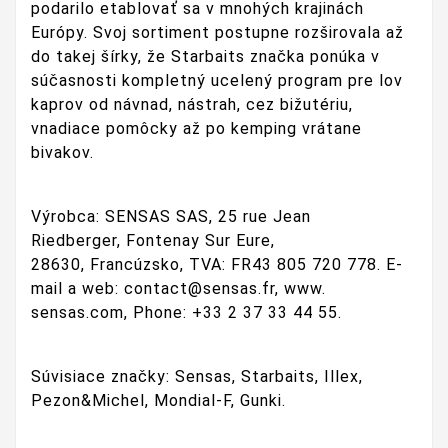
podarilo etablovať sa v mnohých krajinách
Európy. Svoj sortiment postupne rozširovala až
do takej šírky, že Starbaits značka ponúka v
súčasnosti kompletný ucelený program pre lov
kaprov od návnad, nástrah, cez bižutériu,
vnadiace pomôcky až po kemping vrátane
bivakov.
Výrobca:
SENSAS SAS,
25 rue Jean
Riedberger,
Fontenay Sur Eure,
28630,
Francúzsko,
TVA: FR43 805 720 778.
E-
mail a web: contact@sensas.fr, www.
sensas.com,
Phone: +33 2 37 33 44 55.
Súvisiace značky: Sensas, Starbaits, Illex,
Pezon&Michel, Mondial-F, Gunki.