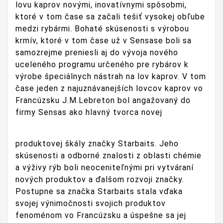
lovu kaprov novými, inovatívnymi spôsobmi,
ktoré v tom čase sa začali tešiť vysokej obľube
medzi rybármi. Bohaté skúsenosti s výrobou
krmív, ktoré v tom čase už v Sensase boli sa
samozrejme preniesli aj do vývoja nového
uceleného programu určeného pre rybárov k
výrobe špeciálnych nástrah na lov kaprov. V tom
čase jeden z najuznávanejších lovcov kaprov vo
Francúzsku J.M.Lebreton bol angažovaný do
firmy Sensas ako hlavný tvorca novej
produktovej škály značky Starbaits. Jeho
skúsenosti a odborné znalosti z oblasti chémie
a výživy rýb boli neoceniteľnými pri vytváraní
nových produktov a ďalšom rozvoji značky.
Postupne sa značka Starbaits stala vďaka
svojej výnimočnosti svojich produktov
fenoménom vo Francúzsku a úspešne sa jej