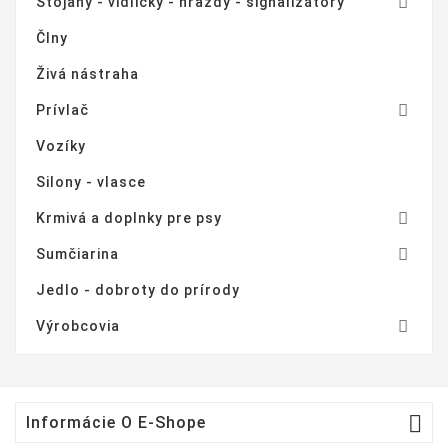

Stojany - vidličky - hrazdy - signalizátory
Člny
Živá nástraha

Prívlač
Vozíky
Silony - vlasce

Krmivá a doplnky pre psy

Sumčiarina
Jedlo - dobroty do prírody

Výrobcovia

Informácie O E-Shope