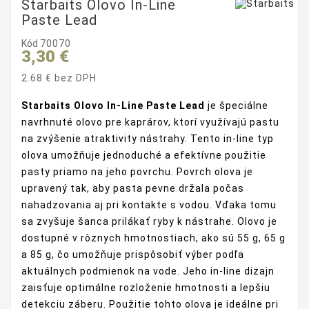
Starbaits Olovo In-Line
Paste Lead
Kód
70070
3,30 €
2.68 € bez DPH
Starbaits Olovo In-Line Paste Lead
je špeciálne
navrhnuté olovo pre kaprárov, ktorí využívajú pastu
na zvýšenie atraktivity nástrahy. Tento in-line typ
olova umožňuje jednoduché a efektívne použitie
pasty priamo na jeho povrchu. Povrch olova je
upravený tak, aby pasta pevne držala počas
nahadzovania aj pri kontakte s vodou. Vďaka tomu
sa zvyšuje šanca prilákať ryby k nástrahe. Olovo je
dostupné v rôznych hmotnostiach, ako sú 55 g, 65 g
a 85 g, čo umožňuje prispôsobiť výber podľa
aktuálnych podmienok na vode. Jeho in-line dizajn
zaisťuje optimálne rozloženie hmotnosti a lepšiu
detekciu záberu. Použitie tohto olova je ideálne pri