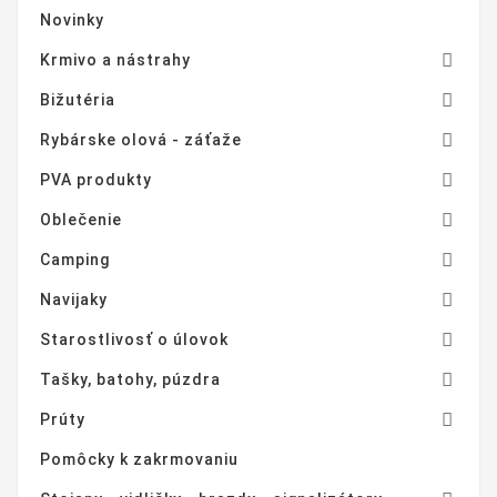
Novinky

Krmivo a nástrahy

Bižutéria

Rybárske olová - záťaže

PVA produkty

Oblečenie

Camping

Navijaky

Starostlivosť o úlovok

Tašky, batohy, púzdra

Prúty
Pomôcky k zakrmovaniu