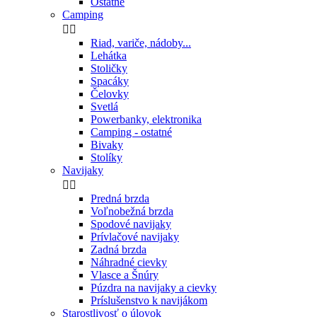
Ostatné
Camping


Riad, variče, nádoby...
Lehátka
Stoličky
Spacáky
Čelovky
Svetlá
Powerbanky, elektronika
Camping - ostatné
Bivaky
Stolíky
Navijaky


Predná brzda
Voľnobežná brzda
Spodové navijaky
Prívlačové navijaky
Zadná brzda
Náhradné cievky
Vlasce a Šnúry
Púzdra na navijaky a cievky
Príslušenstvo k navijákom
Starostlivosť o úlovok