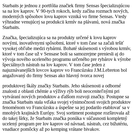
Starbaits je jednou z portfólia značiek firmy Sensas špecializujúcou
sa na lov kaprov. V 90-tych rokoch, kedy začína rozmach nových,
moderných spôsobov lovu kaprov vzniká vo firme Sensas. Vtedy
výhradne venujúcej sa produkcii krmív na plávanú, nová značka
Starbaits.
Značka, špecializujúca sa na produkty určené k lovu kaprov
novými, inovatívnymi spôsobmi, ktoré v tom čase sa začali tešiť
vysokej obľube medzi rybármi. Bohaté skúsenosti s výrobou krmív,
ktoré v tom čase už v Sensase boli sa samozrejme preniesli aj do
vývoja nového uceleného programu určeného pre rybárov k výrobe
špeciálnych nástrah na lov kaprov. V tom čase jeden z
najuznávanejších lovcov kaprov vo Francúzsku J.M.Lebreton bol
angažovaný do firmy Sensas ako hlavný tvorca novej
produktovej škály značky Starbaits. Jeho skúsenosti a odborné
znalosti z oblasti chémie a výživy rýb boli neoceniteľnými pri
vytváraní nových produktov a ďalšom rozvoji značky. Postupne sa
značka Starbaits stala vďaka svojej výnimočnosti svojich produktov
fenoménom vo Francúzsku a úspešne sa jej podarilo etablovať sa v
mnohých krajinách Európy. Svoj sortiment postupne rozširovala až
do takej šírky, že Starbaits značka ponúka v súčasnosti kompletný
ucelený program pre lov kaprov od návnad, nástrah, cez bižutériu,
vnadiace pomôcky až po kemping vrátane bivakov.