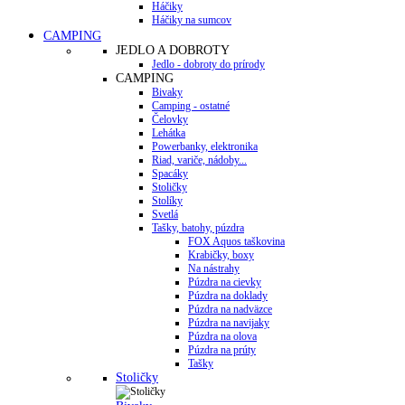
Háčiky
Háčiky na sumcov
CAMPING
JEDLO A DOBROTY
Jedlo - dobroty do prírody
CAMPING
Bivaky
Camping - ostatné
Čelovky
Lehátka
Powerbanky, elektronika
Riad, variče, nádoby...
Spacáky
Stoličky
Stolíky
Svetlá
Tašky, batohy, púzdra
FOX Aquos taškovina
Krabičky, boxy
Na nástrahy
Púzdra na cievky
Púzdra na doklady
Púzdra na nadväzce
Púzdra na navijaky
Púzdra na olova
Púzdra na prúty
Tašky
Stoličky