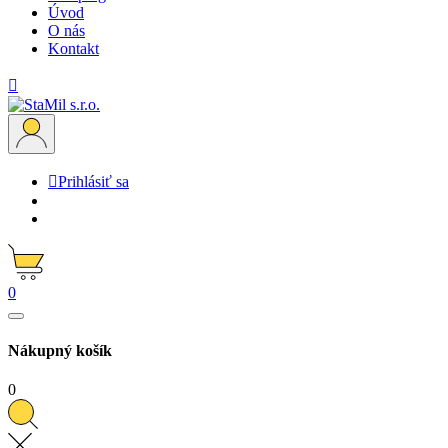
Úvod
O nás
Kontakt


Prihlásiť sa
0
Nákupný košík
0