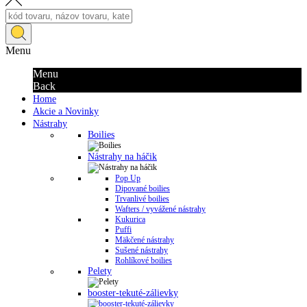
Menu
Menu
Back
Home
Akcie a Novinky
Nástrahy
Boilies
Nástrahy na háčik
Pop Up
Dipované boilies
Trvanlivé boilies
Wafters / vyvážené nástrahy
Kukurica
Puffi
Mäkčené nástrahy
Sušené nástrahy
Rohlíkové boilies
Pelety
booster-tekuté-zálievky