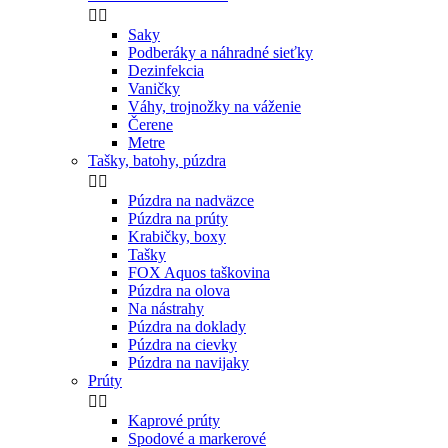


Saky
Podberáky a náhradné sieťky
Dezinfekcia
Vaničky
Váhy, trojnožky na váženie
Čerene
Metre
Tašky, batohy, púzdra


Púzdra na nadväzce
Púzdra na prúty
Krabičky, boxy
Tašky
FOX Aquos taškovina
Púzdra na olova
Na nástrahy
Púzdra na doklady
Púzdra na cievky
Púzdra na navijaky
Prúty


Kaprové prúty
Spodové a markerové