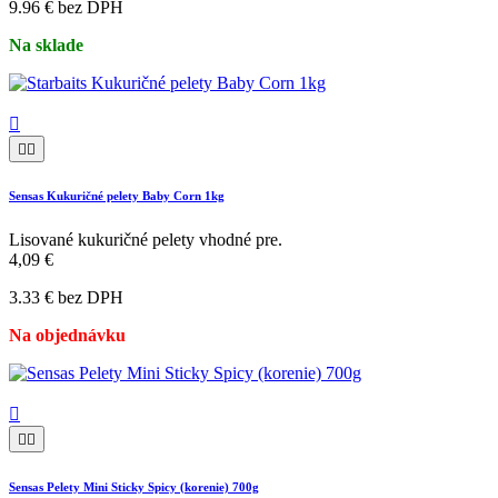
9.96 € bez DPH
Na sklade



Sensas Kukuričné pelety Baby Corn 1kg
Lisované kukuričné pelety vhodné pre.
4,09 €
3.33 € bez DPH
Na objednávku



Sensas Pelety Mini Sticky Spicy (korenie) 700g