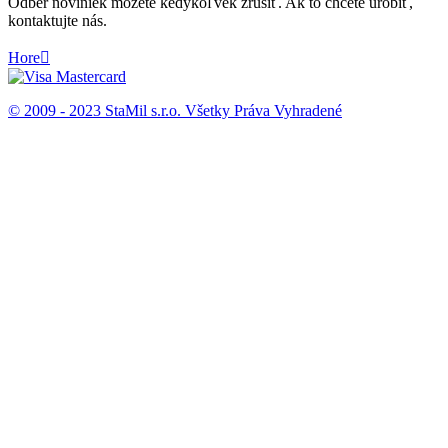
Odber noviniek môžete kedykoľvek zrušiť. Ak to chcete urobiť,
kontaktujte nás.
Hore

© 2009 - 2023 StaMil s.r.o. Všetky Práva Vyhradené