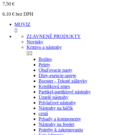
7,50 €
6.10 € bez DPH
MOVIZ

ZĽAVNENÉ PRODUKTY
Novinky
Krmivo a nástrahy


Boilies
Pelety
Obaľovacie pasty
Dipy-esencie-spreje
Booster - Tekuté zálievky
Krmítková zmes
Partikel-partiklové nástrahy
Umelé nástrahy
Prívlačové nástrahy
Nástrahy na háčik
cestá
Prísady a komponenty
Nástrahy na feeder
Potreby k zakrmovaniu