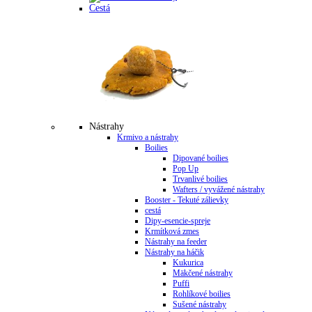
Cestá
Nástrahy
Krmivo a nástrahy
Boilies
Dipované boilies
Pop Up
Trvanlivé boilies
Wafters / vyvážené nástrahy
Booster - Tekuté zálievky
cestá
Dipy-esencie-spreje
Krmítková zmes
Nástrahy na feeder
Nástrahy na háčik
Kukurica
Mäkčené nástrahy
Puffi
Rohlíkové boilies
Sušené nástrahy