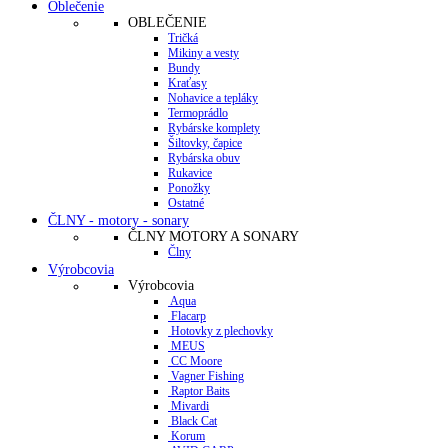
Oblečenie
OBLEČENIE
Tričká
Mikiny a vesty
Bundy
Kraťasy
Nohavice a tepláky
Termoprádlo
Rybárske komplety
Šiltovky, čapice
Rybárska obuv
Rukavice
Ponožky
Ostatné
ČLNY - motory - sonary
ČLNY MOTORY A SONARY
Člny
Výrobcovia
Výrobcovia
Aqua
Flacarp
Hotovky z plechovky
MEUS
CC Moore
Vagner Fishing
Raptor Baits
Mivardi
Black Cat
Korum