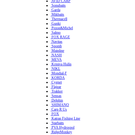
AVID CARP
Sonubaits
Garda
Mikbaits
Thermacell
Gunki
Pezon&Michel
Salmo
FOX RAGE
Navitas
Spomb
Mainline
NASH
MEVA
Krmiva Hulín
NIKL
Mondial-F
KORDA
Cygnet
Flajzar
Trakker
Sensas
Delphin
SHIMANO
Carp R Us
FOX
Katran Fishing Line
Starbaits
PVA Hydrospol
RidgeMonkey