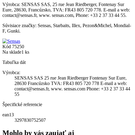
Výrobca:
SENSAS SAS,
25 rue Jean Riedberger,
Fontenay Sur
Eure, 28630,
Francúzsko,
TVA: FR43 805 720 778.
E-mail a web:
contact@sensas.fr, www. sensas.com,
Phone: +33 2 37 33 44 55.
Súvisiace značky: Sensas, Starbaits, Illex, Pezon&Michel, Mondial-
F, Gunki.
Kód
75250
Na sklade
1 ks
Tabuľka dát
Výrobca:
SENSAS SAS 25 rue Jean Riedberger Fontenay Sur Eure,
28630 Francúzsko TVA: FR43 805 720 778 E-mail a web:
contact@sensas.fr, www. sensas.com Phone: +33 2 37 33 44
55
Špecifické referencie
ean13
3297830752507
Mohlo by vás zaujať aj