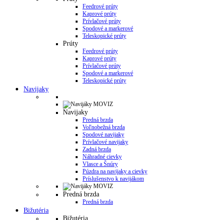
Feedrové prúty
Kaprové prúty
Prívlačové prúty
Spodové a markerové
Teleskopické prúty
Prúty
Feedrové prúty
Kaprové prúty
Prívlačové prúty
Spodové a markerové
Teleskopické prúty
Navijaky
Navijaky
Predná brzda
Voľnobežná brzda
Spodové navijaky
Prívlačové navijaky
Zadná brzda
Náhradné cievky
Vlasce a Šnúry
Púzdra na navijaky a cievky
Príslušenstvo k navijákom
Predná brzda
Predná brzda
Bižutéria
Bižutéria