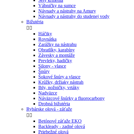
Sety kŕmenia
Vábničky na sumce
Návnady a nástrahy na Amury
Návnady a nástrahy do studenej vody
Bižutéria


Háčiky
Rovnátka
Zarážky na nástrahu
Obratlíky, karabíny
Závesky a montáže
Prevleky, hadičky
Silony - vlasce
Šnúry
Šokové šnúry a vlasce
Krúžky, držiaky nástrah
Ihly, nožničky, vrtáky
Nadväzce
Náväzcové šnúrky a fluorocarbony
Drobná bižutéria
Rybárske olová - záťaže


Betónové záťaže EKO
Backleady - zadné olová
Priebežné olová