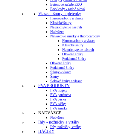
Betónové záťaže EKO
Backleady - zadné olová
Vlasce - šnúry a pletenky
Fluorocarbony a vlasce
Klasické šnury
Na prichytenie nástrah
Nadväzce
Náväzcové šnúrky a fluorocarbony
Fluorocarbony a vlasce
Klasické šnury
Na prichytenie nástrah
Olovené šnúry
Potiahnuté šnúry
Olovené šnúry
Potiahnuté šnúry
Silony - vlasce
Šnúry
Šokové šnúry a vlasce
PVA PRODUKTY
PVA nugety
PVA pančucha
PVA páska
PVA sáčky
PVA šnúrka
NADVÄZCE
Nadväzce
Ihly - nožničky a vrtáky
Ihly, nožničky, vrtáky
HÁČIKY