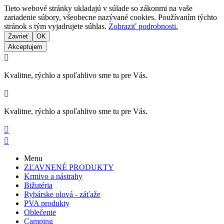
Tieto webové stránky ukladajú v súlade so zákonmi na vaše
zariadenie súbory, všeobecne nazývané cookies. Používaním týchto
stránok s tým vyjadrujete súhlas.
Zobraziť podrobnosti.
Zavrieť
OK
Akceptujem

Kvalitne, rýchlo a spoľahlivo sme tu pre Vás.

Kvalitne, rýchlo a spoľahlivo sme tu pre Vás.


Menu
ZĽAVNENÉ PRODUKTY
Krmivo a nástrahy
Bižutéria
Rybárske olová - záťaže
PVA produkty
Oblečenie
Camping