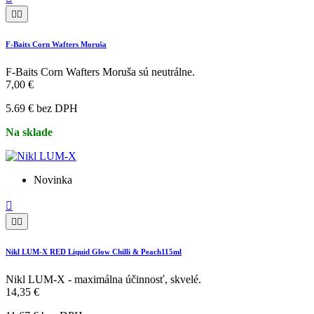


F-Baits Corn Wafters Moruša
F-Baits Corn Wafters Moruša sú neutrálne.
7,00 €
5.69 € bez DPH
Na sklade
Novinka



Nikl LUM-X RED Liquid Glow Chilli & Peach115ml
Nikl LUM-X - maximálna účinnosť, skvelé.
14,35 €