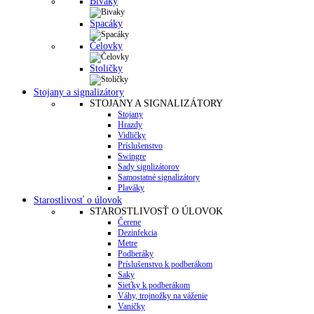
Bivaky
Spacáky
Čelovky
Stoličky
Stojany a signalizátory
STOJANY A SIGNALIZÁTORY
Stojany
Hrazdy
Vidličky
Príslušenstvo
Swingre
Sady signlizátorov
Samostatné signalizátory
Plaváky
Starostlivosť o úlovok
STAROSTLIVOSŤ O ÚLOVOK
Čerene
Dezinfekcia
Metre
Podberáky
Príslušenstvo k podberákom
Saky
Sieťky k podberákom
Váhy, trojnožky na váženie
Vaničky