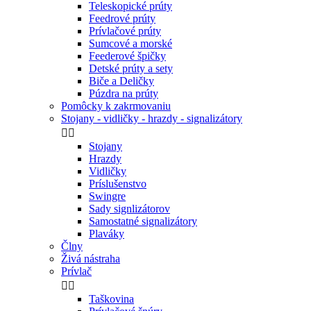
Teleskopické prúty
Feedrové prúty
Prívlačové prúty
Sumcové a morské
Feederové špičky
Detské prúty a sety
Biče a Deličky
Púzdra na prúty
Pomôcky k zakrmovaniu
Stojany - vidličky - hrazdy - signalizátory


Stojany
Hrazdy
Vidličky
Príslušenstvo
Swingre
Sady signlizátorov
Samostatné signalizátory
Plaváky
Člny
Živá nástraha
Prívlač


Taškovina