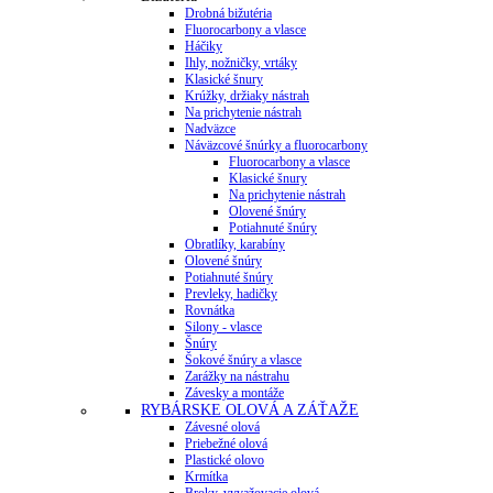
Drobná bižutéria
Fluorocarbony a vlasce
Háčiky
Ihly, nožničky, vrtáky
Klasické šnury
Krúžky, držiaky nástrah
Na prichytenie nástrah
Nadväzce
Náväzcové šnúrky a fluorocarbony
Fluorocarbony a vlasce
Klasické šnury
Na prichytenie nástrah
Olovené šnúry
Potiahnuté šnúry
Obratlíky, karabíny
Olovené šnúry
Potiahnuté šnúry
Prevleky, hadičky
Rovnátka
Silony - vlasce
Šnúry
Šokové šnúry a vlasce
Zarážky na nástrahu
Závesky a montáže
RYBÁRSKE OLOVÁ A ZÁŤAŽE
Závesné olová
Priebežné olová
Plastické olovo
Krmítka
Broky, vyvažovacie olová