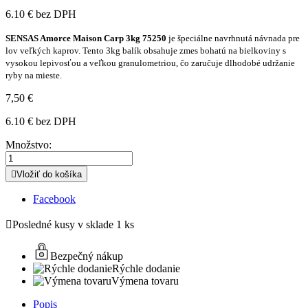
6.10 € bez DPH
SENSAS Amorce Maison Carp 3kg 75250
je špeciálne navrhnutá návnada pre
lov veľkých kaprov. Tento 3kg balík obsahuje zmes bohatú na bielkoviny s
vysokou lepivosťou a veľkou granulometriou, čo zaručuje dlhodobé udržanie
ryby na mieste.
7,50 €
6.10 € bez DPH
Množstvo:

Vložiť do košíka
Facebook

Posledné kusy v sklade
1 ks
Bezpečný nákup
Rýchle dodanie
Výmena tovaru
Popis