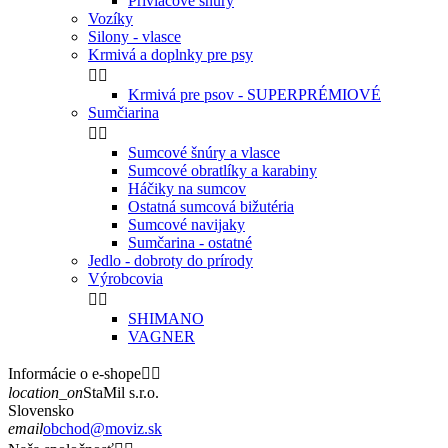
Prívlačové šnúry
Vozíky
Silony - vlasce
Krmivá a doplnky pre psy


Krmivá pre psov - SUPERPRÉMIOVÉ
Sumčiarina


Sumcové šnúry a vlasce
Sumcové obratlíky a karabiny
Háčiky na sumcov
Ostatná sumcová bižutéria
Sumcové navijaky
Sumčarina - ostatné
Jedlo - dobroty do prírody
Výrobcovia


SHIMANO
VAGNER
Informácie o e-shope


location_on
StaMil s.r.o.
Slovensko
email
obchod@moviz.sk