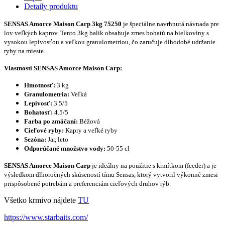
Detaily produktu
SENSAS Amorce Maison Carp 3kg 75250
je špeciálne navrhnutá návnada pre
lov veľkých kaprov. Tento 3kg balík obsahuje zmes bohatú na bielkoviny s
vysokou lepivosťou a veľkou granulometriou, čo zaručuje dlhodobé udržanie
ryby na mieste.
Vlastnosti SENSAS Amorce Maison Carp:
Hmotnosť:
3 kg
Granulometria:
Veľká
Lepivosť:
3.5/5
Bohatosť:
4.5/5
Farba po zmáčaní:
Béžová
Cieľové ryby:
Kapry a veľké ryby
Sezóna:
Jar, leto
Odporúčané množstvo vody:
50-55 cl
SENSAS Amorce Maison Carp
je ideálny na použitie s krmítkom (feeder) a je
výsledkom dlhoročných skúseností tímu Sensas, ktorý vytvoril výkonné zmesi
prispôsobené potrebám a preferenciám cieľových druhov rýb.
Všetko krmivo nájdete
TU
https://www.starbaits.com/