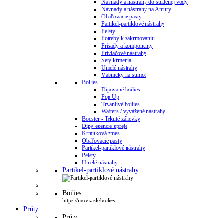
Návnady a nástrahy do studenej vody
Návnady a nástrahy na Amury
Obaľovacie pasty
Partikel-partiklové nástrahy
Pelety
Potreby k zakrmovaniu
Prísady a komponenty
Prívlačové nástrahy
Sety kŕmenia
Umelé nástrahy
Vábničky na sumce
Boilies
Dipované boilies
Pop Up
Trvanlivé boilies
Wafters / vyvážené nástrahy
Booster - Tekuté zálievky
Dipy-esencie-spreje
Krmítková zmes
Obaľovacie pasty
Partikel-partiklové nástrahy
Pelety
Umelé nástrahy
Partikel-partiklové nástrahy
Boilies
https://moviz.sk/boilies
Prúty
Prúty