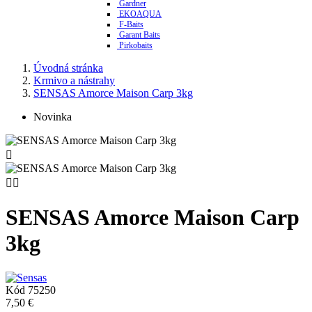
Gardner
EKOAQUA
F-Baits
Garant Baits
Pirkobaits
Úvodná stránka
Krmivo a nástrahy
SENSAS Amorce Maison Carp 3kg
Novinka



SENSAS Amorce Maison Carp
3kg
Kód
75250
7,50 €