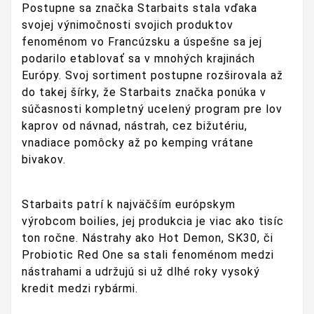
Postupne sa značka Starbaits stala vďaka
svojej výnimočnosti svojich produktov
fenoménom vo Francúzsku a úspešne sa jej
podarilo etablovať sa v mnohých krajinách
Európy. Svoj sortiment postupne rozširovala až
do takej šírky, že Starbaits značka ponúka v
súčasnosti kompletný ucelený program pre lov
kaprov od návnad, nástrah, cez bižutériu,
vnadiace pomôcky až po kemping vrátane
bivakov.
Starbaits patrí k najväčším európskym
výrobcom boilies, jej produkcia je viac ako tisíc
ton ročne. Nástrahy ako Hot Demon, SK30, či
Probiotic Red One sa stali fenoménom medzi
nástrahami a udržujú si už dlhé roky vysoký
kredit medzi rybármi.