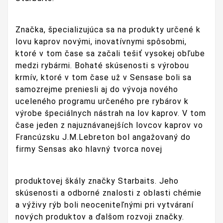
Značka, špecializujúca sa na produkty určené k
lovu kaprov novými, inovatívnymi spôsobmi,
ktoré v tom čase sa začali tešiť vysokej obľube
medzi rybármi. Bohaté skúsenosti s výrobou
krmív, ktoré v tom čase už v Sensase boli sa
samozrejme preniesli aj do vývoja nového
uceleného programu určeného pre rybárov k
výrobe špeciálnych nástrah na lov kaprov. V tom
čase jeden z najuznávanejších lovcov kaprov vo
Francúzsku J.M.Lebreton bol angažovaný do
firmy Sensas ako hlavný tvorca novej
produktovej škály značky Starbaits. Jeho
skúsenosti a odborné znalosti z oblasti chémie
a výživy rýb boli neoceniteľnými pri vytváraní
nových produktov a ďalšom rozvoji značky.