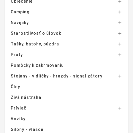
Oblečenie

Camping

Navijaky

Starostlivosť o úlovok

Tašky, batohy, púzdra

Prúty

Pomôcky k zakrmovaniu
Stojany - vidličky - hrazdy - signalizátory

Člny
Živá nástraha
Prívlač

Vozíky
Silony - vlasce