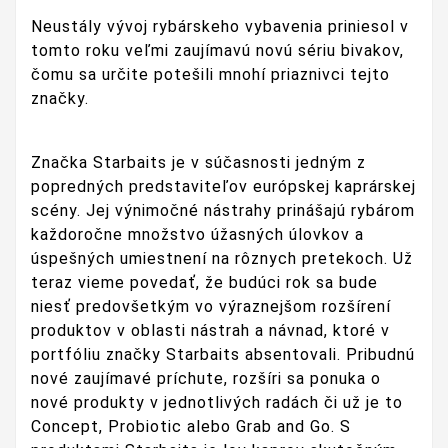
Neustály vývoj rybárskeho vybavenia priniesol v
tomto roku veľmi zaujímavú novú sériu bivakov,
čomu sa určite potešili mnohí priaznivci tejto
značky.
Značka Starbaits je v súčasnosti jedným z
popredných predstaviteľov európskej kaprárskej
scény. Jej výnimočné nástrahy prinášajú rybárom
každoročne množstvo úžasných úlovkov a
úspešných umiestnení na rôznych pretekoch. Už
teraz vieme povedať, že budúci rok sa bude
niesť predovšetkým vo výraznejšom rozšírení
produktov v oblasti nástrah a návnad, ktoré v
portfóliu značky Starbaits absentovali. Pribudnú
nové zaujímavé príchute, rozšíri sa ponuka o
nové produkty v jednotlivých radách či už je to
Concept, Probiotic alebo Grab and Go. S