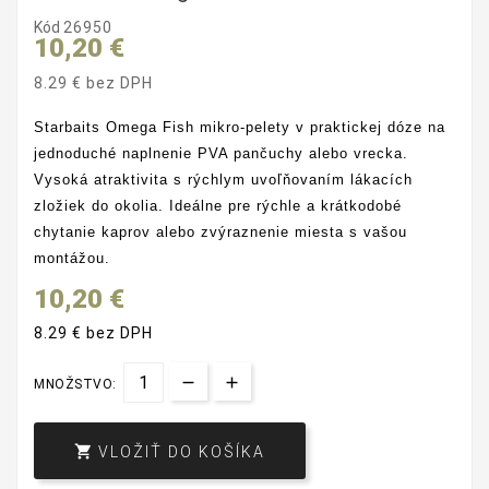
Kód
26950
10,20 €
8.29 € bez DPH
Starbaits Omega Fish mikro-pelety v praktickej dóze na
jednoduché naplnenie PVA pančuchy alebo vrecka.
Vysoká atraktivita s rýchlym uvoľňovaním lákacích
zložiek do okolia. Ideálne pre rýchle a krátkodobé
chytanie kaprov alebo zvýraznenie miesta s vašou
montážou.
10,20 €
8.29 € bez DPH
MNOŽSTVO:

VLOŽIŤ DO KOŠÍKA