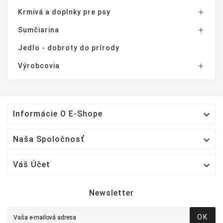
Krmivá a doplnky pre psy

Sumčiarina

Jedlo - dobroty do prírody
Výrobcovia


Informácie O E-Shope

Naša Spoločnosť

Váš Účet
Newsletter
OK