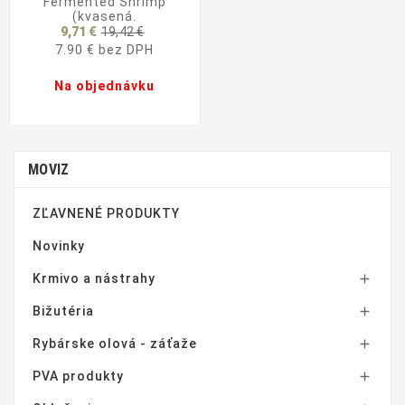
Fermented Shrimp
(kvasená.
Základná
9,71 €
19,42 €
cena
7.90 € bez DPH
Na objednávku
MOVIZ
ZĽAVNENÉ PRODUKTY
Novinky
Krmivo a nástrahy

Bižutéria

Rybárske olová - záťaže

PVA produkty
