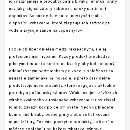
ich najznámejšie produkty patria bivaky, lehátka, prúty,
navijaky, signalizátory záberov a široký sortiment
doplnkov. Sa sústreďuje na to, aby rybári mali k
dispozícii vybavenie, ktoré zlepšuje ich zážitok pri
vode a zvyšuje šance na úspešný lov.
Fox je obľúbený nielen medzi rekreačnými, ale aj
profesionálnymi rybármi. Každý produkt prechádza
prísnymi testami a kontrolou kvality, aby bol schopný
odolať rôznym podmienkam pri vode. Spoločnosť sa
neustále zameriava na inovácie, a preto pravidelne
predstavuje nové produkty, ktoré reagujú na aktuálne
potreby a požiadavky rybárov. Vďaka svojmu záväzku k
výrobe kvalitného a trvácneho vybavenia si Fox získal
lojalitu zákazníkov po celom svete. Nech už hľadáte
komfortné bivaky, pevné prúty alebo sofistikované
signalizátory, Fox vám poskytne produkty, na ktoré sa
môžete spoľahnúť pri každej rybárskej výprave.