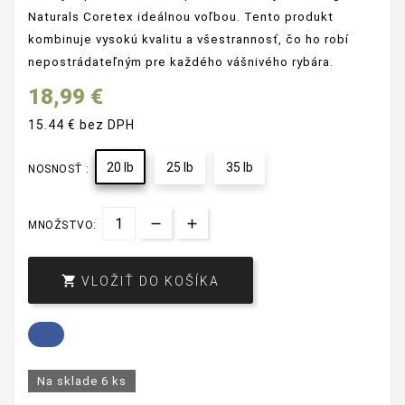
Naturals Coretex ideálnou voľbou. Tento produkt
kombinuje vysokú kvalitu a všestrannosť, čo ho robí
nepostrádateľným pre každého vášnivého rybára.
18,99 €
15.44 € bez DPH
20 lb
25 lb
35 lb
NOSNOSŤ :
MNOŽSTVO:

VLOŽIŤ DO KOŠÍKA
Na sklade
6 ks