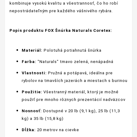
kombinuje vysokú kvalitu a všestrannosť, čo ho robí
nepostrádateľným pre každého vášnivého rybára.
Popis produktu FOX Šnúrka Naturals Coretex:
Materiál:
Polotuhá potiahnutá šnúrka
Farba:
"Naturals" tmavo zelená, nenápadná
Vlastnosti:
Pružná a potápavá, ideálna pre
rybolov na tmavších jazerách a miestach s burinou
Použitie:
Všestranný materiál, ktorý je možné
použiť pre mnoho rôznych prezentácií nadväzcov
Nosnosť:
Dostupné v 20 lb (9,1 kg), 25 lb (11,3
kg) a 35 lb (15,8 kg)
Dĺžka:
20 metrov na cievke