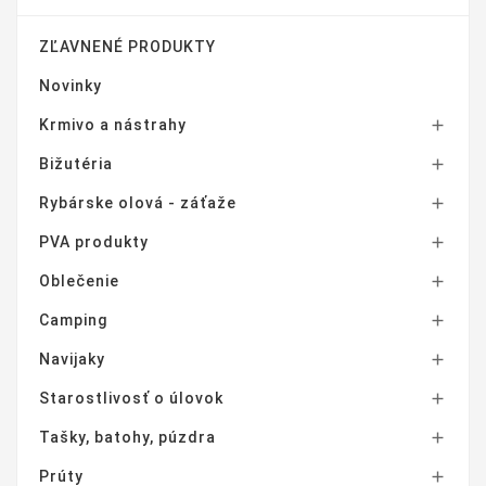
ZĽAVNENÉ PRODUKTY
Novinky
Krmivo a nástrahy

Bižutéria

Rybárske olová - záťaže

PVA produkty

Oblečenie

Camping

Navijaky

Starostlivosť o úlovok

Tašky, batohy, púzdra

Prúty
