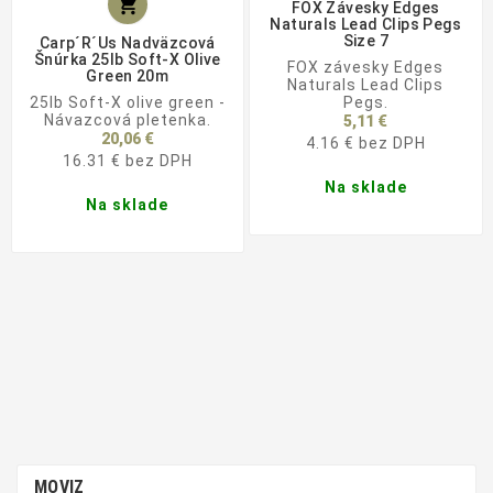

FOX Závesky Edges
Naturals Lead Clips Pegs
Size 7
Carp´R´Us Nadväzcová
Šnúrka 25lb Soft-X Olive
FOX závesky Edges
Green 20m
Naturals Lead Clips
25lb Soft-X olive green -
Pegs.
Návazcová pletenka.
5,11 €
20,06 €
4.16 € bez DPH
16.31 € bez DPH
Na sklade
Na sklade
MOVIZ