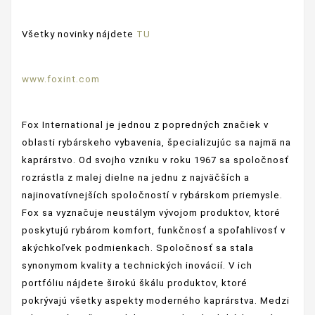
Všetky novinky nájdete
TU
www.foxint.com
Fox International je jednou z popredných značiek v
oblasti rybárskeho vybavenia, špecializujúc sa najmä na
kaprárstvo. Od svojho vzniku v roku 1967 sa spoločnosť
rozrástla z malej dielne na jednu z najväčších a
najinovatívnejších spoločností v rybárskom priemysle.
Fox sa vyznačuje neustálym vývojom produktov, ktoré
poskytujú rybárom komfort, funkčnosť a spoľahlivosť v
akýchkoľvek podmienkach. Spoločnosť sa stala
synonymom kvality a technických inovácií. V ich
portfóliu nájdete širokú škálu produktov, ktoré
pokrývajú všetky aspekty moderného kaprárstva. Medzi